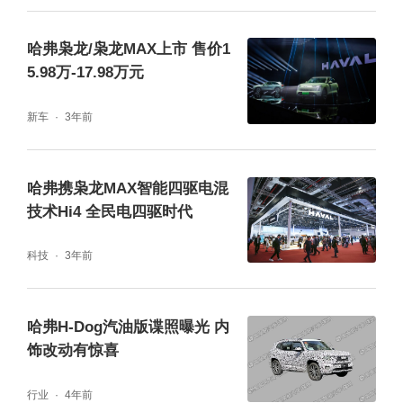
哈弗枭龙/枭龙MAX上市 售价1
5.98万-17.98万元
新车
3年前
哈弗携枭龙MAX智能四驱电混
技术Hi4 全民电四驱时代
科技
3年前
哈弗H-Dog汽油版谍照曝光 内
饰改动有惊喜
行业
4年前