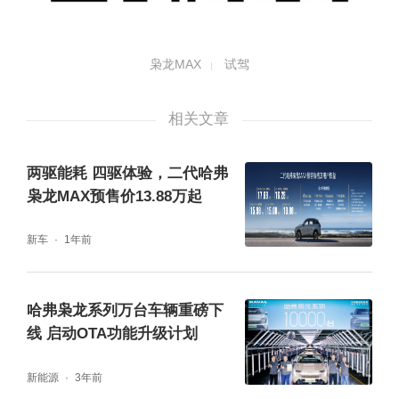
枭龙MAX
试驾
相关文章
两驱能耗 四驱体验，二代哈弗
枭龙MAX预售价13.88万起
新车
1年前
哈弗枭龙系列万台车辆重磅下
线 启动OTA功能升级计划
新能源
3年前