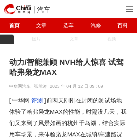
汽车
首页
文章
选车
汽修
百科
图片
文章
视频
动力/智能兼顾 NVH给人惊喜 试驾
哈弗枭龙MAX
中华网汽车
张旭涛
2023 年 04 月 12 日 09 : 09
[ 中华网
评测
]
前两天刚刚在封闭的测试场地
体验了哈弗枭龙MAX的性能，时隔没几天，我
们又来到了风景如画的杭州千岛湖，结合实际
用车场景，来体验枭龙MAX在城镇/高速路况