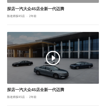
探店一汽大众4S店全新一代迈腾
陈老师探4S店
2年前
探店一汽大众4S店全新一代迈腾
陈老师探4S店
2年前