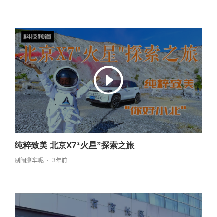
纯粹致美 北京X7“火星”探索之旅
别闹测车呢
3年前