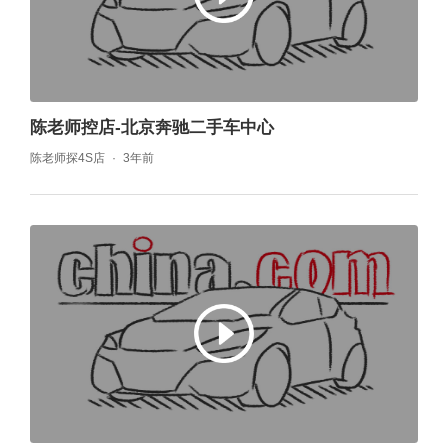
陈老师控店-北京奔驰二手车中心
陈老师探4S店
3年前