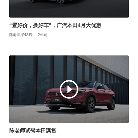
“置好价，换好车”，广汽本田4月大优惠
陈老师探4S店
2年前
陈老师试驾本田滨智