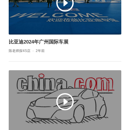
比亚迪2024年广州国际车展
陈老师探4S店
2年前