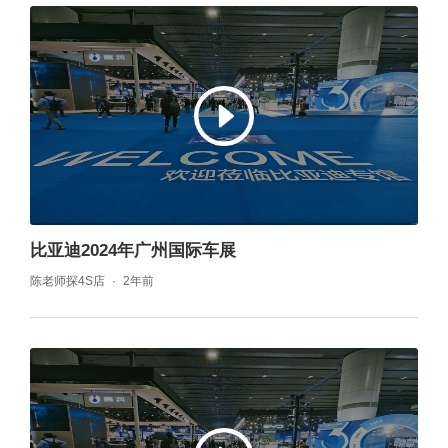
比亚迪2024年广州国际车展
陈老师探4S店
2年前