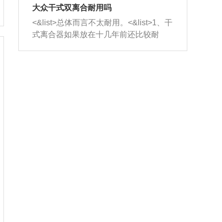
室，最后形成废气排出，就可以让三元
无法制作，需要将车辆送到修理厂或4s
造成烧机油。<&list>3、机油粘度。使用
大众干式双离合耐用吗
催化器得到清洗，排气管堵塞的情况就
店；<&list>2.车辆半轴套管防尘罩破
机油粘度过小的话，同样会有烧机油现
<&list>总体而言不太耐用。<&list>1、干
能够得到解决。
裂，破裂后会出现漏油现象，使半轴磨
象，机油粘度过小具有很好的流动性，
式离合器如果放在十几年前还比较耐
损严重，磨损的半轴容易损坏，产生异
容易窜入到气缸内，参与燃烧。<&list>
用，但是由于现在的汽车发动机动力输
响；<&list>3.稳定器的转向胶套和球头
4、机油量。机油量过多，机油压力过
出越来越高，使得干式离合器散热不足
老化，一般是使用时间过长造成的。解
大，会将部分机油压入气缸内，也会出
的缺陷也逐渐暴露出来。<&list>2、由于
决方法是更换新的质量好的转向橡胶套
现烧机油。<&list>5、机油滤清器堵塞：
干式双离合的工作环境暴露在空气中，
和球头。
会导致进气不畅，使进气压力下降，形
而离合器的散热也是通离合器罩上面的
成负压，使机油在负压的情况下吸入燃
几个小孔来进行散热。但是在行驶过程
烧室引起烧机油。<&list>6、正时齿轮或
中变速箱需要换挡，就不得不使得离合
链条磨损：正时齿轮或链条的磨损会引
器频繁工作。<&list>3、长时间的低速行
起气阀和曲轴的正时不同步。由于轮齿
驶以及过于频繁的启停，导致离合器的
或链条磨损产生的过量侧隙，使得发动
温度不断升高，而低速行驶时空气流动
机的调节无法实现：前一圈的正时和下
效率不高，无法将离合器中的热量有效
一圈可能就不一样。当气阀和活塞的运
的带走，导致离合器内部的温度不断升
动不同步时，会造成过大的机油消耗。
高，加速离合器的磨损。
解决方法：更换正时齿轮或链条。<&list
>7、内垫圈、进风口破裂：新的发动机
设计中，经常采用各种由金属和其他材