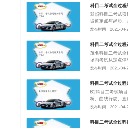
过50厘米就被判定
科目二考试全过程
二中坡道定点和起
驾照科目二考试项
目；3、侧方停车
坡道定点与起步、
求，新增触碰边线
科目二要考8个项
发布时间：2021-04-27
行驶，曲线行驶最
库、坡道定点停车
只扣5分，对考试
二要考7个项目：
新规前就是比较容
科目二考试全过程
与起步、侧方停车
单，难度降低。
茂名科目二考试全
场内考试从定点停
门、连续障碍、百
发布时间：2021-04-27
二考试，改为倒车
五项必考，考试细
科目二考试全过程b
合评判而定。
B2科目二考试项
桥、曲线行驶、直
头；2、以及模拟
发布时间：2021-04-27
急情况处置；3、
协调配合，放松驻
科目二考试全过程
早了则会往后溜车