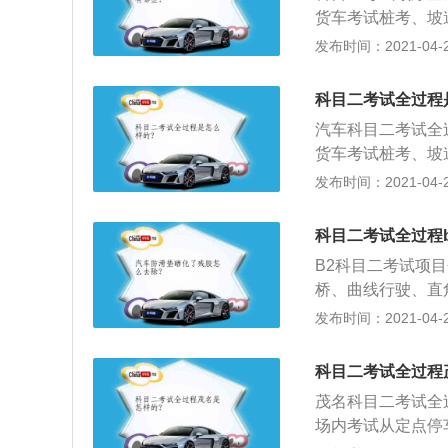
车停下，开启危险
停车：车辆在库前
货车考试桩考、坡
1、模拟连续急弯
道边线、库位边线
转弯、通过限宽门
发布时间：2021-04-27
前减速，然后靠右
窄路掉头：车辆行
公路、连续急弯山
12、模拟隧道：
时间不超过5分钟
汽车、小型自动挡
求操作，抵达隧道
左直角转弯，一次
科目二考试全过程
车入库、坡道定点
闭大灯。但要注意
称S弯。考试要求
汽车科目二考试全
拟湿滑路面的语音
用自如。考核的是
货车考试桩考、坡
14、模拟雨雾天
了培养机动车驾驶
转弯、通过限宽门
发布时间：2021-04-27
开启雨刮器对应的
起步：控制车辆准
路、连续急弯山区
驶：项目要点与技
模拟高速公路行驶
车、小型自动挡汽
科目二考试全过程b
让车辆平稳的减速
车情况，确认安全
入库、坡道定点停
驶轨迹和内外轮差
要变更车道时，应
B2科目二考试项
普通三轮摩托车、
变更车道。驶出高
桥、曲线行驶、直
步、通过单边桥；
情况处置：在正常
头；2、以及模拟
发布时间：2021-04-27
公安机关交通管理
行模拟：前方突然
急情况处置；3、
闪光灯；高速公路
协调配合，放松驻
科目二考试全过程
车平稳停于应急车
早了则会往后溜车
茂名科目二考试全
确摆放警告标志，
另外，即使是同一
场内考试从定点停
行驶至隧道前观察
教条，应根据实际