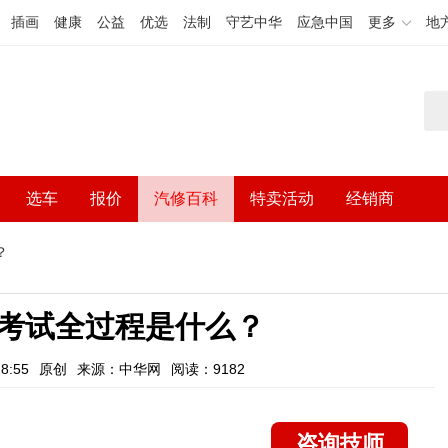
插画
健康
公益
优选
法制
守艺中华
应急中国
更多
地
选车
报价
汽修百科
特卖活动
经销商
？
考试全过程是什么？
8:55
原创
来源：中华网
阅读：9182
咨询技师