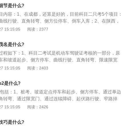
不合格，距离30厘米至50厘米则被扣10分。学员要注意，科目
细节是什么?
步目前最难通过，考试要求和以前一致，只是新增了扣分项
目内容：1、在成都，还算是好的，目前科目二只考5个项目：
，新规后难度变化不大，同样和倒车入库一样增加了时间的要
曲线行驶、直角转弯、侧方位停车、倒车入库；2、在陕西，
扣10分，所以学员在平时练习中应该注意库位边线；4、曲线
目：窄路掉头、模拟湿滑路面行驶、模拟隧道行驶、倒车入
 15:15:05
阅读：2377
大的变化在于需要挂二挡通过，更贴合实际开车，但此项要求
与起步、侧方停车、曲线行驶、直角转弯；3、在贵州，科目
结果影响不大，学员不用过于担心；5、直角转弯，直角转弯在
模拟湿滑路面行驶、模拟隧道行驶、倒车入库、坡道定点停车
易通过的一个项目，在新规后，修改了中途停车，反而更加简
茂名是什么?
、曲线行驶、直角转弯。
过程如下：1、科目二考试是机动车驾驶证考核的一部分，原
车和坡道起步、侧方停车、曲线行驶、直角转弯、限速限宽
米加减挡、起伏路行驶九项中选择三项；2、更改之后的科目
 15:15:05
阅读：2403
入库、侧方停车、坡道定点停车和起步、直角转弯、曲线行驶
则调整更加严格；3、考试全程由车载电脑判定并经过系统综
2是什么?
目包括：1、桩考、坡道定点停车和起步、侧方停车、通过单边
角转弯、通过限宽门、通过连续障碍、起伏路行驶、窄路掉
高速公路、连续急弯山区路、隧道、雨（雾）天、湿滑路、紧
 15:15:05
阅读：2426
动作要协调。坡道起步时，离合器、加速踏板和驻车制动杆要
车制动杆的时机很关键，晚了汽车起不了步，发动机会熄火；
技巧是什么?
；4、另外，各人身材不同，座位前后不一，偏差总是有的。