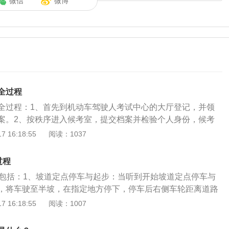
微信
微博
全过程
全过程：1、首先到机动车驾驶人考试中心的大厅登记，并领
案。2、按秩序进入候考室，提交档案并检验个人身份，候考
意电子显示屏上的个人姓名、身份证号、车辆号、考试区域等
 16:18:55
阅读：1037
号和考试区域，找到自己的考试车辆，如果还有学员在考试，
试的话，监考员也会点名要求上车考试。4、按照练车时的标
过程
可，结束后车机考试系统会播报“考试结束，成绩不合格”或“考
目包括：1、坡道定点停车与起步：当听到开始坡道定点停车与
”，如果不合格的，直接开回出发点，免费补考一次。补考仍不
，将车驶至半坡，在指定地方停下，停车后右侧车轮距离道路
结束。5、最后，成绩合格的，需要到考试中心确认成绩并签
米、不压道路边缘线、车头在最前方黄线内即可；2、侧方位停
 16:18:55
阅读：1007
场。不合格的，至少在10天后重新约考科目二。
靠右停稳，听到开始侧方位停车的语音提示后，一次性将车倒
得中途停车，车轮不轧碰道路边线以及库位边线即可；3、通