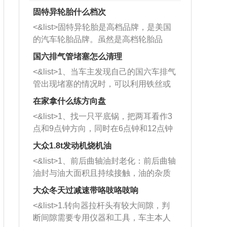
固特异轮胎什么档次
<&list>固特异轮胎是高档品牌，是美国
的汽车轮胎品牌。虽然是高档轮胎品
牌，但是中高低端的轮胎都有生产，这
国六排气管堵塞怎么清理
也是为了更好的开拓市场。
<&list>1、当车主发现自己的国六车排气
管出现堵塞的情况时，可以利用铁丝或
者是细棍，直接将杂物给取出来，如果
在家拿什么练方向盘
堵塞情况比较严重，也可以采取应急措
<&list>1、找一只平底锅，把两耳看作3
施。 <&list>2、直接利用木棍将所有的
点和9点钟方向，同时在6点钟和12点钟
杂物推到排气管里面的位置处，然后将
方向做一个标记。 <&list>2、双手握住
三元催化器拆解开，就可以将堵塞的东
大众1.8t发动机烧机油
平底锅两耳，然后往左打半圈、一圈、
西取出来。但如果是因为积碳过多引起
<&list>1、前后曲轴油封老化：前后曲轴
一圈半的练习，往右同样也要打相同的
的堵塞，就需要将三元催化器泡在草酸
油封与油大面积且持续接触，油的杂质
圈数。 <&list>3、最后强调要反复练
中进行清洗。 <&list>3、也可以利用清
和发动机内持续温度变化使其密封效果
习，这样就可以形成肌肉记忆，在真实
大众冬天过减速带咯吱咯吱响
洗剂对堵塞的情况得到解决，将清洗剂
逐渐减弱，导致渗油或漏油。<&list>2、
驾驶车辆时，不需要记忆也能打好方
放在燃油箱中，与燃油混合后，车辆启
<&list>1.转向器拉杆头有较大间隙，判
活塞间隙过大：积碳会使活塞环与缸体
向。
动时，就可以和汽油一起进入到燃烧
断间隙需要专用仪器和工具，车主本人
的间隙扩大，导致机油流入燃烧室中，