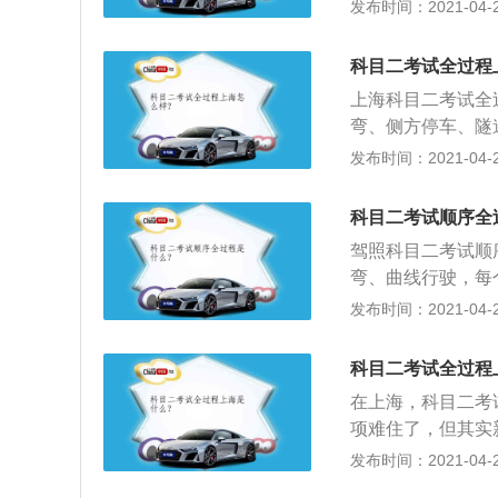
门、连续障碍、百
发布时间：2021-04-27
开启前大灯，鸣喇
二考试，改为倒车
域不得鸣喇叭。模
五项必考，考试细
器挡位，雾天开启
科目二考试全过程
合评判而定。
进入湿滑路前，减
上海科目二考试全
方向通过。模拟连
弯、侧方停车、隧
叭后驶入弯道，行
点停车和起步；2
发布时间：2021-04-27
速度从三门之间穿
科率固然就高了很
己这边考5个项目
科目二考试顺序全
的，相比他们而言
驾照科目二考试顺
弯、曲线行驶，每
二，又称路径考试
发布时间：2021-04-27
简称；3、检查项
弯道行驶五项必须
科目二考试全过程
在上海，科目二考
项难住了，但其实
没有太大的影响。
发布时间：2021-04-27
度，通过率大大提