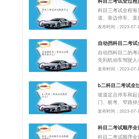
科目三考试全过程
过单边桥：开始通
科目三考试全程有
然后向前行驶，使
道、靠边停车、直
即可，右边车轮也
过学校区域、通过
发布时间：2023-07-17
弯道的一端驶入，
称道路安全驾驶考
车、不轧碰道路边
路驾驶技能和安全
弯的语音响起后，
自动挡科目二考试
考试内容不同。考
程中要一次性通过
自动挡科目二的考
会，预约后可以考
通过限宽门的语音
先到机动车驾驶人
预约考试。
三个限宽门；7、
序进入候考室，提
发布时间：2023-07-17
后，从起点倒入乙
上的个人姓名、身
至控制线，倒入甲
标准完成相应项目
b二科目二考试全
得超过8分钟；8
格”或“考试结束
提示后，在5分钟
坡道定点停车和起
考仍不合格的本场
始模拟高速公路的
门、桩考、窄路掉
心确认成绩并签字
观察来车情况，确
行驶、模拟紧急情
发布时间：2023-07-17
灯；10、模拟紧
试的全过程，以下
音系统会随机抽取
库停正，随后两进
科目二考试顺序全
危险闪光灯即可。
停正，前进返回起
科目二考试顺序全