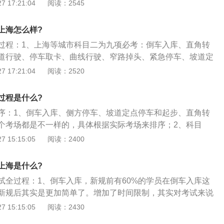
米加减挡、起伏路行驶九项中选择三项；2、更改之后的科目
 17:21:04
阅读：2545
叭，驶抵隧道出口时，鸣喇叭，关闭前大灯。禁止鸣喇叭的区
入库、侧方停车、坡道定点停车和起步、直角转弯、曲线行驶
拟雨（雾）天行驶：车辆减速行驶。雨天视雨量大小选择雨刮
则调整更加严格；3、考试全程由车载电脑判定并经过系统综
雾灯、示廓灯、前照灯、危险报警闪光灯。模拟湿滑路行驶：
上海怎么样?
速行驶，进入湿滑路后，使用低速挡匀速行驶，平稳控制车辆
过程：1、上海等城市科目二为九项必考：倒车入库、直角转
续急弯山区路行驶：车辆行驶至弯道前减速，靠右行驶，鸣喇
道行驶、停车取卡、曲线行驶、窄路掉头、紧急停车、坡道定
驶时不得占用对方车道。通过限宽门：车辆以不低于10km/h的
、上海9个项目比大多数地方的5个项目多了4个项目，那么这挂
 17:21:04
阅读：2520
越，不得碰擦悬杆。
多，所以说上海考科目二是最难考的，所以大家也不要觉得自
很难考；3、如果你有这样想过，那么请想想上海那边是怎么考
过程是什么?
，你是幸运的，毕竟只考5个项目或6个项目。
序：1、倒车入库、侧方停车、坡道定点停车和起步、直角转
个考场都是不一样的，具体根据实际考场来排序；2、科目
，是机动车驾驶证考核的一部分，是现场驾驶技能考试科目的
 15:15:05
阅读：2400
目包括倒进仓库、侧停车、坡道定点停车和起步、直角转弯、
的考试，有些地方又新增加了停车取车项目。
上海是什么?
试全过程：1、倒车入库，新规前有60%的学员在倒车入库这
新规后其实是更加简单了。增加了时间限制，其实对考试来说
中途停车的扣分项的更改，更加符合实际，降低了考试的难
 15:15:05
阅读：2430
高；2、坡道定点停车和起步，增加难度，一旦车身距边线超