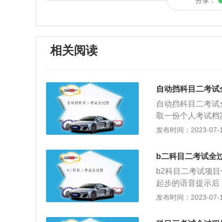
分享：
相关阅读
自动挡科目二考试
自动挡科目二考试
取一份个人考试档
期间，学员可以留
发布时间：2023-07-17
信息。3、根据车
稍等一会。没人考
b二科目二考试全
准完成相应项目即
b2科目二考试项
试结束，成绩合格
起步的语音提示后
合格的，本场考试
边缘线不超30厘
发布时间：2023-07-17
字，方可离开考试
车：车辆在库前方
入库中，倒车时不