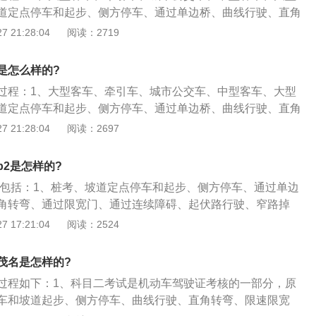
报警闪光灯后，摆放警告标志，并撤离护栏外侧模拟报警；1
方靠右停稳后，一次倒车入库，中途不得停车，车轮不轧碰车
道定点停车和起步、侧方停车、通过单边桥、曲线行驶、直角
山路行驶：开始模拟连续急弯山路的语音响起后，行驶至弯道
。通过单边桥：考试过程中，中途不得停车，车轮不得落桥。
、通过连续障碍、起伏路行驶、窄路掉头；2、以及模拟高速
 21:28:04
阅读：2719
行驶，鸣喇叭后再驶入弯道，在此过程中不得占用对方车道；
驶至掉头路段靠右停车，不超过三进二退，将车辆掉头。考试
区路、隧道、雨（雾）天、湿滑路、紧急情况处置；3、小型
听到开始模拟隧道的语音提示后，行驶到隧道前方，根据标志要
。直角转弯：驾驶车辆按规定的线路行驶，由左向右或由右向
汽车、残疾人专用小型自动挡载客汽车和低速载货汽车考试倒
时减速慢行，开启前大灯并鸣喇叭，抵达出口时，鸣喇叭并关
通过，中途不得停车，车轮不得碰轧车道边线。曲线行驶：俗
是怎么样的?
停车和起步、侧方停车、曲线行驶、直角转弯。
，不准鸣喇叭的区域不得鸣喇叭；13、模拟湿滑路面：开始模
车辆在规定宽度的S型路面上行驶，不得挤压路边缘线，方向运
过程：1、大型客车、牵引车、城市公交车、中型客车、大型
响起后，在湿滑路段前方减速，然后匀速通过湿滑路面即可；
机动车驾驶人操纵转向、控制车辆曲线行驶的能力。目的是为
道定点停车和起步、侧方停车、通过单边桥、曲线行驶、直角
气：开始模拟雨雾天气的语音响起后，减速行驶，根据雨量大小
人转向的运用及对车轮轨迹运行的掌握技能。坡道定点停车和
、通过连续障碍、起伏路行驶、窄路掉头，以及模拟高速公
 21:28:04
阅读：2697
挡位。雾天开启雾灯、前照灯、危险报警灯等；15、起伏路行
确停车，平稳起步，车辆不得后溜。起步时间不得超过30s。
路、隧道、雨（雾）天、湿滑路、紧急情况处置；2、小型汽
巧：考验学员对制动器、离合器和挡位三者的配合使用，可以
：车辆行驶至入口匝道后，开启左转向灯，向左侧回头观察来
车、残疾人专用小型自动挡载客汽车和低速载货汽车考试倒车
2是怎样的?
和加速；16、通过连续障碍：项目要点与技巧：培养对车轮行
后，加速驶入行车道至最低限速后正常行驶，关闭转向灯。需
车和起步、侧方停车、曲线行驶、直角转弯；3、三轮汽车、
的判断能力，掌握并熟悉方向的正确应用与目测距离的判断。
当开启准备驶入车道一侧的转向灯,观察来车情况，确认安全后
目包括：1、桩考、坡道定点停车和起步、侧方停车、通过单边
普通二轮摩托车和轻便摩托车考试桩考、坡道定点停车和起
速公路时，按照出口预告标志提前调整车速和车道。模拟紧急
角转弯、通过限宽门、通过连续障碍、起伏路行驶、窄路掉
4、轮式自行机械车、无轨电车、有轨电车的考试内容由省级
行驶过程中，随机选取以下紧急情况之一，用语音或灯光等进
高速公路、连续急弯山区路、隧道、雨（雾）天、湿滑路、紧
 17:21:04
阅读：2524
部门确定。
出现障碍物，应当立即制动，迅速停车，停车后开启危险报警
动作要协调。坡道起步时，离合器、加速踏板和驻车制动杆要
行驶遇爆胎等车辆故障时，合理减速、观察后方跟车情况、将
车制动杆的时机很关键，晚了汽车起不了步，发动机会熄火；
茂名是怎样的?
道，开启危险报警闪光灯，发出乘员撤离至护栏外的提示，正
；4、另外，各人身材不同，座位前后不一，偏差总是有的。
过程如下：1、科目二考试是机动车驾驶证考核的一部分，原
驾驶人本人撤离至护栏外侧，模拟报警。模拟隧道行驶：车辆
型号的轿车，也有因生产年份、批次、厂家的不同，不能死搬
车和坡道起步、侧方停车、曲线行驶、直角转弯、限速限宽
隧道处道路交通标志，按标志要求操作。驶抵隧道时先减速，
情况确定。