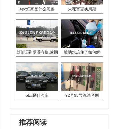
epc灯亮是什么问题
火花塞更换周期
驾驶证到期没有换,逾期
玻璃水冻住了如何解
怎么办??
决？
bba是什么车
92号95号汽油区别
推荐阅读