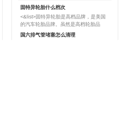
固特异轮胎什么档次
<&list>固特异轮胎是高档品牌，是美国
的汽车轮胎品牌。虽然是高档轮胎品
牌，但是中高低端的轮胎都有生产，这
国六排气管堵塞怎么清理
也是为了更好的开拓市场。
<&list>1、当车主发现自己的国六车排气
管出现堵塞的情况时，可以利用铁丝或
者是细棍，直接将杂物给取出来，如果
在家拿什么练方向盘
堵塞情况比较严重，也可以采取应急措
<&list>1、找一只平底锅，把两耳看作3
施。 <&list>2、直接利用木棍将所有的
点和9点钟方向，同时在6点钟和12点钟
杂物推到排气管里面的位置处，然后将
方向做一个标记。 <&list>2、双手握住
三元催化器拆解开，就可以将堵塞的东
大众1.8t发动机烧机油
平底锅两耳，然后往左打半圈、一圈、
西取出来。但如果是因为积碳过多引起
<&list>1、前后曲轴油封老化：前后曲轴
一圈半的练习，往右同样也要打相同的
的堵塞，就需要将三元催化器泡在草酸
油封与油大面积且持续接触，油的杂质
圈数。 <&list>3、最后强调要反复练
中进行清洗。 <&list>3、也可以利用清
和发动机内持续温度变化使其密封效果
习，这样就可以形成肌肉记忆，在真实
大众冬天过减速带咯吱咯吱响
洗剂对堵塞的情况得到解决，将清洗剂
逐渐减弱，导致渗油或漏油。<&list>2、
驾驶车辆时，不需要记忆也能打好方
放在燃油箱中，与燃油混合后，车辆启
<&list>1.转向器拉杆头有较大间隙，判
活塞间隙过大：积碳会使活塞环与缸体
向。
动时，就可以和汽油一起进入到燃烧
断间隙需要专用仪器和工具，车主本人
的间隙扩大，导致机油流入燃烧室中，