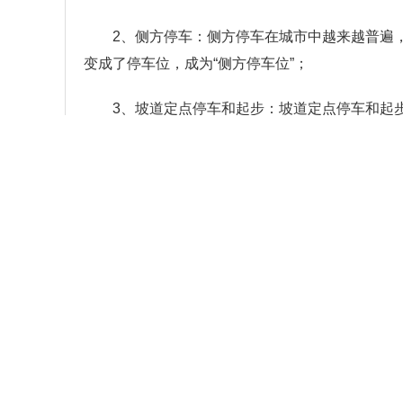
2、侧方停车：侧方停车在城市中越来越普遍
变成了停车位，成为“侧方停车位”；
3、坡道定点停车和起步：坡道定点停车和起
0%、≥30米坡长的坡道上的固定位置停车，考察
4、直角转弯：直角转弯是驾驶员考试第二题
操纵转向的能力，准确判断车辆与外轮的差别；
5、曲线驾驶：曲线驾驶是驾驶员考试中科目
行驶，不得挤压路边缘线，方向运用自如。