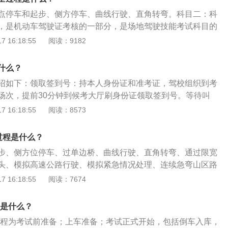
目，部分地区考试内容会有不同，如上海实则考9项，浙江
试规定：科目三道路驾驶技能考试的各有五次预约考试的机
，中途不得停车、不能轧碰道路边线；6、通过限宽门：开始
考6项、7项。
点停车和起步、侧方停车、曲线行驶、直角转弯。科目二：科
试一次、补考一次。不参加补考或者补考仍不合格，应当重新
响起后，在不擦碰悬杆的情况下，以10千米每小时的速度通过
，是机动车驾驶证考核的一部分，是场地驾驶技能考试科目的
桩考：提前在桩考起点车库停正，听到开始桩考的语音提示
目包括倒车入库、侧方停车、直角转弯、曲线行驶（俗称S弯）
 16:18:55
阅读：9182
车库停正，随后两进两退移库至甲库停正再前进。从乙库出库
目标：掌握基础的驾驶操作要领，具备对车辆控制的基本能
库停正，前进返回起点。车辆进退途中不得停车，运行时间不
和场内道路驾驶的基本方法，具备合理使用车辆操纵机件、正
什么？
、窄路掉头：将车驶到掉头路段停车，听到开始窄路掉头的语音
间位置的能力，能够准确地控制车辆的行驶位置、速度和路
内，以不超过三进两退的方式将车掉头；9、模拟高速公路：开
绍如下：领取签到号：持本人身份证和准考证，驾校组织到考
语音响起后，将车驶至入口匝道，开启左转向灯，向左侧回头
场次，提前30分钟到候考大厅刷身份证领取签到号。等待叫
认安全后，加速驶入行车道至最低限速后正常行驶，关闭转向
请注意大厅广播叫号和留意大厅屏幕显示的信息，叫到名字
 16:18:55
阅读：8573
急情况处置：开始模拟紧急情况处置的语音响起后，在行驶时语
应的考试车道等待。上车准备：系好安全带，先调整座椅到平
紧急情况，如果是前方有障碍物的话，迅速制动、停车后开启
调节后视镜，方便看点即可；向考官确认开始考试之后，就可
过程是什么？
如果是爆胎等车辆故障，应合理减速根据后方道路情况慢慢将
考。
步、侧方位停车、过单边桥、曲线行驶、直角转弯、通过限宽
报警闪光灯后，摆放警告标志，并撤离护栏外侧模拟报警；1
头、模拟高速公路行驶、模拟紧急情况处理、连续急弯山区路
山路行驶：开始模拟连续急弯山路的语音响起后，行驶至弯道
况处理、模拟隧道行驶、雨雾天行驶。是b类驾驶证科目二考
 16:18:55
阅读：7674
行驶，鸣喇叭后再驶入弯道，在此过程中不得占用对方车道；
为b类驾驶证科目二考试项目顺序明细：桩考：从起点倒入乙
听到开始模拟隧道的语音提示后，行驶到隧道前方，根据标志要
两退移库至甲库停正，再前进从乙库出库至控制线，倒入甲库
时减速慢行，开启前大灯并鸣喇叭，抵达出口时，鸣喇叭并关
程是什么？
点。车辆进退途中不得停车，运行时间不得超过8分钟。侧方
，不准鸣喇叭的区域不得鸣喇叭；13、模拟湿滑路面：开始模
过程为考试前准备；上车准备；考试正式开始，包括倒车入库，
方靠右停稳后，一次倒车入库，中途不得停车，车轮不轧碰车