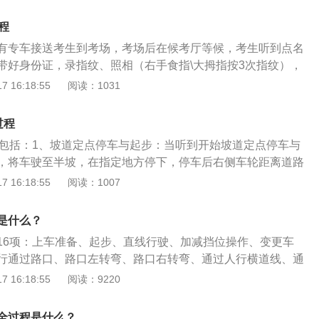
号和考试区域，找到自己的考试车辆，如果还有学员在考试，
试的话，监考员也会点名要求上车考试。4、按照练车时的标
程
可，结束后车机考试系统会播报“考试结束，成绩不合格”或“考
有专车接送考生到考场，考场后在候考厅等候，考生听到点名
”，如果不合格的，直接开回出发点，免费补考一次。补考仍不
带好身份证，录指纹、照相（右手食指\大拇指按3次指纹），
结束。5、最后，成绩合格的，需要到考试中心确认成绩并签
试，记住考试车号，叫到号的考生从考试区入口进入考试区，
 16:18:55
阅读：1031
场。不合格的，至少在10天后重新约考科目二。
车辆上车，考生上车验证指纹看人脸识别器进行人脸识别确认
过后开始考科目二需要考的内容。完成后系统会进行评分，如
过程
就通过了。如果不及格还有第二次机会。C1驾照科目二考试内
目包括：1、坡道定点停车与起步：当听到开始坡道定点停车与
入库:为了调查驾驶人在现场操作汽车的能力，倒车入库是司机考
，将车驶至半坡，在指定地方停下，停车后右侧车轮距离道路
，即在运动中操纵车辆从两侧正确倒入车库。2、侧方停车:侧
米、不压道路边缘线、车头在最前方黄线内即可；2、侧方位停
 16:18:55
阅读：1007
来越普遍，尤其是在常规的停车位上更加紧张，很多地方在原
靠右停稳，听到开始侧方位停车的语音提示后，一次性将车倒
车位，成为侧方停车位。3、坡道定点停车和起步:坡道定点停
得中途停车，车轮不轧碰道路边线以及库位边线即可；3、通
考试中科目二的一个考核点，考试要求在坡度大于或等于百分
是什么？
过单边桥的语音响起后，将车挂到二档以上挡位（含二挡），
30米坡长的坡道上的固定位置停车，考察方向、制动的协调配
16项：上车准备、起步、直线行驶、加减挡位操作、变更车
左侧前后车轮在单边桥上驶过，只要中途不停车，车轮不落桥
:直角转弯是驾驶员考试第二题的一个考核点，用来考核驾驶员
行通过路口、路口左转弯、路口右转弯、通过人行横道线、通
是同理；4、曲线行驶：开始曲线行驶的语音响起后，将车从
车辆时正确操纵转向的能力，准确判断车辆与外轮的差别。
公共汽车站、会车、超车掉头、夜间行驶。科目三的介绍：又
 16:18:55
阅读：9220
在行驶的过程中保持平稳，行驶、转向的过程中不得中途停
线驾驶是驾驶员考试中科目二的考核点，俗称S弯，考试要求车辆
试，是机动车驾驶证考核的一部分，是机动车驾驶人考试中道
缘线，平稳地从另一端驶出即可；5、直角转弯：开始直角转
宽度上行驶，不得挤压路边缘线，方向运用自如。以上五项为
文明驾驶常识考试科目的简称。不同的准驾车型道路驾驶技能
按指定路线驾驶车辆，然后向左或向右进行直角转弯，在此过
全过程是什么？