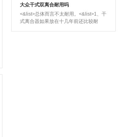
室，最后形成废气排出，就可以让三元
无法制作，需要将车辆送到修理厂或4s
造成烧机油。<&list>3、机油粘度。使用
大众干式双离合耐用吗
催化器得到清洗，排气管堵塞的情况就
店；<&list>2.车辆半轴套管防尘罩破
机油粘度过小的话，同样会有烧机油现
<&list>总体而言不太耐用。<&list>1、干
能够得到解决。
裂，破裂后会出现漏油现象，使半轴磨
象，机油粘度过小具有很好的流动性，
式离合器如果放在十几年前还比较耐
损严重，磨损的半轴容易损坏，产生异
容易窜入到气缸内，参与燃烧。<&list>
用，但是由于现在的汽车发动机动力输
响；<&list>3.稳定器的转向胶套和球头
4、机油量。机油量过多，机油压力过
出越来越高，使得干式离合器散热不足
老化，一般是使用时间过长造成的。解
大，会将部分机油压入气缸内，也会出
的缺陷也逐渐暴露出来。<&list>2、由于
决方法是更换新的质量好的转向橡胶套
现烧机油。<&list>5、机油滤清器堵塞：
干式双离合的工作环境暴露在空气中，
和球头。
会导致进气不畅，使进气压力下降，形
而离合器的散热也是通离合器罩上面的
成负压，使机油在负压的情况下吸入燃
几个小孔来进行散热。但是在行驶过程
烧室引起烧机油。<&list>6、正时齿轮或
中变速箱需要换挡，就不得不使得离合
链条磨损：正时齿轮或链条的磨损会引
器频繁工作。<&list>3、长时间的低速行
起气阀和曲轴的正时不同步。由于轮齿
驶以及过于频繁的启停，导致离合器的
或链条磨损产生的过量侧隙，使得发动
温度不断升高，而低速行驶时空气流动
机的调节无法实现：前一圈的正时和下
效率不高，无法将离合器中的热量有效
一圈可能就不一样。当气阀和活塞的运
的带走，导致离合器内部的温度不断升
动不同步时，会造成过大的机油消耗。
高，加速离合器的磨损。
解决方法：更换正时齿轮或链条。<&list
>7、内垫圈、进风口破裂：新的发动机
设计中，经常采用各种由金属和其他材