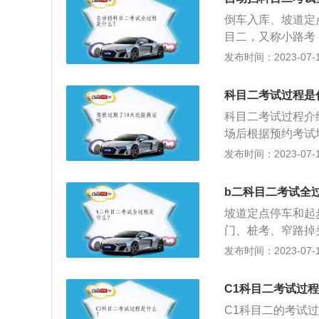
全国统一的必考项
考试内容不同。考
程中要一次性通过
省、福建省多地会
倒车入库、坡道定
会，预约后可以考
通过限宽门的语音
目二，又称小路考
预约考试。
三个限宽门；7、
简称，C2考试项
发布时间：2023-07-17
后，从起点倒入乙
四项必考。科目二
至控制线，倒入甲
力；熟练掌握场地
科目二考试过程是
得超过8分钟；8
确控制车辆运动空
提示后，在5分钟
科目二考试过程介
线。
始模拟高速公路的
场后根据预约考试
观察来车情况，确
号：考大厅等待，
发布时间：2023-07-17
灯；10、模拟紧
后，根据指示到相
音系统会随机抽取
时练车的位置，再
b二科目二考试全
危险闪光灯即可。
以根据语音提示开
坡道定点停车和起
车停下，开启危险
门、桩考、窄路掉
1、模拟连续急弯
行驶、模拟紧急情
发布时间：2023-07-17
前减速，然后靠右
试的全过程，以下
12、模拟隧道：
库停正，随后两进
求操作，抵达隧道
C1科目二考试过
停正，前进返回起
闭大灯。但要注意
C1科目二的考试
停车：车辆在库前