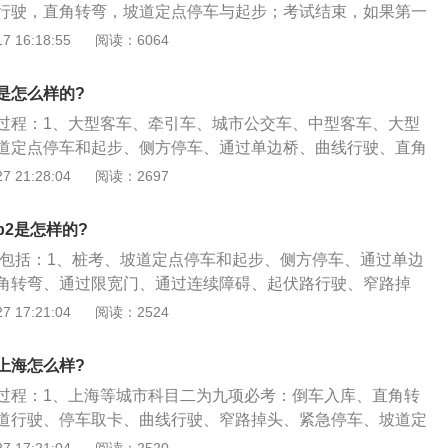
响起后，在湿滑路段前方减速，然后匀速通过湿滑路面即可；
行驶，直角转弯，坡道定点停车与起步；考试结束，如果第一
。通过单边桥：考试过程中，中途不得停车，车轮不得落桥。
气：开始模拟雨雾天气的语音响起后，减速行驶，根据雨量大小
，接着进行第二次考试。C1的申请年龄：C1驾驶证最低年龄
 16:18:55
阅读：6064
驶至掉头路段靠右停车，不超过三进二退，将车辆掉头。考试
挡位。雾天开启雾灯、前照灯、危险报警灯等；15、起伏路行
最高没有上限限制。但70岁以上人员申领，必须通过记忆力、判
。直角转弯：驾驶车辆按规定的线路行驶，由左向右或由右向
巧：考验学员对制动器、离合器和挡位三者的配合使用，可以
等测试。C1的准驾车型：C1驾驶证准驾范围为小型、微型载
通过，中途不得停车，车轮不得碰轧车道边线。曲线行驶：俗
是怎么样的?
和加速；16、通过连续障碍：项目要点与技巧：培养对车轮行
型载货汽车；轻、小、微型专项作业车；小型载客汽车乘坐人
车辆在规定宽度的S型路面上行驶，不得挤压路边缘线，方向运
的判断能力，掌握并熟悉方向的正确应用与目测距离的判断。
过程：1、大型客车、牵引车、城市公交车、中型客车、大型
。C1驾驶证不能驾驶：大型客车、牵引车、城市公交车、中型
机动车驾驶人操纵转向、控制车辆曲线行驶的能力。目的是为
道定点停车和起步、侧方停车、通过单边桥、曲线行驶、直角
普通三轮摩托车、普通二轮摩托车、轻便摩托车、轮式自行机
人转向的运用及对车轮轨迹运行的掌握技能。坡道定点停车和
、通过连续障碍、起伏路行驶、窄路掉头，以及模拟高速公
 21:28:04
阅读：2697
有轨电车。同时，C1证不能驾驶多出9座的车辆，不能驾驶总
确停车，平稳起步，车辆不得后溜。起步时间不得超过30s。
路、隧道、雨（雾）天、湿滑路、紧急情况处置；2、小型汽
的货车。
：车辆行驶至入口匝道后，开启左转向灯，向左侧回头观察来
车、残疾人专用小型自动挡载客汽车和低速载货汽车考试倒车
2是怎样的?
后，加速驶入行车道至最低限速后正常行驶，关闭转向灯。需
车和起步、侧方停车、曲线行驶、直角转弯；3、三轮汽车、
当开启准备驶入车道一侧的转向灯,观察来车情况，确认安全后
目包括：1、桩考、坡道定点停车和起步、侧方停车、通过单边
普通二轮摩托车和轻便摩托车考试桩考、坡道定点停车和起
速公路时，按照出口预告标志提前调整车速和车道。模拟紧急
角转弯、通过限宽门、通过连续障碍、起伏路行驶、窄路掉
4、轮式自行机械车、无轨电车、有轨电车的考试内容由省级
行驶过程中，随机选取以下紧急情况之一，用语音或灯光等进
高速公路、连续急弯山区路、隧道、雨（雾）天、湿滑路、紧
 17:21:04
阅读：2524
部门确定。
出现障碍物，应当立即制动，迅速停车，停车后开启危险报警
动作要协调。坡道起步时，离合器、加速踏板和驻车制动杆要
行驶遇爆胎等车辆故障时，合理减速、观察后方跟车情况、将
车制动杆的时机很关键，晚了汽车起不了步，发动机会熄火；
上海怎么样?
道，开启危险报警闪光灯，发出乘员撤离至护栏外的提示，正
；4、另外，各人身材不同，座位前后不一，偏差总是有的。
过程：1、上海等城市科目二为九项必考：倒车入库、直角转
驾驶人本人撤离至护栏外侧，模拟报警。模拟隧道行驶：车辆
型号的轿车，也有因生产年份、批次、厂家的不同，不能死搬
道行驶、停车取卡、曲线行驶、窄路掉头、紧急停车、坡道定
隧道处道路交通标志，按标志要求操作。驶抵隧道时先减速，
情况确定。
、上海9个项目比大多数地方的5个项目多了4个项目，那么这挂