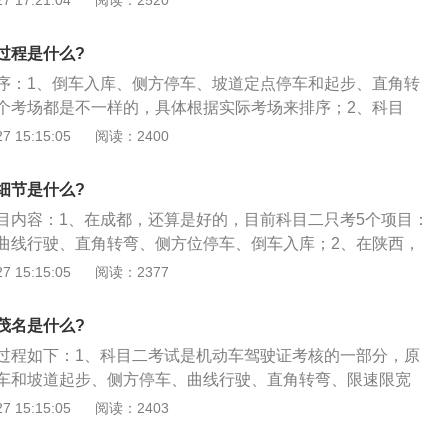
 17:21:04
阅读：2520
叭，驶抵隧道出口时，鸣喇叭，关闭前大灯。禁止鸣喇叭的区
多，所以说上海考科目二是最难考的，所以大家也不要觉得自
拟雨（雾）天行驶：车辆减速行驶。雨天视雨量大小选择雨刮
很难考；3、如果你有这样想过，那么请想想上海那边是怎么考
雾灯、示廓灯、前照灯、危险报警闪光灯。模拟湿滑路行驶：
过程是什么?
，你是幸运的，毕竟只考5个项目或6个项目。
速行驶，进入湿滑路后，使用低速挡匀速行驶，平稳控制车辆
序：1、倒车入库、侧方停车、坡道定点停车和起步、直角转
续急弯山区路行驶：车辆行驶至弯道前减速，靠右行驶，鸣喇
个考场都是不一样的，具体根据实际考场来排序；2、科目
驶时不得占用对方车道。通过限宽门：车辆以不低于10km/h的
，是机动车驾驶证考核的一部分，是现场驾驶技能考试科目的
 15:15:05
阅读：2400
越，不得碰擦悬杆。
目包括倒进仓库、侧停车、坡道定点停车和起步、直角转弯、
的考试，有些地方又新增加了停车取车项目。
细节是什么?
目内容：1、在成都，还算是好的，目前科目二只考5个项目：
曲线行驶、直角转弯、侧方位停车、倒车入库；2、在陕西，
目：窄路掉头、模拟湿滑路面行驶、模拟隧道行驶、倒车入
 15:15:05
阅读：2377
与起步、侧方停车、曲线行驶、直角转弯；3、在贵州，科目
模拟湿滑路面行驶、模拟隧道行驶、倒车入库、坡道定点停车
茂名是什么?
、曲线行驶、直角转弯。
过程如下：1、科目二考试是机动车驾驶证考核的一部分，原
车和坡道起步、侧方停车、曲线行驶、直角转弯、限速限宽
米加减挡、起伏路行驶九项中选择三项；2、更改之后的科目
 15:15:05
阅读：2403
入库、侧方停车、坡道定点停车和起步、直角转弯、曲线行驶