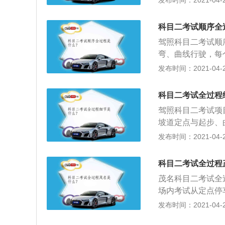
发布时间：2021-04-27
开启前大灯，鸣喇
科率固然就高了很
域不得鸣喇叭。模
己这边考5个项目
器挡位，雾天开启
科目二考试顺序全
的，相比他们而言
进入湿滑路前，减
驾照科目二考试顺
方向通过。模拟连
弯、曲线行驶，每
叭后驶入弯道，行
二，又称路径考试
发布时间：2021-04-27
速度从三门之间穿
简称；3、检查项
弯道行驶五项必须
科目二考试全过程
驾照科目二考试项
坡道定点与起步、
科目二要考8个项
发布时间：2021-04-27
库、坡道定点停车
二要考7个项目：
科目二考试全过程
与起步、侧方停车
茂名科目二考试全
场内考试从定点停
门、连续障碍、百
发布时间：2021-04-27
二考试，改为倒车