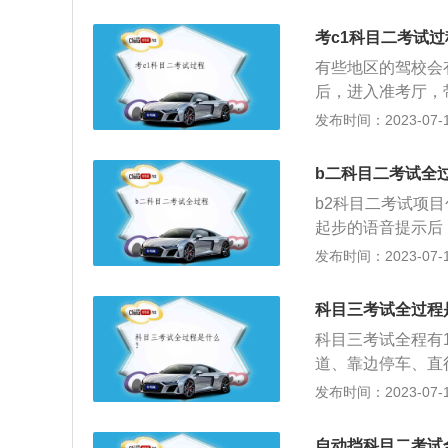
信息。3、根据车
稍等一会。没人考
考c1科目二考试过
准完成相应项目即
有些地区的驾校会
试结束，成绩合格
后，进入准考厅，
合格的，本场考试
在大候考厅等待考
发布时间：2023-07-17
字，方可离开考试
按随机分配的考试
身份。确认身份通
b二科目二考试全
果及格了，那考试
b2科目二考试项
容如下:1、倒车
起步的语音提示后
试中的一个考核点
边缘线不超30厘
发布时间：2023-07-17
方停车在城市中越
车：车辆在库前方
街道两侧变成了停
入库中，倒车时不
车和起步是驾驶员
科目三考试全过程
过单边桥：开始通
之十、大于或等于
科目三考试全程有
然后向前行驶，使
合。4、直角转弯
道、靠边停车、直
即可，右边车轮也
在急转弯路段驾驶
过学校区域、通过
发布时间：2023-07-17
弯道的一端驶入，
5、曲线驾驶:曲
称道路安全驾驶考
车、不轧碰道路边
在规定的S型道路
路驾驶技能和安全
弯的语音响起后，
自动挡科目二考试