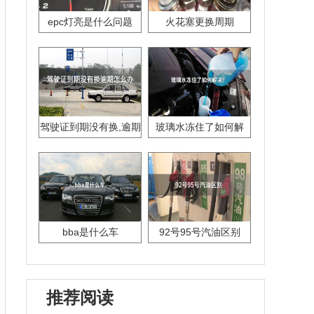
epc灯亮是什么问题
火花塞更换周期
驾驶证到期没有换,逾期
玻璃水冻住了如何解
怎么办??
决？
bba是什么车
92号95号汽油区别
推荐阅读