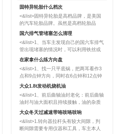
固特异轮胎什么档次
<&list>固特异轮胎是高档品牌，是美国
的汽车轮胎品牌。虽然是高档轮胎品
牌，但是中高低端的轮胎都有生产，这
国六排气管堵塞怎么清理
也是为了更好的开拓市场。
<&list>1、当车主发现自己的国六车排气
管出现堵塞的情况时，可以利用铁丝或
者是细棍，直接将杂物给取出来，如果
在家拿什么练方向盘
堵塞情况比较严重，也可以采取应急措
<&list>1、找一只平底锅，把两耳看作3
施。 <&list>2、直接利用木棍将所有的
点和9点钟方向，同时在6点钟和12点钟
杂物推到排气管里面的位置处，然后将
方向做一个标记。 <&list>2、双手握住
三元催化器拆解开，就可以将堵塞的东
大众1.8t发动机烧机油
平底锅两耳，然后往左打半圈、一圈、
西取出来。但如果是因为积碳过多引起
<&list>1、前后曲轴油封老化：前后曲轴
一圈半的练习，往右同样也要打相同的
的堵塞，就需要将三元催化器泡在草酸
油封与油大面积且持续接触，油的杂质
圈数。 <&list>3、最后强调要反复练
中进行清洗。 <&list>3、也可以利用清
和发动机内持续温度变化使其密封效果
习，这样就可以形成肌肉记忆，在真实
大众冬天过减速带咯吱咯吱响
洗剂对堵塞的情况得到解决，将清洗剂
逐渐减弱，导致渗油或漏油。<&list>2、
驾驶车辆时，不需要记忆也能打好方
放在燃油箱中，与燃油混合后，车辆启
<&list>1.转向器拉杆头有较大间隙，判
活塞间隙过大：积碳会使活塞环与缸体
向。
动时，就可以和汽油一起进入到燃烧
断间隙需要专用仪器和工具，车主本人
的间隙扩大，导致机油流入燃烧室中，