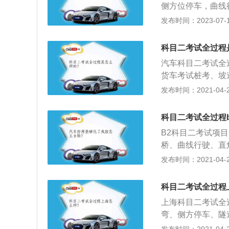
拟湿滑路面的语音
侧方位停车，曲线
道边线、库位边线
14、模拟雨雾天
次机会考试不合格
发布时间：2023-07-17
窄路掉头：车辆行
开启雨刮器对应的
限制为18周岁，
时间不超过5分钟
驶：项目要点与技
断能力、反应能力
左直角转弯，一次
科目二考试全过程
让车辆平稳的减速
客汽车及轻型、微
称S弯。考试要求
驶轨迹和内外轮差
汽车科目二考试全
数小于或等于9人
用自如。考核的是
货车考试桩考、坡
客车、大型货车、
了培养机动车驾驶
转弯、通过限宽门
发布时间：2021-04-27
械车、无轨电车、
起步：控制车辆准
路、连续急弯山区
长度不能超过6米
模拟高速公路行驶
车、小型自动挡汽
科目二考试全过程b
车情况，确认安全
入库、坡道定点停
要变更车道时，应
B2科目二考试项
普通三轮摩托车、
变更车道。驶出高
桥、曲线行驶、直
步、通过单边桥；
情况处置：在正常
头；2、以及模拟
发布时间：2021-04-27
公安机关交通管理
行模拟：前方突然
急情况处置；3、
闪光灯；高速公路
协调配合，放松驻
科目二考试全过程
车平稳停于应急车
早了则会往后溜车
上海科目二考试全
确摆放警告标志，
另外，即使是同一
弯、侧方停车、隧
行驶至隧道前观察
教条，应根据实际
点停车和起步；2