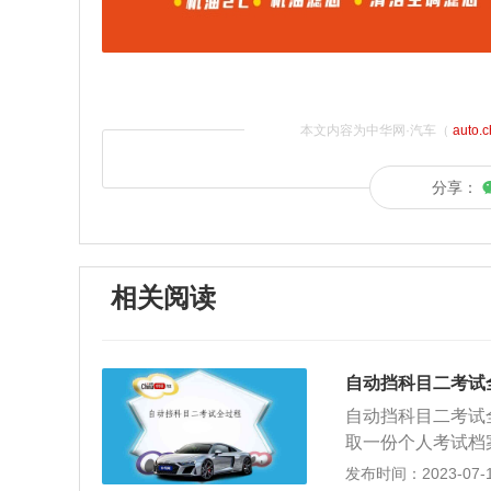
本文内容为中华网·汽车（
auto.
分享：
相关阅读
自动挡科目二考试
自动挡科目二考试
取一份个人考试档
期间，学员可以留
发布时间：2023-07-17