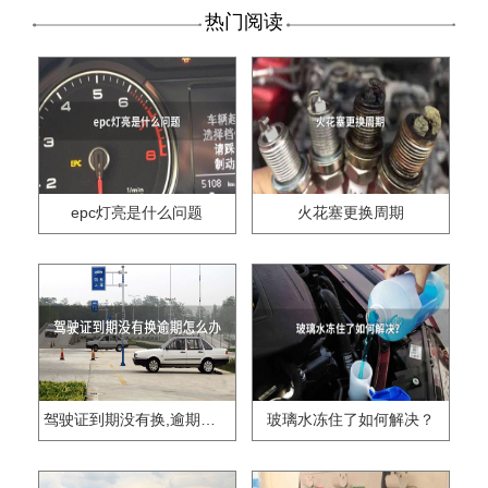
热门阅读
epc灯亮是什么问题
火花塞更换周期
驾驶证到期没有换,逾期怎么办??
玻璃水冻住了如何解决？