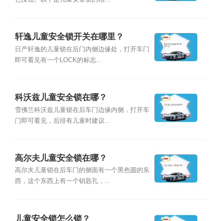
轩逸儿童安全锁开关在哪里？
日产轩逸的儿童锁在后门内侧边缘处，打开车门
即可看见有一个LOCK的标志...
科沃兹儿童安全锁在哪？
雪佛兰科沃兹儿童锁在后车门边缘内侧，打开车
门即可看见，后排有儿童时建议...
高尔夫儿童安全锁在哪？
高尔夫儿童锁在后车门的侧面有一个黑色圆的东
西，这个东西上有一个钥匙孔，...
儿童安全锁怎么锁？