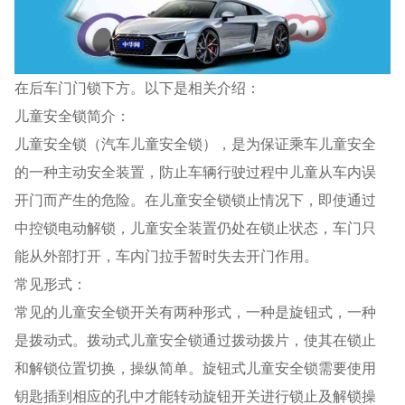
在后车门门锁下方。以下是相关介绍：
儿童安全锁简介：
儿童安全锁（汽车儿童安全锁），是为保证乘车儿童安全
的一种主动安全装置，防止车辆行驶过程中儿童从车内误
开门而产生的危险。在儿童安全锁锁止情况下，即使通过
中控锁电动解锁，儿童安全装置仍处在锁止状态，车门只
能从外部打开，车内门拉手暂时失去开门作用。
常见形式：
常见的儿童安全锁开关有两种形式，一种是旋钮式，一种
是拨动式。拨动式儿童安全锁通过拨动拨片，使其在锁止
和解锁位置切换，操纵简单。旋钮式儿童安全锁需要使用
钥匙插到相应的孔中才能转动旋钮开关进行锁止及解锁操