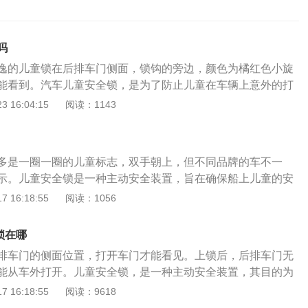
吗
逸的儿童锁在后排车门侧面，锁钩的旁边，颜色为橘红色小旋
能看到。汽车儿童安全锁，是为了防止儿童在车辆上意外的打
的伤害而设置的一项功能。一般儿童锁都是在两个后门上，当
 16:04:15
阅读：1143
,就是在后门锁块上，或者锁块外边的一个小小的装置。车辆后
的，但在外面却能打开，当儿童锁功能关闭时，在里面和外面
功能在车辆高速行驶时尤为必要。以朗逸2023款280TSIDS
多是一圈一圈的儿童标志，双手朝上，但不同品牌的车不一
其车身长度为4678mm，宽度为1806mm，高度为1474mm，
示。儿童安全锁是一种主动安全装置，旨在确保船上儿童的安
压发动机，最大马力为150马力，最大功率为110kw，最大扭矩
锁被锁住，中控锁的电动开锁也会失效，门只能从外面打开，
 16:18:55
阅读：1056
矩转速为1750-3000rpm。（数据来源于有驾官网）
失去作用。儿童安全锁的作用：儿童安全锁的作用是当后排坐
好动又不懂事的儿童在行车过程中把门打开，从而避免危险，
锁在哪
由大人在车外开门。如果车辆的后门在车内无法打开，但在车
排车门的侧面位置，打开车门才能看见。上锁后，后排车门无
大的可能是儿童锁在起作用，这是后排的乘客在上下车时触动
能从车外打开。儿童安全锁，是一种主动安全装置，其目的为
把它复位即可。汽车儿童锁怎么开启和关闭：汽车儿童开启和
全。如果儿童安全锁为锁止情况，中控锁电动解锁也会失效，
 16:18:55
阅读：9618
主要分为以下几个步骤：1、将汽车后门打开，在车门内侧通
能是外部打开，车内门拉手暂时也会失去作用。现在汽车上的