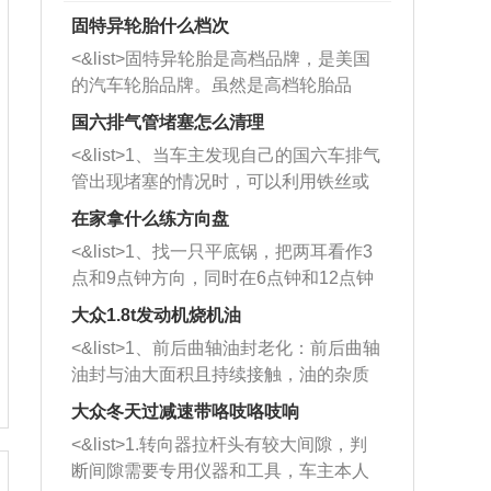
固特异轮胎什么档次
<&list>固特异轮胎是高档品牌，是美国
的汽车轮胎品牌。虽然是高档轮胎品
牌，但是中高低端的轮胎都有生产，这
国六排气管堵塞怎么清理
也是为了更好的开拓市场。
<&list>1、当车主发现自己的国六车排气
管出现堵塞的情况时，可以利用铁丝或
者是细棍，直接将杂物给取出来，如果
在家拿什么练方向盘
堵塞情况比较严重，也可以采取应急措
<&list>1、找一只平底锅，把两耳看作3
施。 <&list>2、直接利用木棍将所有的
点和9点钟方向，同时在6点钟和12点钟
杂物推到排气管里面的位置处，然后将
方向做一个标记。 <&list>2、双手握住
三元催化器拆解开，就可以将堵塞的东
大众1.8t发动机烧机油
平底锅两耳，然后往左打半圈、一圈、
西取出来。但如果是因为积碳过多引起
<&list>1、前后曲轴油封老化：前后曲轴
一圈半的练习，往右同样也要打相同的
的堵塞，就需要将三元催化器泡在草酸
油封与油大面积且持续接触，油的杂质
圈数。 <&list>3、最后强调要反复练
中进行清洗。 <&list>3、也可以利用清
和发动机内持续温度变化使其密封效果
习，这样就可以形成肌肉记忆，在真实
大众冬天过减速带咯吱咯吱响
洗剂对堵塞的情况得到解决，将清洗剂
逐渐减弱，导致渗油或漏油。<&list>2、
驾驶车辆时，不需要记忆也能打好方
放在燃油箱中，与燃油混合后，车辆启
<&list>1.转向器拉杆头有较大间隙，判
活塞间隙过大：积碳会使活塞环与缸体
向。
动时，就可以和汽油一起进入到燃烧
断间隙需要专用仪器和工具，车主本人
的间隙扩大，导致机油流入燃烧室中，