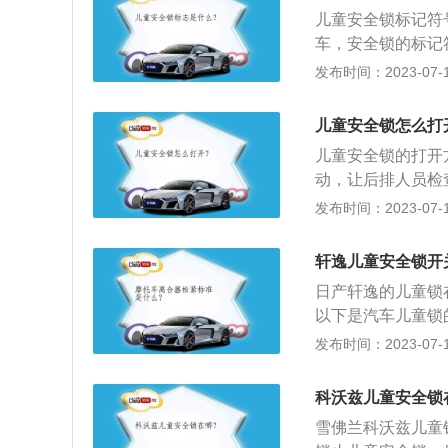
旋钮式儿童安全锁
儿童安全锁标记符
上锁来说，在一定
车，安全锁的标记
过车内的开关解锁
车儿童安全的一种
发布时间：2023-07-17
驶。
的危险。汽车儿童
岁，安装方式为后
儿童安全锁怎么打
在安全座椅的保护
儿童安全锁的打开
们提供尽可能多的
动，让后排人员检
撞几率最大的前部
格后即可驾驶。为
发布时间：2023-07-17
用年龄为1－3岁
玻璃对儿童造成伤
独立坐在座位上的
造成对儿童的伤害
窗外的世界。同时
轩逸儿童安全锁开
功能打开时，车辆
儿童安全座椅：适
日产轩逸的儿童锁
垫）相当于在普通
以下是汽车儿童锁
置的固定三点式安
避免车辆在行驶过
发布时间：2023-07-17
用于成人的安全带
门在车内不能打开
排的乘客在上下车
科沃兹儿童安全锁
起作用时，即便打
雪佛兰科沃兹儿童
只能在中控门锁开