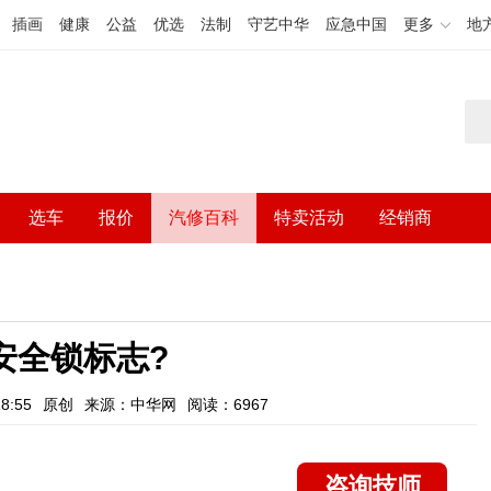
插画
健康
公益
优选
法制
守艺中华
应急中国
更多
地
选车
报价
汽修百科
特卖活动
经销商
安全锁标志?
8:55
原创
来源：中华网
阅读：6967
咨询技师