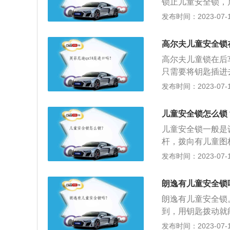
锁止儿童安全锁，
童行车时开启车门
发布时间：2023-07-17
门，或下降后车窗
展资料：1、常见
高尔夫儿童安全锁
式。拨动式儿童安
高尔夫儿童锁在后
旋钮式儿童安全锁
只需要将钥匙插进
关进行锁止及解锁
高尔夫是一汽大众
发布时间：2023-07-17
置在后排乘坐时，
较经典的一款车型
是否在锁止状态，
费者对用车的需求
避免孩子在下车时
儿童安全锁怎么锁
的是1.6L、1.2
儿童安全锁一般是
是5速手动变速箱
杆，拨向有儿童图
的是年轻消费群体
在车外打开。以下
发布时间：2023-07-17
非常符合现代年轻
动的儿童在行车过
须记得上儿童安全
朗逸有儿童安全锁
常见的儿童安全锁
朗逸有儿童安全锁
到，用钥匙拨动就
成对儿童的伤害而
发布时间：2023-07-17