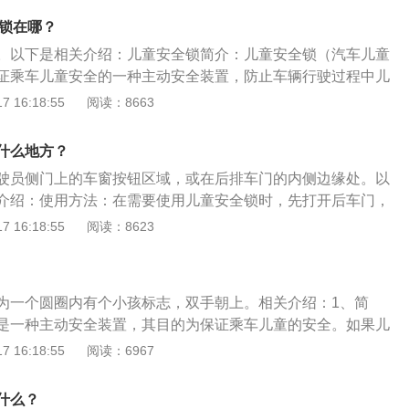
全锁的位置。2、将儿童安全锁旋钮拨向有儿童图标的一端，
有两种形式：旋钮式和拨动式。两者相比较，拨动式儿童安全
3、将车门关上，此时车门只能从外面车把开启无法从内部拉
全锁在哪？
式儿童安全锁操作相对麻烦但安全程度更高。对于中控锁或者
生效。4、如果想将其关闭，只需要把旋钮拨回原位，就可以
。以下是相关介绍：儿童安全锁简介：儿童安全锁（汽车儿童
来说，在一定程度确实提高了后排的孩童安全，但是要注意的
。为了孩子的安全，父母应该把孩子的安全锁锁在后门。锁好
证乘车儿童安全的一种主动安全装置，防止车辆行驶过程中儿
内的开关解锁，并不能保证万无一失，所以锁上儿童安全锁才
论后排孩子做什么，都不能从车上开门。孩子的安全有保障，
产生的危险。在儿童安全锁锁止情况下，即使通过中控锁电动
 16:18:55
阅读：8663
安全的驾驶。儿童安全锁是儿童生命的重要保障和有效保护。
置仍处在锁止状态，车门只能从外部打开，车内门拉手暂时失
都标配儿童锁装置。因此，车主在将孩子放在后排时，切记要
形式：常见的儿童安全锁开关有两种形式，一种是旋钮式，一
什么地方？
全锁，并时刻检查车内中央锁在驾驶途中是否锁好，以防后排
式儿童安全锁通过拨动拨片，使其在锁止和解锁位置切换，操
成悲剧。在下车的步骤中，成人一定不能省下亲自下车的步骤
驶员侧门上的车窗按钮区域，或在后排车门的内侧边缘处。以
童安全锁需要使用钥匙插到相应的孔中才能转动旋钮开关进行
孩子下车时与前后车辆发生可预防的安全事故。
介绍：使用方法：在需要使用儿童安全锁时，先打开后车门，
操作相对麻烦，但安全程度更高。
杆轻轻拨到有儿童图标的方向，再将车门关闭。功能作用：儿
 16:18:55
阅读：8623
止状态，车门只能从外部打开，车门内的拉手就暂时失去开门
安全锁在锁止状态下，即使通过中控锁解锁，仍然会保持锁止
打开车门，当发现车辆后门车内无法打开车门，车外正常时，
为一个圆圈内有个小孩标志，双手朝上。相关介绍：1、简
童安全锁被误碰开启。
是一种主动安全装置，其目的为保证乘车儿童的安全。如果儿
况，中控锁电动解锁也会失效，车门的打开方式只能是外部打
 16:18:55
阅读：6967
时也会失去作用。2、开关形式：现在汽车上的儿童安全锁，
旋钮式和拨动式。两者相比较，拨动式儿童安全锁操纵简单，
什么？