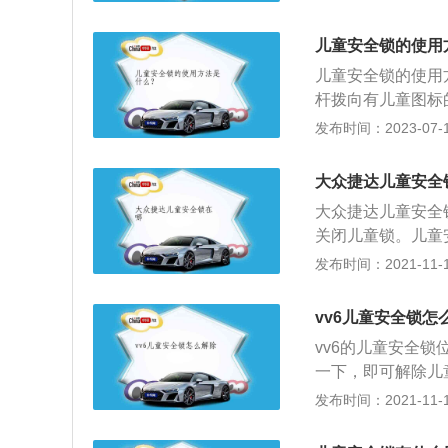
旋钮式；一种是拨
锁：1、开启：用
儿童安全锁的使用
转至拧紧状态。2
儿童安全锁的使用
拨动式儿童锁：1
杆拨向有儿童图标
解除：按照与箭头
打开。汽车儿童安
发布时间：2023-07-17
程中将车门打开，
钮式以及拨动式，
大众捷达儿童安全
进行上锁及解锁操
大众捷达儿童安全
关闭儿童锁。儿童
后，后门只能在车
发布时间：2021-11-10
锁，然后将钥匙转
客在开车过程中误
vv6儿童安全锁怎
车外来打开门。锁
vv6的儿童安全
人可能会把自己锁
一下，即可解除儿
汽车。困在车内的
将儿童锁打开，防
发布时间：2021-11-10
车可能会非常热或
门从内部打开。当
境对儿童尤其危险
尝试使用车门上的