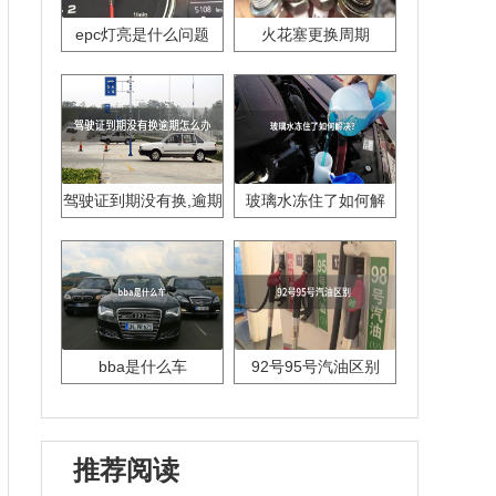
epc灯亮是什么问题
火花塞更换周期
驾驶证到期没有换,逾期
玻璃水冻住了如何解
怎么办??
决？
bba是什么车
92号95号汽油区别
推荐阅读