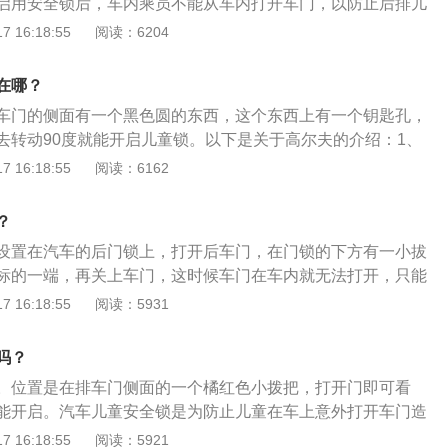
启用安全锁后，车内乘员不能从车内打开车门，以防止后排儿
。若需要打开后排车门，需要从车外拉动后门把手即可打开车
 16:18:55
阅读：6204
玻璃然后手动拉动门把手即可开启车门。以下是对儿童锁的扩
的儿童安全锁开关有两种形式，一种是旋钮式，一种是拨动
在哪？
全锁通过拨动拨片，使其在锁止和解锁位置切换，操纵简单；
车门的侧面有一个黑色圆的东西，这个东西上有一个钥匙孔，
需要使用钥匙(或钥匙状物体)插到相应的孔中才能转动旋钮开
去转动90度就能开启儿童锁。以下是关于高尔夫的介绍：1、
操作，操作相对麻烦，但安全程度更高。2、车主在把儿童放
汽车旗下推出的一款紧凑型轿车，这款车也是大众汽车家族比
 16:18:55
阅读：6162
必须记得上好儿童安全锁，行车途中还得时刻检查车内中控锁
，同时也是大众家族销量最高的车型之一。2、为满足不同消
以防后排儿童无意中开门酿成惨剧。下车时为孩子打开车门，
，这款车还推出多种动力组合供消费者选择，这款车分别搭载
与前后方车辆发生本可避免的安全事故。
？
T、1.4T和2.0T四款发动机，在传动系统方面，与发动机相匹配的
设置在汽车的后门锁上，打开后车门，在门锁的下方有一小拔
、6速手自一体变速箱和7速双离合变速箱。3、这款车主要面向
标的一端，再关上车门，这时候车门在车内就无法打开，只能
，整体的设计比较年轻，外观的设计同时也趋向年轻化发展，
是儿童安全锁的更多介绍：1、当后排坐上儿童后，可防止好
 16:18:55
阅读：5931
消费者对汽车的审美观点。
程中把门打开，从而避免危险。把儿童放置在后排乘坐时，必
锁，行车途中还要时刻检查车内中控锁是否在锁止状态。2、
吗？
开关有两种形式，一种是旋钮式，一种是拨动式。
。位置是在排车门侧面的一个橘红色小拨把，打开门即可看
能开启。汽车儿童安全锁是为防止儿童在车上意外打开车门造
设置的一项功能。常见的儿童安全锁开关有两种形式，一种是
 16:18:55
阅读：5921