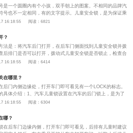
操作相对麻烦但安全程度更高。对于中控锁或者设置行驶自动
号是一个圆圈内有个小孩，双手朝上的图案。不相同的品牌汽
程度确实提高了后排的孩童安全，但是要注意的是它们可以通
符号也不一定相同，有的文字提示。儿童安全锁，是为保证乘
，并不能保证万无一失，所以锁上儿童安全锁才可以放心驾
主动安全装置，防止车辆行驶过程中儿童从车内误开门而产生
 16:18:55
阅读：6821
安全座椅的介绍：1、摇篮式儿童安全座椅：适用年龄为0－1
向安装。摇篮式安全座椅采用的是全包覆性设计，儿童完全处
开？
范围之内。坚固的摇篮外壳能够为处在生理最脆弱阶段的宝宝
方法是：将汽车后门打开，在后车门侧面找到儿童安全锁并拨
安全保护。后向式的安全座椅放置方式则让儿童和可能发生碰
查后排门是否可以打开，拨动式儿童安全锁是否锁止，检查合
撞击冲击力的作用方向相反。2、全包覆型儿童安全座椅：适
保证儿童安全，在设置儿童安全锁后应设定玻璃安全锁，避免
 16:18:55
阅读：6414
，安装方式为背向式安装。全包覆型安全座椅适合那些已经可以
害。汽车儿童安全锁是为了防止儿童在车辆上意外地打开车门
儿童，较为开阔的视野让孩子们在旅途中有更好的心情去观察
而设置的一项功能。一般儿童锁都是在两个后门上，当儿童锁
，全包覆型儿童安全座椅也可以选择后向式设计。3、包覆型
关在哪里？
后门在里面是打不开的，但在外面却能打开。
用年龄3－6岁，安装方式为前向式安装。包覆型安全座椅（坐
在后门内侧边缘处，打开车门即可看见有一个LOCK的标志。
座位上安装了一层包覆型座位，可以让儿童安全地使用车内配
的具体介绍：1、汽车儿童锁设置在汽车的后门锁上，是为了
全带，而不是使用安全座椅内独立的安全带。垫高的座位让适
程中，儿童无意或误操作打开车门而造成危险。如果汽车后车
 16:18:55
阅读：6304
对儿童也起到充分的安全保护作用。
，而在车外可以打开，有可能是因为儿童锁在起作用，或是后
的时候触动了保险机构，需要将它复位。2、汽车儿童锁装置
在哪？
开电控中控门锁，它还是处于锁止状态。如果想要打开后门，
锁在后车门边缘内侧，打开车门即可看见，后排有儿童时建议
启的状态下，用车门外侧的开关拉开车门。