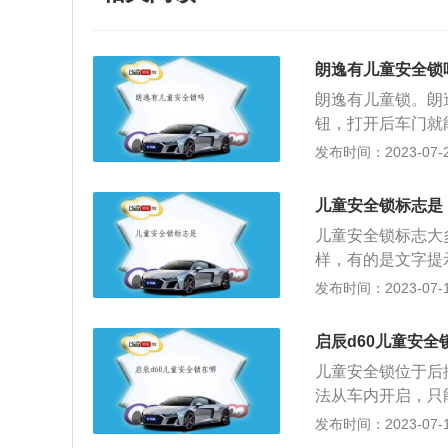
朗逸有儿童安全锁
朗逸有儿童锁。朗
钮，打开后车门就
开车门造成对儿童
发布时间：2023-07-23
儿童锁功能打开时
门在里面是打不开
儿童安全锁标志是
都能打开车辆。这个
儿童安全锁标志大
G星空满逸版为例：
样，有的是文字提
搭配1.4T涡轮增
全。如果儿童安全
发布时间：2023-07-17
为250牛米，最大扭
内门的把手会暂时
上儿童后，可防止
启辰d60儿童安全
这样只能等停车后
儿童安全锁位于后
外可以打开时，很
法从车内开启，只
了保险机构，只需
保证乘车儿童的安
发布时间：2023-07-17
关闭都非常简单，
车门的打开方式只