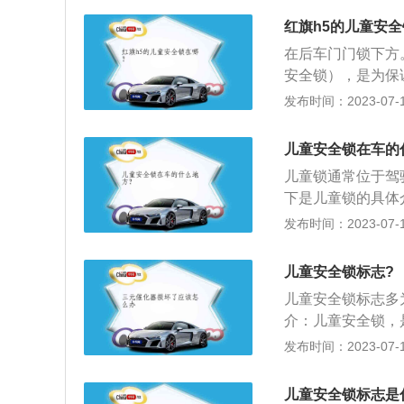
过标示找到儿童安
儿童安全锁，开关
开启儿童安全锁。
红旗h5的儿童安
锁操纵简单，旋钮
开，儿童安全锁即
在后车门门锁下方
设置行驶自动上锁
关闭儿童安全锁了
安全锁），是为保
是它们可以通过车
儿童安全锁后，无
童从车内误开门而
发布时间：2023-07-17
可以放心驾驶。
父母可以专注于更
解锁，儿童安全装
目前几乎所有车辆
去开门作用。常见
儿童安全锁在车的
有一把好的儿童安
种是拨动式。拨动
孩子不小心开门造
儿童锁通常位于驾
纵简单。旋钮式儿
为孩子开门，以免
下是儿童锁的具体
锁止及解锁操作，
把门锁下方的小拔
发布时间：2023-07-17
童安全装置处于锁
的作用。汽车儿童
儿童安全锁标志?
状态，只能从外部
儿童安全锁标志多
就要检查是不是儿
介：儿童安全锁，
童安全锁为锁止情
发布时间：2023-07-17
开，车内门拉手暂
开关有两种形式：
儿童安全锁标志是