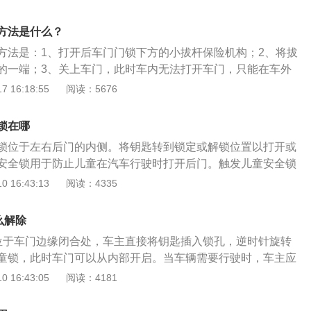
动式。以下是两种儿童锁的开启和解除方法：一.旋钮式儿童
机械钥匙插入孔中，按照接头的指示方向（一般为顺时针）旋
方法是什么？
、解除：以相反的方向旋转钥匙孔，就可以解锁儿童锁。二：
方法是：1、打开后车门门锁下方的小拔杆保险机构；2、将拔
、开启：推动拨杆（箭头方向），完成儿童锁的上锁操作。2、
的一端；3、关上车门，此时车内无法打开车门，只能在车外
相反的方向将拨杆推到底，此时就能解除儿童锁。
全锁的作用是：当后排座位上有儿童时，可防止儿童在行车过
 16:18:55
阅读：5676
从而避免危险。汽车儿童安全锁在后车门门锁下方，可分为旋
旋钮式儿童锁需要使用钥匙插到相应的孔中才能转动旋钮开关
锁在哪
作，比拨动式儿童锁要复杂。
锁位于左右后门的内侧。将钥匙转到锁定或解锁位置以打开或
安全锁用于防止儿童在汽车行驶时打开后门。触发儿童安全锁
外打开。插入机械钥匙，将钥匙转到位置A以关闭儿童安全
 16:43:13
阅读：4335
到位置B以打开儿童安全锁。开启儿童锁后，可以防止后排乘
开门，从而引起事故。如果要打开门，可以通过将门把手拉到
么解除
上车门时，勿将儿童或残疾人独自留在车内，因为儿童或残疾
锁位于车门边缘闭合处，车主直接将钥匙插入锁孔，逆时针旋转
在车内，并在紧急情况下遇到麻烦，并且无法安全地自行撤离
童锁，此时车门可以从内部开启。当车辆需要行驶时，车主应
人可能会暴露在热或冷的环境中。随着季节的变化，上锁的汽
止在行驶过程中出现危险。儿童锁的主要作用是防止车辆的车
 16:43:05
阅读：4181
非常冷。锁在车里的人很容易受伤，生病，甚至死亡。这种环
后排乘坐有儿童时，因为淘气或者好奇心等其他原因，儿童会
。
各种按钮和按键。一旦触碰到了开门的按键就会开启车门。在