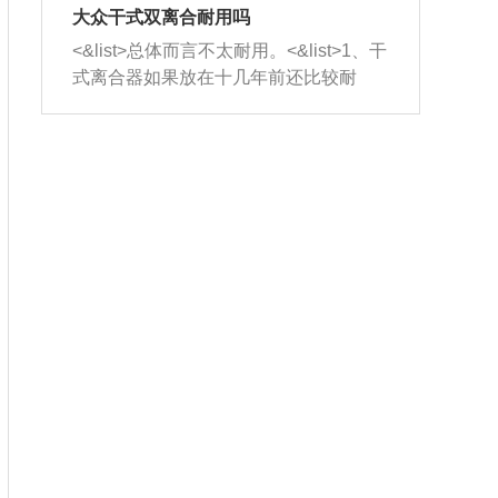
室，最后形成废气排出，就可以让三元
无法制作，需要将车辆送到修理厂或4s
造成烧机油。<&list>3、机油粘度。使用
大众干式双离合耐用吗
催化器得到清洗，排气管堵塞的情况就
店；<&list>2.车辆半轴套管防尘罩破
机油粘度过小的话，同样会有烧机油现
<&list>总体而言不太耐用。<&list>1、干
能够得到解决。
裂，破裂后会出现漏油现象，使半轴磨
象，机油粘度过小具有很好的流动性，
式离合器如果放在十几年前还比较耐
损严重，磨损的半轴容易损坏，产生异
容易窜入到气缸内，参与燃烧。<&list>
用，但是由于现在的汽车发动机动力输
响；<&list>3.稳定器的转向胶套和球头
4、机油量。机油量过多，机油压力过
出越来越高，使得干式离合器散热不足
老化，一般是使用时间过长造成的。解
大，会将部分机油压入气缸内，也会出
的缺陷也逐渐暴露出来。<&list>2、由于
决方法是更换新的质量好的转向橡胶套
现烧机油。<&list>5、机油滤清器堵塞：
干式双离合的工作环境暴露在空气中，
和球头。
会导致进气不畅，使进气压力下降，形
而离合器的散热也是通离合器罩上面的
成负压，使机油在负压的情况下吸入燃
几个小孔来进行散热。但是在行驶过程
烧室引起烧机油。<&list>6、正时齿轮或
中变速箱需要换挡，就不得不使得离合
链条磨损：正时齿轮或链条的磨损会引
器频繁工作。<&list>3、长时间的低速行
起气阀和曲轴的正时不同步。由于轮齿
驶以及过于频繁的启停，导致离合器的
或链条磨损产生的过量侧隙，使得发动
温度不断升高，而低速行驶时空气流动
机的调节无法实现：前一圈的正时和下
效率不高，无法将离合器中的热量有效
一圈可能就不一样。当气阀和活塞的运
的带走，导致离合器内部的温度不断升
动不同步时，会造成过大的机油消耗。
高，加速离合器的磨损。
解决方法：更换正时齿轮或链条。<&list
>7、内垫圈、进风口破裂：新的发动机
设计中，经常采用各种由金属和其他材