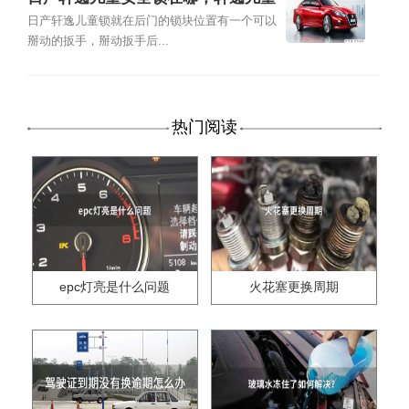
锁门怎么锁
日产轩逸儿童锁就在后门的锁块位置有一个可以
掰动的扳手，掰动扳手后...
热门阅读
epc灯亮是什么问题
火花塞更换周期