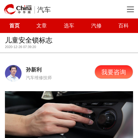
汽车
首页
文章
选车
汽修
百科
儿童安全锁标志
2020-12-26 07:39:20
孙新利
我要咨询
汽车维修技师