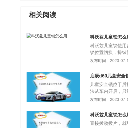
相关阅读
科沃兹儿童锁怎么
科沃兹儿童锁使用
锁位置切换，操纵
锁，安全程度更高
发布时间：2023-07-17
时针是关闭儿童锁
引起对儿童的伤害
启辰d60儿童安全
打不开的，但在外
儿童安全锁位于后
开启车辆，这一回
法从车内开启，只
果不堪设想，当前
保证乘车儿童的安
发布时间：2023-07-17
车门的打开方式只
儿童安全锁，开关
科沃兹儿童锁怎么
锁操纵简单，旋钮
直接拨动拨片，就
设置行驶自动上锁