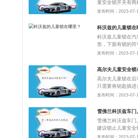
童安全锁开关有两
是它们可以通过车
锁通过拨动拨片，
发布时间：2023-07-17
可以放心驾驶。
要使用钥匙(或钥
作，操作相对麻烦
科沃兹的儿童锁在
须记得上好儿童安
科沃兹儿童锁在汽
防后排儿童无意中
形，下面有锁的符
前后方车辆发生本
开。以下是儿童锁
发布时间：2023-07-17
的后门锁上，打开
标的那端，再关上
高尔夫儿童安全锁
童安全锁用于车辆
高尔夫儿童锁在后
装置起作用时即使
只需要将钥匙插进
门只能在中控门锁
高尔夫是一汽大众
发布时间：2023-07-17
较经典的一款车型
费者对用车的需求
雪佛兰科沃兹车门
的是1.6L、1.2
雪佛兰科沃兹车门
是5速手动变速箱
建议锁止儿童安全
的是年轻消费群体
后，可防止儿童在
发布时间：2023-07-17
非常符合现代年轻