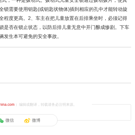
钮式，一种是拨动式。拨动式儿童安全锁通过拨动拨片，使其
全锁需要使用钥匙(或钥匙状物体)插到相应的孔中才能转动旋
全程度更高。2、车主在把儿童放置在后排乘坐时，必须记得
锁是否在锁止状态，以防后排儿童无意中开门酿成惨剧。下车
辆发生本可避免的安全事故。
china.com
）编辑或翻译，转载请务必注明来源。
微信
微博