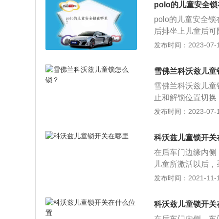
polo的儿童安全
polo的儿童安
后排坐上儿童后可
注意事项：1、儿
发布时间：2023-07-17
况下，人员被困车
冷的温度，这对车
雪佛兰科沃兹儿童
的温度可能很高或
雪佛兰科沃兹儿童
响更为严重。
止和解锁位置切换
的孔中才能转动旋
发布时间：2023-07-17
紧凑型三厢轿车，该
为2600毫米。
科沃兹儿童锁开关
计语言，车身比例
在后车门边缘内侧
列运用曜黑车窗饰
儿童所激活以后，
16吋曜黑铝合金
开。儿童锁的作用
发布时间：2021-11-10
车门，造成交通事
锁的形式都是比较
科沃兹儿童锁开关
杂，只要找出这个
在后车门内侧，车