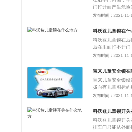
方形空洞的方式呈
门打开而产生危险
拨杆式就更为方便
面打开。儿童锁的
发布时间：2021-11-10
辆的儿童锁设定是
拨片来实现锁位打
麻烦，一定要把儿
匙插入钥匙孔中转
面的大人在车内打
科沃兹儿童锁在什
上看，会更加安全
排乘客伸手从外面
科沃兹儿童锁在后
由于好奇心，或是
后在里面打不开门
有儿童的时候，要
配置，对于有孩子
发布时间：2021-11-10
样儿童即使在车内
命安全的重要保障
将车门打开，会造
宝来儿童安全锁在
童锁开启以后，后
宝来儿童安全锁设
意中打开车门而造
拨向有儿童图标的
还要给儿童配备安
在行车过程中把门
发布时间：2021-11-10
启状态，防止儿童
从车内打开后车门
控那里有儿童锁，
开时，车门只能从
开关，也是需要手
科沃兹儿童锁开关
相应的后车门。2
科沃兹儿童锁开关
置。常见的儿童锁
排车门只能从外面
要钥匙或者相应工