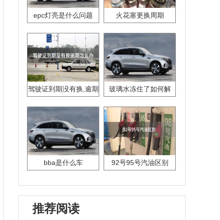
epc灯亮是什么问题
火花塞更换周期
驾驶证到期没有换,逾期
玻璃水冻住了如何解
怎么办??
决？
bba是什么车
92号95号汽油区别
推荐阅读