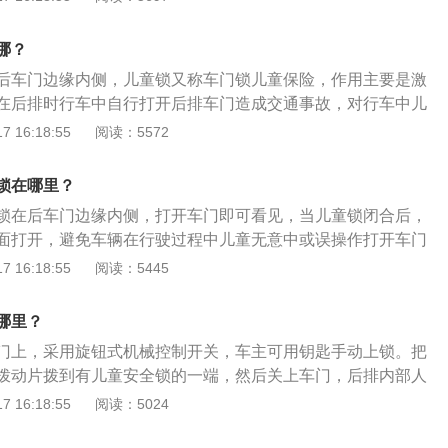
2020款雪佛兰科沃兹为例，其属于紧凑型车，车身尺寸是：长
30mm、高1471mm，轴距为2600mm，油箱容积为36l，行李箱
哪？
后车门边缘内侧，儿童锁又称车门锁儿童保险，作用主要是激
在后排时行车中自行打开后排车门造成交通事故，对行车中儿
防止意外发生的作用。以2020款科沃兹为例，其车身尺寸是长
 16:18:55
阅读：5572
30mm、高1471mm，轴距为2600mm，油箱容积为36l，行李箱
款车搭载了1.0t涡轮增压发动机，最大功率是92kw，最大扭矩是1
锁在哪里？
的是6挡手自一体变速箱。
锁在后车门边缘内侧，打开车门即可看见，当儿童锁闭合后，
面打开，避免车辆在行驶过程中儿童无意中或误操作打开车门
见的儿童安全锁开关有两种形式，一种是旋钮式，一种是拨动
 16:18:55
阅读：5445
位为全新紧凑型三厢轿车，该车长宽高分别是4474mm、17
mm，轴距是2600mm，配备有电子车身稳定控制、胎压监测系统、
哪里？
屏、MyLink智能互联系统、剧院级音响系统以及PM2.5空气
门上，采用旋钮式机械控制开关，车主可用钥匙手动上锁。把
拨动片拨到有儿童安全锁的一端，然后关上车门，后排内部人
可以打开（拨动儿童安全锁是否可以锁死），检查合格后可以
 16:18:55
阅读：5024
一款上海大众生产的汽车，其是一款紧凑型suv。在车身尺寸
别为4506mm、1809mm、1685mm，轴距为2684mm。