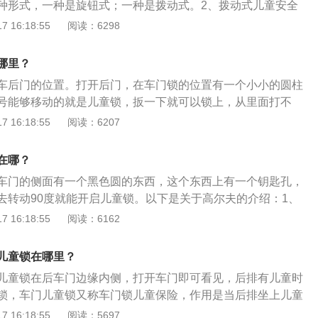
种形式，一种是旋钮式；一种是拨动式。2、拨动式儿童安全
内的开关解锁，并不能保证万无一失，所以锁上儿童安全锁才
使其在锁止和解锁位置切换，操纵简单；旋钮式儿童安全锁需
 16:18:55
阅读：6298
匙状物体)插到相应的孔中才能转动旋钮开关进行锁止及解锁操
，但安全程度更高。3、车主在把儿童放置在后排乘坐时，必
哪里？
全锁，行车途中还得时刻检查车内中控锁是否在锁止状态，以
车后门的位置。打开后门，在车门锁的位置有一个小小的圆柱
开门酿成惨剧。下车时为孩子打开车门，避免孩子在下车时与
号能够移动的就是儿童锁，扳一下就可以锁上，从里面打不
可避免的安全事故。
的相关介绍：1.汽车儿童锁又称车门锁儿童保险，设置在汽车
 16:18:55
阅读：6207
后车门在门锁的下方有一小拔杆（保险机构），拨向有儿童图
车门，此时车门在车内就无法打开，而只能在车外打开。2.儿
在哪？
后车门，防止车辆行驶中从车内打开车门而产生的危险。在此
车门的侧面有一个黑色圆的东西，这个东西上有一个钥匙孔，
打开电控中控门锁，该装置仍处于锁止状态。如果想要打开后
去转动90度就能开启儿童锁。以下是关于高尔夫的介绍：1、
开启的状态下，用车门外侧的开关拉开车门。
汽车旗下推出的一款紧凑型轿车，这款车也是大众汽车家族比
 16:18:55
阅读：6162
，同时也是大众家族销量最高的车型之一。2、为满足不同消
，这款车还推出多种动力组合供消费者选择，这款车分别搭载
儿童锁在哪里？
T、1.4T和2.0T四款发动机，在传动系统方面，与发动机相匹配的
儿童锁在后车门边缘内侧，打开车门即可看见，后排有儿童时
、6速手自一体变速箱和7速双离合变速箱。3、这款车主要面向
锁，车门儿童锁又称车门锁儿童保险，作用是当后排坐上儿童
，整体的设计比较年轻，外观的设计同时也趋向年轻化发展，
行车过程中把门打开，从而避免危险，这样只能等停车后由大
 16:18:55
阅读：5697
消费者对汽车的审美观点。