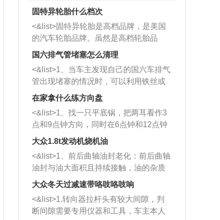
固特异轮胎什么档次
<&list>固特异轮胎是高档品牌，是美国
的汽车轮胎品牌。虽然是高档轮胎品
牌，但是中高低端的轮胎都有生产，这
国六排气管堵塞怎么清理
也是为了更好的开拓市场。
<&list>1、当车主发现自己的国六车排气
管出现堵塞的情况时，可以利用铁丝或
者是细棍，直接将杂物给取出来，如果
在家拿什么练方向盘
堵塞情况比较严重，也可以采取应急措
<&list>1、找一只平底锅，把两耳看作3
施。 <&list>2、直接利用木棍将所有的
点和9点钟方向，同时在6点钟和12点钟
杂物推到排气管里面的位置处，然后将
方向做一个标记。 <&list>2、双手握住
三元催化器拆解开，就可以将堵塞的东
大众1.8t发动机烧机油
平底锅两耳，然后往左打半圈、一圈、
西取出来。但如果是因为积碳过多引起
<&list>1、前后曲轴油封老化：前后曲轴
一圈半的练习，往右同样也要打相同的
的堵塞，就需要将三元催化器泡在草酸
油封与油大面积且持续接触，油的杂质
圈数。 <&list>3、最后强调要反复练
中进行清洗。 <&list>3、也可以利用清
和发动机内持续温度变化使其密封效果
习，这样就可以形成肌肉记忆，在真实
大众冬天过减速带咯吱咯吱响
洗剂对堵塞的情况得到解决，将清洗剂
逐渐减弱，导致渗油或漏油。<&list>2、
驾驶车辆时，不需要记忆也能打好方
放在燃油箱中，与燃油混合后，车辆启
<&list>1.转向器拉杆头有较大间隙，判
活塞间隙过大：积碳会使活塞环与缸体
向。
动时，就可以和汽油一起进入到燃烧
断间隙需要专用仪器和工具，车主本人
的间隙扩大，导致机油流入燃烧室中，