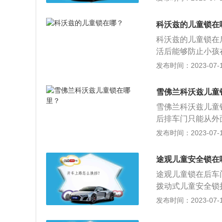
人在车外开门。以
4474mm、宽17
科沃兹的儿童锁在
容积为469l。
科沃兹的儿童锁在
活后能够防止小孩
童坐后排起到一个
发布时间：2023-07-17
4474mm、宽17
容积为469l。这
雪佛兰科沃兹儿童
80nm，与其匹配
雪佛兰科沃兹儿童
后排车门只能从外
而造成的危险。常
发布时间：2023-07-17
式。雪佛兰科沃兹定
30mm、1471
途观儿童安全锁在
7英寸触摸高清显示
途观儿童锁在后车
过滤系统等装备。
拨动式儿童安全锁
员检查后排门是否
发布时间：2023-07-17
放心开车。途观是
方面，途观的长宽高分