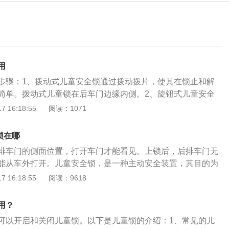
用
步骤：1、拨动式儿童安全锁通过拨动拨片，使其在锁止和解
简单。拨动式儿童锁在后车门边缘内侧。2、旋钮式儿童安全
。旋钮式儿童锁在后车门边缘内侧，逆时针是锁止儿童锁，顺
 16:18:55
阅读：1071
。汽车儿童安全锁，是出于避免儿童在车辆上意外的开启车门
而设置的一项功能。当儿童锁功能开启时，车辆后门在里面是
锁在哪
面却能开启，当儿童锁功能关闭时，在里面和外面都是可以能
排车门的侧面位置，打开车门才能看见。上锁后，后排车门无
功能在车辆高速驾驶时尤为必要，假如儿童意外开启车门，后
能从车外打开。儿童安全锁，是一种主动安全装置，其目的为
的汽车车大多数基本都有这一功能。
全。如果儿童安全锁为锁止情况，中控锁电动解锁也会失效，
 16:18:55
阅读：9618
能是外部打开，车内门拉手暂时也会失去作用。现在汽车上的
有两种形式：旋钮式和拨动式。两者相比较，拨动式儿童安全
用？
式儿童安全锁操作相对麻烦但安全程度更高。对于中控锁或者
可以开启和关闭儿童锁。以下是儿童锁的介绍：1、常见的儿
来说，在一定程度确实提高了后排的孩童安全，但是要注意的