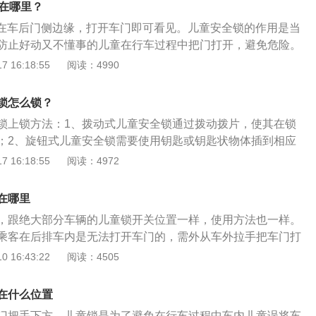
锁在哪里？
全锁在车后门侧边缘，打开车门即可看见。儿童安全锁的作用是当
防止好动又不懂事的儿童在行车过程中把门打开，避免危险。
童锁开启时请勿把儿童或需要帮助的人单独留置车内，紧急情
 16:18:55
阅读：4990
内无法离开；2、根据天气状况不同，车内可能达到极热、极
内人员或动物来说可能致命；3、随季节变化，闭锁的轿车内
锁怎么锁？
很低，车内人员极易受伤和患病，甚至死亡，尤其对儿童的影
锁上锁方法：1、拨动式儿童安全锁通过拨动拨片，使其在锁
；2、旋钮式儿童安全锁需要使用钥匙或钥匙状物体插到相应
钮开关进行锁止及解锁操作。雪佛兰科沃兹的车型定位为一款
 16:18:55
阅读：4972
车的长宽高分别为4474毫米、1730毫米、1471毫米、轴距
科沃兹尚红系列以生命力美学为核心设计理念，运用雪佛兰家族设
在哪里
修长，家族式前脸采用曜黑双格栅。车身侧面，科沃兹尚红系
，跟绝大部分车辆的儿童锁开关位置一样，使用方法也一样。
件，配合专属的熏黑外后视镜与炫红饰条，以及有炫红标识的
乘客在后排车内是无法打开车门的，需外从车外拉手把车门打
运动轮毂。
主要是激活后，能够防止小孩在后排时，行车中自行打开后排
 16:43:22
阅读：4505
故，对行车中儿童坐后排起到一个防止意外发生的作用。儿童
简单的，一般为旋钮式或拨杆式。这两种形式的操作也不复
在什么位置
开关的位置，一般车主不看说明书也会操作。旋钮式大多以长
门把手下方。儿童锁是为了避免在行车过程中车内儿童误将车