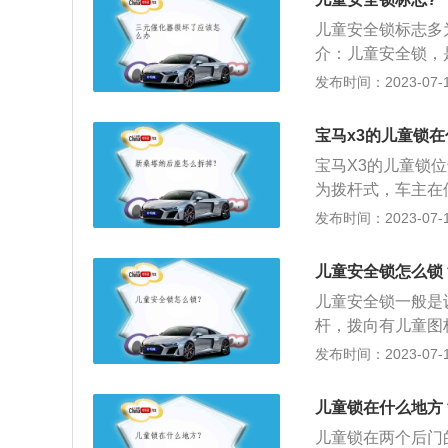
种是拨动式。拨动
儿童安全锁标志多
纵简单。旋钮式儿
介：儿童安全锁，
锁止及解锁操作，
童安全锁为锁止情
发布时间：2023-07-17
开，车内门拉手暂
开关有两种形式：
宝马x3的儿童锁
旋钮式儿童安全锁
宝马X3的儿童锁
上锁来说，在一定
为拨杆式，车主在
过车内的开关解锁
从外部打开，无法
发布时间：2023-07-17
驶。
气等其他原因将车
当车辆开始行驶时
儿童安全锁怎么锁
驶的过程中打开车
儿童安全锁一般是
题被动打开。当主
杆，拨向有儿童图
部打开要么直接从
在车外打开。以下
发布时间：2023-07-17
稳，即可打开车辆
动的儿童在行车过
须记得上儿童安全
儿童锁在什么地方
常见的儿童安全锁
儿童锁在两个后门