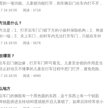
置的一项功能。儿童锁功能打开，则车辆后门在车内打不开，
，在车内部和外面都可打开车辆后门。儿童锁的类型包括：
 16:18:55
阅读：5718
安全锁需要使用钥匙插到相应的孔中才能转动旋钮开关进行上
、拨动式：上下拨打开关即可完成开启和关闭的切换，使用起
方法是什么？
方法是：1、打开后车门门锁下方的小拔杆保险机构；2、将拔
的一端；3、关上车门，此时车内无法打开车门，只能在车外
全锁的作用是：当后排座位上有儿童时，可防止儿童在行车过
 16:18:55
阅读：5676
从而避免危险。汽车儿童安全锁在后车门门锁下方，可分为旋
旋钮式儿童锁需要使用钥匙插到相应的孔中才能转动旋钮开关
锁在哪里？
作，比拨动式儿童锁要复杂。
全锁在车后门侧边缘，打开车门即可看见。儿童安全锁的作用是当
防止好动又不懂事的儿童在行车过程中把门打开，避免危险。
童锁开启时请勿把儿童或需要帮助的人单独留置车内，紧急情
 16:18:55
阅读：4990
内无法离开；2、根据天气状况不同，车内可能达到极热、极
内人员或动物来说可能致命；3、随季节变化，闭锁的轿车内
么地方
很低，车内人员极易受伤和患病，甚至死亡，尤其对儿童的影
后车门的侧面有一个黑色圆的东西，这个东西上有一个钥匙
将钥匙插进去转动90度就能开启儿童锁了。如果后排经常坐小
儿童安全锁打开，打开后从车内是无法打开车门的，车门只有