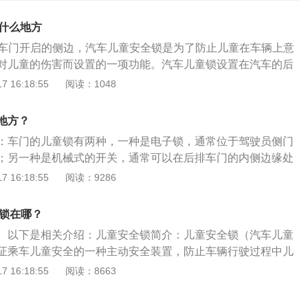
在什么地方
排车门开启的侧边，汽车儿童安全锁是为了防止儿童在车辆上意
对儿童的伤害而设置的一项功能。汽车儿童锁设置在汽车的后
门在门锁的下方有一小拔杆，上锁后只能在车外打开。汽车儿
 16:18:55
阅读：1048
坐上儿童后，可防止好动又不懂事的儿童在行车过程中把门打
，这样只能等停车后由大人在车外开门。汽车儿童锁常见形式
地方？
是旋钮式，一种是拨动式。拨动式儿童锁使用简单，拨动按钮
：车门的儿童锁有两种，一种是电子锁，通常位于驾驶员侧门
童安全锁需要使用钥匙插到相应的孔中才能转动旋钮开关进行
；另一种是机械式的开关，通常可以在后排车门的内侧边缘处
对比起来，拨动式儿童安全锁使用起来更加方便。宝马X3还有
的作用是当后排坐上儿童后，可防止好动又不懂事的儿童在行
 16:18:55
阅读：9286
能，即当车辆开始行驶时，车门会自动进行锁定为无法打开的
，发生危险，开启儿童锁只能等停车后由大人在车外开门。如
客在行驶的过程中打开车门第二保防止车门锁止机构出现故
办法从里面打开，是因为后排乘客在上下车的时候触动儿童锁
风压的问题被动打开。当主动儿童锁开启时，车主如要打开车
全锁在哪？
这种情况只需要把儿童锁复位即可。
锁，从内部打开要么直接从外部打开。如果被动儿童锁开启，
。以下是相关介绍：儿童安全锁简介：儿童安全锁（汽车儿童
车辆停稳，即可打开车辆的锁止机构。
证乘车儿童安全的一种主动安全装置，防止车辆行驶过程中儿
产生的危险。在儿童安全锁锁止情况下，即使通过中控锁电动
 16:18:55
阅读：8663
置仍处在锁止状态，车门只能从外部打开，车内门拉手暂时失
形式：常见的儿童安全锁开关有两种形式，一种是旋钮式，一