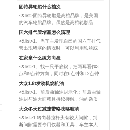
固特异轮胎什么档次
<&list>固特异轮胎是高档品牌，是美国
的汽车轮胎品牌。虽然是高档轮胎品
牌，但是中高低端的轮胎都有生产，这
国六排气管堵塞怎么清理
也是为了更好的开拓市场。
<&list>1、当车主发现自己的国六车排气
管出现堵塞的情况时，可以利用铁丝或
者是细棍，直接将杂物给取出来，如果
在家拿什么练方向盘
堵塞情况比较严重，也可以采取应急措
<&list>1、找一只平底锅，把两耳看作3
施。 <&list>2、直接利用木棍将所有的
点和9点钟方向，同时在6点钟和12点钟
杂物推到排气管里面的位置处，然后将
方向做一个标记。 <&list>2、双手握住
三元催化器拆解开，就可以将堵塞的东
大众1.8t发动机烧机油
平底锅两耳，然后往左打半圈、一圈、
西取出来。但如果是因为积碳过多引起
<&list>1、前后曲轴油封老化：前后曲轴
一圈半的练习，往右同样也要打相同的
的堵塞，就需要将三元催化器泡在草酸
油封与油大面积且持续接触，油的杂质
圈数。 <&list>3、最后强调要反复练
中进行清洗。 <&list>3、也可以利用清
和发动机内持续温度变化使其密封效果
习，这样就可以形成肌肉记忆，在真实
大众冬天过减速带咯吱咯吱响
洗剂对堵塞的情况得到解决，将清洗剂
逐渐减弱，导致渗油或漏油。<&list>2、
驾驶车辆时，不需要记忆也能打好方
放在燃油箱中，与燃油混合后，车辆启
<&list>1.转向器拉杆头有较大间隙，判
活塞间隙过大：积碳会使活塞环与缸体
向。
动时，就可以和汽油一起进入到燃烧
断间隙需要专用仪器和工具，车主本人
的间隙扩大，导致机油流入燃烧室中，