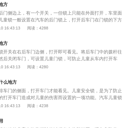
险，这样只能等停车后由大人在车外开门。汽车儿童锁常见形
起来更加方便。
地方
种是旋钮式，一种是拨动式。拨动式儿童锁使用简单，而旋钮
后门侧边上，有一个开关，一但锁上只能在外面打开，车里面
使用钥匙(或钥匙状物体)插到相应的孔中才能转动旋钮开关进
儿童锁一般设置在汽车的后门锁上，打开后车门在门锁的下方
。对比起来，拨动式儿童安全锁使用起来更加方便。
有儿童图标的那端，再关上车门，车门在车内就无法打开，而
 16:43:13
阅读：4288
汽车儿童锁其作用是当后排坐上儿童后，可防止好动又不懂事
中把门打开，从而避免危险，这样只能等停车后由大人在车外
地方
有三类：分别为按键式、拨杆式和旋钮式，各自的上锁方式也
锁开关在右后车门边侧，打开即可看见。将后车门中的拨杆往
：上锁的按键位于中控区域或驾驶室门控，只要按下即可上
然后关闭车门，可设置儿童门锁，可防止儿童从车内打开车
式：上锁的锁芯都在后排车门侧方，分别通过拨动拨杆和旋转
打开后车门时，检查儿童门锁是否处于锁止位置。如果是，用
 16:43:13
阅读：4280
车门。若要从车内打开车门，降下后窗玻璃，将手伸出窗外拉
（确保驾驶员侧的锁止凸舌置于解锁位置）。若要取消此功
什么地方
锁位置。闭锁轿车时，切勿让儿童或需要帮助人员单独留在车
排车门的侧面，打开车门才能看见。儿童安全锁，是为了防止
将自己困在车内。在紧急情况下，这些人员可能无法自行撤离
的打开车门造成对儿童的伤害而设置的一项功能。汽车儿童锁
车内的人员可能承受车内酷热或严寒的侵袭。随季节变化，闭
在车子的后门锁上的。打开后车门在门锁的下方有一个小拔杆
 16:43:13
阅读：4238
可能很高或很低，车内人员极易受伤和患病，甚至死亡，尤其
向有儿童图标的那端，再关上车门，这个时候车门在车内就不
严重。
车外打开。儿童锁装置起作用时，就算打开电控中控门锁，它
用
。如果想要打开后门只能在中控门锁开启的状态下，用车门外