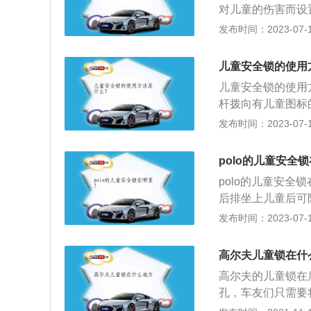
对儿童的伤害而设
儿童锁功能关闭时
发布时间：2023-07-17
1、旋钮式：儿童
锁及解锁操作；2
儿童安全锁的使用
来更加方便。
儿童安全锁的使用
杆拨向有儿童图标
打开。汽车儿童安
发布时间：2023-07-17
程中将车门打开，
钮式以及拨动式，
polo的儿童安全
进行上锁及解锁操
polo的儿童安
后排坐上儿童后可
注意事项：1、儿
发布时间：2023-07-17
况下，人员被困车
冷的温度，这对车
高尔夫儿童锁在什
的温度可能很高或
高尔夫的儿童锁在
响更为严重。
孔，车友们只需要
孩，建议车友们将