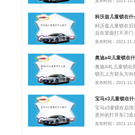
发布时间：2021-11-10
从外面才可以打开
童安全锁只需要拨
科沃兹儿童锁在什
后排经常坐儿童，
科沃兹儿童锁在后
还是不明白怎么开
后在里面打不开门
儿童安全锁的详细
配置，对于有孩子
发布时间：2021-11-10
有行车自动落锁功
命安全的重要保障
这样可以防止车内
将车门打开，会造
能刷出来，车友们
奥迪a4l儿童锁在
童锁开启以后，后
奥迪A4L儿童锁
意中打开车门而造
锁孔上方箭头方向
还要给儿童配备安
能。儿童锁功能开
发布时间：2021-11-10
启状态，防止儿童
门。只能从车外门
控那里有儿童锁，
汽车的后门锁上，
开关，也是需要手
宝马x3儿童锁在
端，再关上车门，
宝马x3童锁在后
后排坐上儿童后，
意外的打开车门造
危险，这样只能等
后门锁上，打开后
发布时间：2021-11-10
式，一种是旋钮式
儿童锁作用是当后
状物体)插到相应