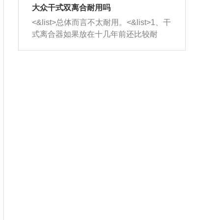
室，最后形成废气排出，就可以让三元
无法制作，需要将车辆送到修理厂或4s
造成烧机油。<&list>3、机油粘度。使用
大众干式双离合耐用吗
催化器得到清洗，排气管堵塞的情况就
店；<&list>2.车辆半轴套管防尘罩破
机油粘度过小的话，同样会有烧机油现
<&list>总体而言不太耐用。<&list>1、干
能够得到解决。
裂，破裂后会出现漏油现象，使半轴磨
象，机油粘度过小具有很好的流动性，
式离合器如果放在十几年前还比较耐
损严重，磨损的半轴容易损坏，产生异
容易窜入到气缸内，参与燃烧。<&list>
用，但是由于现在的汽车发动机动力输
响；<&list>3.稳定器的转向胶套和球头
4、机油量。机油量过多，机油压力过
出越来越高，使得干式离合器散热不足
老化，一般是使用时间过长造成的。解
大，会将部分机油压入气缸内，也会出
的缺陷也逐渐暴露出来。<&list>2、由于
决方法是更换新的质量好的转向橡胶套
现烧机油。<&list>5、机油滤清器堵塞：
干式双离合的工作环境暴露在空气中，
和球头。
会导致进气不畅，使进气压力下降，形
而离合器的散热也是通离合器罩上面的
成负压，使机油在负压的情况下吸入燃
几个小孔来进行散热。但是在行驶过程
烧室引起烧机油。<&list>6、正时齿轮或
中变速箱需要换挡，就不得不使得离合
链条磨损：正时齿轮或链条的磨损会引
器频繁工作。<&list>3、长时间的低速行
起气阀和曲轴的正时不同步。由于轮齿
驶以及过于频繁的启停，导致离合器的
或链条磨损产生的过量侧隙，使得发动
温度不断升高，而低速行驶时空气流动
机的调节无法实现：前一圈的正时和下
效率不高，无法将离合器中的热量有效
一圈可能就不一样。当气阀和活塞的运
的带走，导致离合器内部的温度不断升
动不同步时，会造成过大的机油消耗。
高，加速离合器的磨损。
解决方法：更换正时齿轮或链条。<&list
>7、内垫圈、进风口破裂：新的发动机
设计中，经常采用各种由金属和其他材