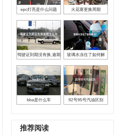
epc灯亮是什么问题
火花塞更换周期
驾驶证到期没有换,逾期
玻璃水冻住了如何解
怎么办??
决？
bba是什么车
92号95号汽油区别
推荐阅读