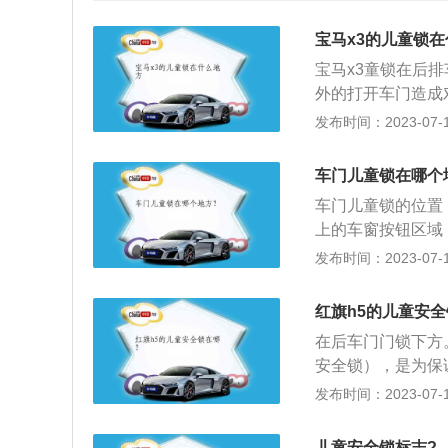
宝马x3的儿童锁
宝马x3童锁在后
外的打开车门造成
门锁上，打开后车
发布时间：2023-07-17
童锁作用是当后排
开，从而避免危险
车门儿童锁在哪个
有两种形式，一种
车门儿童锁的位置
即可。而旋钮式儿
上的车窗按钮区域
上锁及解锁操作。
找到。车门儿童锁
发布时间：2023-07-17
一种被动儿童锁功
车过程中把门打开
状态，防止后排乘
果汽车的后门没有
障，导致车门因为
红旗h5的儿童安
的保险机构，出现
门，要么关闭儿童
在后车门门锁下方
那么车主只需要将
安全锁），是为保
童从车内误开门而
发布时间：2023-07-17
解锁，儿童安全装
去开门作用。常见
儿童安全锁标志?