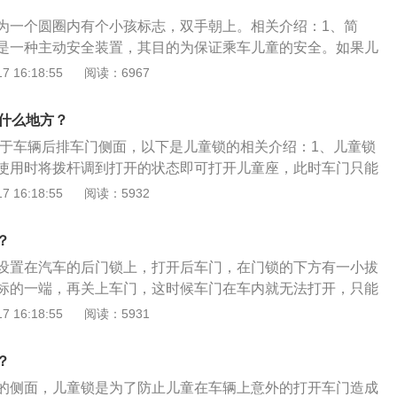
式儿童安全锁通过拨动拨片，使其在锁止和解锁位置切换，操
为一个圆圈内有个小孩标志，双手朝上。相关介绍：1、简
童安全锁需要使用钥匙插到相应的孔中才能转动旋钮开关进行
是一种主动安全装置，其目的为保证乘车儿童的安全。如果儿
操作相对麻烦，但安全程度更高。
况，中控锁电动解锁也会失效，车门的打开方式只能是外部打
 16:18:55
阅读：6967
时也会失去作用。2、开关形式：现在汽车上的儿童安全锁，
旋钮式和拨动式。两者相比较，拨动式儿童安全锁操纵简单，
在什么地方？
操作相对麻烦但安全程度更高。对于中控锁或者设置行驶自动
位于车辆后排车门侧面，以下是儿童锁的相关介绍：1、儿童锁
程度确实提高了后排的孩童安全，但是要注意的是它们可以通
使用时将拨杆调到打开的状态即可打开儿童座，此时车门只能
，并不能保证万无一失，所以锁上儿童安全锁才可以放心驾
从内部打开，这样即便儿童乘坐在后排座椅上，也不会因为淘
 16:18:55
阅读：5932
门打开而造成危险。2、宝马X3还有一种被动儿童锁功能，即
，车门会自动进行锁定为无法打开的状态，防止后排乘客在行
？
门第二保防止车门锁止机构出现故障，导致车门因为风压的问
设置在汽车的后门锁上，打开后车门，在门锁的下方有一小拔
动儿童锁开启时，车主如要打开车门，要么关闭儿童锁，从内
标的一端，再关上车门，这时候车门在车内就无法打开，只能
外部打开。如果被动儿童锁开启，那么车主只需要将车辆停
是儿童安全锁的更多介绍：1、当后排坐上儿童后，可防止好
 16:18:55
阅读：5931
的锁止机构。
程中把门打开，从而避免危险。把儿童放置在后排乘坐时，必
锁，行车途中还要时刻检查车内中控锁是否在锁止状态。2、
？
开关有两种形式，一种是旋钮式，一种是拨动式。
的侧面，儿童锁是为了防止儿童在车辆上意外的打开车门造成