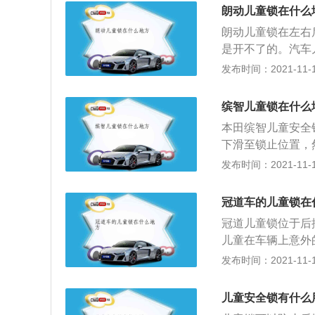
打开，从而避免危
式儿童安全锁使用
朗动儿童锁在什么
式有两种形式，一
朗动儿童锁在左右
式儿童安全锁需要
是开不了的。汽车
行上锁及解锁操作
有一小拔杆，拨向
发布时间：2021-11-10
只能在车外打开。
的儿童在行车过程
缤智儿童锁在什么
开门。儿童锁主要
本田缤智儿童安全
有所不同。按键式
下滑至锁止位置，
锁。拨杆式和旋钮
门。当无法从车内
发布时间：2021-11-10
锁芯的方式上锁。
车门外把手打开后
动车门外把手即可
冠道车的儿童锁在
能，将拨杆推至解
冠道儿童锁位于后
内，否则他们可能
儿童在车辆上意外
轿车或自救。困在
的工作原理是安装
发布时间：2021-11-10
锁的轿车内的温度
（保险机构），拨
对儿童的影响更为
能打开了，只能在
儿童安全锁有什么
还是处于锁止状态