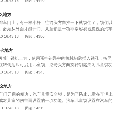
 16:43:18
阅读：4440
。几乎所有车的后面两个车门都有儿童安全锁。有些车开启儿
动一下拨杆，有些车与高尔夫一样需要使用钥匙。如果车子的
么地方
那在后排安装一个儿童安全座椅也是很有必要的。如果车友们
排车门上，有一根小杆，往箭头方向推一下就锁住了，锁住以
启儿童安全锁，可以看一下车辆使用手册，在使用手册上有对
，必须从外面才能开门。儿童锁是一项非常容易被忽视的汽车
说明。在平时开车时，有些车有行车自动落锁功能，有些车没
的车主来说，儿童锁是非常重要的一项配置。儿童锁是孩子生
 16:43:18
阅读：4380
能。建议没有行车自动落锁功能的车友们在行车时手动落锁，
，建议不要让孩子坐在前排，在行车过程中，儿童很有可能误
成员误操作将车门打开。有些车可以通过刷隐藏将行车落锁功
成一定的危险，有了儿童锁之后，就可以有效避免危险，当儿
可以去专业机构刷一下隐藏。
什么地方
排车门只能从外面打开，这样就避免汽车在行驶过程中儿童无
在两后门锁机上方，使用遥控钥匙中的机械钥匙插入锁孔，按照
成危险。如果要把儿童放在后排的话，不仅仅要开启儿童锁，
旋转钥匙即可启用儿童锁。逆箭头方向旋转钥匙关闭儿童锁功
全座椅，在行驶途中要时刻注意检查车内中控锁，是不是在开
启以后，就算中控门锁处于打开状态，也无法在车内打开车
 16:43:18
阅读：4345
无意间打开车门。儿童锁的解除方式有两种，一种是在汽车中
把手打开车门。汽车儿童锁又称车门锁儿童保险，一般设置在
需要手动进行开关操作，另一种是在汽车后排的车门侧有一个
打开后车门在门锁的下方有一小拔杆，拨向有儿童图标的那
动开关。
什么地方
此时车门在车内就无法打开，而只能在车外打开。其作用是当
排车门开启的侧边，汽车儿童安全锁，是为了防止儿童在车辆上
可防止好动又不懂事的儿童在行车过程中把门打开，从而避免
成对儿童的伤害而设置的一项功能。汽车儿童锁设置在汽车的
停车后由大人在车外开门。常见的儿童安全锁开关有两种形
车门在门锁的下方有一小拔杆，上锁后只能在车外打开。汽车
 16:43:18
阅读：4319
，一种是拨动式。由于旋钮式儿童安全锁需要使用钥匙(或钥匙
排坐上儿童后，可防止好动又不懂事的儿童在行车过程中把门
的孔中才能转动旋钮开关进行上锁及解锁操作。对比起来，拨动