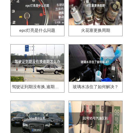
epc灯亮是什么问题
火花塞更换周期
驾驶证到期没有换,逾期怎么办??
玻璃水冻住了如何解决？