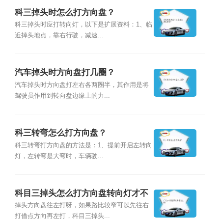
科三掉头时怎么打方向盘？
科三掉头时应打转向灯，以下是扩展资料：1、临
近掉头地点，靠右行驶，减速...
汽车掉头时方向盘打几圈？
汽车掉头时方向盘打左右各两圈半，其作用是将
驾驶员作用到转向盘边缘上的力...
科三转弯怎么打方向盘？
科三转弯打方向盘的方法是：1、提前开启左转向
灯，左转弯是大弯时，车辆驶...
科目三掉头怎么打方向盘转向灯才不
会关?
掉头方向盘往左打呀，如果路比较窄可以先往右
打借点方向再左打，科目三掉头...