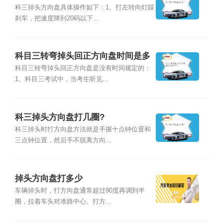
科三掉头方向盘具体操作如下：1、打左转向灯踩
刹车，把速度降到20码以下...
科目三转弯掉头回正方向盘时间是多
少?
科目三转弯掉头回正方向盘是没有时间规定的：
1、科目三考试中，当考生听见...
科三掉头方向盘打几圈?
科三掉头时打方向盘方法就是手握十点钟位置和
三点钟位置，然后手不脱离方向...
掉头方向盘打多少
车辆掉头时，打方向盘通常超过90度再调到半
圈，拉着车头对准路中心。打方...