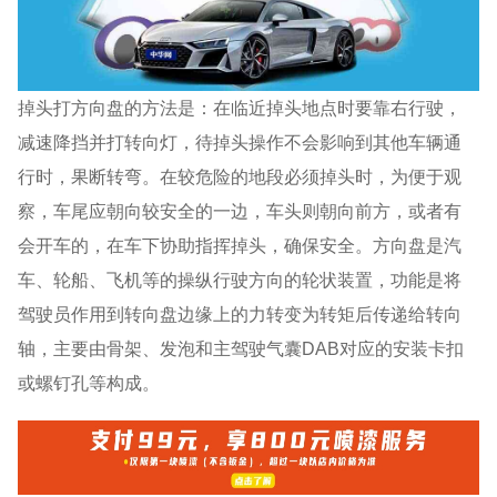
掉头打方向盘的方法是：在临近掉头地点时要靠右行驶，
减速降挡并打转向灯，待掉头操作不会影响到其他车辆通
行时，果断转弯。在较危险的地段必须掉头时，为便于观
察，车尾应朝向较安全的一边，车头则朝向前方，或者有
会开车的，在车下协助指挥掉头，确保安全。方向盘是汽
车、轮船、飞机等的操纵行驶方向的轮状装置，功能是将
驾驶员作用到转向盘边缘上的力转变为转矩后传递给转向
轴，主要由骨架、发泡和主驾驶气囊DAB对应的安装卡扣
或螺钉孔等构成。