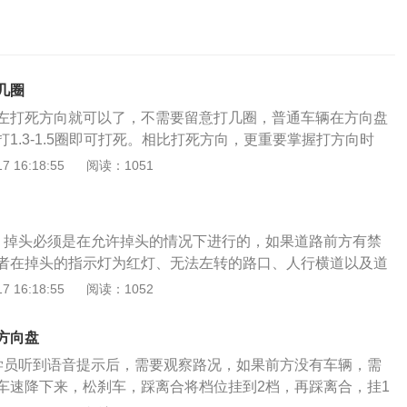
几圈
左打死方向就可以了，不需要留意打几圈，普通车辆在方向盘
1.3-1.5圈即可打死。相比打死方向，更重要掌握打方向时
挂科。掉头前应仔细观察路况，在不影响其他车辆或行人通
 16:18:55
阅读：1051
才能掉头。掉头遇到斑马线人行道，必须经过人行道后再掉
上掉头或停在人行道上。遇到红绿灯路口掉头，道路中心线靠
，可直接掉头；道路中心线靠近车辆一侧为实线，等红绿灯亮
。掉头必须是在允许掉头的情况下进行的，如果道路前方有禁
。考试车道最内侧为直行车道，车辆靠近中心线是虚线，在确
者在掉头的指示灯为红灯、无法左转的路口、人行横道以及道
他车辆通行情况下，可以随时掉头。
情况下，都是不允许转弯的。2、向右行驶。在掉头位置附近
 16:18:55
阅读：1052
提前减下来，并且打开转向灯。3、观察路况。如果掉头路口
意信号灯以及迎面来车的情况，在确定掉头操作不会影响其他
方向盘
向盘打满后转弯掉头。4、回正方向盘。等到掉头完成，车身
学员听到语音提示后，需要观察路况，如果前方没有车辆，需
打回，关闭转向灯。5、停车、倒车相结合。如果道路比较
车速降下来，松刹车，踩离合将档位挂到2档，再踩离合，挂1
不够，没办法一次完成掉头，可以采用停车和倒车相结合的方