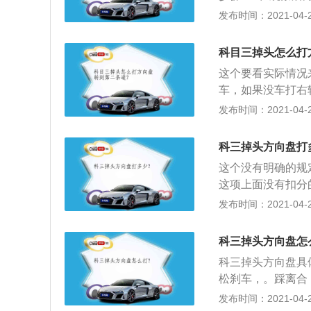
内车道；2、若左
发布时间：2021-04-27
距掉头处30米远
码），换一挡；4
科目三掉头怎么打
掉头点后，迅速将
这个要看实际情况
车，如果没车打右
试和安全文明驾驶
发布时间：2021-04-27
试中道路驾驶技能
驶技能考试内容不
科三掉头方向盘打
备、灯光模拟考试
这个没有明确的规
行通过路口、路口
这项上面没有扣分
公共汽车站、会车
考试有2次机会，
发布时间：2021-04-27
般包括：安全文明
考再次不合格的，
爆胎等紧急情况下
考证明有效期内，
科三掉头方向盘怎
会导致其他已考试
科三掉头方向盘具
松刹车，。踩离合
要停车重新挂一挡
发布时间：2021-04-27