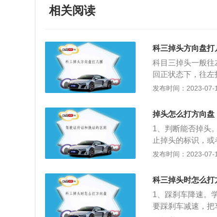
相关阅读
科三掉头方向盘打
科目三掉头一般往
回正状态下，往左打
机，避免压线直接
发布时间：2023-07-17
行、且安全情况下
头，不能在人行道
掉头怎么打方向盘
近车辆一侧为虚线
1、判断能否掉头
了越过停止线掉头
止掉头的标识，或
认安全且不影响其
路中心线是实线的
发布时间：2023-07-17
向右行驶，将车速
有信号灯，需要注
科三掉头时怎么打
通行车辆时，将方
1、踩刹车降速。
回正后，将方向盘
要踩刹车减速，把
窄，或者操作技术