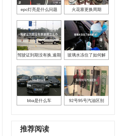
epc灯亮是什么问题
火花塞更换周期
驾驶证到期没有换,逾期
玻璃水冻住了如何解
怎么办??
决？
bba是什么车
92号95号汽油区别
推荐阅读