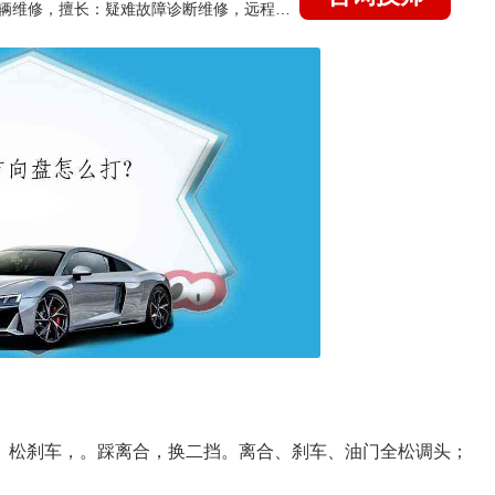
国家认证的汽车维修技师，15年德美日等各系车辆维修，擅长：疑难故障诊断维修，远程维修技术指导
下。松刹车，。踩离合，换二挡。离合、刹车、油门全松调头；