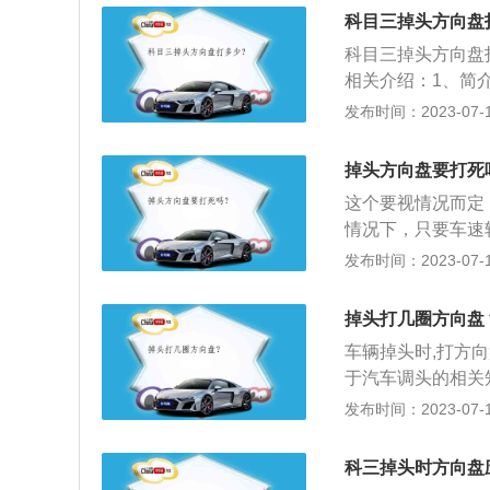
时，立即停车，迅
科目三掉头方向盘
科目三掉头方向盘
相关介绍：1、简
是机动车驾驶证考
发布时间：2023-07-17
驾驶常识考试科目
目三具体考试内容
掉头方向盘要打死
试、起步、直线行
这个要视情况而定
口左转弯、路口右
情况下，只要车速
车、超车、掉头、
正确的方向盘握法:
发布时间：2023-07-17
驶操作要求、恶劣
置。行驶中，除操
临危处置方法以及
或窗框上。2、方
掉头打几圈方向盘
正在尝试采用更便
车辆掉头时,打方
钢材钣金做骨架，
于汽车调头的相关
的另一侧，然后打
发布时间：2023-07-17
进或后退相结合的
近障碍物时踏下离
科三掉头时方向盘
反方向转足，将前