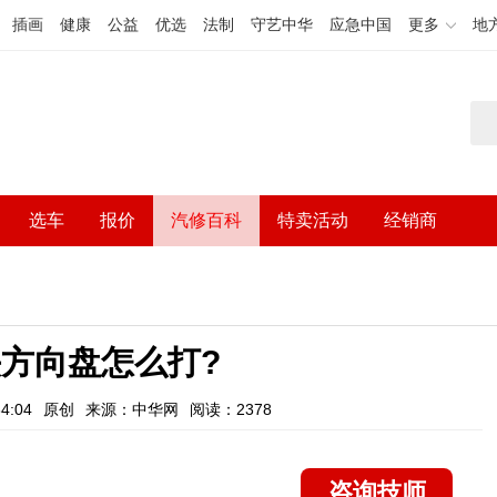
插画
健康
公益
优选
法制
守艺中华
应急中国
更多
地
选车
报价
汽修百科
特卖活动
经销商
方向盘怎么打?
4:04
原创
来源：中华网
阅读：2378
咨询技师