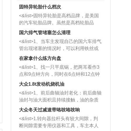
固特异轮胎什么档次
<&list>固特异轮胎是高档品牌，是美国
的汽车轮胎品牌。虽然是高档轮胎品
牌，但是中高低端的轮胎都有生产，这
国六排气管堵塞怎么清理
也是为了更好的开拓市场。
<&list>1、当车主发现自己的国六车排气
管出现堵塞的情况时，可以利用铁丝或
者是细棍，直接将杂物给取出来，如果
在家拿什么练方向盘
堵塞情况比较严重，也可以采取应急措
<&list>1、找一只平底锅，把两耳看作3
施。 <&list>2、直接利用木棍将所有的
点和9点钟方向，同时在6点钟和12点钟
杂物推到排气管里面的位置处，然后将
方向做一个标记。 <&list>2、双手握住
三元催化器拆解开，就可以将堵塞的东
大众1.8t发动机烧机油
平底锅两耳，然后往左打半圈、一圈、
西取出来。但如果是因为积碳过多引起
<&list>1、前后曲轴油封老化：前后曲轴
一圈半的练习，往右同样也要打相同的
的堵塞，就需要将三元催化器泡在草酸
油封与油大面积且持续接触，油的杂质
圈数。 <&list>3、最后强调要反复练
中进行清洗。 <&list>3、也可以利用清
和发动机内持续温度变化使其密封效果
习，这样就可以形成肌肉记忆，在真实
大众冬天过减速带咯吱咯吱响
洗剂对堵塞的情况得到解决，将清洗剂
逐渐减弱，导致渗油或漏油。<&list>2、
驾驶车辆时，不需要记忆也能打好方
放在燃油箱中，与燃油混合后，车辆启
<&list>1.转向器拉杆头有较大间隙，判
活塞间隙过大：积碳会使活塞环与缸体
向。
动时，就可以和汽油一起进入到燃烧
断间隙需要专用仪器和工具，车主本人
的间隙扩大，导致机油流入燃烧室中，