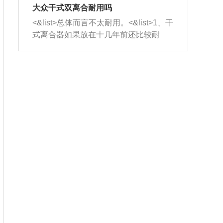
室，最后形成废气排出，就可以让三元
无法制作，需要将车辆送到修理厂或4s
造成烧机油。<&list>3、机油粘度。使用
大众干式双离合耐用吗
催化器得到清洗，排气管堵塞的情况就
店；<&list>2.车辆半轴套管防尘罩破
机油粘度过小的话，同样会有烧机油现
<&list>总体而言不太耐用。<&list>1、干
能够得到解决。
裂，破裂后会出现漏油现象，使半轴磨
象，机油粘度过小具有很好的流动性，
式离合器如果放在十几年前还比较耐
损严重，磨损的半轴容易损坏，产生异
容易窜入到气缸内，参与燃烧。<&list>
用，但是由于现在的汽车发动机动力输
响；<&list>3.稳定器的转向胶套和球头
4、机油量。机油量过多，机油压力过
出越来越高，使得干式离合器散热不足
老化，一般是使用时间过长造成的。解
大，会将部分机油压入气缸内，也会出
的缺陷也逐渐暴露出来。<&list>2、由于
决方法是更换新的质量好的转向橡胶套
现烧机油。<&list>5、机油滤清器堵塞：
干式双离合的工作环境暴露在空气中，
和球头。
会导致进气不畅，使进气压力下降，形
而离合器的散热也是通离合器罩上面的
成负压，使机油在负压的情况下吸入燃
几个小孔来进行散热。但是在行驶过程
烧室引起烧机油。<&list>6、正时齿轮或
中变速箱需要换挡，就不得不使得离合
链条磨损：正时齿轮或链条的磨损会引
器频繁工作。<&list>3、长时间的低速行
起气阀和曲轴的正时不同步。由于轮齿
驶以及过于频繁的启停，导致离合器的
或链条磨损产生的过量侧隙，使得发动
温度不断升高，而低速行驶时空气流动
机的调节无法实现：前一圈的正时和下
效率不高，无法将离合器中的热量有效
一圈可能就不一样。当气阀和活塞的运
的带走，导致离合器内部的温度不断升
动不同步时，会造成过大的机油消耗。
高，加速离合器的磨损。
解决方法：更换正时齿轮或链条。<&list
>7、内垫圈、进风口破裂：新的发动机
设计中，经常采用各种由金属和其他材