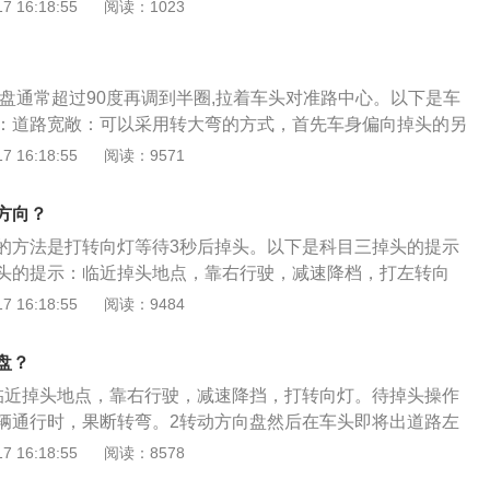
10码左右。2、开左转向灯。驾驶员观察左右后视镜，确认后
 16:18:55
阅读：1023
，发现前方有障碍物时，需要及时踩刹车将车辆停下，向右边
向灯。左转向灯开启3秒后，才可以掉头。3、把方向盘打死。
察周围行人、车辆的情况后挂倒挡，将车辆倒退适当位置再回
止线后，即可将方向盘往左打死，驶入相应的车道。4、回正
打开转向灯，向左边打方向，挂前进挡行驶，完成掉头。不
掉头后，关闭左转向灯，并及时把方向盘回正，不能压线。
也不是全都要将方向盘打满的，在道路比较宽阔的时候，可以
向盘通常超过90度再调到半圈,拉着车头对准路中心。以下是车
学员在完成掉头后，需要把速度提上去，踩油门加速一段距离
的方式完成掉头，即掉头前向右转弯的幅度大一些，掉头时打
：道路宽敞：可以采用转大弯的方式，首先车身偏向掉头的另
踩离合，把档位挂到2档，再以同样的方法把档位挂到3档。掉
些。在这种情况下，掉头的时候如果将方向盘打满，转向的惯
灯，确认安全后打满方向盘转弯掉头。道路狭窄：采取前进或
 16:18:55
阅读：9571
观察路况，在不影响其他车辆或行人的情况下，才能掉头。学
度过快，很可能会造成侧翻的情况。
来掉头。掉头转弯时，当前轮快要接近路边或车辆前沿接近障
掉头，也不能把车辆停在人行道上，通过人行道后才能掉头。
，轻踏制动踏板，在车辆还未完全停止时并将方向盘迅速反方
稳，回正方向盘不要过早或过晚。听到语音提示“掉头完
方向？
至后退所需的新方向，立即将车停稳。
继续下一个流程考试。
的方法是打转向灯等待3秒后掉头。以下是科目三掉头的提示
头的提示：临近掉头地点，靠右行驶，减速降档，打左转向
操作不会影响到其它车道车辆的通行，果断左转。车头即将出
 16:18:55
阅读：9484
马上回正，刹车并向右急打两圈方向。鸣喇叭并观察车后方及
况，确定安全后立马挂后退档倒车。确定有足够空间完成左转
盘？
车，迅速挂1档，向左打死方向，完成掉头。科目三掉头的修
临近掉头地点，靠右行驶，减速降挡，打转向灯。待掉头操作
盘时比基准点晚了一点，还能补救，滞后太多就不行，因为方
辆通行时，果断转弯。2转动方向盘然后在车头即将出道路左
，不能再往右调整方向，这个时候方向盘不动，慢慢倒车，观
正，刹车并向右急打两圈方向。并鸣喇叭观察车后方及道路两
 16:18:55
阅读：8578
边后车轮安全进库，车身与库边线平行时，迅速回正方向盘，
车确定安全后立马挂挡倒车。最后要确定有足够空间完成掉头
整两侧距离。