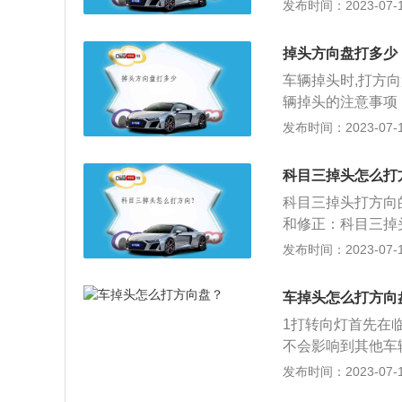
档，把车速控制在
发布时间：2023-07-17
式。当掉头过程中
方安全，开启左转
打一些方向盘，观
车身的一半过了停
正方向盘，接着再
掉头方向盘打多少
方向盘。车辆成功
过，在掉头的时候
车辆掉头时,打方
5、踩油门加速。
以大迂回摆动车身
辆掉头的注意事项
后，再松开油门，
方向盘的幅度小一
一侧，然后打转向
发布时间：2023-07-17
头前，学员应仔细
性是比较大的，速
后退相结合的方式
员不能在人行道上
碍物时踏下离合器
打方向盘要规范平
科目三掉头怎么打
向转足，将前轮转
成”时，学员才能
科目三掉头打方向
和修正：科目三掉
灯。发现本次掉头
发布时间：2023-07-17
道路左侧边线时，
道路两边的车流情
车掉头怎么打方向
弯掉头时，立即停
1打转向灯首先在
正：向右打死方向
不会影响到其他车
向盘已经向右打死
侧边线时，马上回
发布时间：2023-07-17
察左后视镜，当左
边车况。3挂挡倒
可再微调方向来调