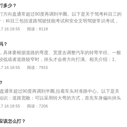
速挂1档，打死方向即可。
打多少？
打方向盘通常超过90度再调到半圈。以下是关于驾考科目三的
介：科目三包括道路驾驶技能考试和安全文明驾驶常识考试，
核的一部分，是机动车驾驶人考试中道路驾驶技能和安全文明
 16:18:55
阅读：8118
的简称。不同的准驾车型道路驾驶技能考试内容不同。2、科
：道路驾驶技能考试内容一般包括：上车准备、灯光模拟考
吗？
驶、加减档位操作、变更车道、靠边停车、直行通过路口、路
，具体要根据道路的弯度、宽度去调整汽车的转弯半径。一般
转弯、通过人行横道线、通过学校区域、通过公共汽车站、会
较低或者道路较窄时，掉头才会将方向打满。相关介绍：1、
夜间行驶；安全文明驾驶常识考试内容一般包括：安全文明驾
坐姿端正、双手握于如同时钟在10点10分或9点15分所处的位
 16:18:55
阅读：7915
气象和复杂道路条件下的安全驾驶知识、爆胎等紧急情况下的
作需要外，不要长时间单手操作，也别将手长时间搁在排挡上
发生交通事故后的处置知识等。
向盘构成：骨架，一般为锌合金，或者铝合金，有些生产厂家
？
宜、更轻的镁合金。骨架采用压铸生产。少部分厂家还在使用
向盘通常超过90度再调到半圈,拉着车头对准路中心。以下是关
结构复杂。
知识：道路宽敞：可以采用转大弯的方式，首先车身偏向掉头
转向灯，确认安全后打满方向盘转弯掉头。道路狭窄：采取前
 16:18:55
阅读：7206
方式来掉头。掉头转弯时，当前轮快要接近路边或车辆前沿接
合器，轻踏制动踏板，在车辆还未完全停止时并将方向盘迅速
应该怎么打？
轮转至后退所需的新方向，立即将车停稳。