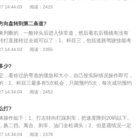
转向灯自动复位后，要迅速再次打开左转向灯；3、三挡前行至
 14:44:03
阅读：2415
时，踩刹车（车速降至20码），换二挡，再踩刹车（车速降至15
、仔细观察前、后、左、右的交通情况，严格控制车速。驶入
方向盘转到第二条道?
方向盘往左打死，迅速掉头。
来判断的，一般掉头后进入快车道，然后看右后视镜有没有
转灯直接转过去就可以了：1、科目三，包括道路驾驶技能考
常识考试，是机动车驾驶证考核的一部分，是机动车驾驶人考
 14:44:03
阅读：2355
和安全文明驾驶常识考试科目的简称。不同的准驾车型道路驾
同；2、科目三的道路驾驶技能考试内容一般包括：上车准
多少?
、起步、直线行驶、加减挡位操作、变更车道、靠边停车、直
定，看你过的弯道的缓急和大小，自己按实际情况操作即可，
左转弯、路口右转弯、通过人行横道线、通过学校区域、通过
的：1、科目三最多有5次机会，只能预约5次，每次成功预约
、超车、掉头、夜间行驶；3、安全文明驾驶常识考试内容一
如果2次机会都没有考过，就需要补考；2、没有参加补考或补
 14:34:04
阅读：2452
驾驶操作要求、恶劣气象和复杂道路条件下的安全驾驶知识、
本次考试结束后，申请人要重新预约考试；3、在驾驶技能准
的临危处置方法以及发生交通事故后的处置知识等。
科目三考试次数不得超过5次，如果第5次考试仍不及格的，就
么打?
及格的科目成绩无效。
体操作如下：1、打左转向灯踩刹车，把速度降到20码以下。
，换二挡。离合、刹车、油门全松调头；2、但是遇情况一定
调头别硬过，科目三毕竟是由考官来评判，根据实际情况的；
 14:34:04
阅读：2378