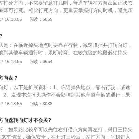
左打死方向，不需要留意打几圈，普通车辆在方向盘回正状态
1.5圈即可打死。相比打死方向，更重要掌握打方向时机，避免压
三掉头不压线具体注意事项如下：1、听到语音指示“前方请掉
 16:18:55
阅读：6855
观察路况，踩刹车提前减速，并且将档位挂入1档。2、开启左转
右后视镜确认安全，转向灯亮3秒后才可以进行掉头操作。3、
？
的一半已经通过停止线，然后往左打死方向盘不会压线。4、
法是：在临近掉头地点时要靠右行驶，减速降挡并打转向灯，
后回正方向盘，并且及时关闭左转向灯，迅速提速至当前车道
响到其他车辆通行时，果断转弯。在较危险的地段必须掉头
车尾应朝向较安全的一边，车头则朝向前方，或者有会开车
 16:18:55
阅读：6654
挥掉头，确保安全。方向盘是汽车、轮船、飞机等的操纵行驶
功能是将驾驶员作用到转向盘边缘上的力转变为转矩后传递给
方向盘？
架、发泡和主驾驶气囊DAB对应的安装卡扣或螺钉孔等构成。
向灯，以下是扩展资料：1、临近掉头地点，靠右行驶，减速
。2、发现本次掉头操作不会影响到其他车道车辆的通行，果
即将出道路左侧边线时，马上回正，刹车并向右急打两圈方
 16:18:55
阅读：6088
观察车后方及道路两边的车流情况，确定安全后立马挂后退档
足够空间完成左转弯掉头时，立即停车，迅速挂1档，向左打死
方向盘转向灯才不会关?
呀，如果路比较窄可以先往右打借点方向再左打，科目三掉头
方来车情况，确保安全，在开灯三秒后，左打方向，平稳进入