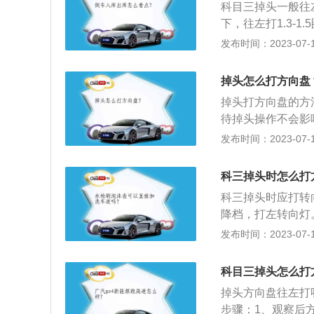
科目三掉头一般往
下，往左打1.3-
线直接挂科。科目
发布时间：2023-07-17
头”，学员要提前
向灯，扭头观察左
掉头怎么打方向盘
正常情况下，车身
掉头打方向盘的方
掉头进入相应车道
待掉头操作不会影
的车速要求。
时，为便于观察，
发布时间：2023-07-17
的，在车下协助指
方向的轮状装置，
科三掉头时怎么打
转向轴，主要由骨
科三掉头时应打转
降档，打左转向灯
断左转。3、车头
发布时间：2023-07-17
向。4、鸣喇叭并
倒车。5、确定有
科目三掉头怎么打
方向，完成掉头。
掉头方向盘往左打
步骤：1、观察后