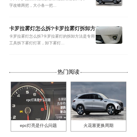
字改锥两把，大小各一把...
卡罗拉雾灯怎么拆?卡罗拉雾灯拆卸方
法
卡罗拉雾灯怎么拆?卡罗拉雾灯的拆卸方法是专用
工具拆下雾灯灯罩，卸下雾灯...
热门阅读
epc灯亮是什么问题
火花塞更换周期