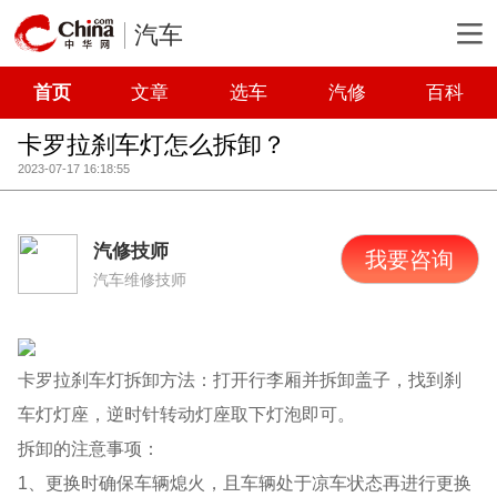
汽车
首页
文章
选车
汽修
百科
卡罗拉刹车灯怎么拆卸？
2023-07-17 16:18:55
汽修技师
我要咨询
汽车维修技师
卡罗拉刹车灯拆卸方法：打开行李厢并拆卸盖子，找到刹
车灯灯座，逆时针转动灯座取下灯泡即可。
拆卸的注意事项：
1、更换时确保车辆熄火，且车辆处于凉车状态再进行更换