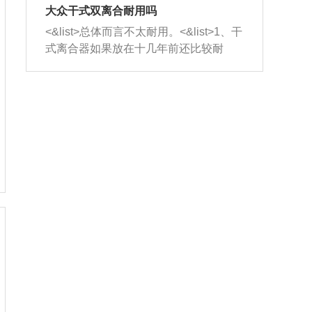
室，最后形成废气排出，就可以让三元
无法制作，需要将车辆送到修理厂或4s
造成烧机油。<&list>3、机油粘度。使用
大众干式双离合耐用吗
催化器得到清洗，排气管堵塞的情况就
店；<&list>2.车辆半轴套管防尘罩破
机油粘度过小的话，同样会有烧机油现
<&list>总体而言不太耐用。<&list>1、干
能够得到解决。
裂，破裂后会出现漏油现象，使半轴磨
象，机油粘度过小具有很好的流动性，
式离合器如果放在十几年前还比较耐
损严重，磨损的半轴容易损坏，产生异
容易窜入到气缸内，参与燃烧。<&list>
用，但是由于现在的汽车发动机动力输
响；<&list>3.稳定器的转向胶套和球头
4、机油量。机油量过多，机油压力过
出越来越高，使得干式离合器散热不足
老化，一般是使用时间过长造成的。解
大，会将部分机油压入气缸内，也会出
的缺陷也逐渐暴露出来。<&list>2、由于
决方法是更换新的质量好的转向橡胶套
现烧机油。<&list>5、机油滤清器堵塞：
干式双离合的工作环境暴露在空气中，
和球头。
会导致进气不畅，使进气压力下降，形
而离合器的散热也是通离合器罩上面的
成负压，使机油在负压的情况下吸入燃
几个小孔来进行散热。但是在行驶过程
烧室引起烧机油。<&list>6、正时齿轮或
中变速箱需要换挡，就不得不使得离合
链条磨损：正时齿轮或链条的磨损会引
器频繁工作。<&list>3、长时间的低速行
起气阀和曲轴的正时不同步。由于轮齿
驶以及过于频繁的启停，导致离合器的
或链条磨损产生的过量侧隙，使得发动
温度不断升高，而低速行驶时空气流动
机的调节无法实现：前一圈的正时和下
效率不高，无法将离合器中的热量有效
一圈可能就不一样。当气阀和活塞的运
的带走，导致离合器内部的温度不断升
动不同步时，会造成过大的机油消耗。
高，加速离合器的磨损。
解决方法：更换正时齿轮或链条。<&list
>7、内垫圈、进风口破裂：新的发动机
设计中，经常采用各种由金属和其他材