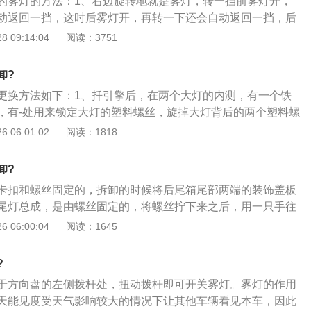
的雾灯的方法：1、右边旋转地就是雾灯，转一挡前雾灯开，
主在购买时，一定要看清楚适合的年款。卡罗拉后尾灯包括转
动返回一挡，这时后雾灯开，再转一下还会自动返回一挡，后
置灯、后雾灯、倒车灯、停车灯。后雾灯和倒车灯是左右分布
开启灯光（示宽灯、前照灯）后才会亮；2、防雾灯分前雾灯
 09:14:04
阅读：3751
车灯，也就是说是单雾灯单倒车灯。转向灯和刹车灯是对称
一般为明亮的白色，后雾灯则为红色。后雾灯的标志和前雾灯
灯标志的灯光线条是向下的，后雾灯的是平行的，一般位于车
卸?
；3、由于防雾灯亮度高、穿透性强，不会因雾气而产生漫反
更换方法如下：1、扦引擎后，在两个大灯的内测，有一个铁
能够有效预防事故的发生。在有雾的天气，前后雾灯通常是一
，有-处用来锁定大灯的塑料螺丝，旋掉大灯背后的两个塑料螺
铁钩向外拉到底，大灯自然就出来了；2、大灯卸出之后，会
 06:01:02
阅读：1818
线束拖住了，大灯线束是通过卡知固定的，用手摸接头的下
按下去就可将线束退出，注意不要用蛮力，可能会拉坏线的，
卸?
出来了，结构跟电脑里的电源接口差不多；3、拆下大灯之
卡扣和螺丝固定的，拆卸的时候将后尾箱尾部两端的装饰盖板
方放好，就可以去观察一下大灯的底座及其固定方法，中间的
尾灯总成，是由螺丝固定的，将螺丝拧下来之后，用一只手往
或滑出大灯，右边的铁钩是锁止装置，拉出就松开大灯，推进
外边扶住，即可拆卸下来。以下就是尾灯光源的分类：1、白
 06:00:04
阅读：1645
、拔掉线束后，汽车的大灯总成就下来了。
是一种热辐射光源，靠电能将灯丝加热致白炽而发光，所发的
、发光二极管：发光二极管的原理是结型二极管在正偏态下，N
?
相互穿过PN结，电子与空穴复合发光；3、霓虹灯光源：霓虹
于方向盘的左侧拨杆处，扭动拨杆即可开关雾灯。雾灯的作用
在充有惰性气体的放电管两端加以电场，使其产生连续放电。
天能见度受天气影响较大的情况下让其他车辆看见本车，因此