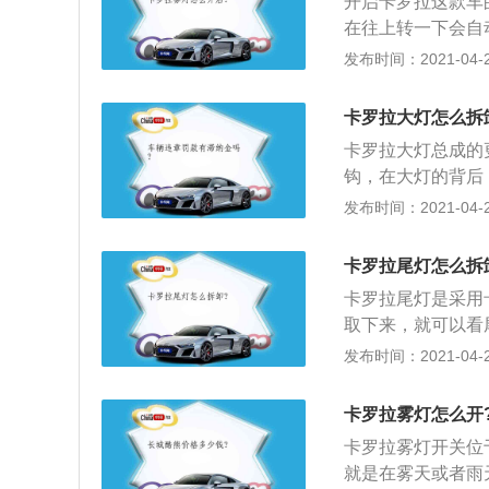
开启卡罗拉这款车
适应各种环境。车
在往上转一下会自
向灯、刹车灯、位
雾灯关。雾灯必须
发布时间：2021-04-28
的，左雾灯，右倒
和后雾灯，前雾灯
的，左右各一个。
有一点区别，前雾
卡罗拉大灯怎么拆
内的仪表控制台上
卡罗拉大灯总成的
射，所以正确使用
钩，在大灯的背后
起使用的。
丝，存放好，再将
发布时间：2021-04-26
发现后面被大灯的
方，能找到扣子，
卡罗拉尾灯怎么拆
摸索一下很容易就
卡罗拉尾灯是采用
后，找个稳妥的地
取下来，就可以看
固定导轨用来滑入
外面推，一只手在
发布时间：2021-04-26
去就锁住大灯；4
炽灯光源：白炽灯
光为连续光谱；2
卡罗拉雾灯怎么开
区电子与P区空穴
卡罗拉雾灯开关位
光源的发光原理是
就是在雾天或者雨