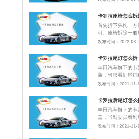
车辆或行人及早注
轿车，其车身长宽高
卡罗拉座椅怎么拆
米，油箱容积为55
首先拆下头枕，方
可。座椅拆除一般
放倒或整体放倒。
发布时间：2022-03-21
品。而按比例放倒
继续坐人，放倒部
卡罗拉尾灯怎么拆
放倒两个座椅，保
丰田汽车旗下的卡
座椅的方法，既可
盖，当您看到尾灯
其推出，握住它以
发布时间：2021-11-12
向信号灯，后雾灯
灯和右倒车灯，即
卡罗拉后尾灯怎么
个。安装花冠尾灯
丰田汽车旗下的卡
上装饰盖，尾灯的
盖，当驾驶员看到
上有很大的不同，
手将其推出，握住
发布时间：2021-11-10
简单的结构，并且
号灯，刹车灯，位
购买汽车时，车主