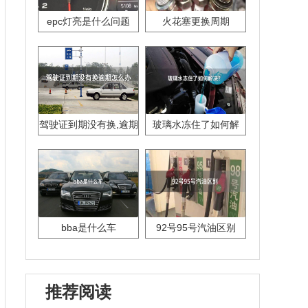
epc灯亮是什么问题
火花塞更换周期
驾驶证到期没有换,逾期
玻璃水冻住了如何解
怎么办??
决？
bba是什么车
92号95号汽油区别
推荐阅读