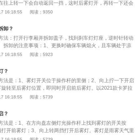
在往上转一下会自动返回一挡，这时后雾灯开，再转一下还会
雾灯关。防雾灯分前雾灯和后雾灯，前雾灯一般为明亮的白
 16:18:55
阅读：9350
卡罗拉Corolla是丰田汽车的一个品牌，这款车采用的是米其
17轮胎。卡罗拉的尺寸为长4630mm、宽1775mm、高1480m
拆卸？
0mm，这款车黑色的网状进气格栅更是增强了运动气息，新式保
方法：打开行李厢并拆卸盖子，找到刹车灯灯座，逆时针转动
部分尺寸增加，同时后保险杠也进行了相应的修正。
。拆卸的注意事项：1、更换时确保车辆熄火，且车辆处于凉
操作，以免烫伤皮肤。2、拿取灯泡时不要触及灯泡玻璃体，
 16:18:55
阅读：5923
因为灯泡玻璃体内有气体，用手触碰会影响灯泡使用效果和寿
可能会使玻璃表面的热胀不均，造成灯泡的破碎。3、刹车灯
灯？
率21W。购买灯泡时不用一味的追求原厂灯泡，只要符合国家
方法是：1、雾灯开关位于操作杆的里侧；2、向上拧一下开启
厂灯泡都可以选择。
下旋转至后雾灯位置，即同时开启前后雾灯。以2021款卡罗拉
长4635mm、宽1780mm、高1455mm，轴距为2700mm，
 16:18:55
阅读：5739
2021款卡罗拉前悬架是麦弗逊式独立悬架，后悬架是e型多连杆
了1.8l自然吸气发动机，最大马力是98ps，最大功率是72k
启？
2nm，与其匹配的是电子无级变速箱。
方法是：1、在方向盘左侧灯光操作杆上找到雾灯的开关按
挡打开前雾灯；3、向上转两挡打开后雾灯。雾灯是雨雾天气里
其主要特点是雾中穿透性强，在能见度低下的天气里，容易让
 16:18:55
阅读：5729