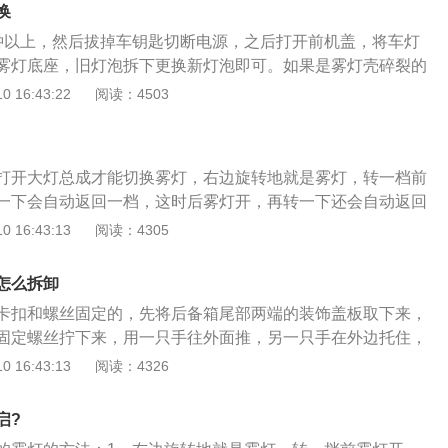
，即单个雾灯和单个倒车灯，转向信号灯和刹车灯是对称的，
换
罗拉尾灯时，请先使用卡扣将其扣紧，然后拧紧尾箱中的螺
钟以上，然后拔掉车钥匙切断电源，之后打开前机盖，将车灯
盖，完成尾灯的更换。新的卡罗拉和旧的卡罗拉在尾灯的设计
雾灯底座，旧灯泡拆下更换新灯泡即可。如果是雾灯壳碎裂的
新的卡罗拉宽度灯和刹车灯也使用LED灯，LED组件具有简单
大灯总成，将大灯的固定螺栓拧出，将新雾灯固定拧紧安装好
 16:43:22
阅读：4503
耐冲击和振动，它不易损坏，可以很好地适应各种环境，车主
操作很简单。第一步需要确认汽车熄火，拔掉车钥匙确认发动
份车型。
最好等待发动机完全冷却再打开发动机舱盖。以免在操作时被
伤。此时能看见汽车雾灯内部的线路和防尘罩。将连接线路和
打开大灯总成才能切换雾灯，右边旋转地就是雾灯，转一档前
，可以看到车灯总成，灯泡也就安装在车灯总成底座上，拆下
一下会自动返回一档，这时后雾灯开，再转一下还会自动返回
雾灯罩碎裂损坏，则需要购买整个雾灯，然后拧下旧灯的固定
防雾灯分前雾灯和后雾灯，前雾灯一般为明亮的白色，后雾灯
 16:43:13
阅读：4305
好，螺栓拧紧，插上电源线即可。最后发动汽车开启雾灯，确
的标志和前雾灯有一点区别，前雾灯标志的灯光线条是向下
行的，一般位于车内的仪表控制台上。由于防雾灯亮度高、穿
怎么拆卸
气而产生漫反射，所以正确使用能够有效预防事故的发生。在
卡扣和螺丝固定的，先将后备箱尾部两端的装饰盖板取下来，
雾灯通常是一起使用的。根据欧盟ECER38法规，大部分的欧
固定螺丝拧下来，用一只手往外面推，另一只手在外边托住，
颗或两颗后雾灯。若只配置一颗后雾灯,其位置可以是在车体正
罗拉后尾灯在安装的时候，要先使用卡扣扣住，然后在后尾箱
 16:43:13
阅读：4326
人同侧，配置两颗的话，则必须是左右对称。但是因为两颗后雾
装饰盖板盖回去，尾灯的更换就完成了。新款卡罗拉和老款的
车灯混淆,所以在ECER48中规定：若配置两颗后雾灯的话，后
计上有很大的不同，而新出的拉罗拉示宽灯和刹车灯也使用了
刹车灯相距10cm以上。
启?
元件结构简单，抗冲击性、抗震性非常好，不易破碎，能够很好地