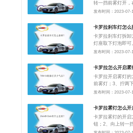
转一挡前雾灯开，
自动返回一挡，后
发布时间：2023-07-17
色，后雾灯为红色。
林轮胎215/45R
卡罗拉刹车灯怎么
m，轴距为270
卡罗拉刹车灯拆卸
险杠下方进气格栅
灯座取下灯泡即可
车状态再进行更换
发布时间：2023-07-17
应拿住灯泡底座，
命，而手指的污渍
卡罗拉怎么开启雾
是楔形座灯泡，功
卡罗拉开启雾灯的
相关年检规定的正
前雾灯；3、拧两
为例，其车身尺寸是：
发布时间：2023-07-17
油箱容积为43l。
式独立悬架，其搭载
卡罗拉雾灯怎么开
w，最大扭矩是14
卡罗拉雾灯的开启
钮；2、向上转一
使用的灯光信号，
发布时间：2023-07-17