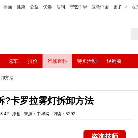
插画
健康
公益
优选
法制
守艺中华
应急中国
更多
地
选车
报价
汽修百科
特卖活动
经销商
拆卸方法
拆?卡罗拉雾灯拆卸方法
3:42
原创
来源：中华网
阅读：5292
咨询技师