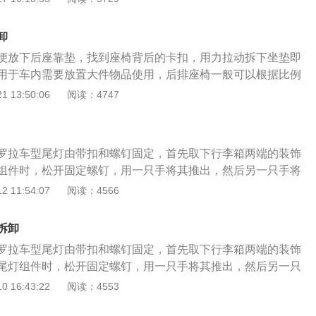
意到，有效预防事故的发生。卡罗拉是丰田旗下的一款紧凑型
分别是：4630毫米、1775毫米、1480毫米，轴距为2700毫
卸
升，行李箱容积为426至452升。
便放下后座靠垫，找到座椅背后的卡扣，用力拉动拆下坐垫即
用于车内需要放置大件物品使用，后排座椅一般可以根据比例
整体放倒可以使后备箱的空间比例变大，可以放置很多大件物
 13:50:06
阅读：4747
，可以同时兼顾后排乘客和物品的空间调配，未放倒部分可以
分可以放置大件物品。比较常见的放倒比例为4:6，后排座椅中
留一个座椅的处理方法，是4:6放倒。按比例放倒是常见的拆除
罗拉车型尾灯由带扣和螺钉固定，首先取下行李箱两端的装饰
以兼顾乘客又可以扩大后备箱的放置空间。
组件时，松开固定螺钉，用一只手将其推出，然后另一只手将
防止其掉落。丰田汽车旗下的卡罗拉车型尾灯包括刹车灯，转
 11:54:07
阅读：4566
，倒车灯，位置灯和停车灯。后雾灯和倒车灯左右分布，左雾
单个雾灯和单个倒车灯转向信号灯和刹车灯是对称的，每侧一
拆卸
时，请先使用扣环将其扣紧，然后拧紧尾箱中的螺钉，然后盖
罗拉车型尾灯由带扣和螺钉固定，首先取下行李箱两端的装饰
更换已完成，新的卡罗拉车型和旧的卡罗拉车型在尾灯的设计
尾灯组件时，松开固定螺钉，用一只手将其推出，然后另一只
新的卡罗拉车型宽度灯和刹车灯也使用LED灯，LED组件具有
它以防止其掉落。丰田汽车旗下的卡罗拉车型尾灯包括转向信
 16:43:22
阅读：4553
非常耐冲击和振动，它不易损坏，可以很好地适应各种环境，
置灯，后雾灯，倒车灯和停车灯。后雾灯和倒车灯左右分布，
必须查看适当的年份车型。