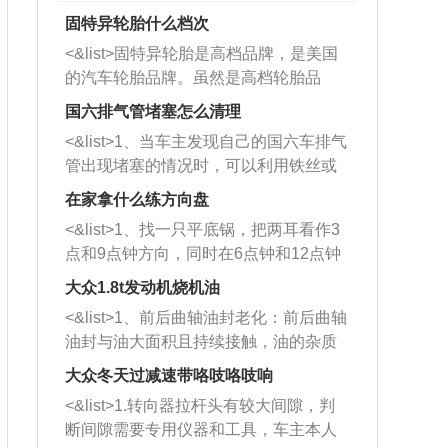
固特异轮胎什么档次
<&list>固特异轮胎是高档品牌，是美国
的汽车轮胎品牌。虽然是高档轮胎品
牌，但是中高低端的轮胎都有生产，这
国六排气管堵塞怎么清理
也是为了更好的开拓市场。
<&list>1、当车主发现自己的国六车排气
管出现堵塞的情况时，可以利用铁丝或
者是细棍，直接将杂物给取出来，如果
在家拿什么练方向盘
堵塞情况比较严重，也可以采取应急措
<&list>1、找一只平底锅，把两耳看作3
施。 <&list>2、直接利用木棍将所有的
点和9点钟方向，同时在6点钟和12点钟
杂物推到排气管里面的位置处，然后将
方向做一个标记。 <&list>2、双手握住
三元催化器拆解开，就可以将堵塞的东
大众1.8t发动机烧机油
平底锅两耳，然后往左打半圈、一圈、
西取出来。但如果是因为积碳过多引起
<&list>1、前后曲轴油封老化：前后曲轴
一圈半的练习，往右同样也要打相同的
的堵塞，就需要将三元催化器泡在草酸
油封与油大面积且持续接触，油的杂质
圈数。 <&list>3、最后强调要反复练
中进行清洗。 <&list>3、也可以利用清
和发动机内持续温度变化使其密封效果
习，这样就可以形成肌肉记忆，在真实
大众冬天过减速带咯吱咯吱响
洗剂对堵塞的情况得到解决，将清洗剂
逐渐减弱，导致渗油或漏油。<&list>2、
驾驶车辆时，不需要记忆也能打好方
放在燃油箱中，与燃油混合后，车辆启
<&list>1.转向器拉杆头有较大间隙，判
活塞间隙过大：积碳会使活塞环与缸体
向。
动时，就可以和汽油一起进入到燃烧
断间隙需要专用仪器和工具，车主本人
的间隙扩大，导致机油流入燃烧室中，