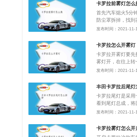
左雾灯和右倒车灯
卡罗拉前雾灯怎么
每侧一个。安装卡
首先汽车熄火5分
钉，然后盖上装饰
防尘罩拆掉，找到
上有很大的不同，
整体更换，则购买
发布时间：2021-11-10
的结构，并且非常
即可。汽车换灯的
必须查看适当的年
机完全停止工作，
卡罗拉怎么开雾灯
未冷却的发动机烫
卡罗拉开雾灯要先
防尘罩拆下来之后
雾灯开，在往上转
换上即可。如果是
一档，后雾灯关。
发布时间：2021-11-10
螺栓，将新大灯装
则为红色。后雾灯
认安装完成。
的，后雾灯的是平
丰田卡罗拉后尾灯
透性强，不会因雾
卡罗拉尾灯是采用
有雾的天气，前后
看到尾灯总成，将
盟国家都允许：一
防止掉落摔坏。卡
发布时间：2021-11-10
中央,或是与驾驶
内将螺丝拧紧，将
灯,确实会容易跟刹
卡罗拉在尾灯的设
雾灯的位置,必须和
卡罗拉雾灯怎么开
LED灯，LED