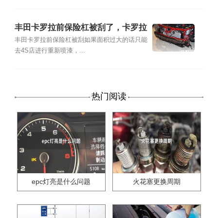
丰田卡罗拉前保险杠被刮了，卡罗拉
前保险杠怎么补漆
丰田卡罗拉前保险杠被刮如果面积过大的话只能
去4S店进行重新喷漆，...
热门阅读
epc灯亮是什么问题
火花塞更换周期