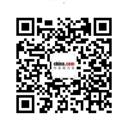
+3挡混动电驱DHT Pro+BMA全球化架构”超强
混动三大技术的赋能下，拥有“3.8L同级超低亏
电油耗、6.9s同级最快百公里加速、1300km
同级超长续航”最优组合，以领先同级一个代际
的混动技术引领中国混动迈入“T动力+多挡
位”新时代。