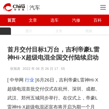
汽车
首页
文章
选车
汽修
百科
图片
文章
视频
首月交付目标1万台，吉利帝豪L雷
神Hi·X超级电混全国交付陆续启动
张旭涛
2022 年 06 月 26 日 17 : 55
[ 中华网
行业
]
6月26日，吉利帝豪L雷神Hi·X
超级电混首批交付仪式在杭州、深圳、成都、
武汉、郑州五城同步举行。在仪式上，帝豪L
雷神Hi·X超级电混还宣布将开启为期一个月