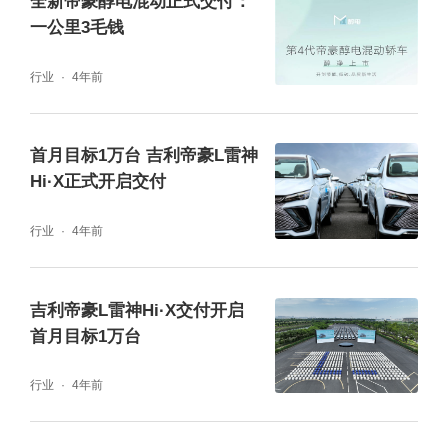
全新帝豪醇电混动正式交付：
一公里3毛钱
行业
4年前
首月目标1万台 吉利帝豪L雷神
Hi·X正式开启交付
行业
4年前
随着帝豪L雷神Hi·X超级电混全国交付陆续展
吉利帝豪L雷神Hi·X交付开启
开，将让更多用户快速享受到“节能不降性能、
首月目标1万台
性能不失智能”的无短板超价值混动产品，并以
行业
4年前
帝豪家族超345万用户基盘和坚实口碑反哺雷
神超级电混，助推吉利加速向新能源电气化转