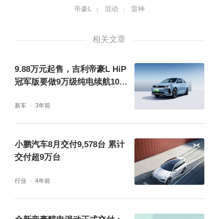
帝豪L
混动
雷神
除了超强的混动技术加持，帝豪L雷神Hi·X超
级电混还延续了帝豪家族一以贯之的高品质、
相关文章
高价值基因，不仅内饰90%采用软质包覆，配
9.88万元起售，吉利帝豪L HiP
备支持穴位加热的云享自然亲肤座椅、72色森
冠军版要做9万级纯电续航100k
林沉浸氛围灯、AQS空气质量管理系统、负离
m插混普及者
新车
3年前
子净化器等人性化科技配置，还搭载了540°透
明底盘、L2级智能辅助驾驶系统、吉利银河O
小鹏汽车8月交付9,578台 累计
S生态系统、10.25英寸高清液晶仪表+12.3英
交付超9万台
寸高清悬浮中控屏、APP智能远程控制等丰富
的智能配置，以远超同级车型的高品质标准为
行业
4年前
用户带来媲美二三十万高端轿车的高价值体
验。