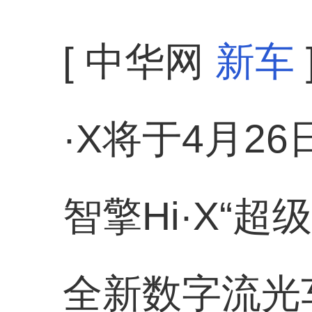
[ 中华网
新车
·X将于4月2
智擎Hi·X“
全新数字流光