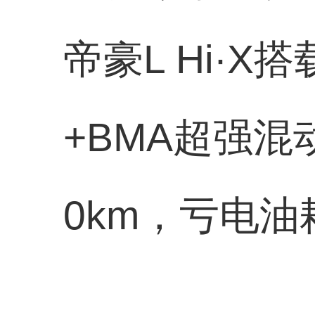
帝豪L Hi·X搭
+BMA超强混
0km，亏电油耗