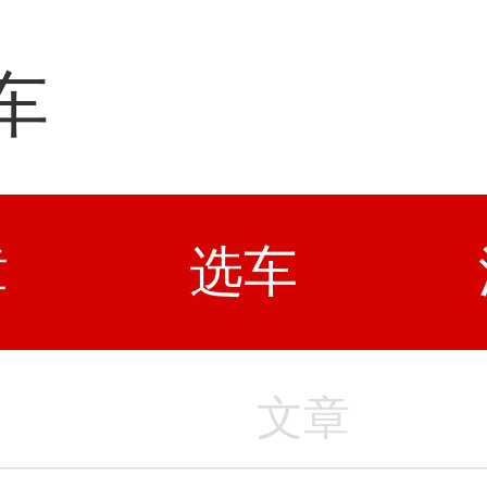
车
章
选车
文章