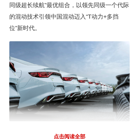
同级超长续航”最优组合，以领先同级一个代际
的混动技术引领中国混动迈入“T动力+多挡
位”新时代。
除了超强的混动技术加持，帝豪L雷神Hi·X超
点击阅读全部