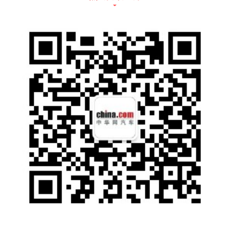
级电混还延续了帝豪家族一以贯之的高品质、
高价值基因，不仅内饰90%采用软质包覆，配
备支持穴位加热的云享自然亲肤座椅、72色森
林沉浸氛围灯、AQS空气质量管理系统、负离
子净化器等人性化科技配置，还搭载了540°透
明底盘、L2级智能辅助驾驶系统、吉利银河O
S生态系统、10.25英寸高清液晶仪表+12.3英
寸高清悬浮中控屏、APP智能远程控制等丰富
的智能配置，以远超同级车型的高品质标准为
用户带来媲美二三十万高端轿车的高价值体
验。