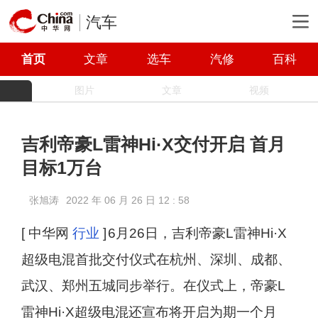
汽车
首页
文章
选车
汽修
百科
图片
文章
视频
吉利帝豪L雷神Hi·X交付开启 首月
目标1万台
张旭涛
2022 年 06 月 26 日 12 : 58
[ 中华网
行业
]
6月26日，吉利帝豪L雷神Hi·X
超级电混首批交付仪式在杭州、深圳、成都、
武汉、郑州五城同步举行。在仪式上，帝豪L
雷神Hi·X超级电混还宣布将开启为期一个月