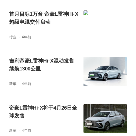
首月目标1万台 帝豪L雷神Hi·X
超级电混交付启动
行业
4年前
吉利帝豪L雷神Hi·X混动发售
续航1300公里
新车
4年前
帝豪L雷神Hi·X将于4月26日全
球发售
新车
4年前