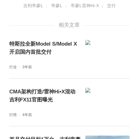
吉利帝豪L
帝豪L
帝豪L雷神Hi·X
交付
随着帝豪L雷神Hi·X超级电混全国交付陆续展
相关文章
开，将让更多用户快速享受到“节能不降性能、
性能不失智能”的无短板超价值混动产品，并以
特斯拉全新Model S/Model X
开启国内首批交付
帝豪家族超345万用户基盘和坚实口碑反哺雷
神超级电混，助推吉利加速向新能源电气化转
行业
3年前
型，以全新的智能节能出行方式推动中国新能
源技术革命。
CMA架构打造/雷神Hi•X混动
吉利FX11官图曝光
行情
4年前