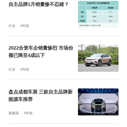
自主品牌1月销量惨不忍睹？
十月份长城汽车的销量或依然无法缓解高层的
焦虑。据乘联会数据统计，长城汽车10月份单
行业
4年前
月批发量为84,511辆，零售量为70,379辆，除
长城皮卡外四大品牌上险量为55,869辆。得益
于哈弗及坦克品牌的回暖，长城汽车除皮卡外
2022合资车企销量惨烈 市场份
额已降至4成以下
上险量环保增长3.6%，但同比却下跌29.4%。
行业
4年前
盘点成都车展 三款自主品牌新
能源车推荐
新能源
4年前