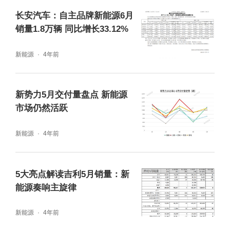
长安汽车：自主品牌新能源6月
销量1.8万辆 同比增长33.12%
年初长城曾定下年销190万的目标，而1到10
新能源
4年前
月长城汽车仅完成批发销量808,951辆，目标
完成率仅为42.6%。按平均月批发量仅8万辆
新势力5月交付量盘点 新能源
市场仍然活跃
的趋势下去，年底长城汽车是否能突破百万销
量还是个未知数。
新能源
4年前
自2016年开始，长城汽车从未令年销百万成绩
5大亮点解读吉利5月销量：新
旁落，但随着比亚迪、长安等自主品牌的强势
能源奏响主旋律
崛起，长期排在SUV单一品类销冠的H6系列被
新能源
4年前
拉落马下。