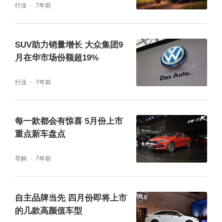
行业
7年前
在超过15万的批发量中，吉利10月的零售量已
达到13.4万，能够明显感觉到吉利产品需求量
SUV助力销量增长 大众集团9
在逐步增加。但另一方面，10月仅95369辆的
月在华市场份额超19%
上险量依然能够看到对于产品的交付周期，吉
利尚无法保证。
行业
7年前
每一款都会有惊喜 5月份上市
重点新车盘点
导购
7年前
自主品牌当先 四月份即将上市
的几款高颜值车型