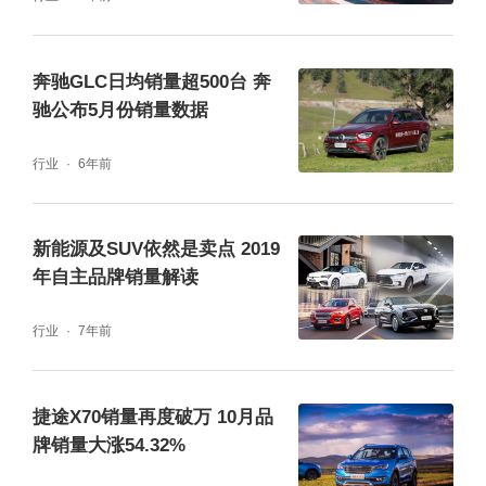
9、10月份上险量分别为384辆及312辆，而H
6 DHT-PHEV十月份上险量也仅有777辆，想
奔驰GLC日均销量超500台 奔
要重新确立产品地位还需时间。
驰公布5月份销量数据
行业
6年前
吉利产品需求量增加，极氪、领克是目前发展
重点
新能源及SUV依然是卖点 2019
年自主品牌销量解读
吉利似乎比长城好过一点。乘联会数据显示，
截至10月，吉利2022年产品批发量已达到114
行业
7年前
万辆。在经历上半年缺芯减产的阵痛后，吉利
逐步恢复产能，目前已能应对月批发超15万辆
捷途X70销量再度破万 10月品
的规模。
牌销量大涨54.32%