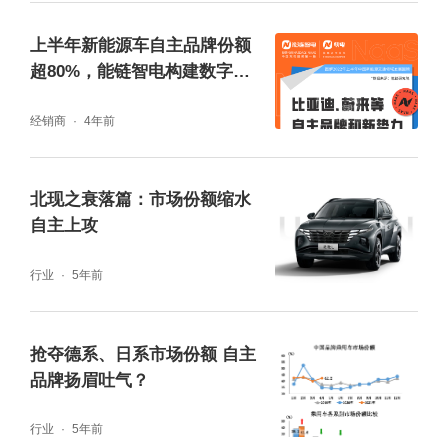
从品牌竞争中不难看出，明星车型销量的优劣
上半年新能源车自主品牌份额
决定了品牌的走势，而长城近些年押宝新品
超80%，能链智电构建数字化
充电服务生态
牌，且在新品牌竞争力还并不突出的情况下，
经销商
4年前
淡化明星车型H6的后遗症便显现出来。
北现之衰落篇：市场份额缩水
自主上攻
行业
5年前
抢夺德系、日系市场份额 自主
品牌扬眉吐气？
行业
5年前