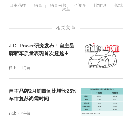
自主品牌
销量
销量份额
合资车
比亚迪
长城
汽车
今年8月底，比亚迪高层曾表示目前比亚迪积
相关文章
压的订单量已达70万，且正处于逐步增加的趋
J.D. Power研究发布：自主品
势，预计到11月份后订单量会明显增多。比亚
牌新车质量表现首次超越主流
迪预计，到年底其月产量将达到28万辆，而20
国际品牌及豪华品牌，行业竞
行业
1月前
争焦点转向用户体验与设计质
23年年产能将达到400万辆，若一切按计划进
量
行，用户的提车周期将大幅缩短，比亚迪将进
自主品牌2月销量同比增长25%
一步拉开与其他自主品牌的销量差距。
车市复苏尚需时间
长城汽车无大幅度复苏迹象，哈弗、坦克品牌
行业
3年前
回暖