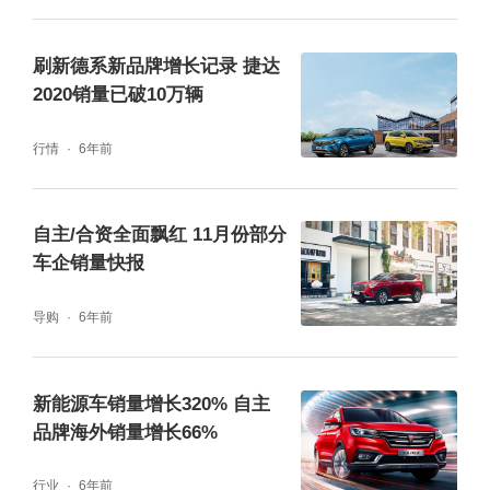
坦克作为目前长城最叫座的品牌，并非主打主
刷新德系新品牌增长记录 捷达
流车市，而是投身玩家行列，无法培养出H6那
2020销量已破10万辆
样适合全民家用的现象级产品，无法快速大幅
行情
6年前
度拉高品牌销量；欧拉品牌经过“更爱女人的汽
车品牌”的宣传后，品牌印象刻板，口碑也并无
自主/合资全面飘红 11月份部分
提升；魏牌经历了VV系列的停产，全新车型咖
车企销量快报
啡系列由于定位模糊，并未受到市场青睐。
导购
6年前
今年8月，长城汽车赋予哈弗品牌新的活力，
哈弗H6 DHT车型正式被推出，也宣告了长城
新能源车销量增长320% 自主
品牌海外销量增长66%
汽车将其王牌产品推向全新赛道，从而挽回失
去的市场份额，但就目前来看，H6 DHT车型
行业
6年前