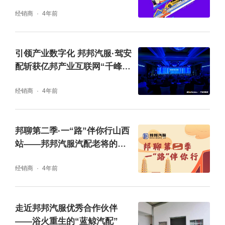
经销商
4年前
引领产业数字化 邦邦汽服·驾安
配斩获亿邦产业互联网“千峰
奖”
经销商
4年前
邦聊第二季·一“路”伴你行山西
站——邦邦汽服汽配老将的突
破之旅
经销商
4年前
走近邦邦汽服优秀合作伙伴
——浴火重生的“蓝鲸汽配”
亮点二：
全新数智应用服务0距离体验