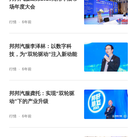
亮点三：
线上+线下精彩活动，打造展会网红
场年度大会
打卡地
行情
6年前
不止于汽配!在本次展台上还有一个区域吸引了
众多观众驻足观看，这就是邦邦汽服特别打造
邦邦汽服李泽林：以数字科
技，为“双轮驱动”注入新动能
的“法展网红打卡地”——机器人模仿互动区，
仅需短短几十秒，参与者便可根据自身的创意
行情
6年前
动作，获得专属的汽车机器人变身VCR。同
时，“邦邦免费加油站”、“现场扫码抽奖”等福利
邦邦汽服龚托：实现“双轮驱
动”下的产业升级
活动也让邦邦展台热闹非凡。
行情
6年前