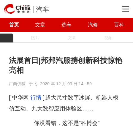
汽车
首页
文章
选车
汽修
百科
图片
文章
视频
法展首日|邦邦汽服携创新科技惊艳
亮相
厂商供稿
于飞
2020 年 12 月 03 日 14 : 59
[ 中华网
行情
]
超大尺寸数字冰屏、机器人模
仿互动、九大数智应用体验区……
你没看错，这不是“科博会”