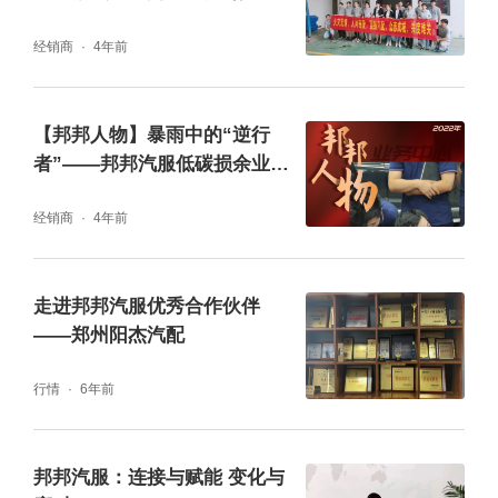
经销商
4年前
近年来，互联网+为各产业带来了巨大的创
新，疫情的影响更加速了产业进入数字化变革
【邦邦人物】暴雨中的“逆行
进程的速度。聚焦数字化，邦邦汽服在2020年
者”——邦邦汽服低碳损余业务
基于大数据、人工智能、区块链、物联网，开
部广东区域运营黄永强
经销商
4年前
发全新智能应用模块，包含：智能询报供，行
业搜索引擎，AI价格引擎，大数据中台，商务
走进邦邦汽服优秀合作伙伴
协同IM，防伪溯源，智能远程验件，智慧物
——郑州阳杰汽配
流，数字化运营。在展会现场，通过冰屏展示
与实操体验，数智应用得到了到场行业人士的
行情
6年前
广泛关注，完整展现了数字驱动下的行业发展
新方向。
邦邦汽服：连接与赋能 变化与