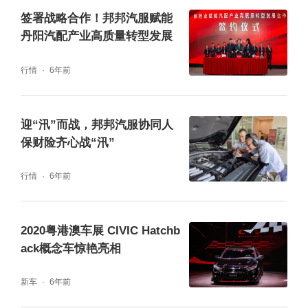
签署战略合作！邦邦汽服赋能
丹阳汽配产业高质量转型发展
行情
6年前
距离法展闭幕还有3天
迎“汛”而战，邦邦汽服协同人
邦邦汽服在7.2号馆F51展位
保财险齐心战“汛”
恭候您的莅临!
行情
6年前
2020粤港澳车展 CIVIC Hatchb
ack概念车惊艳亮相
新车
6年前