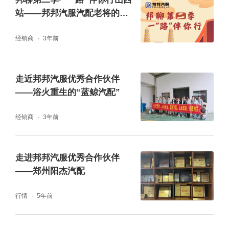
站——邦邦汽服汽配老将的突
破之旅
经销商
3年前
不止于新能源的技术支援，作为拥有汽车维修
走近邦邦汽服优秀合作伙伴
工技师证书（国家二级证书）的黄永强也加入
——浴火重生的“蓝鲸汽配”
到了发动机免拆检测支援工作之中。对此，黄
经销商
3年前
永强笑着表示：“技多不压身，平时工作之余我
便喜欢研究这些技术，现在有了用武之地，也
走进邦邦汽服优秀合作伙伴
能解决客户的燃眉之急，也算是体现了价值。”
——郑州阳杰汽配
行情
5年前