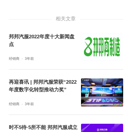
到电话后我没有犹豫就答应了。由于第二天早
上就要动身，我担心在路上网络等情况会受到
相关文章
影响，所以连夜整理了新能源车资料。”在黄永
邦邦汽服2022年度十大新闻盘
强准备好相关资料时已是凌晨2点多，25日一
点
早，黄永强便赶赴韶关支援。
经销商
3年前
再迎喜讯 | 邦邦汽服荣获“2022
年度数字化转型推动力奖”
经销商
3年前
在抵达韶关后，黄永强便马不停蹄地协同当地
时不5待·5所不能 邦邦汽服成立
一线理赔人员，花了一天时间跑完所负责区域