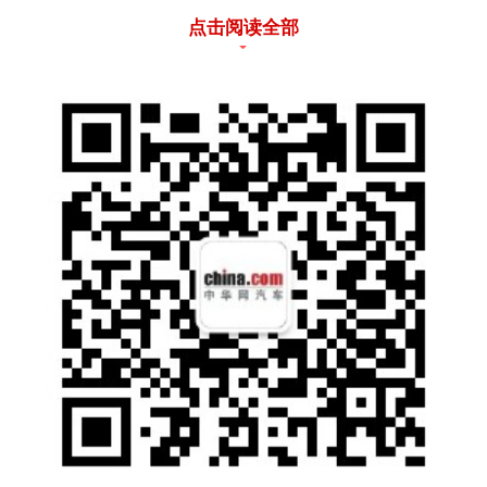
点击阅读全部
6月24日，由于具备专业低压电工资质与汽车
维修工技师资质，身处广州的邦邦汽服低碳损
余业务部广东区域运营黄永强临危受命，在接
到人保财险广东省分公司的邀请后立刻动身，
参与支援韶关抗击“龙舟水”特大级别水灾的工
作中，在一线提供新能源专业技术指导与培
训。
“自进入汛期以来，公司领导便始终叮嘱我留意
相关需求，做好协同工作，所以当晚12点在接