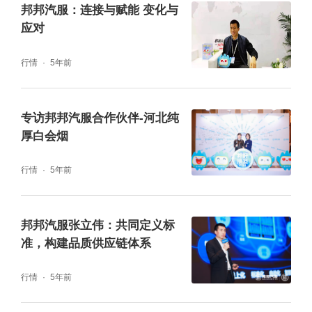
邦邦汽服：连接与赋能 变化与
应对
行情
5年前
6月29日，黄永强应工作需要启程返回广州，
但途经清远时得知清远有两台比亚迪新能源和
专访邦邦汽服合作伙伴-河北纯
雷克萨斯混动水灾车需支援提供技术意见，他
厚白会烟
便立刻改变行程赶赴清远市区，先后解决了两
行情
5年前
台车辆的技术问题后方才离开，得到了当地财
险与客户的一致认可。当他抵达广州时已是深
邦邦汽服张立伟：共同定义标
夜。
准，构建品质供应链体系
行情
5年前