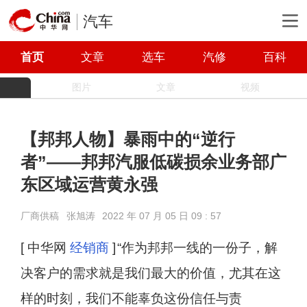
汽车
首页
文章
选车
汽修
百科
图片
文章
视频
【邦邦人物】暴雨中的“逆行
者”——邦邦汽服低碳损余业务部广
东区域运营黄永强
厂商供稿
张旭涛
2022 年 07 月 05 日 09 : 57
[ 中华网
经销商
]
“作为邦邦一线的一份子，解
决客户的需求就是我们最大的价值，尤其在这
样的时刻，我们不能辜负这份信任与责