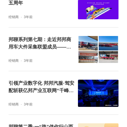
五周年
的涉及新能源水淹车案件的汽修门店，查看或
经销商
3年前
检测新能源动力电池和混动动力电池受损情
况，并给与技术指导意见。同时，在现场教学
+实操之余，黄永强将经手的案例进行整理，
邦聊系列第七期：走近邦邦商
用车大件采集联盟成员——山
在晚间围绕水淹与电池组的关联性、水淹易损
东泗海汽服
组件等内容，为一线人员进行培训讲解，为下
经销商
3年前
一步的理赔定损提供了理论依据。
引领产业数字化 邦邦汽服·驾安
配斩获亿邦产业互联网“千峰
奖”
经销商
3年前
邦聊第二季·一“路”伴你行山西