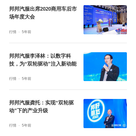
邦邦汽服出席2020商用车后市
场年度大会
行情
5年前
邦邦汽服李泽林：以数字科
技，为“双轮驱动”注入新动能
行情
5年前
对于此次支援工作，黄永强始终认为是自己分
邦邦汽服龚托：实现“双轮驱
内的事，“作为邦邦一线的一份子，解决客户的
动”下的产业升级
需求就是我们最大的价值，尤其在这样的时
行情
5年前
刻，我们不能辜负这份信任与责任！”