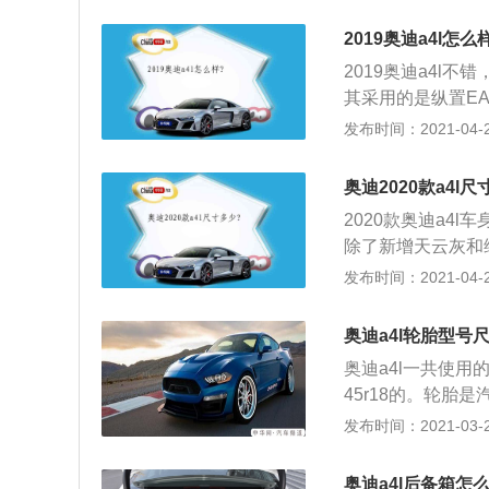
的部件。稍向驾驶
就是酷，仿佛置身
2019奥迪a4l怎么
的浅灰色辅以仿桃
2019奥迪a4l
转向系统，能够根
其采用的是纵置E
作灵活，高速行驶
射、集成缸盖，具
发布时间：2021-04-27
感应器与后视镜L
全新奥迪A4L的
条，勾勒出浑然一
奥迪2020款a4l尺
线，则让全新奥迪
2020款奥迪a4l车
了很多消费者的心
除了新增天云灰和维
面，也是体现了奥
型采用了18款车型
发布时间：2021-04-25
精致的中控台设计
40TFSI时尚型、40
适性的同时，还要
型采用了全新Slin
4L还有一个最大的
奥迪a4l轮胎型号
口，40TFSI进
其每个车轮都能获得
奥迪a4l一共使用的是
4、45TFSIqu
转向过度和转向不
45r18的。轮
45TFSIqua
部件，轮胎关乎到
发布时间：2021-03-27
皮包、全景影像和
品长时间使用会发
长时间不更换，会
奥迪a4l后备箱怎