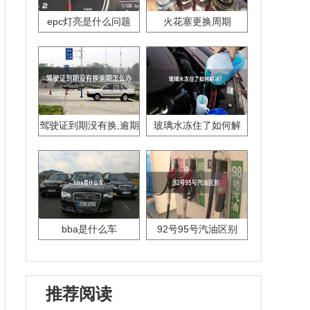
epc灯亮是什么问题
火花塞更换周期
驾驶证到期没有换,逾期
玻璃水冻住了如何解
怎么办??
决？
bba是什么车
92号95号汽油区别
推荐阅读