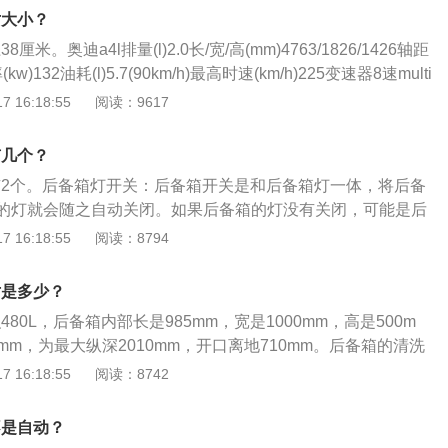
后备箱，可以用车钥匙，因为有专门开后备箱的钥匙，不仅开
寸大小？
动开锁，还有一种方法是直接按下车尾logo下的开关，然后手
厘米。奥迪a4l排量(l)2.0长/宽/高(mm)4763/1826/1426轴距
kw)132油耗(l)5.7(90km/h)最高时速(km/h)225变速器8速multi
一体式变速器最大扭矩(nm)320发动机2.0t180马力。外观时尚动
 16:18:55
阅读：9617
饰做工精致，配置不错；音响效果不错；空间宽敞实用，舒适
。操控舒适，偏重运动风格，视野宽阔，方向盘手感不错；轮
有几个？
盘扎实，通过性表现不错；刹车灵敏，噪音小。
灯有2个。后备箱灯开关：后备箱开关是和后备箱灯一体，将后备
的灯就会随之自动关闭。如果后备箱的灯没有关闭，可能是后
后备箱门有个锁的卡槽，关门的时候没有碰到那个装置，后备
 16:18:55
阅读：8794
。后备箱使用要注意：自驾出门、会拿很多东西，这时候就要
所谓“大小上、重轻前后”，就是大的物体放在下面，小的物体
寸是多少？
件放在前面，轻的则放在后面。这样急刹车时，可以防止后面
480L，后备箱内部长是985mm，宽是1000mm，高是500m
东西。
7mm，为最大纵深2010mm，开口离地710mm。后备箱的清洗
的绒头部分弄脏后要进行清洗，正确的方法是采用多功能泡
 16:18:55
阅读：8742
清洁脏污。还要注意后备箱的边缘和水槽。另外，在清洗过程
李箱边缘、水槽的污垢。洗完之后，再次进行异味处理。后备
不是自动？
买后备箱垫，防止赃物或液体进入后备箱侵蚀后备箱表面，同