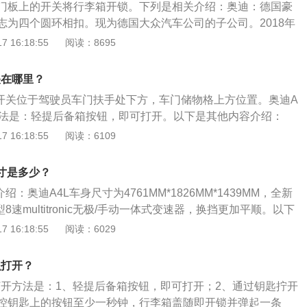
门板上的开关将行李箱开锁。下列是相关介绍：奥迪：德国豪
品滑动，降低被污染或破损的可能性。
志为四个圆环相扣。现为德国大众汽车公司的子公司。2018年
8世界品牌500强排行榜发布，奥迪位列51位。2019年10月，Inte
 16:18:55
阅读：8695
全球品牌百强榜排名42。品牌介绍：奥迪是著名的汽车开发商和制
个圆环相扣。现为德国大众汽车公司的子公司，总部设在德国
关在哪里？
要车型有奥迪A1、奥迪A3、奥迪A4、奥迪A5、奥迪A6、奥
箱开关位于驾驶员车门扶手处下方，车门储物格上方位置。奥迪A
奥迪Q1、奥迪Q2、奥迪Q3、奥迪Q5、奥迪Q7、奥迪Q8、奥迪
方法是：轻提后备箱按钮，即可打开。以下是其他内容介绍：
S、RS性能系列等。
匙拧开开关。按压无线遥控钥匙上的按钮至少一秒钟，行李箱
 16:18:55
阅读：6109
弹起一条缝。2、钥匙在感应范围，可以直接拉动行李箱的拉
。3、一些车型后备箱有额外多出的2个按键，左侧为关闭后备
尺寸是多少？
为关闭后备箱以及锁车功能。
绍：奥迪A4L车身尺寸为4761MM*1826MM*1439MM，全新
8速multitronic无极/手动一体式变速器，换挡更加平顺。以下
的相关介绍：1、外观方面：外观时尚动感，线条流畅，舒适底
 16:18:55
阅读：6029
4底盘13毫米，从而达到更佳的舒适性和通过性。2、内饰方
族式设计，做工精致和用料考究。A4L的中控台能找到大量的
么打开？
件。稍向驾驶员倾斜的黑色中控台，以及富有质感的黑色内饰，
的打开方法是：1、轻提后备箱按钮，即可打开；2、通过钥匙拧开
，仿佛置身于跑车之中。内饰更加偏向舒适，全系淡雅的浅灰
控钥匙上的按钮至少一秒钟，行李箱盖随即开锁并弹起一条