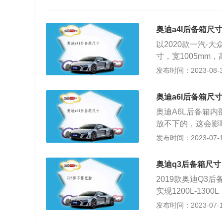
奥迪a4l后备箱尺
以2020款一汽-大众
寸，宽1005mm，
10mm。（数据
发布时间：2023-08-30
弄脏后要进行清洗
要注意后备箱的边
奥迪a6l后备箱尺
槽的污垢。洗完之
奥迪A6L后备箱内部
放不下的，这会影
箱，放几个行李箱
发布时间：2023-07-17
般的长方形后备箱
车辆的中等表现，
奥迪q3后备箱尺寸
意。最少能放一套
2019款奥迪Q3后
于这一等级的车来
实现1200L-130
m。这款车后备箱
发布时间：2023-07-17
固定车主的零碎物