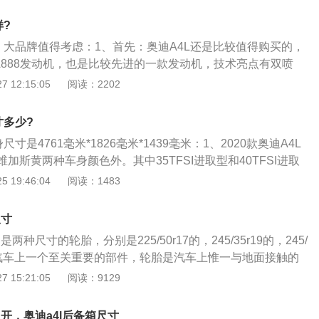
员倾斜的黑色中控台，以及富有质感的黑色内饰，给人的感觉
于跑车之中。奥迪A4L内饰给人感觉更加偏向舒适，全系淡雅
样?
木装饰，显得十分沉稳大气。全新奥迪A4L还配备了奥迪动态
不错，大品牌值得考虑：1、首先：奥迪A4L还是比较值得购买的，
据行驶速度和所选择的奥迪驾驶模式改变传动比，低速行驶操
A888发动机，也是比较先进的一款发动机，技术亮点有双喷
操作稳重，可与ESP系统紧密协作，提高安全性能。通过雷达
有具有不错的燃油经济性，大大降低了烧机油的可能性；2、
 12:15:05
阅读：2202
ED警示灯的配合，提高了车辆行驶时的主动安全性。
外观设计，无不体现出其强势的运动基因。锐利硬朗的车身线
体的、富有层次感的外观造型；经过洗练刻画的侧身腰线与顶
寸多少?
A4L释放出凌厉动感的磅礴气势。在这个级别，可以说是抓住
身尺寸是4761毫米*1826毫米*1439毫米：1、2020款奥迪A4L
理！把商务气质和运动的范儿，做了很好的平衡；3、内饰方
加斯黄两种车身颜色外。其中35TFSI进取型和40TFSI进取
迪A4l为什么值得购买的原因，其超大的液晶显示屏，以及十分
的Sline套件；2、此外，后保险杠及尾排也进行了重新设计。
 19:46:04
阅读：1483
，营造出了十分科幻的内饰氛围，如果，你想在拥有很好的舒
TFSI运动型、45TFSIquattro个性运动版、45TFSIquattro运动
具备一定的撩妹技能，那A4L绝对是为你量身定做；4、奥迪A
e套件；3、配置方面，2020款奥迪A4L全系新增2个USB接
亮点！quattro全时四轮驱动系统将驱动力传递到四个车轮，使
尺寸
取型新增全景天窗，40TFSI时尚型新增自动泊车功能和灯光包；
十足的动力。同时，quattro全时四轮驱动系统还能有效减少
两种尺寸的轮胎，分别是225/50r17的，245/35r19的，245/
attro个性运动版新增灯光包、储物包和后扰流板，40TFSI运动型和
足带来的影响，使车辆表现出优异的稳定性和灵活性。
胎是汽车上一个至关重要的部件，轮胎是汽车上惟一与地面接触的
ttro运动型新增后风挡电动防晒帘和后侧窗手动防晒帘、黑色顶棚、真
汽车的驾驶稳定性和驾驶安全系数。轮胎是橡胶制品，橡胶制
 15:21:05
阅读：9129
后扰流板。
生老化和磨损的状况，理所当然轮胎是需要定期更换的。假如
影响汽车的驾驶稳定性和驾驶安全系数。正常状况下，轮胎安
么开，奥迪a4l后备箱尺寸