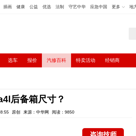
插画
健康
公益
优选
法制
守艺中华
应急中国
更多
地
选车
报价
汽修百科
特卖活动
经销商
迪a4l后备箱尺寸？
8:55
原创
来源：中华网
阅读：9850
咨询技师