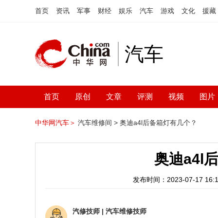
首页
资讯
军事
财经
娱乐
汽车
游戏
文化
援藏
汽车
首页
原创
文章
评测
视频
图片
中华网汽车＞
汽车维修间 >
奥迪a4l后备箱灯有几个？
奥迪a4
发布时间：2023-07-17 16:1
汽修技师
|
汽车维修技师