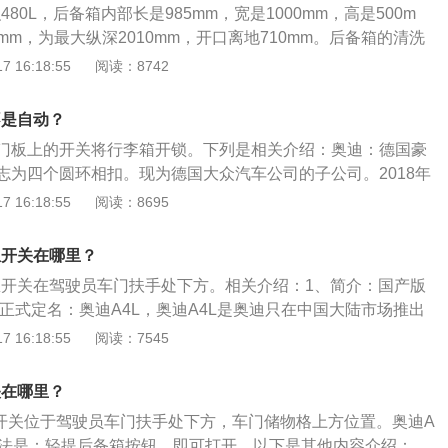
480L，后备箱内部长是985mm，宽是1000mm，高是500m
箱。
7mm，为最大纵深2010mm，开口离地710mm。后备箱的清洗
的绒头部分弄脏后要进行清洗，正确的方法是采用多功能泡
 16:18:55
阅读：8742
清洁脏污。还要注意后备箱的边缘和水槽。另外，在清洗过程
李箱边缘、水槽的污垢。洗完之后，再次进行异味处理。后备
不是自动？
买后备箱垫，防止赃物或液体进入后备箱侵蚀后备箱表面，同
门板上的开关将行李箱开锁。下列是相关介绍：奥迪：德国豪
品滑动，降低被污染或破损的可能性。
志为四个圆环相扣。现为德国大众汽车公司的子公司。2018年
8世界品牌500强排行榜发布，奥迪位列51位。2019年10月，Inte
 16:18:55
阅读：8695
全球品牌百强榜排名42。品牌介绍：奥迪是著名的汽车开发商和制
个圆环相扣。现为德国大众汽车公司的子公司，总部设在德国
急开关在哪里？
要车型有奥迪A1、奥迪A3、奥迪A4、奥迪A5、奥迪A6、奥
应急开关在驾驶员车门扶手处下方。相关介绍：1、简介：国产版
奥迪Q1、奥迪Q2、奥迪Q3、奥迪Q5、奥迪Q7、奥迪Q8、奥迪
正式定名：奥迪A4L，奥迪A4L是奥迪只在中国大陆市场推出
S、RS性能系列等。
与A6和A6L的关系相似，也是国外车型在大陆国产后，对配置
 16:18:55
阅读：7545
衍生出来的车型。2、拓展：在高一级别的中高级豪华车纷纷
得到了很好的市场回馈后，这一思路现在正在向其低一级别的
关在哪里？
箱开关位于驾驶员车门扶手处下方，车门储物格上方位置。奥迪A
方法是：轻提后备箱按钮，即可打开。以下是其他内容介绍：