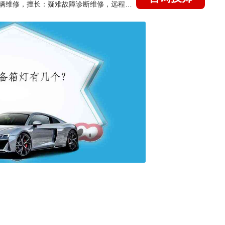
国家认证的汽车维修技师，15年德美日等各系车辆维修，擅长：疑难故障诊断维修，远程维修技术指导