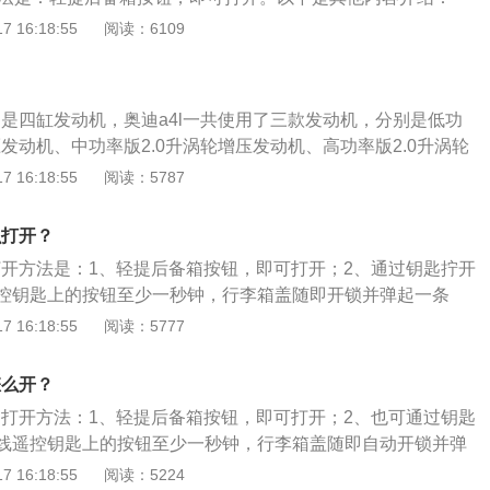
匙拧开开关。按压无线遥控钥匙上的按钮至少一秒钟，行李箱
 16:18:55
阅读：6109
弹起一条缝。2、钥匙在感应范围，可以直接拉动行李箱的拉
。3、一些车型后备箱有额外多出的2个按键，左侧为关闭后备
为关闭后备箱以及锁车功能。
的是四缸发动机，奥迪a4l一共使用了三款发动机，分别是低功
压发动机、中功率版2.0升涡轮增压发动机、高功率版2.0升涡轮
面，匹配纵置7速Stronic双离合变速箱，并全系标配12V轻度
 16:18:55
阅读：5787
观方面，奥迪a4l采用了新的奥迪家族式设计，六边形前进气格
大的度锘装饰条围绕，整体效果更加立体和运动，同时拉宽了
么打开？
高分别为4851mm、1847mm、1439mm，轴距为2908m
的打开方法是：1、轻提后备箱按钮，即可打开；2、通过钥匙拧开
控钥匙上的按钮至少一秒钟，行李箱盖随即开锁并弹起一条
应范围，可以直接拉动行李箱的拉手，抬起后备箱盖。奥迪a4l
 16:18:55
阅读：5777
箱，使用2.0T涡轮增压发动机，最大功率是110千瓦，最大扭
其驱动方式是前置前驱，前后悬架均使用五连杆独立悬架。
怎么开？
箱的打开方法：1、轻提后备箱按钮，即可打开；2、也可通过钥匙
线遥控钥匙上的按钮至少一秒钟，行李箱盖随即自动开锁并弹
匙在感应范围，可以直接拉动行李箱的拉手，抬起后备箱盖。
 16:18:55
阅读：5224