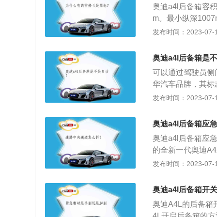
奥迪a4l后备箱容积
一下就能大开后备
m。最小纵深100
方法：如果后备箱
发布时间：2023-07-17
沫，也可以用刷子
中，要注意清洗行
奥迪a4l后备箱是
箱的保养事项：购
可以通过驾驶员侧
时防止后备箱内物
华汽车品牌，其标
12月20日，201
发布时间：2023-07-17
rbrand发布的
造商，其标志为四
奥迪a4l后备箱应
的英戈尔施塔特，主
奥迪a4l后备箱
迪A7、奥迪A8、
的全新一代奥迪A4
TT、奥迪R8以及
的一款新车，新车
发布时间：2023-07-17
变化及市场需求而
在中国选择加长并
奥迪a4l后备箱开
中型车市场延伸。
奥迪A4L的后备
4L开启后备箱的