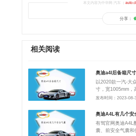
本文内容为中华网·汽车（
auto.
分享：
相关阅读
奥迪a4l后备箱尺
以2020款一汽-大众
寸，宽1005mm，
10mm。（数据
发布时间：2023-08-30
弄脏后要进行清洗
要注意后备箱的边
奥迪A4L有几个安
槽的污垢。洗完之
有驾官网奥迪A4
囊、前安全气囊和