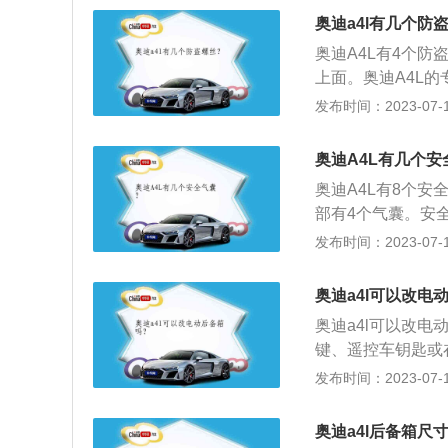
良，在关门的时候
奥迪a4l有几个防
下，调整一下感应
奥迪A4L有4个防
上面。奥迪A4L
的塑料帽子用专用
发布时间：2023-07-17
拆卸螺丝，在当今
其应用领域十分广
奥迪A4L有几个安
城市亮化路灯设施
奥迪A4L有8个安
部有4个气囊。安
是可以伴随着汽车
发布时间：2023-07-17
并不一定相同，一
策的实行，很多汽
奥迪a4l可以改电
传感器，气囊，指
奥迪a4l可以改
系统在监测着安全
键、遥控车钥匙或
反应产生气体，这
此外电动尾门还带
发布时间：2023-07-17
也可能会松动，传
箱的意思是车辆后
过触击该按钮，后
奥迪a4l后备箱尺
后备箱下面装有感