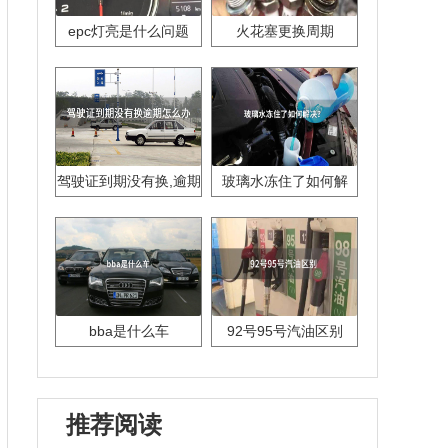
epc灯亮是什么问题
火花塞更换周期
驾驶证到期没有换,逾期
玻璃水冻住了如何解
怎么办??
决？
bba是什么车
92号95号汽油区别
推荐阅读