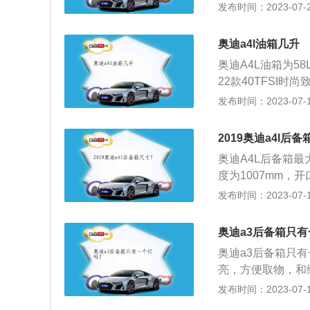
气囊是汽车上的被
发布时间：2023-07-24
碰撞时，安全气囊
伤概率降低25％
奥迪a4l油箱几升
在汽车的日常使用
奥迪A4L油箱为58L
人体造成伤害。清
22款40TFSI时尚
往，安全气囊会受
型；58L的车型有：20
发布时间：2023-07-17
是可以伴随着汽车
套件燃速型。65L的车
并不一定相同，一
09款2.0TFSI技
策的实行，很多汽
2019奥迪a4l后
升涡轮增压发动机
奥迪A4L后备箱最大
最大功率为185kw
度为1007mm，开
高1411mm，轴距
向下放置。空间非
发布时间：2023-07-17
驾官网）。
当你开车出去时，
小上、重轻前后”
奥迪a3后备箱只
面，轻型物体放在
奥迪a3后备箱只
西。
亮，方便取物，和
的根源。如何判断
发布时间：2023-07-17
可能就是因为感应