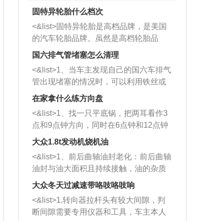
固特异轮胎什么档次
<&list>固特异轮胎是高档品牌，是美国
的汽车轮胎品牌。虽然是高档轮胎品
牌，但是中高低端的轮胎都有生产，这
国六排气管堵塞怎么清理
也是为了更好的开拓市场。
<&list>1、当车主发现自己的国六车排气
管出现堵塞的情况时，可以利用铁丝或
者是细棍，直接将杂物给取出来，如果
在家拿什么练方向盘
堵塞情况比较严重，也可以采取应急措
<&list>1、找一只平底锅，把两耳看作3
施。 <&list>2、直接利用木棍将所有的
点和9点钟方向，同时在6点钟和12点钟
杂物推到排气管里面的位置处，然后将
方向做一个标记。 <&list>2、双手握住
三元催化器拆解开，就可以将堵塞的东
大众1.8t发动机烧机油
平底锅两耳，然后往左打半圈、一圈、
西取出来。但如果是因为积碳过多引起
<&list>1、前后曲轴油封老化：前后曲轴
一圈半的练习，往右同样也要打相同的
的堵塞，就需要将三元催化器泡在草酸
油封与油大面积且持续接触，油的杂质
圈数。 <&list>3、最后强调要反复练
中进行清洗。 <&list>3、也可以利用清
和发动机内持续温度变化使其密封效果
习，这样就可以形成肌肉记忆，在真实
大众冬天过减速带咯吱咯吱响
洗剂对堵塞的情况得到解决，将清洗剂
逐渐减弱，导致渗油或漏油。<&list>2、
驾驶车辆时，不需要记忆也能打好方
放在燃油箱中，与燃油混合后，车辆启
<&list>1.转向器拉杆头有较大间隙，判
活塞间隙过大：积碳会使活塞环与缸体
向。
动时，就可以和汽油一起进入到燃烧
断间隙需要专用仪器和工具，车主本人
的间隙扩大，导致机油流入燃烧室中，