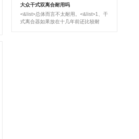
室，最后形成废气排出，就可以让三元
无法制作，需要将车辆送到修理厂或4s
造成烧机油。<&list>3、机油粘度。使用
大众干式双离合耐用吗
催化器得到清洗，排气管堵塞的情况就
店；<&list>2.车辆半轴套管防尘罩破
机油粘度过小的话，同样会有烧机油现
<&list>总体而言不太耐用。<&list>1、干
能够得到解决。
裂，破裂后会出现漏油现象，使半轴磨
象，机油粘度过小具有很好的流动性，
式离合器如果放在十几年前还比较耐
损严重，磨损的半轴容易损坏，产生异
容易窜入到气缸内，参与燃烧。<&list>
用，但是由于现在的汽车发动机动力输
响；<&list>3.稳定器的转向胶套和球头
4、机油量。机油量过多，机油压力过
出越来越高，使得干式离合器散热不足
老化，一般是使用时间过长造成的。解
大，会将部分机油压入气缸内，也会出
的缺陷也逐渐暴露出来。<&list>2、由于
决方法是更换新的质量好的转向橡胶套
现烧机油。<&list>5、机油滤清器堵塞：
干式双离合的工作环境暴露在空气中，
和球头。
会导致进气不畅，使进气压力下降，形
而离合器的散热也是通离合器罩上面的
成负压，使机油在负压的情况下吸入燃
几个小孔来进行散热。但是在行驶过程
烧室引起烧机油。<&list>6、正时齿轮或
中变速箱需要换挡，就不得不使得离合
链条磨损：正时齿轮或链条的磨损会引
器频繁工作。<&list>3、长时间的低速行
起气阀和曲轴的正时不同步。由于轮齿
驶以及过于频繁的启停，导致离合器的
或链条磨损产生的过量侧隙，使得发动
温度不断升高，而低速行驶时空气流动
机的调节无法实现：前一圈的正时和下
效率不高，无法将离合器中的热量有效
一圈可能就不一样。当气阀和活塞的运
的带走，导致离合器内部的温度不断升
动不同步时，会造成过大的机油消耗。
高，加速离合器的磨损。
解决方法：更换正时齿轮或链条。<&list
>7、内垫圈、进风口破裂：新的发动机
设计中，经常采用各种由金属和其他材