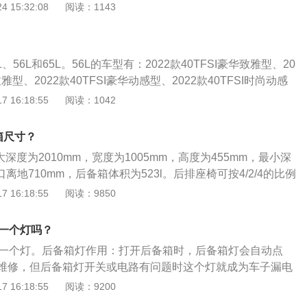
动安全保护装置，在关键时刻可以挽救一条生命。当汽车发生
 15:32:08
阅读：1143
会瞬间膨胀弹出，使用户面部受伤概率降低80％左右，头部受
左右。只有将安全气囊与安全带配合使用，才能达到最佳效果。
中，避免撞击、敲打安装气囊的位置，导致气囊意外弹出，对
、56L和65L。56L的车型有：2022款40TFSI豪华致雅型、20
洗汽车内部时，不要直接在安装安全气囊的位置洒水。长此以
致雅型、2022款40TFSI豪华动感型、2022款40TFSI时尚动感
潮，无法正常弹出。安全气囊除了在弹开之后要换以外，并不
22款45TFSIquattro臻选动感型、2022款40TFSIquattroRS
 16:18:55
阅读：1042
一直使用下去，作为一个汽车的重要零部件，使用寿命和汽车
型有：2009款2.0TFSI标准型、2009款2.0TFSI舒适型、20
般的安全气囊的设计寿命是8到10年，而随着新的汽车报废政
术型。以2022款45TFSIquattro臻选动感型为例：该车型采用2.0
车是可以用到十几年。
备箱尺寸？
，与之匹配的是7挡湿式双离合变速箱，最大马力为252马力，
深度为2010mm，宽度为1005mm，高度为455mm，最小深
，最大扭矩为370牛米。车身尺寸为长4858mm，宽1847mm，
口离地710mm，后备箱体积为523l。后排座椅可按4/2/4的比例
2908mm，前轮距1566mm，后轮距1566mm。（信息来源于有
常大。后备箱物品摆放遵循大底、小顶、重前、轻后的原则。
 16:18:55
阅读：9850
你会带很多东西。这时，你应该注意物品的摆放。所谓“大下、
是指大的物体放在下面，小的物体放在上面；重型物体放在前
有一个灯吗？
后面。这样，在急刹车时，可以防止后面的东西撞到前面的东
有一个灯。后备箱灯作用：打开后备箱时，后备箱灯会自动点
维修，但后备箱灯开关或电路有问题时这个灯就成为车子漏电
后备箱灯故障：如果关闭后备箱门之后，后备箱灯是亮起，很
 16:18:55
阅读：9200
装置出现异常，需要交给专业人员处理，也可能是因为接触不