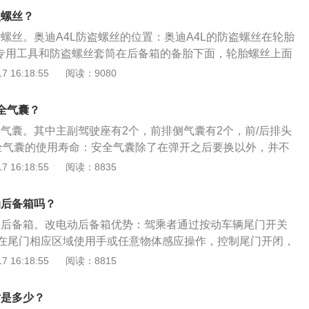
，无法完全触碰到后备箱灯的感应装置，这时候不妨可以试一
盗螺丝？
装置，看看是否可以解决问题。
盗螺丝。奥迪A4L防盗螺丝的位置：奥迪A4L的防盗螺丝在轮胎
的专用工具和防盗螺丝套筒在后备箱的备胎下面，轮胎螺丝上面
工具盒里的塑料夹子拔。防盗螺丝的定义：防盗螺丝又称为防
 16:18:55
阅读：9080
社会各大商家为了维护自身的利益而使用防盗螺丝。防盗螺丝
泛，如：电力设施、铁路设施、高速公路的设施、油田设施、
全气囊？
，灯汽车轮胎及公用健身器材等等。
全气囊。其中主副驾驶座有2个，前排侧气囊有2个，前/后排头
全气囊的使用寿命：安全气囊除了在弹开之后要换以外，并不
一直使用下去，作为一个汽车的重要零部件，使用寿命和汽车
 16:18:55
阅读：8835
般的安全气囊的设计寿命是8到10年，而随着新的汽车报废政
车是可以用到十几年。安全气囊的组成：汽车安全气囊系统由
动后备箱吗？
示灯和控制电脑等组成，在安全气囊工作的同时，同时又另一
电动后备箱。改电动后备箱优势：驾乘者通过按动车辆尾门开关
气囊的工作情况。安全气囊的充气过程是通过化学物质的化学
在尾门相应区域使用手或任意物体感应操作，控制尾门开闭，
中间的化学物质是有可能会受潮，线路中各种插头，搭铁等等
智能防夹、高度记忆等几大优势。感应和电动区别：电动后备
 16:18:55
阅读：8815
感器也可能失效。
备箱可电动控制开启和关闭，后备箱门内有车门关闭按钮，通
备箱门可自行关闭，无需人力介入。感应后备箱的意思是在车
寸是多少？
应器，通过感应方式打开或关闭后备箱，用脚在感应器下面晃