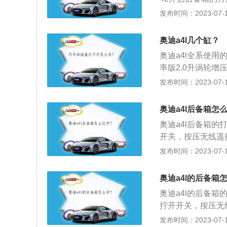
1、也可以通过钥
发布时间：2023-07-17
盖随即动自开锁并
手，抬起后备箱盖
奥迪a4l几个缸？
箱功能，右侧按键
奥迪a4l全系使用
率版2.0升涡轮增
增压发动机，传动方
发布时间：2023-07-17
混合动力系统。外
栅，并且四周用宽
奥迪a4l后备箱怎
前脸的视觉宽度，长宽
奥迪a4l后备箱
m。
开关，按压无线遥
缝；3、钥匙在感
发布时间：2023-07-17
搭载7挡双离合变速
矩是270牛米，
奥迪a4l的后备箱
奥迪a4l的后备
拧开开关，按压无
起一条缝；3、钥
发布时间：2023-07-17