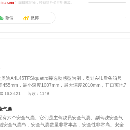
china.com
）编辑或翻译，转载请务必注明来源。
微信
微博
寸
奥迪A4L45TFSIquattro臻选动感型为例，奥迪A4L后备箱尺
高455mm，最小深度1007mm，最大深度2010mm，开口离地7
来源于该车辆官网）后备箱的清洗方法：如果后备箱的绒头部分
 16:28:21
阅读：1149
，正确的方法是采用多功能泡沫，也可以用刷子清洁脏污。还
缘和水槽。另外，在清洗过程中，要注意清洗行李箱边缘、水
全气囊
后，再次进行异味处理。
L配有六个安全气囊。它们是主驾驶员安全气囊、副驾驶安全气
侧安全气囊帘，安全气囊数量非常丰富，安全性非常高。安全