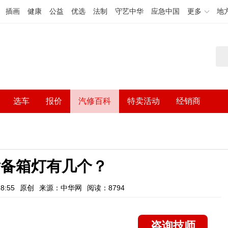
插画
健康
公益
优选
法制
守艺中华
应急中国
更多
地
选车
报价
汽修百科
特卖活动
经销商
l后备箱灯有几个？
8:55
原创
来源：中华网
阅读：8794
咨询技师