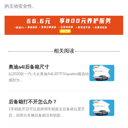
的主动安全性。
相关阅读
奥迪a4l后备箱尺寸
以2020款一汽-大众奥迪A4L45TFSIquattro臻选动
感型为...
后备箱打不开怎么办？
1车钥匙开启可以选择用车钥匙去后备箱位置开
启，但部分车辆后备箱没有钥匙...