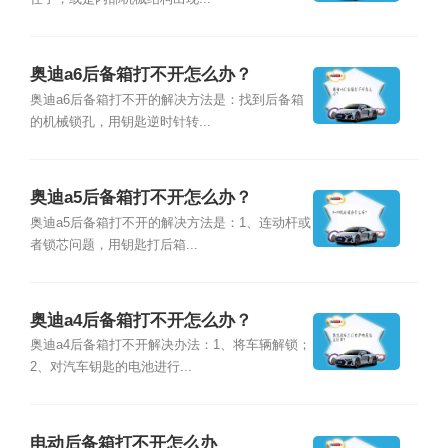
奥迪a6后备箱打不开怎么办？
奥迪a6后备箱打不开的解决方法是：找到后备箱
的机械锁孔，用钥匙逆时针转...
奥迪a5后备箱打不开怎么办？
奥迪a5后备箱打不开的解决方法是：1、连动杆或
者锁芯问题，用钥匙打后箱...
奥迪a4后备箱打不开怎么办？
奥迪a4后备箱打不开解决办法：1、将车辆解锁；
2、对汽车钥匙的电池进行...
电动后备箱打不开怎么办