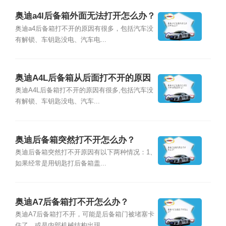
奥迪a4l后备箱外面无法打开怎么办？
奥迪a4后备箱打不开的原因有很多，包括汽车没
有解锁、车钥匙没电、汽车电...
奥迪A4L后备箱从后面打不开的原因
是什么？
奥迪A4L后备箱打不开的原因有很多,包括汽车没
有解锁、车钥匙没电、汽车...
奥迪后备箱突然打不开怎么办？
奥迪后备箱突然打不开原因有以下两种情况：1、
如果经常是用钥匙打后备箱盖...
奥迪A7后备箱打不开怎么办？
奥迪A7后备箱打不开，可能是后备箱门被堵塞卡
住了，或是内部机械结构出现...