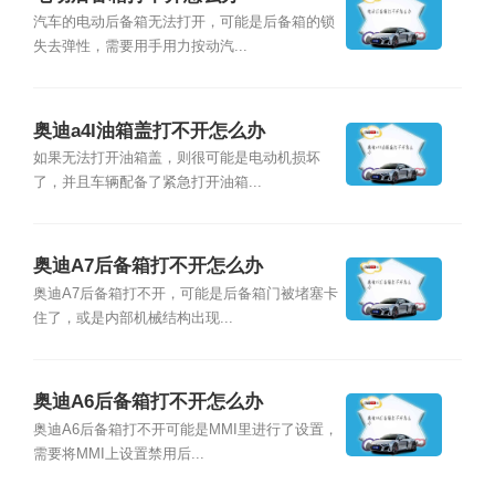
汽车的电动后备箱无法打开，可能是后备箱的锁
失去弹性，需要用手用力按动汽...
奥迪a4l油箱盖打不开怎么办
如果无法打开油箱盖，则很可能是电动机损坏
了，并且车辆配备了紧急打开油箱...
奥迪A7后备箱打不开怎么办
奥迪A7后备箱打不开，可能是后备箱门被堵塞卡
住了，或是内部机械结构出现...
奥迪A6后备箱打不开怎么办
奥迪A6后备箱打不开可能是MMI里进行了设置，
需要将MMI上设置禁用后...