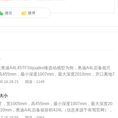
微信
微博
寸
奥迪A4L45TFSIquattro臻选动感型为例，奥迪A4L后备箱尺
高455mm，最小深度1007mm，最大深度2010mm，开口离地7
来源于该车辆官网）后备箱的清洗方法：如果后备箱的绒头部分
 16:28:21
阅读：1149
，正确的方法是采用多功能泡沫，也可以用刷子清洁脏污。还
缘和水槽。另外，在清洗过程中，要注意清洗行李箱边缘、水
大小
后，再次进行异味处理。
，宽1005mm，高455mm，最小深度1007mm，最大深度20
710mm，奥迪A4L后备箱容积424L（信息来源于有驾官网），
期改款车型，根据车型不同，推出优雅型和运动型两种设计。优
 16:18:55
阅读：1054