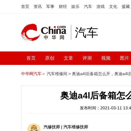
首页
资讯
军事
财经
娱乐
汽车
游戏
文化
援藏
汽车
首页
原创
文章
评测
视频
图片
中华网汽车＞
汽车维修间 >
奥迪a4l后备箱怎么开，奥迪a4
奥迪a4l后备箱怎
发布时间：2021-03-11 13:4
汽修技师
|
汽车维修技师