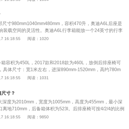
横镀铬饰条，运动型采用更运动的车型。全新奥迪A4L除了黑
格栅外，还采用了全新的LED大灯，日间行车灯采用了间歇式
寸
设计，搭配19英寸轮毂和红色卡钳，前轮毂四活塞，既彰显奥
尺寸980mm1040mm480mm，容积470升，奥迪A6L后座是
升制动性能。新的运动风格更加年轻时尚。内饰使用了翻毛皮
响装载空间的灵活性。奥迪A6L行李箱能放一个24英寸的行李
板，增强了运动感和质感。12.3寸液晶仪表，全新MMI第三
也没问题，日常使用足够了。（数据来源：车辆官网）不像一
 16:18:55
阅读：1020
摸屏，全系标配全景天窗，一键启闭。动力系统搭载2.0T发动
，新A6L的箱型看起来更接近方形。高度仅100厘米，是同等级
、190PS、252PS三种动力选择，匹配奥迪7速双离合湿式变速
但宽度可达105厘米，所以综合来看，对角线的长度仍令人满
平顺性。整车质保3年或10万公里。
高尔夫球。箱口较大，携带方便，后备箱仅距地面68厘米，对
备箱容积为450L，2017款和2018款为460L，放倒后排座椅可
说成绩较好。
0L，具体尺寸：宽1米左右，进深890mm-1520mm，高约780m
有四个锚点，可以将随车附带的诸物网挂在四个锚点上，从而
 16:18:55
阅读：1031
件（信息来源于有驾官网）。奥迪Q3后备箱和大多数后备箱大
后备箱，可以用车钥匙，因为有专门开后备箱的钥匙，不仅开
备箱尺寸？
动开锁，还有一种方法是直接按下车尾logo下的开关，然后手
深度为2010mm，宽度为1005mm，高度为455mm，最小深
口离地710mm，后备箱体积为523l。后排座椅可按4/2/4的比例
常大。后备箱物品摆放遵循大底、小顶、重前、轻后的原则。
 16:18:55
阅读：9850
你会带很多东西。这时，你应该注意物品的摆放。所谓“大下、