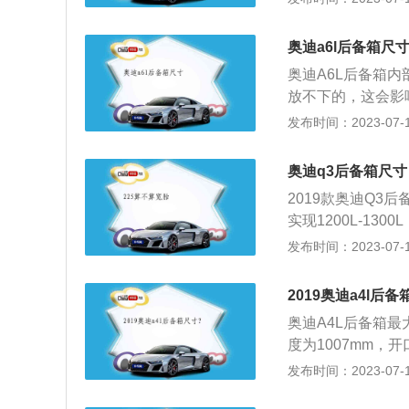
雅型采用更传统的
色蜂窝状运动进气
奥迪a6l后备箱尺
设计。侧穿式腰线
奥迪A6L后备箱内部
迪不凡质感，又提
放不下的，这会影
和类似碳纤维的装饰
箱，放几个行李箱
发布时间：2023-07-17
代系统10.1寸触
般的长方形后备箱
机，提供150PS
车辆的中等表现，
箱，增加了换挡的
奥迪q3后备箱尺寸
意。最少能放一套
2019款奥迪Q3后
于这一等级的车来
实现1200L-130
m。这款车后备箱
发布时间：2023-07-17
固定车主的零碎物
致相同。如果要开
2019奥迪a4l后
锁方便，还可以自
奥迪A4L后备箱最大
动拉开。
度为1007mm，开
向下放置。空间非
发布时间：2023-07-17
当你开车出去时，