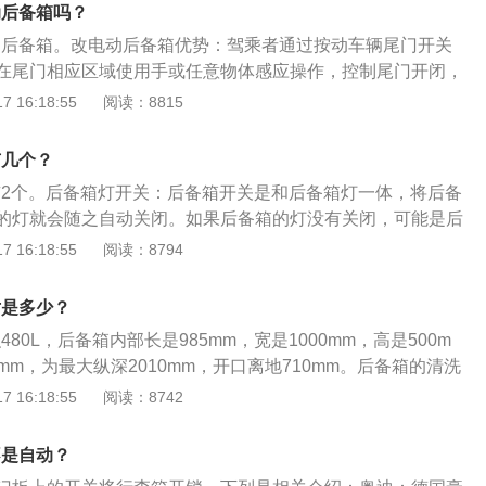
是指大的物体放在下面，小的物体放在上面；重型物体放在前
动后备箱吗？
后面。这样，在急刹车时，可以防止后面的东西撞到前面的东
电动后备箱。改电动后备箱优势：驾乘者通过按动车辆尾门开关
在尾门相应区域使用手或任意物体感应操作，控制尾门开闭，
智能防夹、高度记忆等几大优势。感应和电动区别：电动后备
 16:18:55
阅读：8815
备箱可电动控制开启和关闭，后备箱门内有车门关闭按钮，通
备箱门可自行关闭，无需人力介入。感应后备箱的意思是在车
有几个？
应器，通过感应方式打开或关闭后备箱，用脚在感应器下面晃
灯有2个。后备箱灯开关：后备箱开关是和后备箱灯一体，将后备
箱。
的灯就会随之自动关闭。如果后备箱的灯没有关闭，可能是后
后备箱门有个锁的卡槽，关门的时候没有碰到那个装置，后备
 16:18:55
阅读：8794
。后备箱使用要注意：自驾出门、会拿很多东西，这时候就要
所谓“大小上、重轻前后”，就是大的物体放在下面，小的物体
寸是多少？
件放在前面，轻的则放在后面。这样急刹车时，可以防止后面
480L，后备箱内部长是985mm，宽是1000mm，高是500m
东西。
7mm，为最大纵深2010mm，开口离地710mm。后备箱的清洗
的绒头部分弄脏后要进行清洗，正确的方法是采用多功能泡
 16:18:55
阅读：8742
清洁脏污。还要注意后备箱的边缘和水槽。另外，在清洗过程
李箱边缘、水槽的污垢。洗完之后，再次进行异味处理。后备
不是自动？
买后备箱垫，防止赃物或液体进入后备箱侵蚀后备箱表面，同