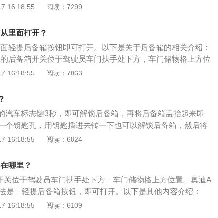
1826MM、1439MM，全新奥迪A4L搭载新型8速multitronic
 16:18:55
阅读：7299
换挡更加平顺。2、动力方面：奥迪A4L搭载1.4T、2.0T共2
双离合共1种变速箱选择，发动机最大功率为185.0kW，最大
么从里面打开？
大扭矩为370.0N·m。
从里面轻提后备箱按钮即可打开。以下是关于后备箱的相关介绍：
4L的后备箱开关位于驾驶员车门扶手处下方，车门储物格上方位
19款奥迪A4L后备箱容积都为424L。2、注意事项：（1）确认
 16:18:55
阅读：7063
后锁闩啮合无误。一些事故中，后备箱虽然已经上锁，但是行
（2）虚掩行李箱盖或者完全敞开，可能造成废气进入车辆内
？
的汽车标志键3秒，即可解锁后备箱，再将后备箱盖抬起来即
一个钥匙孔，用钥匙插进去转一下也可以解锁后备箱，然后将
。以下是关于奥迪的部分介绍：1、简介：奥迪是一个国际高
 16:18:55
阅读：6824
制造商。现为大众汽车公司的子公司，总部设在德国的英戈尔
车系：奥迪主要量产车系有A系列（涵盖AO级别、A级别、B级
关在哪里？
车型）、Q系列、R系列、TT系列、S系列、RS系列及尤A系
箱开关位于驾驶员车门扶手处下方，车门储物格上方位置。奥迪A
d系列。
方法是：轻提后备箱按钮，即可打开。以下是其他内容介绍：
匙拧开开关。按压无线遥控钥匙上的按钮至少一秒钟，行李箱
 16:18:55
阅读：6109
弹起一条缝。2、钥匙在感应范围，可以直接拉动行李箱的拉