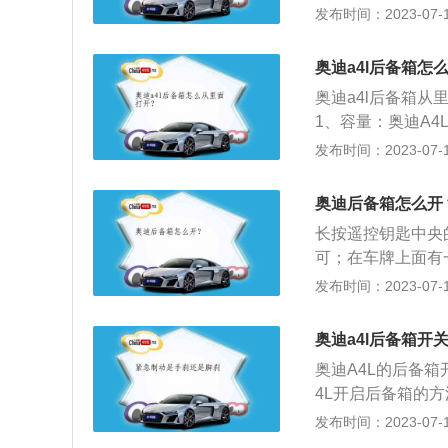
高分别为4761MM、
发布时间：2023-07-17
手动一体式变速器，
种排量的发动机，有
奥迪a4l后备箱怎
马力为252PS，最
奥迪a4l后备箱
1、容量：奥迪A
置。2018以及20
发布时间：2023-07-17
在关闭行李箱盖之
车途中突然敞开。
奥迪后备箱怎么开
部。
长按遥控钥匙中央
可；在车牌上面有
后备箱盖打开即可
发布时间：2023-07-17
品质汽车研发商和
施塔特。2、奥迪
奥迪a4l后备箱开
别、C级别、D级别
奥迪A4L的后备
列繁衍出的Allroa
4L开启后备箱的
1、也可以通过钥
发布时间：2023-07-17
盖随即动自开锁并