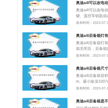
小上、重轻前后”
奥迪a4l可以改电
面，轻型物体放在
奥迪a4l可以改
西。
键、遥控车钥匙或
此外电动尾门还带
发布时间：2023-07-17
箱的意思是车辆后
过触击该按钮，后
奥迪a4l后备箱灯
后备箱下面装有感
奥迪a4l后备箱
一下就能大开后备
箱关闭后，后备箱
备箱感应开关坏。
发布时间：2023-07-17
箱灯就会一直亮着
注意物品的摆放。
奥迪a4l后备箱尺
放在上面；重的物
奥迪a4l后备箱容积
的东西砸坏前面的
m。最小纵深100
方法：如果后备箱
发布时间：2023-07-17
沫，也可以用刷子
中，要注意清洗行
奥迪a4l后备箱是
箱的保养事项：购