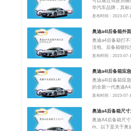
可以通过驾驶员侧
时防止后备箱内物
华汽车品牌，其标
12月20日，201
发布时间：2023-07-17
rbrand发布的
造商，其标志为四
奥迪a4l后备箱外
的英戈尔施塔特，主
奥迪a4后备箱打
迪A7、奥迪A8、
没电、后备箱锁扣
TT、奥迪R8以及
接触不良：重新安
发布时间：2023-07-17
确认是否遥控器本
磨光，以致无法起
奥迪a4l后备箱应
成失灵，检查看看
奥迪a4l后备箱
钥匙放在收音机最
的全新一代奥迪A4
的一款新车，新车
发布时间：2023-07-17
变化及市场需求而
在中国选择加长并
奥迪a4后备箱尺
中型车市场延伸。
奥迪A4后备箱尺寸方
m。以下是关于奥迪