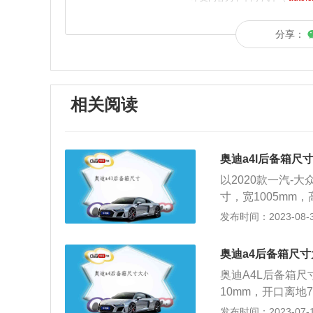
分享：
相关阅读
奥迪a4l后备箱尺
以2020款一汽-大众
寸，宽1005mm，
10mm。（数据
发布时间：2023-08-30
弄脏后要进行清洗
要注意后备箱的边
奥迪a4后备箱尺寸
槽的污垢。洗完之
奥迪A4L后备箱尺寸
10mm，开口离地
奥迪A4L属于中
发布时间：2023-07-17