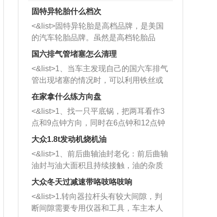
固特异轮胎什么档次
<&list>固特异轮胎是高档品牌，是美国
的汽车轮胎品牌。虽然是高档轮胎品
牌，但是中高低端的轮胎都有生产，这
国六排气管堵塞怎么清理
也是为了更好的开拓市场。
<&list>1、当车主发现自己的国六车排气
管出现堵塞的情况时，可以利用铁丝或
者是细棍，直接将杂物给取出来，如果
在家拿什么练方向盘
堵塞情况比较严重，也可以采取应急措
<&list>1、找一只平底锅，把两耳看作3
施。 <&list>2、直接利用木棍将所有的
点和9点钟方向，同时在6点钟和12点钟
杂物推到排气管里面的位置处，然后将
方向做一个标记。 <&list>2、双手握住
三元催化器拆解开，就可以将堵塞的东
大众1.8t发动机烧机油
平底锅两耳，然后往左打半圈、一圈、
西取出来。但如果是因为积碳过多引起
<&list>1、前后曲轴油封老化：前后曲轴
一圈半的练习，往右同样也要打相同的
的堵塞，就需要将三元催化器泡在草酸
油封与油大面积且持续接触，油的杂质
圈数。 <&list>3、最后强调要反复练
中进行清洗。 <&list>3、也可以利用清
和发动机内持续温度变化使其密封效果
习，这样就可以形成肌肉记忆，在真实
大众冬天过减速带咯吱咯吱响
洗剂对堵塞的情况得到解决，将清洗剂
逐渐减弱，导致渗油或漏油。<&list>2、
驾驶车辆时，不需要记忆也能打好方
放在燃油箱中，与燃油混合后，车辆启
<&list>1.转向器拉杆头有较大间隙，判
活塞间隙过大：积碳会使活塞环与缸体
向。
动时，就可以和汽油一起进入到燃烧
断间隙需要专用仪器和工具，车主本人
的间隙扩大，导致机油流入燃烧室中，