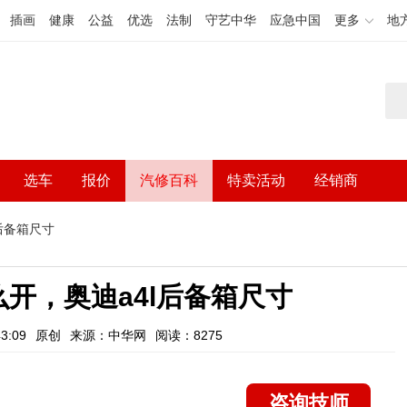
插画
健康
公益
优选
法制
守艺中华
应急中国
更多
地
选车
报价
汽修百科
特卖活动
经销商
l后备箱尺寸
么开，奥迪a4l后备箱尺寸
3:09
原创
来源：中华网
阅读：8275
咨询技师