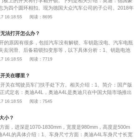
门板上的开关将行李箱开锁。下列是相关介绍：奥迪：德国豪
品滑动，降低被污染或破损的可能性。
志为四个圆环相扣。现为德国大众汽车公司的子公司。2018年
8世界品牌500强排行榜发布，奥迪位列51位。2019年10月，Inte
 16:18:55
阅读：8695
全球品牌百强榜排名42。品牌介绍：奥迪是著名的汽车开发商和制
个圆环相扣。现为德国大众汽车公司的子公司，总部设在德国
面无法打开怎么办？
要车型有奥迪A1、奥迪A3、奥迪A4、奥迪A5、奥迪A6、奥
不开的原因有很多，包括汽车没有解锁、车钥匙没电、汽车电瓶
奥迪Q1、奥迪Q2、奥迪Q3、奥迪Q5、奥迪Q7、奥迪Q8、奥迪
失去润滑、后备箱锁扣变形等，以下具体分析：1、钥匙电池
S、RS性能系列等。
装电池，看遥控器上指示灯亮不亮，如果不亮先更换电池，再
 16:18:55
阅读：7719
身问题。可能是由于长期使用导致按键下的触点表面的导电层
到导电作用，造成失灵。2、信号干扰：有信号干扰也可能造
急开关在哪里？
是不是信号干扰，附近若有强大的磁场，可以用机械开锁，把
应急开关在驾驶员车门扶手处下方。相关介绍：1、简介：国产版
下方的小方格里发动下。
正式定名：奥迪A4L，奥迪A4L是奥迪只在中国大陆市场推出
与A6和A6L的关系相似，也是国外车型在大陆国产后，对配置
 16:18:55
阅读：7545
衍生出来的车型。2、拓展：在高一级别的中高级豪华车纷纷
得到了很好的市场回馈后，这一思路现在正在向其低一级别的
寸大小？
面，进深是1070-1830mm，宽度是980mm，高度是500m
A4L的具体介绍：1、车身尺寸方面：奥迪A4L车身尺寸长宽