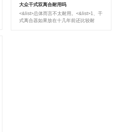
室，最后形成废气排出，就可以让三元
无法制作，需要将车辆送到修理厂或4s
造成烧机油。<&list>3、机油粘度。使用
大众干式双离合耐用吗
催化器得到清洗，排气管堵塞的情况就
店；<&list>2.车辆半轴套管防尘罩破
机油粘度过小的话，同样会有烧机油现
<&list>总体而言不太耐用。<&list>1、干
能够得到解决。
裂，破裂后会出现漏油现象，使半轴磨
象，机油粘度过小具有很好的流动性，
式离合器如果放在十几年前还比较耐
损严重，磨损的半轴容易损坏，产生异
容易窜入到气缸内，参与燃烧。<&list>
用，但是由于现在的汽车发动机动力输
响；<&list>3.稳定器的转向胶套和球头
4、机油量。机油量过多，机油压力过
出越来越高，使得干式离合器散热不足
老化，一般是使用时间过长造成的。解
大，会将部分机油压入气缸内，也会出
的缺陷也逐渐暴露出来。<&list>2、由于
决方法是更换新的质量好的转向橡胶套
现烧机油。<&list>5、机油滤清器堵塞：
干式双离合的工作环境暴露在空气中，
和球头。
会导致进气不畅，使进气压力下降，形
而离合器的散热也是通离合器罩上面的
成负压，使机油在负压的情况下吸入燃
几个小孔来进行散热。但是在行驶过程
烧室引起烧机油。<&list>6、正时齿轮或
中变速箱需要换挡，就不得不使得离合
链条磨损：正时齿轮或链条的磨损会引
器频繁工作。<&list>3、长时间的低速行
起气阀和曲轴的正时不同步。由于轮齿
驶以及过于频繁的启停，导致离合器的
或链条磨损产生的过量侧隙，使得发动
温度不断升高，而低速行驶时空气流动
机的调节无法实现：前一圈的正时和下
效率不高，无法将离合器中的热量有效
一圈可能就不一样。当气阀和活塞的运
的带走，导致离合器内部的温度不断升
动不同步时，会造成过大的机油消耗。
高，加速离合器的磨损。
解决方法：更换正时齿轮或链条。<&list
>7、内垫圈、进风口破裂：新的发动机
设计中，经常采用各种由金属和其他材