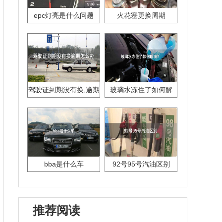
epc灯亮是什么问题
火花塞更换周期
驾驶证到期没有换,逾期
玻璃水冻住了如何解
怎么办??
决？
bba是什么车
92号95号汽油区别
推荐阅读