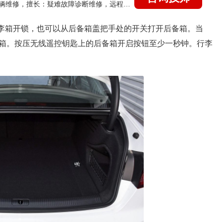
国家认证的汽车维修技师，15年德美日等各系车辆维修，擅长：疑难故障诊断维修，远程维修技术指导
行李箱开锁，也可以从后备箱盖把手处的开关打开后备箱。当
箱。按压无线遥控钥匙上的后备箱开启按钮至少一秒钟。行李