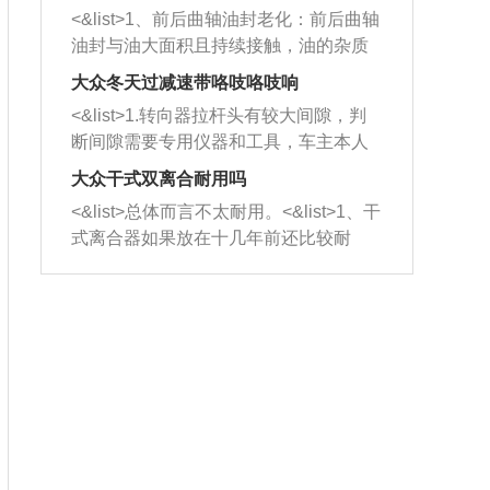
平底锅两耳，然后往左打半圈、一圈、
西取出来。但如果是因为积碳过多引起
<&list>1、前后曲轴油封老化：前后曲轴
一圈半的练习，往右同样也要打相同的
的堵塞，就需要将三元催化器泡在草酸
油封与油大面积且持续接触，油的杂质
圈数。 <&list>3、最后强调要反复练
中进行清洗。 <&list>3、也可以利用清
和发动机内持续温度变化使其密封效果
习，这样就可以形成肌肉记忆，在真实
大众冬天过减速带咯吱咯吱响
洗剂对堵塞的情况得到解决，将清洗剂
逐渐减弱，导致渗油或漏油。<&list>2、
驾驶车辆时，不需要记忆也能打好方
放在燃油箱中，与燃油混合后，车辆启
<&list>1.转向器拉杆头有较大间隙，判
活塞间隙过大：积碳会使活塞环与缸体
向。
动时，就可以和汽油一起进入到燃烧
断间隙需要专用仪器和工具，车主本人
的间隙扩大，导致机油流入燃烧室中，
室，最后形成废气排出，就可以让三元
无法制作，需要将车辆送到修理厂或4s
造成烧机油。<&list>3、机油粘度。使用
大众干式双离合耐用吗
催化器得到清洗，排气管堵塞的情况就
店；<&list>2.车辆半轴套管防尘罩破
机油粘度过小的话，同样会有烧机油现
<&list>总体而言不太耐用。<&list>1、干
能够得到解决。
裂，破裂后会出现漏油现象，使半轴磨
象，机油粘度过小具有很好的流动性，
式离合器如果放在十几年前还比较耐
损严重，磨损的半轴容易损坏，产生异
容易窜入到气缸内，参与燃烧。<&list>
用，但是由于现在的汽车发动机动力输
响；<&list>3.稳定器的转向胶套和球头
4、机油量。机油量过多，机油压力过
出越来越高，使得干式离合器散热不足
老化，一般是使用时间过长造成的。解
大，会将部分机油压入气缸内，也会出
的缺陷也逐渐暴露出来。<&list>2、由于
决方法是更换新的质量好的转向橡胶套
现烧机油。<&list>5、机油滤清器堵塞：
干式双离合的工作环境暴露在空气中，
和球头。
会导致进气不畅，使进气压力下降，形
而离合器的散热也是通离合器罩上面的
成负压，使机油在负压的情况下吸入燃
几个小孔来进行散热。但是在行驶过程
烧室引起烧机油。<&list>6、正时齿轮或
中变速箱需要换挡，就不得不使得离合
链条磨损：正时齿轮或链条的磨损会引
器频繁工作。<&list>3、长时间的低速行
起气阀和曲轴的正时不同步。由于轮齿
驶以及过于频繁的启停，导致离合器的