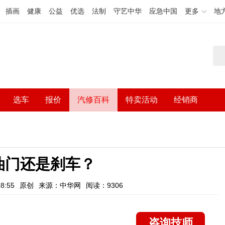
插画
健康
公益
优选
法制
守艺中华
应急中国
更多
地
选车
报价
汽修百科
特卖活动
经销商
油门还是刹车？
8:55
原创
来源：中华网
阅读：9306
咨询技师