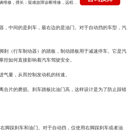
国家认证的汽车维修技师，15年德美日等各系车辆维修，擅长：疑难故障诊断维修，远程维修技术指导
器，中间的是刹车，最右边的是油门。对于自动挡的车型，汽
脚刹（行车制动器）的踏板，制动踏板用于减速停车。它是汽
掌控如何直接影响着汽车驾驶安全。
进气量，从而控制发动机的转速。
离合片的磨损。刹车踏板比油门高，这样设计是为了防止踩错
；右脚踩刹车和油门。对于自动挡，仅使用右脚踩刹车或者油