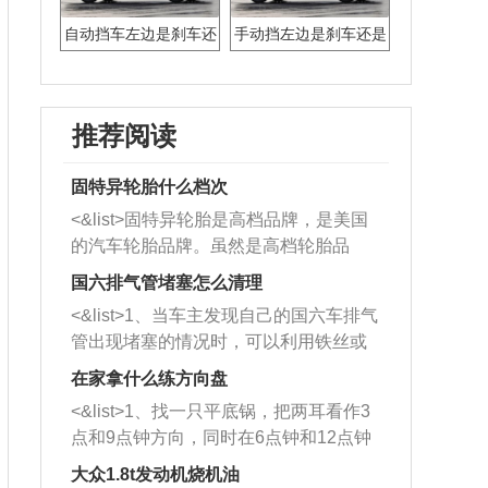
自动挡车左边是刹车还
手动挡左边是刹车还是
是油门
油门
推荐阅读
固特异轮胎什么档次
<&list>固特异轮胎是高档品牌，是美国
的汽车轮胎品牌。虽然是高档轮胎品
牌，但是中高低端的轮胎都有生产，这
国六排气管堵塞怎么清理
也是为了更好的开拓市场。
<&list>1、当车主发现自己的国六车排气
管出现堵塞的情况时，可以利用铁丝或
者是细棍，直接将杂物给取出来，如果
在家拿什么练方向盘
堵塞情况比较严重，也可以采取应急措
<&list>1、找一只平底锅，把两耳看作3
施。 <&list>2、直接利用木棍将所有的
点和9点钟方向，同时在6点钟和12点钟
杂物推到排气管里面的位置处，然后将
方向做一个标记。 <&list>2、双手握住
三元催化器拆解开，就可以将堵塞的东
大众1.8t发动机烧机油