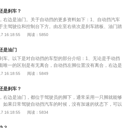
，设计在右脚外侧，是人体一个比较舒适的姿势。刹车设置在
次非常高，为方便起见，人们直接称为“离合”。其操作正确与
踏板略高于油门踏板，这样设计是为了驾驶员的快速反应。正
还是刹车？
车的起步、换挡和倒车。
是以右脚后跟为轴左右旋转，用脚掌来踩踏踏板。车主要养成
，右边是油门。关于自动挡的更多资料如下：1、自动挡汽车
的正下方，遇到紧急情况随时都可以进行刹车制动。
于主驾驶位和控制台下方。由左至右依次是刹车踏板、油门踏
手箱前右手边位置。2、一般自动挡汽车的挡位共有六个，从
 16:18:55
阅读：5850
、R、N、D、S、L。3、自动挡在起步松开手刹的过程中仍需
汽车发动机转速升高出现急速起步现象。
还是油门
刹车。以下是对自动挡的车型的部分介绍：1、无论是手动挡
面唯一的区别是有无离合，自动挡左脚位置没有离合，右边是
。2、设计目的：油门的使用较多，设计在右脚外侧；刹车设
 16:18:55
阅读：5849
刹车踏板略高于油门踏板，这样设计是为了驾驶员的快速反
的操作方式：以右脚后跟为轴左右旋转，用脚掌来踩踏踏板。
还是刹车？
，右边是油门，都位于驾驶员的脚下，通常采用一只脚就能够
。如果日常驾驶自动挡汽车的时候，没有加速的状态下，可以
刹车踏板上，这个行为称之为“备刹车”，能够应付紧急情况需
 16:18:55
阅读：5834
控时间，而右边的油门踏板只有当需要加速的时候才会踩在上
位有：1、p是泊车挡：长时间停车时使用；2、r是倒车挡：倒
边？