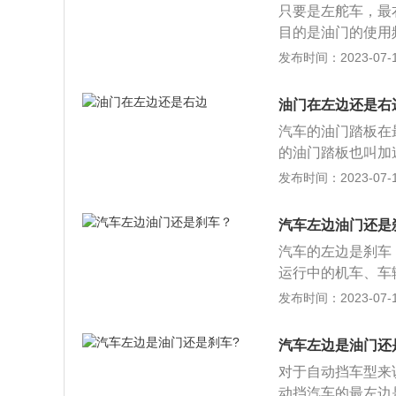
只要是左舵车，最
维护方法：1、及
目的是油门的使用
检查制动蹄或制动
置在右脚里侧，且
发布时间：2023-07-17
的控制装置，由驾
动挡踩油门和刹车
递给发动机上的化
幅度踩下油门。2
油门在左边还是右
踩油门一边移动挡
汽车的油门踏板在
汽车，驾驶时由自
的油门踏板也叫加
自动档汽车通常选
调节发动机转速。
发布时间：2023-07-17
器踏板。2、发动
金制成。从上到下
当控制手柄放进前
踏板面积的功能，
矩增加，推动汽车
汽车左边油门还是
式两种，本质上是
型号车型手动变速
汽车的左边是刹车
踏板，缩短疲劳。
运行中的机车、车
这种踏板，因为它
踏板在方向盘下面
发布时间：2023-07-17
稍微高于怠速油门
刹车片卡住刹车轮
到底，换低挡，爬
刹车杠。常见的还
就是轻轻踩，慢慢
汽车左边是油门还
刹制动器等来进行
晃动。
对于自动挡车型来
板又称加速踏板。
动挡汽车的最左边