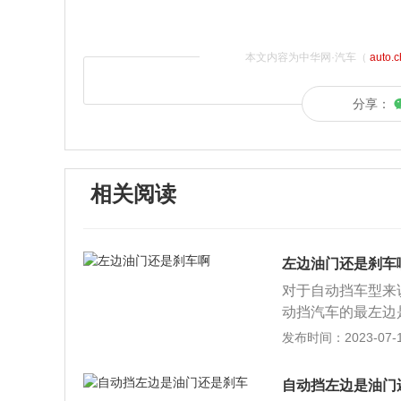
本文内容为中华网·汽车（
auto.
分享：
相关阅读
左边油门还是刹车
对于自动挡车型来
动挡汽车的最左边
门踏板位置与自动
发布时间：2023-07-17
板。自动挡汽车在
动挡汽车在启动发
自动挡左边是油门
换的部件，随着汽