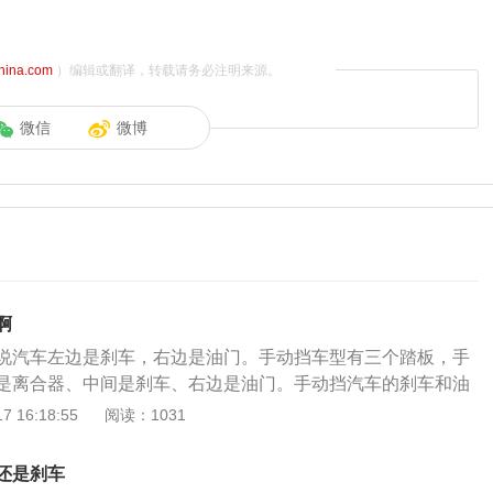
china.com
）编辑或翻译，转载请务必注明来源。
微信
微博
啊
说汽车左边是刹车，右边是油门。手动挡车型有三个踏板，手
是离合器、中间是刹车、右边是油门。手动挡汽车的刹车和油
挡汽车是相同的，只是手动挡汽车在左边多了一个离合器踏
 16:18:55
阅读：1031
启动发动机时，需要踩下刹车踏板，否则发动机无法启动。手
动机时，也需要踩着离合器踏板。离合器片是一个需要定期更
还是刹车
车行驶里程的增加，离合器片的磨损程度也会增加。制动器的