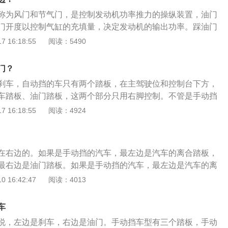
是空挡：短时间停车时使用；4、d是前进挡：也称驱动挡，车辆
称为风门和节气门，是控制发动机功率推力的操纵装置，油门
5、l是低速挡：下坡或者上坡时使用。
门开度以控制气缸的充填量，决定发动机的输出功率。踩油门
、踏放油门踏板时要柔和，做到轻踏缓抬；2、放松离合器要与
 16:18:55
阅读：5490
动作敏捷；3、选择的挡位要适当使发动机大部分时间运行在
气门以节省燃料；4、汽车行驶、熄火前应先松油门踏板不能
门？
刹车，自动挡的车只有两个踏板，在主驾驶位和控制台下方，
车踏板、油门踏板，这两个部分只用右脚控制。不管是手动挡
，都是左边刹车、右边油门，这样设计的主要目的是油门的使
 16:18:55
阅读：4924
脚外侧，是人体一个比较舒适的姿势。刹车设置在右脚内侧，
油门踏板，这样设计是为了驾驶员的快速反应。正确的操作方
跟为轴左右旋转，用脚掌来踩踏踏板。车主要养成脚跟放在刹
在右边的。如果是手动挡的汽车，最左边是汽车的离合踏板，
遇到紧急情况随时都可以进行刹车制动。
最右边是油门踏板。如果是手动挡的汽车，最左边是汽车的离
车踏板，最右边是油门踏板，如果是自动挡的汽车，最左边是
 16:42:47
阅读：4013
右脚控制汽车的油门和刹车，左边是刹车踏板，右边是油门踏
汽车还是手动挡汽车，油门踏板都是在右边的。汽车发动机的
车
车的油门踏板进行控制的，油门踏板的操纵应以右脚跟放在驾
说，左边是刹车，右边是油门。手动挡车型有三个踏板，手动
点，脚掌轻踏在加速踏板上，汽车加油时需要轻踩油门踏板，