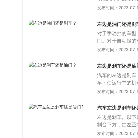
机节气门开度，控
门踏板位置与自动
发布时间：2023-07-17
板。自动挡汽车在
动挡汽车在启动发
左边是油门还是刹
换的部件，随着汽
对于手动挡的车型
门。对于自动挡的
板：顾名思义就是
发布时间：2023-07-17
于减速停车。它是
直接影响着汽车驾
左边是刹车还是油
量，从而控制发动
汽车的左边是刹车
片的磨损。刹车踏
车：使运行中的机
注意事项的介绍如
车刹车踏板在方向
发布时间：2023-07-17
和油门。对于自动
鼓上的刹车片卡住
离合器使用的注意
旁，连于刹车杠。
动，否则会加速离
汽车左边是刹车还
者盘装抱刹制动器
器踏板上，否则容
左边是刹车。以下
装置。油门踏板又
来说，油门和刹车
制台下方，由左至
量，来控制发动机
油门，自然不会踩
管是手动挡还是自
发布时间：2023-07-17
转速。
汽车与驾驶员“人