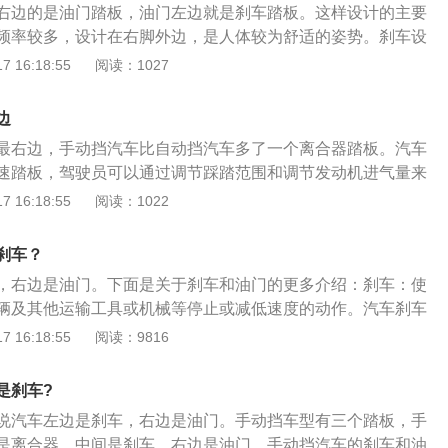
右边的是油门踏板，油门左边就是刹车踏板。这样设计的主要
时清理刹车盘、鼓、刹车片的油渍；定期更换刹车油；2、定期
频率较多，设计在右脚外边，是人体较为舒适的姿势。刹车设
蹄的厚度。节气门又称节流阀、节气门，是指控制发动机功率
刹车踏板略高于油门踏板。这样是为了让驾驶员快速反应。自
 16:18:55
阅读：1027
驶员在驾驶舱内操作油门杆进行控制，并通过控制系统部件传
禁忌：1、不允许在仍踏着刹车时，甚至还未松开手刹时就大
油器或燃油调节器。
、不允许先踩下油门再将挡位换入P挡或N挡。3、不允许一边
边
位。自动挡汽车详细内容：1、选用自动变速器(AT)调节时速的
最右边，手动挡汽车比自动挡汽车多了一个离合器踏板。汽车
动变速器操控系统依据发动机转速和负荷自动选用合适档位，
速踏板，驾驶员可以通过调节踩踏范围和调节发动机进气量来
用液力传动装置替代手动档汽车机械式离合器，因此没有离合
在大多数情况下，油门踏板具有以下特征：1.制造材料由铝合
 16:18:55
阅读：1022
机转速低时，液体传递扭矩比较有限，不能够推动汽车前进，
增加踏板的面积可以提高踏板的控制程度；2.踏板底部有调节
进档，松掉制动踏板，伴随着加油和发动机转速提高，传递扭
可以根据自己的生活习惯进行设置。油门踏板有落地式和悬挂
前进。3、汽车成本费用方面，自动变速箱成本费用要高过同
刹车？
一样的。油门踏板的转轴位于踏板底部，我们可以更好地控制
箱成本费用，较手动变速箱优势在于易于驾驶。
，右边是油门。下面是关于刹车和油门的更多介绍：刹车：使
悬挂踏板，其转轴位于支架顶部，更容易踩下。制造商更喜欢
辆及其他运输工具或机械等停止或减低速度的动作。汽车刹车
可以节省成本。启动发动机时，不得将油门踏板踩到底，只能
，踩住刹车踏板，则使刹车杠杆联动受压并传至到刹车鼓上的
 16:18:55
阅读：9816
。汽车行驶时，挡位应与油门相匹配。上坡时，不要把油门踩
盘，使汽车减速或停止运行。汽车手动刹车是在排挡旁，连于
坡。踩离合器时不要踩油门，防止发动机轰鸣损坏。总结起来
有自行车刹车，它是靠固定在车架上的杆状制动器或者盘装抱
举，直线加速，发软力，不要操之过急，脚尖用力，不要突然
是刹车?
减速的。油门：控制发动机功率（推力）的操纵装置。油门踏
说汽车左边是刹车，右边是油门。手动挡车型有三个踏板，手
是汽车燃料供给系的一部分。通过控制其踩踏量，来控制发动
是离合器、中间是刹车、右边是油门。手动挡汽车的刹车和油