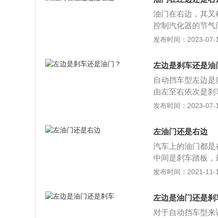
车时使用；3、n
油门在右边，其又
平稳前进时使用；
控制汽化器的节气
的注意事项是：1
发布时间：2023-07-17
踩油门密切配合，
中级转速和较大节
左边是刹车还是油
猛轰空油门。
自动挡车型左边是
由左至右依次是刹
还是自动挡的车型
发布时间：2023-07-17
用较多，设计在右
且刹车踏板略高于
左油门还是右边
式应该是以右脚后
汽车上的油门都是
车踏板的正下方，
中间是刹车踏板，
合踏板，中间是刹
发布时间：2021-11-10
没有踏板的，使用
板，无论是自动挡
左边是油门还是刹
供油量都是通过汽
对于自动挡车型来
驶室地板上作为支