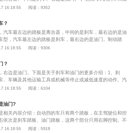
制进气量，电脑控制油量，从而控制发动机的转速。
挡汽车是相同的，只是手动挡汽车在左边多了一个离合器踏
 16:18:55
阅读：9352
启动发动机时，需要踩下刹车踏板，否则发动机无法启动。手
动机时，也需要踩着离合器踏板。离合器片是一个需要定期更
车？
车行驶里程的增加，离合器片的磨损程度也会增加。
，汽车最左边的踏板是离合器，中间的是刹车，最右边的是油
车型，汽车最左边的踏板是刹车，最右边的是油门。制动踏
限制动力的踏板，即脚刹（行车制动器）的踏板，制动踏板用
 16:18:55
阅读：9306
汽车驾驶五大操纵件之一。使用频次非常高。驾驶人掌控如何
驶安全。油门踏板：通过控制其踩踏量，来控制发动机进气
门？
机的转速。开车踩离合器时要踩到底再换挡，否则回加快离合
，右边是油门。下面是关于刹车和油门的更多介绍：1、刹
板比油门高，这样设计是为了防止踩错而发生事故。踏板使用
车、车辆及其他运输工具或机械等停止或减低速度的动作。汽
下：左右脚的分布:对于手动挡来讲，左脚踩离合；右脚踩刹车
盘下面，踩住刹车踏板，则使刹车杠杆联动受压并传至到刹车
 16:18:55
阅读：6104
挡，仅使用右脚踩刹车或者油门。你不能同时踩油门和刹车。
刹车轮盘，使汽车减速或停止运行。汽车手动刹车是在排挡
事项:汽车在换挡时，离合器踏板应快速踩下和抬起，不能半连
常见的还有自行车刹车，它是靠固定在车架上的杆状制动器或
合器片的磨损。汽车正常行驶时，不要把左脚长时间放在离合
是油门?
等来进行减速的。2、油门：控制发动机功率（推力）的操纵
易造成离合器片磨损快。刹车和油门的区别:从驾驶的专业角度
是相关内容介绍：自动挡的车只有两个踏板，在主驾驶位和控
称加速踏板。是汽车燃料供给系的一部分。通过控制其踩踏
都必须一脚控制，也就是说你踩刹车的时候油门必须松开。踩
右依次是刹车踏板、油门踏板，这两个部分只用右脚控制。不
节气门开度，控制进气量，电脑控制油量，从而控制发动机的
刹车。离合器踏板：是手动挡汽车离合器总成的操纵装置，是
动挡的车型，都是左边刹车、右边油门，这样设计的主要目的
 16:18:55
阅读：5918
机”交互部分。在学车中或在正常驾驶中，是汽车驾驶“五大操纵