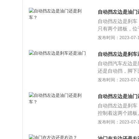
是油门的使用较多
件”之一，使用频
右脚内侧，且刹车
自动挡左边是油门
否，直接影响着汽
确的操作方式应该
自动挡左边是刹车
脚跟放在刹车踏板
只有两个踏板，位
板，挡位在中央扶
发布时间：2023-07-17
上到下分别为：P
踩制动踏板，防止
自动挡左边是刹车
自动挡汽车左边是
还是自动挡，脚下
油门，左边是刹车
发布时间：2023-07-17
置在右脚内侧，且
应。3、脚部正确
自动挡左边是油门
自动挡左边是刹车
控制着这两个踏板
将右脚放在左边的
发布时间：2023-07-17
要减速时候节省操
面。自动挡车的挡
油门在左边还是右