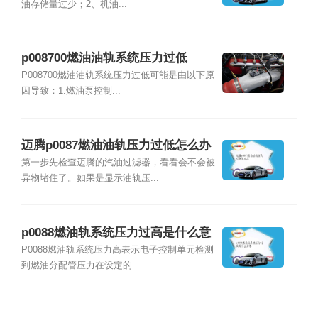
油存储量过少；2、机油...
p008700燃油油轨系统压力过低
P008700燃油油轨系统压力过低可能是由以下原
因导致：1.燃油泵控制...
迈腾p0087燃油油轨压力过低怎么办
第一步先检查迈腾的汽油过滤器，看看会不会被
异物堵住了。如果是显示油轨压...
p0088燃油轨系统压力过高是什么意
思
P0088燃油轨系统压力高表示电子控制单元检测
到燃油分配管压力在设定的...