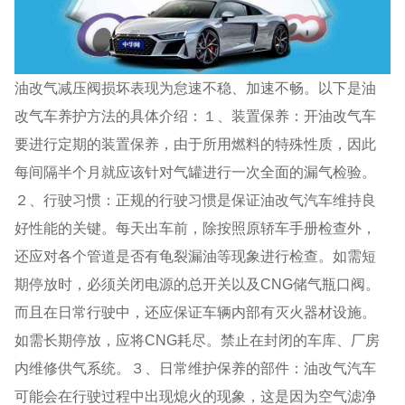
油改气减压阀损坏表现为怠速不稳、加速不畅。以下是油
改气车养护方法的具体介绍：１、装置保养：开油改气车
要进行定期的装置保养，由于所用燃料的特殊性质，因此
每间隔半个月就应该针对气罐进行一次全面的漏气检验。
２、行驶习惯：正规的行驶习惯是保证油改气汽车维持良
好性能的关键。每天出车前，除按照原轿车手册检查外，
还应对各个管道是否有龟裂漏油等现象进行检查。如需短
期停放时，必须关闭电源的总开关以及CNG储气瓶口阀。
而且在日常行驶中，还应保证车辆内部有灭火器材设施。
如需长期停放，应将CNG耗尽。禁止在封闭的车库、厂房
内维修供气系统。３、日常维护保养的部件：油改气汽车
可能会在行驶过程中出现熄火的现象，这是因为空气滤净