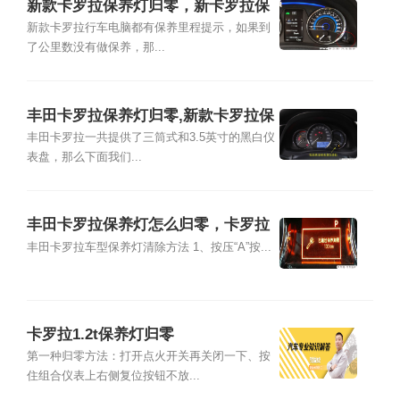
新款卡罗拉保养灯归零，新卡罗拉保
养灯归零
新款卡罗拉行车电脑都有保养里程提示，如果到
了公里数没有做保养，那...
丰田卡罗拉保养灯归零,新款卡罗拉保
养灯归零
丰田卡罗拉一共提供了三筒式和3.5英寸的黑白仪
表盘，那么下面我们...
丰田卡罗拉保养灯怎么归零，卡罗拉
保养灯复位清零方法
丰田卡罗拉车型保养灯清除方法 1、按压“A”按...
卡罗拉1.2t保养灯归零
第一种归零方法：打开点火开关再关闭一下、按
住组合仪表上右侧复位按钮不放...