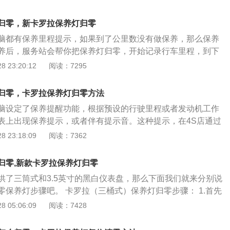
00%ENGINEOILLIFE（100%发动机机油寿命）菜单项点亮显
按钮，百分比将变为100%，机油寿命指示器即被归零；如果百
归零，新卡罗拉保养灯归零
0%，则重复以上步骤；4、关闭点火开关；如果起动车辆时更换
脑都有保养里程提示，如果到了公里数没有做保养，那么保养
次出现，则发动机机油寿命系统未被归零，重复归零程序。
养后，服务站会帮你把保养灯归零，开始记录行车里程，到下
提示。如果不到服务站，自己做保养也可以把保养灯归零的，
 23:20:12
阅读：7295
作。如果不归零，那么就记录不了你保养的里程。手动归零方
开关转到ON再回转到OFF。 2、按住组合仪表上的“日行驶里
归零，卡罗拉保养灯归零方法
钮并保持不放。 3、点火开关转到ON，此时保养灯先点亮3s
脑设定了保养提醒功能，根据预设的行驶里程或者发动机工作
1s后熄灭。 4、松开复位按钮，归零完成。 5、点火开关转到O
表上出现保养提示，或者伴有提示音。这种提示，在4S店通过
作用就是记录一些重要配件的使用里程数，犹如短跑比赛中的计时
直接在车载上进行设定，当保养后人工进行对提示的取消复位
 23:18:09
阅读：7362
车主以及汽车维修工作人员的作用。如果车主更换了相关零
如果保养灯不归零，行车电脑就记录不了你下一次保养的里
零，会将相应的汽车保养灯归零，。如果车主更换了相关配
下； 1、点火开关转到ON再回转到OFF。 2、按住组合仪表
，不会影响到车辆的性能，但是会给下次更换汽车配件带来麻
归零,新款卡罗拉保养灯归零
显示器的复位按钮并保持不放。 3、点火开关转到ON，此时保
新配件使用的时间。
供了三筒式和3.5英寸的黑白仪表盘，那么下面我们就来分别说
烁2s，然后亮1s后熄灭。 4、松开复位按钮，归零完成。 5、
零保养灯步骤吧。 卡罗拉（三桶式）保养灯归零步骤： 1.首先
F。 保养灯的作用就是记录一些重要配件的使用里程数，犹如短
启动按钮来开火。 2.按下短距离里程表复位按钮切换到短距离
 05:06:09
阅读：7428
一样，起到提醒车主以及汽车维修工作人员的作用。如果车主
.然后关闭发动机开关。 4.按下短距离里程表复位按钮时，将发动机
不将保养灯归零，会将相应的汽车保养灯归零，。如果车主更
模式。持续按住开关直到短距离里程表显示“000000”为止，这时