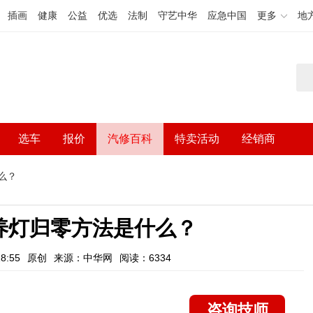
插画
健康
公益
优选
法制
守艺中华
应急中国
更多
地
选车
报价
汽修百科
特卖活动
经销商
么？
养灯归零方法是什么？
8:55
原创
来源：中华网
阅读：6334
咨询技师