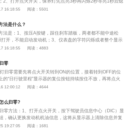
；2、打开点火开关，保养灯先点亮3秒再闪烁2秒等亮1秒后熄
行保养灯重置，这样即可消除保养里程提示。
按钮，归零完成。卡罗拉17款的车身结构是4门5座三厢车，车
 16:18:55
阅读：5501
mm、宽1775mm、高1485mm，轴距为2700mm，前后轮距均
容积为45l，整备质量为1375kg。
方法是什么？
方法是：1、按压A按键，踩住刹车踏板，两者都不能中途松
源打开，不能启动发动机；3、仪表盘的字符闪烁或者整个显示
保持按压A按键，省略号就会出现在仪表盘；5、释放归零按键
 16:18:55
阅读：4883
、保养灯复位操作完成，关闭车辆电源。卡罗拉是丰田汽车的一
型轿车，其车型尺寸是长4630mm、宽1775mm、高1480m
归零
mm，油箱容积是55升。
养灯归零需要先将点火开关转到ON的位置，接着转到OFF的位
上的“日行驶里程”显示器的复位按钮持续按住不放，再将点火
，等保养灯亮起到3秒进行闪烁2秒，再亮起1秒后熄灭，就可以
 12:00:12
阅读：4644
完成保养灯归零，最后将点火开关转到OFF的位置就可以了。
行车电脑上设置有保养提醒的功能，在车辆的行驶达到预设的行
怎么归零?
动机的工作时间时，仪表盘上就会出现保养的提示，这时，除
灯归零方法：1、打开点火开关，按下驾驶员信息中心（DIC）显
，还可以通过去4S店请专业的人员进行归零设定。
按钮，确认更换发动机机油信息，这将从显示器上清除信息并复
信息中心（DIC）显示器右侧INFO按钮上的上\/下箭头，进入
 19:27:05
阅读：1681