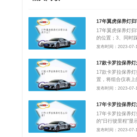
17年翼虎保养灯
17年翼虎保养灯
的位置；3、同时
4、在25秒后会出
发布时间：2023-07-17
载的ecoboost发
车型最大功率为24
17款卡罗拉保养
一体变速箱。
17款卡罗拉保养
置，将组合仪表上
转至ON位置，等
发布时间：2023-07-17
位按钮松开，完成
卡罗拉的长宽高分别为
17年卡罗拉保养
面，这款车17款
17年卡罗拉保养
条进气口，下进气
的“日行驶里程”
也进行了调整。
点亮3s再闪烁2s
发布时间：2023-07-17
FF。保养灯的作