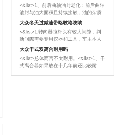
平底锅两耳，然后往左打半圈、一圈、
西取出来。但如果是因为积碳过多引起
<&list>1、前后曲轴油封老化：前后曲轴
一圈半的练习，往右同样也要打相同的
的堵塞，就需要将三元催化器泡在草酸
油封与油大面积且持续接触，油的杂质
圈数。 <&list>3、最后强调要反复练
中进行清洗。 <&list>3、也可以利用清
和发动机内持续温度变化使其密封效果
习，这样就可以形成肌肉记忆，在真实
大众冬天过减速带咯吱咯吱响
洗剂对堵塞的情况得到解决，将清洗剂
逐渐减弱，导致渗油或漏油。<&list>2、
驾驶车辆时，不需要记忆也能打好方
放在燃油箱中，与燃油混合后，车辆启
<&list>1.转向器拉杆头有较大间隙，判
活塞间隙过大：积碳会使活塞环与缸体
向。
动时，就可以和汽油一起进入到燃烧
断间隙需要专用仪器和工具，车主本人
的间隙扩大，导致机油流入燃烧室中，
室，最后形成废气排出，就可以让三元
无法制作，需要将车辆送到修理厂或4s
造成烧机油。<&list>3、机油粘度。使用
大众干式双离合耐用吗
催化器得到清洗，排气管堵塞的情况就
店；<&list>2.车辆半轴套管防尘罩破
机油粘度过小的话，同样会有烧机油现
<&list>总体而言不太耐用。<&list>1、干
能够得到解决。
裂，破裂后会出现漏油现象，使半轴磨
象，机油粘度过小具有很好的流动性，
式离合器如果放在十几年前还比较耐
损严重，磨损的半轴容易损坏，产生异
容易窜入到气缸内，参与燃烧。<&list>
用，但是由于现在的汽车发动机动力输
响；<&list>3.稳定器的转向胶套和球头
4、机油量。机油量过多，机油压力过
出越来越高，使得干式离合器散热不足
老化，一般是使用时间过长造成的。解
大，会将部分机油压入气缸内，也会出
的缺陷也逐渐暴露出来。<&list>2、由于
决方法是更换新的质量好的转向橡胶套
现烧机油。<&list>5、机油滤清器堵塞：
干式双离合的工作环境暴露在空气中，
和球头。
会导致进气不畅，使进气压力下降，形
而离合器的散热也是通离合器罩上面的
成负压，使机油在负压的情况下吸入燃
几个小孔来进行散热。但是在行驶过程
烧室引起烧机油。<&list>6、正时齿轮或
中变速箱需要换挡，就不得不使得离合
链条磨损：正时齿轮或链条的磨损会引
器频繁工作。<&list>3、长时间的低速行
起气阀和曲轴的正时不同步。由于轮齿
驶以及过于频繁的启停，导致离合器的