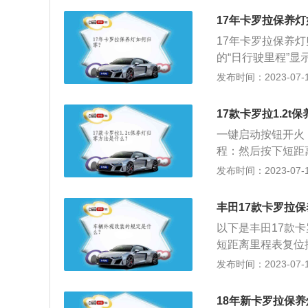
一样，起到提醒车
17年卡罗拉保养
不将保养灯归零，
17年卡罗拉保养
没有归零，不会影
的“日行驶里程”
准确知道新配件使
点亮3s再闪烁2s
发布时间：2023-07-17
FF。保养灯的作
一样，起到提醒车
17款卡罗拉1.2
不将保养灯归零，
一键启动按钮开火
有归零，不会影响
程：然后按下短距
确知道新配件使用
然后关闭发动机开
发布时间：2023-07-17
机开关切换至“O
示“000000”
丰田17款卡罗拉
以下是丰田17款
短距离里程表复位
离里程表复位按钮
发布时间：2023-07-17
距离里程表显示“0
1、卡罗拉（Cor
18年新卡罗拉保