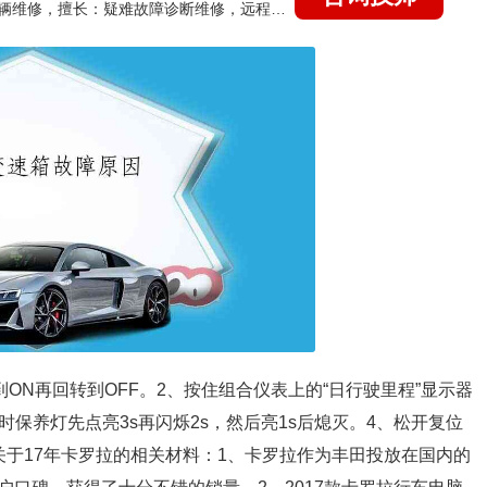
国家认证的汽车维修技师，15年德美日等各系车辆维修，擅长：疑难故障诊断维修，远程维修技术指导
ON再回转到OFF。2、按住组合仪表上的“日行驶里程”显示器
保养灯先点亮3s再闪烁2s，然后亮1s后熄灭。4、松开复位
关于17年卡罗拉的相关材料：1、卡罗拉作为丰田投放在国内的