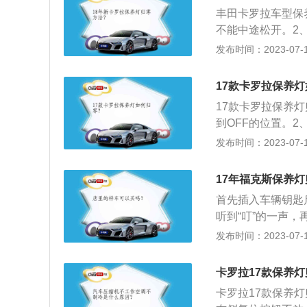
是米其林轮胎215/4
丰田卡罗拉车型保
动型轮毂、强化离
不能中途松开。2
全新COROLL
闪烁或者整个显示屏
发布时间：2023-07-17
计”的第10代“CO
5、释放归零按键
A-EX花冠”2种
是保养灯的扩展资
下至小型车高端的广
17款卡罗拉保养
护。不是所有的车
市场，以此满足中
17款卡罗拉保养
除。2、车辆的机
到OFF的位置。
这样做为了减少后
放。3、之后再点
发布时间：2023-07-17
亮起1秒后熄灭，
转到OFF的位置
17年福克斯保养
功能，在车辆的行
首先插入车辆钥匙
上就会出现保养的
听到“叮”的一声
的人员进行归零设
示。以下是相关介
发布时间：2023-07-17
养提示，当车辆的
起，说明这时候应
卡罗拉17款保养
果是4S店在保养
卡罗拉17款保养
重置保养里程的方