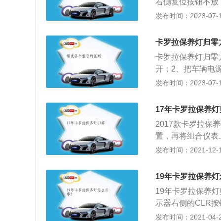
右侧复位按钮不放
业的汽修师傅来进
灭；3、松开复位
发布时间：2023-07-17
身尺寸是：长4630
为1535mm，油箱
卡罗拉保养灯归零
卡罗拉保养灯归零
开；2、把车辆电
屏闪烁；4、继续
发布时间：2023-07-17
A，松掉刹车；6
个品牌，是一辆紧凑
17年卡罗拉保养灯
m，轴距是2700
2017款卡罗拉保
置，再将组合仪表
开关转至ON位置
发布时间：2021-12-16
将复位按钮松开，
17款的卡罗拉的
19年卡罗拉保养灯
驶里程或者达到发
19年卡罗拉保养
了手动进行归零外
示器右侧的CLR
位；2、按动驾驶员
发布时间：2021-04-25