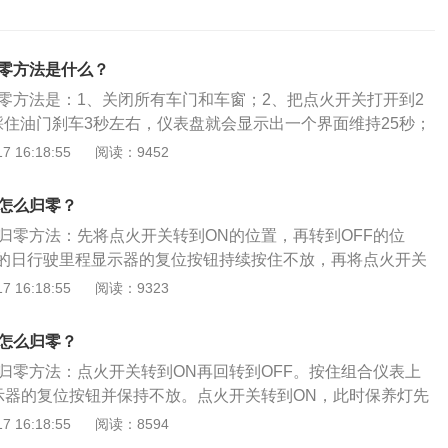
归零方法是什么？
归零方法是：1、关闭所有车门和车窗；2、把点火开关打开到2
踩住油门刹车3秒左右，仪表盘就会显示出一个界面维持25秒；
现complete这个英文，代表保养灯已经完成归零。17年翼虎搭
 16:18:55
阅读：9452
动机，其1.5t车型的最大功率为181ps，峰值扭矩为240nm；2.0T
5ps，峰值扭矩为350nm，传动方面与发动机匹配的是6速手自
灯怎么归零？
灯归零方法：先将点火开关转到ON的位置，再转到OFF的位
的日行驶里程显示器的复位按钮持续按住不放，再将点火开关
保养灯亮起到3秒进行闪烁2秒，再亮起1秒后熄灭，就可以将复
 16:18:55
阅读：9323
保养灯归零，然后将点火开关转到OFF的位置就可以了。17款
4620mm、1775mm、1480mm，轴距为2700mm。外观方
灯怎么归零？
采用夸张的前脸设计，整体更加时尚运动，上进气格栅弱化成一
灯归零方法：点火开关转到ON再回转到OFF。按住组合仪表上
格栅采用大嘴式设计，前灯组采用更为锋利的造型，内部结构
显示器的复位按钮并保持不放。点火开关转到ON，此时保养灯先
，然后亮1s后熄灭。松开复位按钮，归零完成。点火开关转到O
 16:18:55
阅读：8594
用是记录一些重要配件的使用里程数，犹如短跑比赛中的计时器