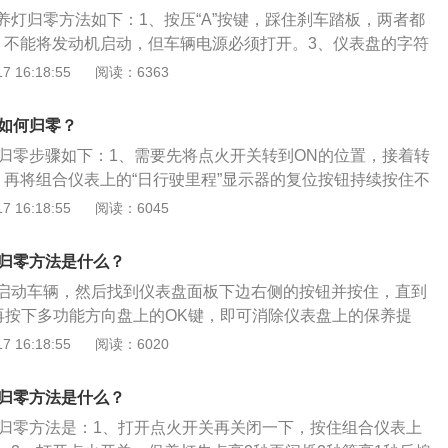
5-R17轮胎、TRD-Sportivo高性能减震器、TRD-TF417寸运
养灯归零方法如下：1、按压“A”按键，踩住刹车踏板，两者都
合器、高性能刹车片则保证其拥有比较理想的运动性能。2、
、不能将发动机启动，但车辆电源必须打开。3、仪表盘的字符
A，由采用了“全新开发的平台、发动机和加大了整车尺寸、全新设
闪烁。4、继续保持按压“A”按键，“...”就会出现在仪表盘。
 16:18:55
阅读：6363
ROLLA卡罗拉”和现行COROLLA花冠的后继改进车型“COROLL
“A”，松掉刹车。6、保养灯复位操作完成，关闭车辆电源。以下
车型构成。一汽丰田将以COROLLA卡罗拉覆盖上至中级车低端、
料：1、保养灯提醒车主，新的保养时间已到，建议及时养
阔市场空间，而COROLLA-EX花冠紧随其后，将覆盖下一级
灯如何归零？
型都能手动清除，部分车型需要厂家专用的仪器进行代码的清
国市场上消费者对汽车的多样化需求。
灯归零步骤如下：1、需要先将点火开关转到ON的位置，接着转
械寿命虽然更加长久。但是，有些部件的保养是要定期进行，
2、再将组合仪表上的“日行驶里程”显示器的复位按钮持续按住不
期的维修成本。
火开关转至ON位置。4、等保养灯亮起到3秒进行闪烁2秒，再
 16:18:55
阅读：6045
就可以将复位按钮松开，完成保养灯归零。5、最后将点火开关
即可。注意事项：17款的卡罗拉的行车电脑上设置有保养提醒的
灯归零方法是什么？
驶达到预设的行驶里程或者达到发动机的工作时间时，仪表盘
启动车辆，然后找到仪表盘面板下边右侧的按钮并按住，直到
提示，这时，除了手动进行归零外，还可以通过去4S店请专业
，再按下多功能方向盘上的OK键，即可消除仪表盘上的保养提
定。
绍：1.车辆在售出时或者是保养过后，通常都会在车上设置保
 16:18:55
阅读：6020
行驶里程或者是时间达到了保养的标准的时候，保养灯就会亮
该趁早对车辆进行保养，以保证车辆有一个最佳的工况。2.如
灯归零方法是什么？
过后忘记设置新的保养里程，可以通过翻阅车辆的说明书来找到
灯归零方法是：1、打开点火开关再关闭一下，按住组合仪表上
法，如果无法操作，也可以将车送往4S店或者是汽修店，让专