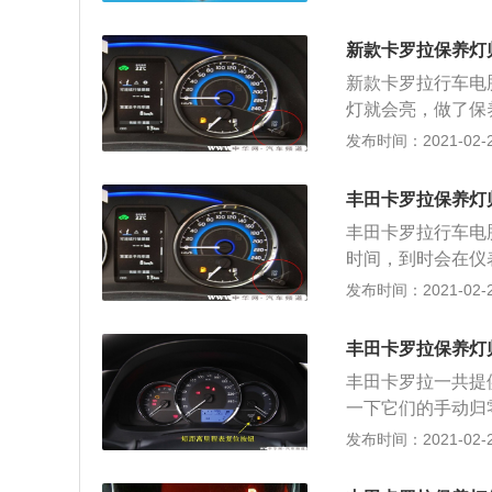
DIC菜单；3、在1
示后，按住CLR
新款卡罗拉保养灯
分比没有变为10
新款卡罗拉行车电
发动机机油信息再
灯就会亮，做了保
一次保养公里数时
发布时间：2021-02-28
按照说明书上来操
法如下； 1、点火
丰田卡罗拉保养灯
程”显示器的复位按
丰田卡罗拉行车电
再闪烁2s，然后亮
时间，到时会在仪
FF。 保养灯的
连接诊断电脑或者
发布时间：2021-02-28
器一样，起到提醒
进入下一个周期。
件，不将保养灯归
程。手动归零方法如
件，但是没有归零
丰田卡罗拉保养灯
上的“日行驶里程”
烦：不能准确知道
丰田卡罗拉一共提
养灯先点亮3s再闪
一下它们的手动归
点火开关转到OF
按下卡罗拉的一键
发布时间：2021-02-28
跑比赛中的计时器
里程表“A”。 3
更换了相关零件，
开关切换至“ON”