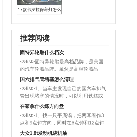
17款卡罗拉保养灯怎么
归零
推荐阅读
固特异轮胎什么档次
<&list>固特异轮胎是高档品牌，是美国
的汽车轮胎品牌。虽然是高档轮胎品
牌，但是中高低端的轮胎都有生产，这
国六排气管堵塞怎么清理
也是为了更好的开拓市场。
<&list>1、当车主发现自己的国六车排气
管出现堵塞的情况时，可以利用铁丝或
者是细棍，直接将杂物给取出来，如果
在家拿什么练方向盘
堵塞情况比较严重，也可以采取应急措
<&list>1、找一只平底锅，把两耳看作3
施。 <&list>2、直接利用木棍将所有的
点和9点钟方向，同时在6点钟和12点钟
杂物推到排气管里面的位置处，然后将
方向做一个标记。 <&list>2、双手握住
三元催化器拆解开，就可以将堵塞的东
大众1.8t发动机烧机油