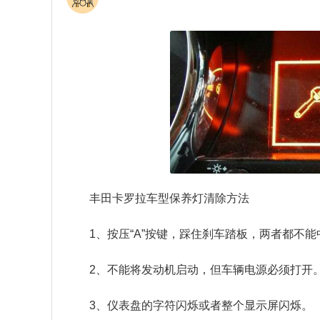
丰田卡罗拉车型保养灯清除方法
1、按压“A”按键，踩住刹车踏板，两者都不
2、不能将发动机启动，但车辆电源必须打开
3、仪表盘的字符闪烁或者整个显示屏闪烁。