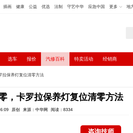
插画
健康
公益
优选
法制
守艺中华
应急中国
更多
地
选车
报价
汽修百科
特卖活动
经销商
罗拉保养灯复位清零方法
零，卡罗拉保养灯复位清零方法
6:09
原创
来源：中华网
阅读：8334
咨询技师