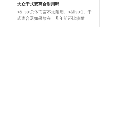
室，最后形成废气排出，就可以让三元
无法制作，需要将车辆送到修理厂或4s
造成烧机油。<&list>3、机油粘度。使用
大众干式双离合耐用吗
催化器得到清洗，排气管堵塞的情况就
店；<&list>2.车辆半轴套管防尘罩破
机油粘度过小的话，同样会有烧机油现
<&list>总体而言不太耐用。<&list>1、干
能够得到解决。
裂，破裂后会出现漏油现象，使半轴磨
象，机油粘度过小具有很好的流动性，
式离合器如果放在十几年前还比较耐
损严重，磨损的半轴容易损坏，产生异
容易窜入到气缸内，参与燃烧。<&list>
用，但是由于现在的汽车发动机动力输
响；<&list>3.稳定器的转向胶套和球头
4、机油量。机油量过多，机油压力过
出越来越高，使得干式离合器散热不足
老化，一般是使用时间过长造成的。解
大，会将部分机油压入气缸内，也会出
的缺陷也逐渐暴露出来。<&list>2、由于
决方法是更换新的质量好的转向橡胶套
现烧机油。<&list>5、机油滤清器堵塞：
干式双离合的工作环境暴露在空气中，
和球头。
会导致进气不畅，使进气压力下降，形
而离合器的散热也是通离合器罩上面的
成负压，使机油在负压的情况下吸入燃
几个小孔来进行散热。但是在行驶过程
烧室引起烧机油。<&list>6、正时齿轮或
中变速箱需要换挡，就不得不使得离合
链条磨损：正时齿轮或链条的磨损会引
器频繁工作。<&list>3、长时间的低速行
起气阀和曲轴的正时不同步。由于轮齿
驶以及过于频繁的启停，导致离合器的
或链条磨损产生的过量侧隙，使得发动
温度不断升高，而低速行驶时空气流动
机的调节无法实现：前一圈的正时和下
效率不高，无法将离合器中的热量有效
一圈可能就不一样。当气阀和活塞的运
的带走，导致离合器内部的温度不断升
动不同步时，会造成过大的机油消耗。
高，加速离合器的磨损。
解决方法：更换正时齿轮或链条。<&list
>7、内垫圈、进风口破裂：新的发动机
设计中，经常采用各种由金属和其他材