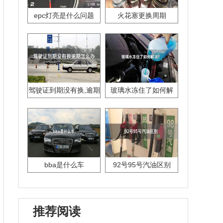
epc灯亮是什么问题
火花塞更换周期
驾驶证到期没有换,逾期
玻璃水冻住了如何解
怎么办??
决？
bba是什么车
92号95号汽油区别
推荐阅读