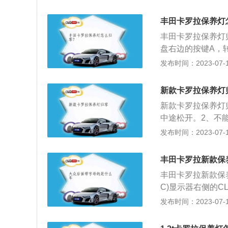
下“DISP”开关
面。2、按下“DIS
丰田卡罗拉保养灯
关选择“是”，最后按
丰田卡罗拉保养灯
盘右边的按键A，转
放开按键A；2、点
发布时间：2023-07-17
现service-i
下是卡罗拉的相关
新款卡罗拉保养灯
的宽度是1780m
新款卡罗拉保养灯
车身的前轮距是15
中途松开。2、不
最小离地间隙是15
或者整个显示屏闪
发布时间：2023-07-17
放归零按键A，松
（黑白型）保养灯归
丰田卡罗拉新款保
盘上的“DISP”
丰田卡罗拉新款保
按住“DISP”开关。
C)显示器右侧的
(DIC)显示器右侧
发布时间：2023-07-17
ILLIFE(10
100%，机油寿命