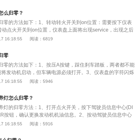
显示设定画面，然后按住方向盘上的“DISP”开关显示定制模式画
P”开关选择保养设置，然后按住“DISP”开关。3、按下“DISP”开
怎么归零？
住“DISP”开关。
归零的方法如下：1、转动转火开关到on位置：需要按下仪表
动点火开关到on位置，仪表盘上面将出现service，出现之后
火开关转动到off位置：按下仪表盘左边的按键B，仪表盘上出
 16:18:55
阅读：6819
n加公里数的字样，把点火开关转动到off位置即可完成保养灯归零。以
介绍：1、车身尺寸：丰田卡罗拉车身的长度是4635mm，车身
归零
m，车身的高度是1455mm，车身的轴距是2700mm。2、轮距：
归零的方法如下：1、按压A按键，踩住刹车踏板，两者都不能
27mm，车身的后轮距是1526mm。3、最小离地间隙：车身的
能将发动机启动，但车辆电源必须打开。3、仪表盘的字符闪烁
2mm，车身是4门5座的三厢车型。
烁。4、继续保持按压A按键，直到仪表盘出现省略号。5、释
 16:18:55
阅读：5946
掉刹车。6、保养灯复位操作完成，关闭车辆电源即可。卡罗拉
零步骤：1、按下“DISP”开关显示设定画面，然后按住方向
养灯怎么归零？
开关显示定制模式画面。2、按下“DISP”开关选择保养设置，然后
养灯的归零方法：1、打开点火开关，按下驾驶员信息中心(DI
3、按下“DISP”开关选择“是”，最后按住“DISP”开关即可。
CLR按钮，确认更换发动机机油信息。2、按动驾驶员信息中心
INFO按钮上的上/下箭头，进入DIC菜单。3、在100%ENGINEO
 16:18:55
阅读：5916
0%发动机机油寿命)菜单项点亮显示后，按住CLR按钮，百分比将变为
指示器即被归零；如果百分比没有变为100%，则重复以上步