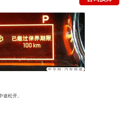
能中途松开。
。