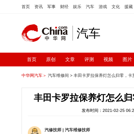
首页
资讯
军事
财经
娱乐
汽车
游戏
文化
援藏
汽车
首页
原创
文章
评测
视频
图片
中华网汽车＞
汽车维修间 >
丰田卡罗拉保养灯怎么归零，卡
丰田卡罗拉保养灯怎么归
发布时间：2021-02-25 06:2
汽修技师
|
汽车维修技师