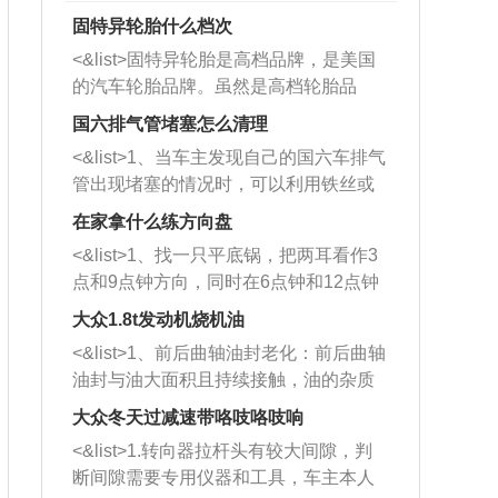
固特异轮胎什么档次
<&list>固特异轮胎是高档品牌，是美国
的汽车轮胎品牌。虽然是高档轮胎品
牌，但是中高低端的轮胎都有生产，这
国六排气管堵塞怎么清理
也是为了更好的开拓市场。
<&list>1、当车主发现自己的国六车排气
管出现堵塞的情况时，可以利用铁丝或
者是细棍，直接将杂物给取出来，如果
在家拿什么练方向盘
堵塞情况比较严重，也可以采取应急措
<&list>1、找一只平底锅，把两耳看作3
施。 <&list>2、直接利用木棍将所有的
点和9点钟方向，同时在6点钟和12点钟
杂物推到排气管里面的位置处，然后将
方向做一个标记。 <&list>2、双手握住
三元催化器拆解开，就可以将堵塞的东
大众1.8t发动机烧机油
平底锅两耳，然后往左打半圈、一圈、
西取出来。但如果是因为积碳过多引起
<&list>1、前后曲轴油封老化：前后曲轴
一圈半的练习，往右同样也要打相同的
的堵塞，就需要将三元催化器泡在草酸
油封与油大面积且持续接触，油的杂质
圈数。 <&list>3、最后强调要反复练
中进行清洗。 <&list>3、也可以利用清
和发动机内持续温度变化使其密封效果
习，这样就可以形成肌肉记忆，在真实
大众冬天过减速带咯吱咯吱响
洗剂对堵塞的情况得到解决，将清洗剂
逐渐减弱，导致渗油或漏油。<&list>2、
驾驶车辆时，不需要记忆也能打好方
放在燃油箱中，与燃油混合后，车辆启
<&list>1.转向器拉杆头有较大间隙，判
活塞间隙过大：积碳会使活塞环与缸体
向。
动时，就可以和汽油一起进入到燃烧
断间隙需要专用仪器和工具，车主本人
的间隙扩大，导致机油流入燃烧室中，