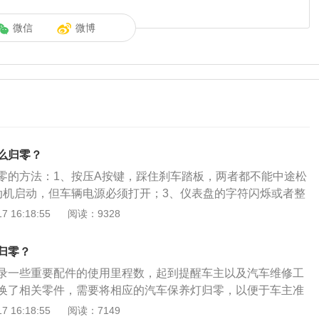
微信
微博
么归零？
零的方法：1、按压A按键，踩住刹车踏板，两者都不能中途松
动机启动，但车辆电源必须打开；3、仪表盘的字符闪烁或者整
、继续保持按压A按键，省略号就会出现在仪表盘；5、释放归
 16:18:55
阅读：9328
车；6、保养灯复位操作完成，关闭车辆电源。新卡罗拉的尺寸
mm、1775mm、1480mm，轴距为2700mm。
归零？
录一些重要配件的使用里程数，起到提醒车主以及汽车维修工
换了相关零件，需要将相应的汽车保养灯归零，以便于车主准
的时间。以下是关于卡罗拉保养灯归零的步骤：1、首先按
 16:18:55
阅读：7149