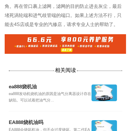
角。再在管口裹上滤网，滤网的目的防止进去灰尘，最后
堵死涡轮端和进气歧管端的端口。如果上述方法不行，只
能去4S店或是专业的汽修店，请求专业人士的帮助了。
相关阅读
ea888烧机油
ea888发动机烧机油的原因是油气分离器设计存在
缺陷。可以试着把油气分...
EA888烧机油吗
EA888会烧坏机油，但不会过度烧坏。第二代EA