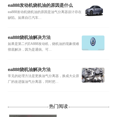
ea888发动机烧机油的原因是什么
ea888发动机烧机油的原因是油气分离器设计存在
缺陷。如果自己汽车...
ea888烧机油解决方法
如果是第二代EA888发动机，烧机油的现象很难
彻底解决，因为是通病。可...
ea888烧机油解决方法
常见的处理方法是更换油气分离器，换成大众原
厂的改进版油气分离器，同时把...
热门阅读