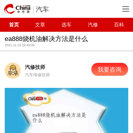
汽车
首页
文章
选车
汽修
百科
ea888烧机油解决方法是什么
2021-11-10 16:43:05
汽修技师
我要咨询
汽车维修技师