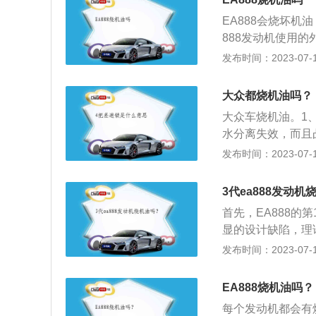
*宽*高：4866*1
的心脏，发动机内
油封选用的是耐热
8T180马力L4发
EA888会烧坏机
差，工作温度可达
触，再加上冷热工
箱。（数据来源有
888发动机使用
润滑油才可降低发
收缩，导致机油进
部分油汽会带着空
发布时间：2023-07-17
油封。4、机油品
代EA888发动
不达标，润滑效果
上增加了一级锥形
大众都烧机油吗？
易对缸壁造成磨损
耗率，自然改善了
情况。解决方法：
大众车烧机油。1
卡槽改为螺纹式，
到达正常温度后还
水分离失效，而且
以前更强的冲击力
不能很好地密封。
油泄漏。还有就是
发布时间：2023-07-17
件的材质，明显的
烧机油。解决方法
增压的车型中，需
紧器，进一步提高
气阻力高。过高的
2、在驾驶过程中
3代ea888发动机
耗。空气过滤器严
会导致发动机内燃
首先，EA888的
气过滤器。7、不
致发动机积碳。所
显的设计缺陷，理
滤器维护不当都会
些车主不会出现烧
主要是因为发动机
发布时间：2023-07-17
升。脏油还会引起
也有所改善。
离器时，少量的油
同前面对应的各条
常所说的燃烧机油
净油的消耗也要高
EA888烧机油吗？
馈的油燃烧问题大
中的油量太多。由
每个发动机都会有
离效果显著提高，