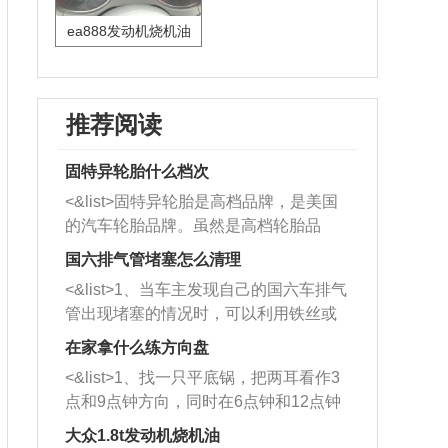
ea888发动机烧机油
推荐阅读
固特异轮胎什么档次
<&list>固特异轮胎是高档品牌，是美国
的汽车轮胎品牌。虽然是高档轮胎品
牌，但是中高低端的轮胎都有生产，这
国六排气管堵塞怎么清理
也是为了更好的开拓市场。
<&list>1、当车主发现自己的国六车排气
管出现堵塞的情况时，可以利用铁丝或
者是细棍，直接将杂物给取出来，如果
在家拿什么练方向盘
堵塞情况比较严重，也可以采取应急措
<&list>1、找一只平底锅，把两耳看作3
施。 <&list>2、直接利用木棍将所有的
点和9点钟方向，同时在6点钟和12点钟
杂物推到排气管里面的位置处，然后将
方向做一个标记。 <&list>2、双手握住
三元催化器拆解开，就可以将堵塞的东
大众1.8t发动机烧机油