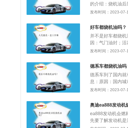
因此而补加新油，
的介绍：烧机油后
了。大众第3代E
面，或飞溅润滑发
车的动力性能下降
发布时间：2023-07-17
变阀门定时技术，
燃烧室。解决方法
会变严重，甚至超
类型或工作类型。
润滑系统进行排查
好车都烧机油吗？
0.040加大的气
老化和破损的气门
成窜油现象。同样
并不是好车都烧机
一步缩小，保持发
不同类型的发动机
因：气门油封；活
组。每一类活塞环
入了发动机的燃烧
发布时间：2023-07-17
制该发动机的机油
车辆氧传感器过快
高。现代发动机的
升、尾气排放超标
德系车都烧机油吗
加。某些新型发动机
封，确保气门的密
德系车到了国内就
发动机设计=50
的积碳，这算预防
息：原因：国内城
两侧（上面和下面
惯，不要过于激烈
人口也多，在人多
发布时间：2023-07-17
面泄漏。此原因常
现象就导致了汽车
端面密封能力的油
油黏稠度相对国内
奥迪ea888发动
异。烧机油：“烧
ea888发动机
烧。
先要了解发动机是
动机内的零件就开