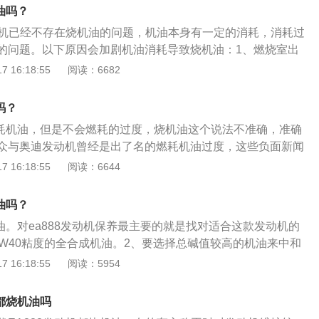
决方法：更换气门、气门油封、气门导管等。发动机汽缸垫烧
机油吗？
道漏入燃烧室，从而烧机油。判断方法：拆下火花塞→检查汽
发动机已经不存在烧机油的问题，机油本身有一定的消耗，消耗过
两缸气压相近且气压低于标准值，就有汽缸串气，有可能造成
的问题。以下原因会加剧机油消耗导致烧机油：1、燃烧室出
：更换汽缸垫。活塞、活塞环与汽缸壁间隙过大，造成机油进
的气环卡滞，出现密封不良的情况。2、润滑系统中产生油
 16:18:55
阅读：6682
断方法：着车→拔出机油尺，观察机油尺口有无蓝色气体喷
回油孔堵塞，刮油性能减弱。3、活塞与缸壁之间产生磨损。
无，不烧机油。解决方法：发动机维修，更换活塞、活塞环、
现腐蚀老化密封性能失效的现象。5、现在车上都有曲轴箱通风
吗？
如果出现问题，也会加剧机油的消耗。
会燃耗机油，但是不会燃耗的过度，烧机油这个说法不准确，准确
众与奥迪发动机曾经是出了名的燃耗机油过度，这些负面新闻
，使大众从第三代ea888发动机改用混合喷油系统。机油的作
 16:18:55
阅读：6644
了解发动机是汽车的“心脏”，机油就是汽车的“血液”，发动机
动机内的零件就开始运动、摩擦，但是高频率的运动摩擦，外
机油吗？
，时间久了就需要润滑油来保养发动机。2、机油就是起到对
机油。对ea888发动机保养最主要的就是找对适合这款发动机的
润滑减磨、辅助冷却降温、密封防漏、防锈防蚀、减震缓冲的
5W40粘度的全合成机油。2、要选择总碱值较高的机油来中和
缓机油变质。3、要选择ACEA（欧洲汽车制造商协会）标准的
 16:18:55
阅读：5954
，ACEA中有很多机油标准，是由协会成员之一“大众集团”所提
HS高温剪切粘度高于3.5的机油，同样ACEAA3/B4标准要求H
8都烧机油吗
大众提出。