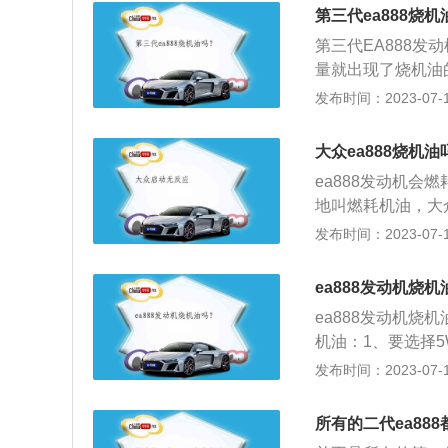
漏气；无良好。解
第三代ea888烧
穿，造成机油从油
第三代EA888
缸压力，如果相邻
量就出现了烧机油
漏机油。解决方法
现积碳，使活塞环
发布时间：2023-07-17
入燃烧室燃烧。判
泥，油泥使油环的
出。有，烧机油；
4、气门密封处出
汽缸套等。
大众ea888烧机油
系统（废气阀），
ea888发动机
地叫燃耗机油，大
也警告了奥迪大众
发布时间：2023-07-17
用如下：1、首先要
在发动的时候，发
ea888发动机烧
加一些高温的环境
ea888发动机烧
发动机内部零件，
机油：1、要选择
保养效果。
汽油中的酸基，减
发布时间：2023-07-17
机油，理由很简单
出。4、要选择HT
所有的二代ea88
THS>3.5，也是