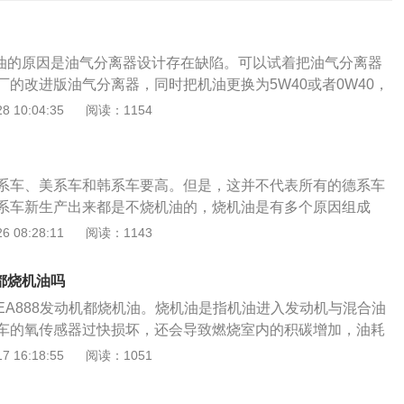
烧机油的原因是油气分离器设计存在缺陷。可以试着把油气分离器
厂的改进版油气分离器，同时把机油更换为5W40或者0W40，
05标准的机油，换完之后会好很多。如果上述方法不行，只能去4
 10:04:35
阅读：1154
修店，请求专业人士的帮助了。如果自己汽车的发动机出现了
，建议立即维修，否则会影响发动机的正常运行。机油对于发
要的，机油被称为发动机的血液，如果发动机内没有机油，那
系车、美系车和韩系车要高。但是，这并不代表所有的德系车
运行的。大众EA888发动机是大众全新设计的一款发动机，发
系车新生产出来都是不烧机油的，烧机油是有多个原因组成
、涡轮增压、可变气门正时等一系列先进技术于一身，实现了
来就都烧机油。烧机油主要原因：1、燃油品质差。造成汽车
 08:28:11
阅读：1143
A888发动机是大众集团旗下中高级车型的主力机型，包括1.8
是燃油品质差，燃油无法得到充分的燃烧，就会形成大量的积
排量，集缸内直喷、涡轮增压、可变气门正时等一系列先进技术于一
间的累积会越来越厚，其中一部分会进入到活塞之中，造成活
速扭矩，良好的燃油经济性以及一流的可靠性，得到市场的广
8都烧机油吗
堵塞，就会在发动机中产生缝隙，空气就通过缝隙进入到燃烧
8发动机遵循全球统一的技术规格和质量控制要求，搭载于大众旗
EA888发动机都烧机油。烧机油是指机油进入发动机与混合油
成烧机油的现象。解决方法：使用质量好的燃油。2、交通拥
、帕萨特，奥迪Q5等多款车型上。以迈腾2023款200万辆纪
车的氧传感器过快损坏，还会导致燃烧室内的积碳增加，油耗
充分燃烧。由于国内的交通拥堵，燃油得不到有效的燃烧，就
领先型为例：长*宽*高：4866*1832*1479mm，最大功率：137k
导致发动机的引擎损坏，难以修复。烧机油和车主平时的使
 16:18:55
阅读：1051
，积碳堵塞回油孔，刮油环无法刮下缸壁上的机油，机油就会
牛米，采用2.0T186马力L4发动机，型号为EA888-DTH，排
大的关系。机油：即发动机润滑油，被誉为汽车的血液，能对
烧，造成烧机油的现象。解决方法：正常现象，尽量不在拥挤
湿式双离合变速箱。以迈腾2018款330TSIDSG舒适型为例：长
清洁、冷却、密封、减磨、防锈、防蚀等作用。发动机是汽车
、气门油封老化。气门油封老化也会发生烧机油的情况。气门