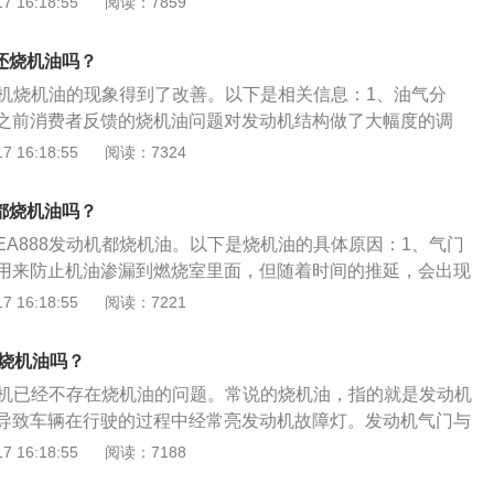
 16:18:55
阅读：7859
润滑油来保养发动机，机油就起到对发动机内部零件，润滑减
，密封防漏，防锈防蚀，减震缓冲的保养效果。2、优点：活
机还烧机油吗？
力小，可以节省燃油，提升动力。
发动机烧机油的现象得到了改善。以下是相关信息：1、油气分
之前消费者反馈的烧机油问题对发动机结构做了大幅度的调
心式油气分离器，从而机油蒸汽分离的效果得到了显著提升，
 16:18:55
阅读：7324
低了机油的消耗速率，烧机油的现象得到明显改善。2、进气
EA888发动机在改善机油消耗过快的问题的同时，采用了进气
8都烧机油吗？
，从而有效提高了进气效率。在排量不变的基础上提升了发动
EA888发动机都烧机油。以下是烧机油的具体原因：1、气门
迪Q5L上搭载的2.0T高功率版本发动机最大马力达到252
用来防止机油渗漏到燃烧室里面，但随着时间的推延，会出现
。严重会影响气门的密封性，很容易出现烧机油的现象。2、
 16:18:55
阅读：7221
汽车的使用时间比较长，会有燃烧不充分的积碳附在活塞环
，很可能会使活塞环与缸体的间隙扩大，导致机油流入燃烧室
机烧机油吗？
严重还会导致发动机爆缸的现象。3、驾驶习惯：经常性的急
发动机已经不存在烧机油的问题。常说的烧机油，指的就是发动机
速行驶，容易导致润滑油油膜的损坏，从而导致发动机润滑不
导致车辆在行驶的过程中经常亮发动机故障灯。发动机气门与
损，也有一定概率出现烧机油。4、油量过多：如果机油油量
或气门油封老化密封不严，使机油从气门位置进入燃烧室，造
 16:18:55
阅读：7188
度线，多出的机油很容易就会进入燃烧室内（内部压力过高）
法：着车→打开机油加油口盖→检查有无蓝色气体喷出，有，