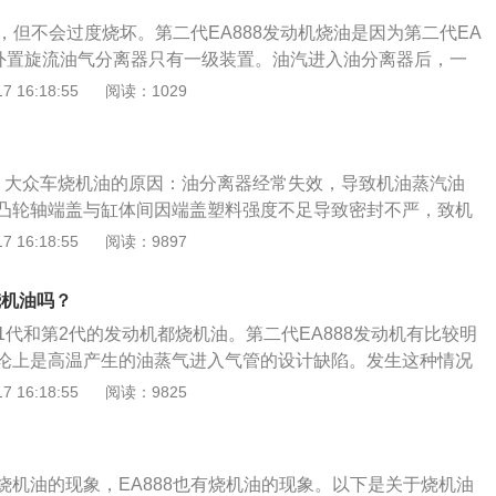
832*1464mm，最大功率：132kW，最大扭矩：300牛米，采用1.
有许多相互摩擦运动的金属表面，这些部件运动速度快、环境
和耐油的橡胶制作而成，油封需要在高温下与汽油和机油相接
动机，型号为EA888-CUF，排量1.8L，采用7挡湿式双离合变速
油，但不会过度烧坏。第二代EA888发动机烧油是因为第二代EA
400摄氏度至600摄氏度。在这样恶劣的工况下面，只有合格的
作的温度变化，会消耗油封中的增塑剂，长时间之后开始进行
驾官网）
的外置旋流油气分离器只有一级装置。油汽进入油分离器后，一
动机零件的磨损，延长使用寿命。
入燃烧室燃烧，从而造成烧机油的现象。解决方法：更换气门
气体进入歧管，然后带着混合气进入气缸参与燃烧。但在第三
 16:18:55
阅读：1029
质不达标。机油品质不达标也是烧机油的原因之一，机油品质
机上，采用了两级离心式油气分离器，并在原有涡流分离器的基础
就会减弱，再加上积碳的累积，会让机油失去润滑效果，就容
分离器，大大提高了油蒸气的分离效果，进一步降低了油的消
，磨损会让发动机的温度升高，很快就容易出现拉缸、报废的
烧油现象。第三代EA888发动机正时链条张紧器支柱由原来的
使用质量好的机油即可。5、汽车活塞环密封不好。如果汽车
、大众车烧机油的原因：油分离器经常失效，导致机油蒸汽油
受力面积更大。即使张紧器的直径和材料不变，它也能承受比
是出现烧机油的情况，那么可能是汽车的活塞环出现了问题，
凸轮轴端盖与缸体间因端盖塑料强度不足导致密封不严，致机
。为了进一步改善这个问题，第三代EA888发动机还加强了配
密封环出现泄露机油的情况，机油进入燃烧室，然后汽车就会
其分离器下方的压力阀设计的缺陷，使得机油会泄漏。在涡轮
 16:18:55
阅读：9897
标志就是将原来配件号06H开头的张紧器换成了06K开头的张
：去维修店更换汽车活塞环，重新密封。6、进气口堵塞，进
要机油去冷却，所以机油在冷却涡轮增压器的时候会蒸发。
了链条张紧器的耐用性，同时也对正时链条进行了改进。
进气系统阻力，会增加发动机内的真空度，并能增大油的消
，驾驶习惯和燃油的品质也会导致发动机烧机油。如果急加速
烧机油吗？
重堵塞就是这种情况的一个例子。解决方法：清洁进气口和空
油燃烧不充分导致发动机积碳，燃油的品质差在燃烧后也会导
第1代和第2代的发动机都烧机油。第二代EA888发动机有比较明
按换油周期换机油，油脏。如果不按换油周期换机油，机油过
以烧机油的因素有非常多。所以有些车主会出现烧机油，而有
论上是高温产生的油蒸气进入气管的设计缺陷。发生这种情况
使机油变脏，使得机油堵塞活塞、活塞环处油隙，导致油耗上
机油的情况。现在大众推出了第三代发动机后，烧机油的情况
只有一级处理装置在外部的涡流式油气缸里，当油蒸气进入油
 16:18:55
阅读：9825
轴承、气缸、活塞、活塞环的磨损加剧。这些磨损的部件，如
蒸气和空气一起进入气管，发动机内的机油减少，也是我们通
中的具体解释，会导致油耗的上升。特别注意。脏油本身比干
。至于第三代EA888发动机，大众厂商根据至今为止消费者反
。解决方法：去维修店换机油，清洁机油过滤器。8、油底壳
幅度调整发动机结构，采用2段离心式油气分离器，油蒸气分
于油尺插入错误，未能座到底，导致测得油位比实际油位低，
烧机油的现象，EA888也有烧机油的现象。以下是关于烧机油
与前一代相比机油消耗速度大幅下降，机油燃烧现象明显改善