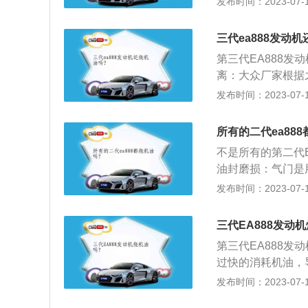
发布时间：2023-07-17
境，时间久就需要
磨，辅助冷却降温
三代ea888发动
塞上下运动摩擦阻
第三代EA888
离：大众厂家根据
整，采用了两级离
发布时间：2023-07-17
相比上一代大大降
可变气门：第三代
所有的二代ea88
可变气门正时技术
不是所有的第二代
机的动力参数，像奥
油封磨损：气门是
匹。
磨损或老化的情况
发布时间：2023-07-17
活塞间隙过大：当
上，但长期不清理
三代EA888发动
中，造成烧机油，
第三代EA888
加速和长时间的高
过快的消耗机油，
良和部分零件的磨
气门导管间隙过大
发布时间：2023-07-17
过多，超过最高刻
成烧机油。检查方
产生胶状积碳。