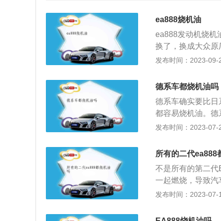
ea888烧机油
ea888发动机
换了，换成大众原
符合大众502/5
发布时间：2023-09-28
S店或是专业的汽
严重的烧机油现象
德系车都烧机油吗
动机来说是非常重
德系车确实要比日
发动机是无法正常
都容易烧机油。德
动机集合缸内直喷
的，并不是生产出
发布时间：2023-07-26
动力与经济环保。E
烧机油的首要原因
L和2.0L两种
碳，积碳经过长时
身，凭借充足的低
所有的二代ea88
塞环粘连，回油孔
泛认可。EA88
不是所有的第二代
室内参与燃烧，形
下迈腾、CC、途观
一起燃烧，导致汽
堵导致，燃油不能
念版330TSIDSG
上升，严重的还会
发布时间：2023-07-17
会生成大量的积碳
W，最大扭矩：320
用、保养都有着很
留在燃烧室内被燃
量2.0L，采用7挡
发动机起到润滑、
路段开车即可。3
EA888烧机油吗