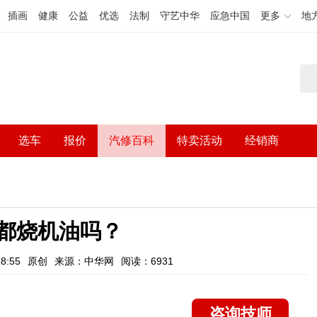
插画
健康
公益
优选
法制
守艺中华
应急中国
更多
地
选车
报价
汽修百科
特卖活动
经销商
88都烧机油吗？
8:55
原创
来源：中华网
阅读：6931
咨询技师