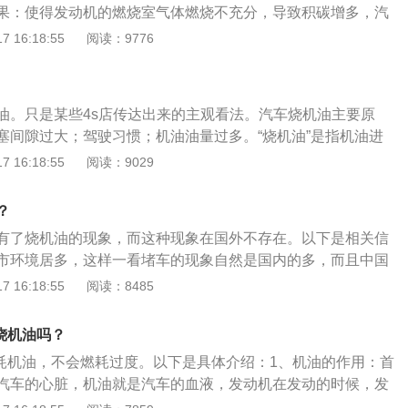
使得油位过高。如果高至压力润滑发动机的连杆底端触及油
果：使得发动机的燃烧室气体燃烧不充分，导致积碳增多，汽
A888发动机在改善机油消耗过快的问题的同时，采用了吸气可
动机的油环浸入油池过深，会导致过量机油甩至气缸壁，进入
，加速无力。导致汽车的燃油消耗变多，并且尾气排放污染也
 16:18:55
阅读：9776
有效地提高了吸气效率。
：去维修店清理油底壳中的油。9、所配活塞环不适合发动机
标，车主经济负担也变重。烧机油的解决方法：要将整个机油
如果选配了尺寸不合适的活塞环（如0.020加大的活塞环用在了
，清楚燃烧残留的积碳，确保进气门排气门的畅通，同时对于
缸中)，由于二者配合不当，无法将气缸上部的油刮回，会立即造
油封曲轴油封进行更换，最后也要将发动机缸体之间的间隙进
的，活塞环底和环槽的间隙同样加大，进一步增加机油消耗。
油。只是某些4s店传达出来的主观看法。汽车烧机油主要原
动机的温度不会过高。
，不同的工作条件，需要各种不同的特别设计制造的活塞环
塞间隙过大；驾驶习惯；机油油量过多。“烧机油”是指机油进
组，为某一特定用途而制，如果用在了错误的地方，就无法控
室，与混合气一起参与了燃烧。车辆出现“烧机油”现象，会使
 16:18:55
阅读：9029
消耗。解决方法：使用正确的活塞环组。10、发动机真空度
损坏，导致燃烧室的积碳增加、怠速不稳、加速无力、油耗上
转速、气阀重叠角和压缩特性的提高，使得发动机的真空度增
等不良后果。汽车出现烧机油处理方法：应及时更换气门油
？
减速时，吸气真空度高达25英寸（635mm)汞柱高度（旧的
封性。直接更换汽车活塞环即可。还需要定期清理活塞环上面
有了烧机油的现象，而这种现象在国外不存在。以下是相关信
8mm汞柱高度）。高的真空度需要开发新的油环，对活塞环槽的
烧机油的一种方式。在日常驾驶中，应注意一下自己的驾车习
市环境居多，这样一看堵车的现象自然是国内的多，而且中国
）进行有效密封，避免在高真空和减速时机油从油环两侧和背
。
车多公路有限的情况下，马路上总会出现堵车的现象，而这种
 16:18:55
阅读：8485
常是冒蓝烟或油耗高的一个主要原因。解决方法：使用具备侧
发动机的怠速行驶，由此烧机油。两种机油的不同，德国的机
环。
的要高一些，清洁度和润滑性也更好，所以结果也能出现差
机烧机油吗？
机油”是指机油进入了发动机的燃烧室，与混合气一起参与了燃
会燃耗机油，不会燃耗过度。以下是具体介绍：1、机油的作用：首
汽车的心脏，机油就是汽车的血液，发动机在发动的时候，发
始运动、摩擦，但是高频率的运动摩擦，外加一些高温的环