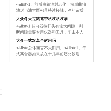
平底锅两耳，然后往左打半圈、一圈、
西取出来。但如果是因为积碳过多引起
<&list>1、前后曲轴油封老化：前后曲轴
一圈半的练习，往右同样也要打相同的
的堵塞，就需要将三元催化器泡在草酸
油封与油大面积且持续接触，油的杂质
圈数。 <&list>3、最后强调要反复练
中进行清洗。 <&list>3、也可以利用清
和发动机内持续温度变化使其密封效果
习，这样就可以形成肌肉记忆，在真实
大众冬天过减速带咯吱咯吱响
洗剂对堵塞的情况得到解决，将清洗剂
逐渐减弱，导致渗油或漏油。<&list>2、
驾驶车辆时，不需要记忆也能打好方
放在燃油箱中，与燃油混合后，车辆启
<&list>1.转向器拉杆头有较大间隙，判
活塞间隙过大：积碳会使活塞环与缸体
向。
动时，就可以和汽油一起进入到燃烧
断间隙需要专用仪器和工具，车主本人
的间隙扩大，导致机油流入燃烧室中，
室，最后形成废气排出，就可以让三元
无法制作，需要将车辆送到修理厂或4s
造成烧机油。<&list>3、机油粘度。使用
大众干式双离合耐用吗
催化器得到清洗，排气管堵塞的情况就
店；<&list>2.车辆半轴套管防尘罩破
机油粘度过小的话，同样会有烧机油现
<&list>总体而言不太耐用。<&list>1、干
能够得到解决。
裂，破裂后会出现漏油现象，使半轴磨
象，机油粘度过小具有很好的流动性，
式离合器如果放在十几年前还比较耐
损严重，磨损的半轴容易损坏，产生异
容易窜入到气缸内，参与燃烧。<&list>
用，但是由于现在的汽车发动机动力输
响；<&list>3.稳定器的转向胶套和球头
4、机油量。机油量过多，机油压力过
出越来越高，使得干式离合器散热不足
老化，一般是使用时间过长造成的。解
大，会将部分机油压入气缸内，也会出
的缺陷也逐渐暴露出来。<&list>2、由于
决方法是更换新的质量好的转向橡胶套
现烧机油。<&list>5、机油滤清器堵塞：
干式双离合的工作环境暴露在空气中，
和球头。
会导致进气不畅，使进气压力下降，形
而离合器的散热也是通离合器罩上面的
成负压，使机油在负压的情况下吸入燃
几个小孔来进行散热。但是在行驶过程
烧室引起烧机油。<&list>6、正时齿轮或
中变速箱需要换挡，就不得不使得离合
链条磨损：正时齿轮或链条的磨损会引
器频繁工作。<&list>3、长时间的低速行
起气阀和曲轴的正时不同步。由于轮齿
驶以及过于频繁的启停，导致离合器的