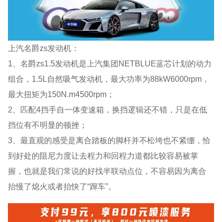
上汽名爵zs发动机：
1、名爵zs1.5发动机是上汽集团NETBLUE蓝芯计划的动力
组合，1.5L自然吸气发动机，最大功率为88kW6000rpm，
最大扭矩为150N.m4500rpm；
2、匹配4挡手自一体变速箱，换挡逻辑还不错，只是在低
挡位有不明显的顿挫；
3、最直观的感受是离合踏板的脚杆并不松垮也不紧绷，恰
到好处的阻尼力度让去程力和回程力道都比较容易被掌
握，也就是我们常说的好找半联动点位，不容易因为离合
抬慢了熄火或者抬快了“蹿车”。