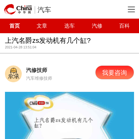
汽车
首页
文章
选车
汽修
百科
上汽名爵zs发动机有几个缸?
2021-04-28 13:51:04
汽修技师
我要咨询
汽车维修技师