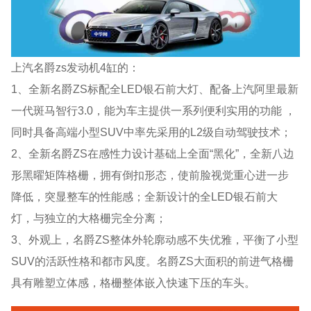
上汽名爵zs发动机4缸的：
1、全新名爵ZS标配全LED银石前大灯、配备上汽阿里最新
一代斑马智行3.0，能为车主提供一系列便利实用的功能 ，
同时具备高端小型SUV中率先采用的L2级自动驾驶技术；
2、全新名爵ZS在感性力设计基础上全面“黑化”，全新八边
形黑曜矩阵格栅，拥有倒扣形态，使前脸视觉重心进一步
降低，突显整车的性能感；全新设计的全LED银石前大
灯，与独立的大格栅完全分离；
3、外观上，名爵ZS整体外轮廓动感不失优雅，平衡了小型
SUV的活跃性格和都市风度。名爵ZS大面积的前进气格栅
具有雕塑立体感，格栅整体嵌入快速下压的车头。