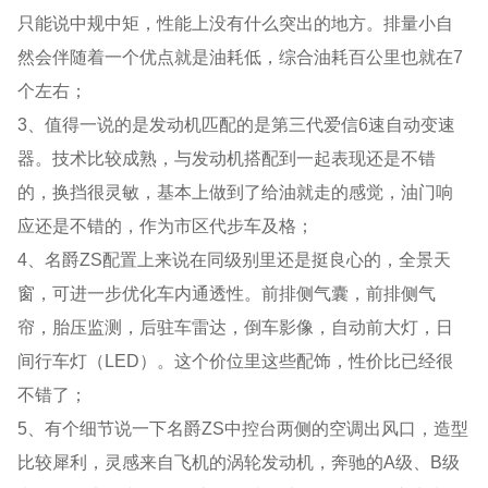
只能说中规中矩，性能上没有什么突出的地方。排量小自
然会伴随着一个优点就是油耗低，综合油耗百公里也就在7
个左右；
3、值得一说的是发动机匹配的是第三代爱信6速自动变速
器。技术比较成熟，与发动机搭配到一起表现还是不错
的，换挡很灵敏，基本上做到了给油就走的感觉，油门响
应还是不错的，作为市区代步车及格；
4、名爵ZS配置上来说在同级别里还是挺良心的，全景天
窗，可进一步优化车内通透性。前排侧气囊，前排侧气
帘，胎压监测，后驻车雷达，倒车影像，自动前大灯，日
间行车灯（LED）。这个价位里这些配饰，性价比已经很
不错了；
5、有个细节说一下名爵ZS中控台两侧的空调出风口，造型
比较犀利，灵感来自飞机的涡轮发动机，奔驰的A级、B级