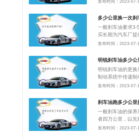
发布时间：2023-07-17
需要更换的情况是
动忽轻忽重时，要
多少公里换一次刹
刹车油。
一般刹车油要求3
买长期为汽车厂提
2、汽车制动液俗
发布时间：2023-07-17
动作用的液体。一
公里或刹车油连续
明锐刹车油多少公
明锐刹车油的更换周
制动系统中传递制
所有家用车的制动
发布时间：2023-07-17
说，你每踩一次刹
塞再推动刹车片挤
刹车油跑多少公里
1、汽车刹车油的
一般刹车油的保养
的沸点极高，在高
者四万公里，以先
发觉它的品质变化
是否更换主要取决
发布时间：2023-07-17
时间推移制动管路