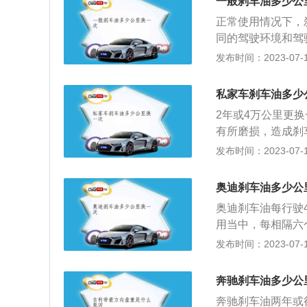
一般刹车油多少公
正常使用情况下，
同的驾驶环境和驾
及时检查刹车油的
发布时间：2023-07-17
质的修理厂或4s
油时，需要先清洗
私家车刹车油多少
导致刹车油性能变
2年或4万公里更
的车辆在行驶中应
有所磨损，造成刹
存的刹车油应保持
意，如果是不合格
发布时间：2023-07-17
现刹车跑偏，需要
也会产生影响，所
刹车油质量有问题
车油的工作环境也
应检查刹车油。可
奥迪刹车油多少公
刹车油同样需要留
奥迪刹车油每行驶
刹里也有刹车油，
用当中，每相隔六
型和不同品牌的刹
找缺少原因，避免
发布时间：2023-07-17
性指标下降。2、
主要起到传递作用
制动压力不足，影
成，刹车油通过刹
3、车辆正常行驶
奔驰刹车油多少公
中，从而达到工作
间长而变质，要及
奔驰刹车油两年或