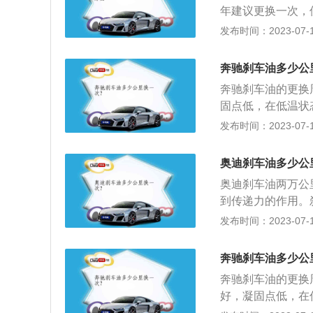
刹车油及时更换，
年建议更换一次，
跑偏时，要对制动
间长而变质，所以
发布时间：2023-07-17
质量可能存在问题
油）就是用于汽车
力量，由刹车总泵
奔驰刹车油多少公
达到停止车辆前进
奔驰刹车油的更换
刹车油在整个过程
固点低，在低温状
没多大影响，但当
气阻；品质变化小
发布时间：2023-07-17
现了。刹车油的质
的情况：1、刹车
质量一般的刹车油
辆正常行驶中，出
时要选择可靠的厂
奥迪刹车油多少公
障：分泵皮碗膨胀
奥迪刹车油两万公
到传递力的作用。
具有良好的流动性
发布时间：2023-07-17
小，不会引发金属
吸入水分或有杂质
奔驰刹车油多少公
时更换；3、分泵
奔驰刹车油的更换周
好，凝固点低，在
下不会产生气阻；