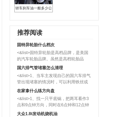
轿车刹车油一般多少公
里换一次
推荐阅读
固特异轮胎什么档次
<&list>固特异轮胎是高档品牌，是美国
的汽车轮胎品牌。虽然是高档轮胎品
牌，但是中高低端的轮胎都有生产，这
国六排气管堵塞怎么清理
也是为了更好的开拓市场。
<&list>1、当车主发现自己的国六车排气
管出现堵塞的情况时，可以利用铁丝或
者是细棍，直接将杂物给取出来，如果
在家拿什么练方向盘
堵塞情况比较严重，也可以采取应急措
<&list>1、找一只平底锅，把两耳看作3
施。 <&list>2、直接利用木棍将所有的
点和9点钟方向，同时在6点钟和12点钟
杂物推到排气管里面的位置处，然后将
方向做一个标记。 <&list>2、双手握住
三元催化器拆解开，就可以将堵塞的东
大众1.8t发动机烧机油