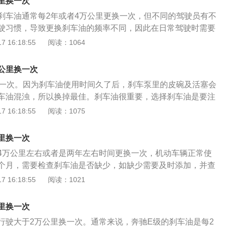
里换一次
刹车油通常每2年或者4万公里更换一次，但不同的驾驶员有不
驶习惯，导致更换刹车油的频率不同，因此在日常驾驶时需要
状态。刹车油更换注意事项:1.更换汽车刹车油时，需要去有资
 16:18:55
阅读：1064
店，尽量选择一些原装刹车油，在使用中可以保证。2.更换刹车
原车的刹车油，然后再添加新的刹车油。新旧刹车油混用容易
公里换一次
差，行车安全得不到很好的保障。3.装有刹车油油位报警装置
换一次。因为刹车油使用时间久了后，刹车泵里的皮碗及活塞会
及时观察报警指示灯，当刹车油不足时应及时添加刹车油，储
车油混浊，所以换掉最佳。刹车油很重要，选择刹车油是要注
在标定的最小容量刻度和最大容量刻度之间。4.行驶中如果出
的活质量一般的刹车油，会腐灼刹车油泵的皮塞，对刹车效果
 16:18:55
阅读：1075
检查汽车的刹车系统。如果发现副缸杯膨胀过度，说明可能是
以如果刹车油缺失时，最好到专修店去购买原车的刹车油。刹
，需要及时更换刹车油和杯。如果换季期间制动效果下降，还
比较封闭，更换周期也较长，参考周期为2年或4万公里。不过
能是刹车油的油位不适合当前的环境。
里换一次
意余量，防止油量不足影响刹车力度。特别需要注意的是，鼓
4万公里左右或者是两年左右时间更换一次，机动车辆正常使
换油的时候可不要忘记了。使用刹车油注意事项：1、不同类
个月，需要检查刹车油是否缺少，如缺少需要及时添加，并查
车油不要混合使用。由于配方不同，混合刹车油会造成刹车油
刹车系统出现故障。刹车油是车辆刹车系统和缺少的一部分，
 16:18:55
阅读：1021
刹车油吸入水分或有杂质时，应及时更换或过滤，否则会造成
，刹车系统的构成是由刹车总泵，刹车分泵以及刹车油管组
响制动效果。由于华南天气总体较为潮湿，这点尤为重要。
车总泵输出压力，传输到刹车油管，刹车分泵，刹车卡钳当
4万公里或刹车油连续使用超过2年，刹车油很容易由于使用时
里换一次
目的。执行机动车辆的刹车系统工作，为机动车辆降速。
时更换。4、车辆正常行驶中，若出现制动忽轻忽重时，要对
行驶大于2万公里换一次。通常来说，奔驰E级的刹车油是每2