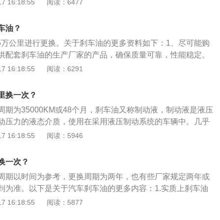
 16:18:55
阅读：6477
：1、刹车油吸入水分或有杂质；2、车辆正常行驶中，出现制
对刹车油及时更换；3、分泵皮碗膨胀过大；4、每两年需更换
车油？
-5万公里进行更换。关于刹车油的更多资料如下：1、尽可能购
供配套刹车油的生产厂家的产品，确保质量可靠，性能稳定。
称为刹车液，用于汽车制动系中传递压力使车轮制动器实现制
 16:18:55
阅读：6291
般轿车、微型车都使用双回路液压制动。3、车辆正常行驶4万
使用超过2年，很容易由于使用时间长而变质，要及时更换。
里换一次？
期为35000KM或48个月，刹车油又称制动液，制动液是液压
动压力的液态介质，使用在采用液压制动系统的车辆中。几乎
系统都是液压，刹车油就是这个系统中传递压力的介质。简单
 16:18:55
阅读：5946
车踏板，你施加的力都会通过刹车油传递到卡钳的活塞上，活
压刹车盘，从而产生摩擦力让车减速。以下是刹车油的特性：
换一次？
凝固点很低，在低温状态下具有良好的流动性。2、汽车刹车油
周期以时间为参考，更换周期为两年，也有些厂家规定两年或
温的状态下不会产生气阻。3、汽车刹车油使用的时候，你会
到为准。以下是关于汽车刹车油的更多内容：1.实质上刹车油
很小，不会引发金属和橡胶的侵蚀。
于刹车油中的水含量。2.由于刹车油具有很强的吸水性，随着
 16:18:55
阅读：5877
内会产生大量的气泡，这些气泡会大大影响刹车系统的性能。