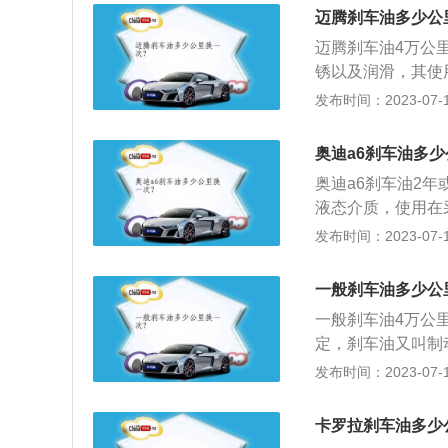
3.刹车系统工作
迈腾刹车油多少公
刹车发软，制动无
迈腾刹车油4万公
锈以及润滑，其使
选用质量较好的刹
发布时间：2023-07-17
4865mm、宽18
弗逊式独立悬架，
奥迪a6刹车油多
大马力是150ps
奥迪a6刹车油2年
合变速箱。
液态介质，使用在
寸是：长4886毫
发布时间：2023-07-17
隙为115毫米，油箱
大功率是110千瓦
一般刹车油多少公
一般刹车油4万公
定，刹车油又叫制
力量，由刹车总泵
发布时间：2023-07-17
使之与刹车盘接触
3时，就意味着刹
卡罗拉刹车油多少
率决定了刹车油的