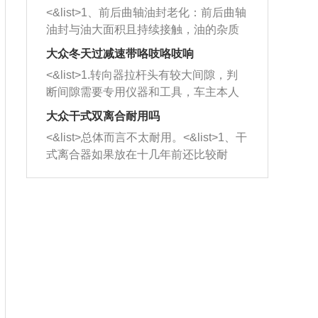
平底锅两耳，然后往左打半圈、一圈、
西取出来。但如果是因为积碳过多引起
<&list>1、前后曲轴油封老化：前后曲轴
一圈半的练习，往右同样也要打相同的
的堵塞，就需要将三元催化器泡在草酸
油封与油大面积且持续接触，油的杂质
圈数。 <&list>3、最后强调要反复练
中进行清洗。 <&list>3、也可以利用清
和发动机内持续温度变化使其密封效果
习，这样就可以形成肌肉记忆，在真实
大众冬天过减速带咯吱咯吱响
洗剂对堵塞的情况得到解决，将清洗剂
逐渐减弱，导致渗油或漏油。<&list>2、
驾驶车辆时，不需要记忆也能打好方
放在燃油箱中，与燃油混合后，车辆启
<&list>1.转向器拉杆头有较大间隙，判
活塞间隙过大：积碳会使活塞环与缸体
向。
动时，就可以和汽油一起进入到燃烧
断间隙需要专用仪器和工具，车主本人
的间隙扩大，导致机油流入燃烧室中，
室，最后形成废气排出，就可以让三元
无法制作，需要将车辆送到修理厂或4s
造成烧机油。<&list>3、机油粘度。使用
大众干式双离合耐用吗
催化器得到清洗，排气管堵塞的情况就
店；<&list>2.车辆半轴套管防尘罩破
机油粘度过小的话，同样会有烧机油现
<&list>总体而言不太耐用。<&list>1、干
能够得到解决。
裂，破裂后会出现漏油现象，使半轴磨
象，机油粘度过小具有很好的流动性，
式离合器如果放在十几年前还比较耐
损严重，磨损的半轴容易损坏，产生异
容易窜入到气缸内，参与燃烧。<&list>
用，但是由于现在的汽车发动机动力输
响；<&list>3.稳定器的转向胶套和球头
4、机油量。机油量过多，机油压力过
出越来越高，使得干式离合器散热不足
老化，一般是使用时间过长造成的。解
大，会将部分机油压入气缸内，也会出
的缺陷也逐渐暴露出来。<&list>2、由于
决方法是更换新的质量好的转向橡胶套
现烧机油。<&list>5、机油滤清器堵塞：
干式双离合的工作环境暴露在空气中，
和球头。
会导致进气不畅，使进气压力下降，形
而离合器的散热也是通离合器罩上面的
成负压，使机油在负压的情况下吸入燃
几个小孔来进行散热。但是在行驶过程
烧室引起烧机油。<&list>6、正时齿轮或
中变速箱需要换挡，就不得不使得离合
链条磨损：正时齿轮或链条的磨损会引
器频繁工作。<&list>3、长时间的低速行
起气阀和曲轴的正时不同步。由于轮齿
驶以及过于频繁的启停，导致离合器的