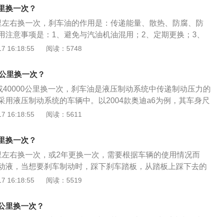
时会产生高温，刹车油中的水会气化，气体容易被压缩，会出现
里换一次？
力危险。4.建议用刹车油检测仪来测量刹车油中的水分。
里左右换一次，刹车油的作用是：传递能量、散热、防腐、防
用注意事项是：1、避免与汽油机油混用；2、定期更换；3、
车油。以2020款迈腾为例，其是一款中型车，车身尺寸是：长
 16:18:55
阅读：5748
32mm、高1471mm，轴距为2871mm。2020款迈腾前悬架是麦
后悬架是多连杆式独立悬架，搭载了1.4t涡轮增压发动机，最
少公里换一次？
，最大扭矩是250nm，最大功率是110kw，与其匹配的是7挡双离
或40000公里换一次，刹车油是液压制动系统中传递制动压力的
采用液压制动系统的车辆中。以2004款奥迪a6为例，其车身尺
米、宽1810毫米、高1475毫米，轴距为2850毫米，最小离地间
 16:18:55
阅读：5611
容积为70升。2004款奥迪a6搭载了1.8t涡轮增压发动机，最
，最大扭矩是210牛米，与其匹配的是5挡手自一体变速箱。
里换一次？
里左右换一次，或2年更换一次，需要根据车辆的使用情况而
动液，当想要刹车制动时，踩下刹车踏板，从踏板上踩下去的
的活塞，通过刹车油传递能量到车轮各分泵，将刹车片撑开，
 16:18:55
阅读：5519
，从而达到刹车制动的目的。如果刹车油的含水率大于百分之
车油已经开始明显恶化，随时准备更换，因为刹车油中的含水
公里换一次？
沸点，含水率越高刹车油沸点越低，在连续制动过程中很容易