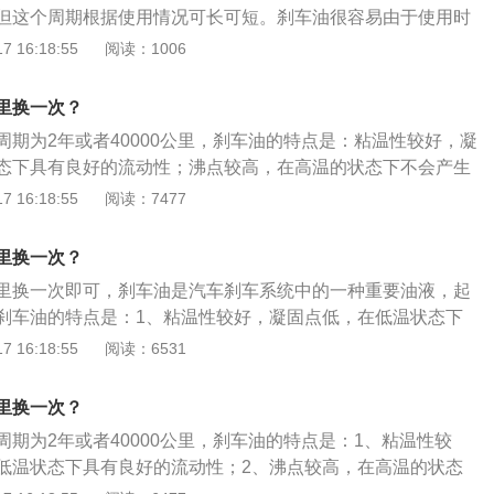
在更换之前先用酒精将制动系统清洗干净。5、车辆制动出现
但这个周期根据使用情况可长可短。刹车油很容易由于使用时
系统进行全面检查。若发现分泵皮碗膨胀过大，就说明刹车油
要注意及时更换。刹车油又叫汽车制动液，汽车制动液（刹车
 16:18:55
阅读：1006
。这时应选择质量比较好的刹车油更换，同时更换皮碗。
液压制动系统的液体。当司机踩刹车时，从脚踏板上踩下去的
的活塞，通过刹车油传递能量到车轮各分泵，使摩擦片涨开，
里换一次？
的目的，当停止刹车时，返回弹簧拉回摩擦片到原来的位置。
周期为2年或者40000公里，刹车油的特点是：粘温性较好，凝
中起到的是力传递的作用。刹车油使用时间长了，表面上虽然
态下具有良好的流动性；沸点较高，在高温的状态下不会产生
车辆在紧急制动或者长期在下坡路行驶的时候，问题就容易出
，不会引发金属和橡胶的腐蚀和变质。以下是刹车油需要更换
 16:18:55
阅读：7477
量很重要，在选择刹车油时要多加注意，如果是不合格的或者
油有杂质：刹车油吸入水分或有杂质。2、行驶中出现异常：车
，会腐蚀刹车油泵的皮塞，对刹车效果也会产生影响，在选购
现制动忽轻忽重时，要对刹车油及时更换。3、分泵皮碗故
家，并且级别越高越好。
里换一次？
过大。
里换一次即可，刹车油是汽车刹车系统中的一种重要油液，起
刹车油的特点是：1、粘温性较好，凝固点低，在低温状态下
；2、沸点较高，在高温的状态下不会产生气阻；3、品质变化
 16:18:55
阅读：6531
和橡胶的腐蚀和变质。刹车油需要更换的情况是：1、刹车油
；2、车辆正常行驶中，出现制动忽轻忽重时，要对刹车油及
里换一次？
皮碗膨胀过大；4、每两年需更换刹车油。
期为2年或者40000公里，刹车油的特点是：1、粘温性较
低温状态下具有良好的流动性；2、沸点较高，在高温的状态
3、品质变化小，不会引发金属和橡胶的腐蚀和变质。刹车油