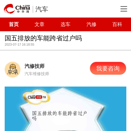
汽车
首页
文章
选车
汽修
百科
国五排放的车能跨省过户吗
2023-07-17 16:18:55
汽修技师
我要咨询
汽车维修技师