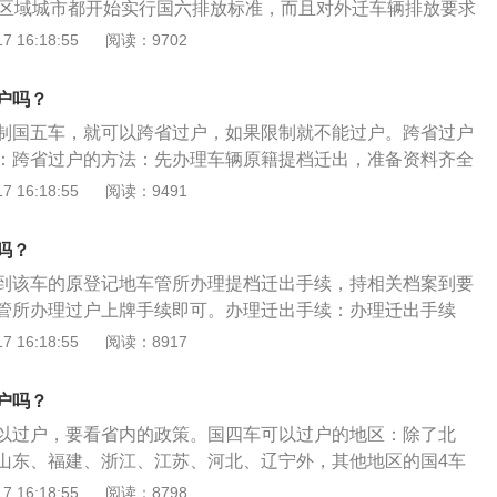
多区域城市都开始实行国六排放标准，而且对外迁车辆排放要求
求车辆年检，直接去检测现场的检测线。年检合格后，去车管
排放标准的相关信息如下：简介：汽车排放标准是指从汽车废
 16:18:55
阅读：9702
新的机动车行驶证，这样过户就完成了。
氧化碳）、HC+NOx（碳氢化合物和氮氧化物）、PM（微
气体含量的规定。实施情况：从2004年1月1日起，北京将对机
户吗？
由欧洲I号改为欧洲II号，到2008年，则正式实施欧洲III号标
制国五车，就可以跨省过户，如果限制就不能过户。跨省过户
：跨省过户的方法：先办理车辆原籍提档迁出，准备资料齐全
地的车管所办理迁出手续。将相关档案带回要上户的当地车管
 16:18:55
阅读：9491
手续。跨省过户的注意事项：办理迁出手续时，会收回原号牌
会核发一个有效期为30天的临时行驶号牌，该号牌应妥善保
吗？
入时是必须上交。外地车要过户的前提条件是所购车辆排放标
到该车的原登记地车管所办理提档迁出手续，持相关档案到要
的排放标准政策，否则将不允许迁入。
管所办理过户上牌手续即可。办理迁出手续：办理迁出手续
及原行驶证，并且会核发一个有效期为30天的临时行驶号牌，
 16:18:55
阅读：8917
，因为在办理迁入时是必须上交。办理过户是从法律上完成车
保障及保证车辆来源的合法性。法律规定：《机动车登记规
户吗？
，已注册登记的机动车所有权发生转移，现机动车所有人应当
以过户，要看省内的政策。国四车可以过户的地区：除了北
起三十日内向登记地车辆管理所申请转移登记。机动车所有人
山东、福建、浙江、江苏、河北、辽宁外，其他地区的国4车
应当将涉及该车的道路交通安全违法行为和交通事故处理完
户手续，当然过户前最好先咨询当地车管所相关事宜，避免不
 16:18:55
阅读：8798