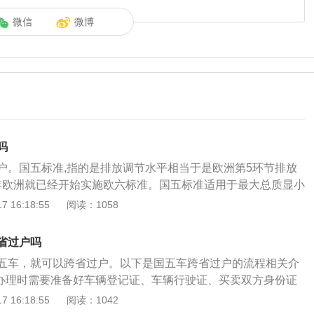
微信
微博
吗
户。国五标准,指的是排放调节水平相当于是欧洲第5环节排放
13年欧洲就已经开始实施欧六标准。国五标准适用于最大总质显小
国五与国四相对,轻型车氮氧化物(NOx)可下降25%,重型可下降4
 16:18:55
阅读：1058
加严格。以下是国五车的过户方法：1、国五排放标准的车,可以在
,在申请办理过户到上海办理落户上牌手续;2、办理车辆过户手
省过户吗
章处理完毕,车检合格;3、由买卖双方持有各自身份证和车辆手续
五车，就可以跨省过户。以下是国五车跨省过户的流程相关介
车驾驶证等),双方-块到车辆登记的车管所问一下办理车辆过户手
：办理时需要准备好车辆登记证、车辆行驶证、买卖双方身份证
所应该自受理申请之日起一日内,确定汽车,核对车辆识别代号拓印
2、提前处理清楚违章记录。准备工作完成后，可以到车辆原
 16:18:55
阅读：1042
、凭证,收回号牌、驾驶证,确定新的汽车号牌号码,在汽车登记
迁出手续。3、从老家迁入：外地车车主在临时号牌有效期30