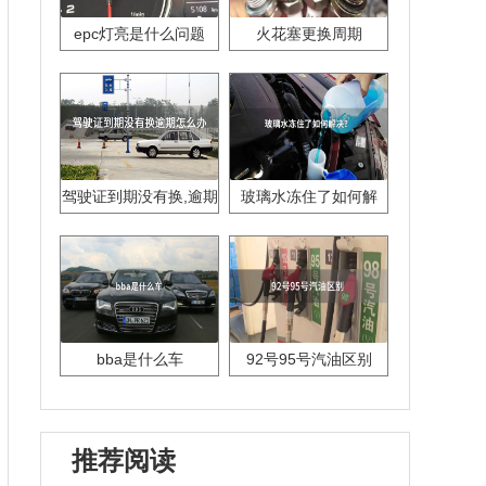
epc灯亮是什么问题
火花塞更换周期
驾驶证到期没有换,逾期
玻璃水冻住了如何解
怎么办??
决？
bba是什么车
92号95号汽油区别
推荐阅读