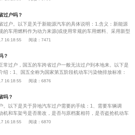
需要提醒的是，国五车有些省份省市不能上牌。过户流程：车
回要上户的车管所本地并办理车辆上牌手续即可。办理转移受
省过户吗？
机动车注册、转移、注销登记表/转入申请表，检查记录表，原
省过户。以下是关于新能源汽车的具体说明：1.含义：新能源
，原车主身份证，原车牌号，车辆照片，交易市场过户发票。
规的车用燃料作为动力来源(或使用常规的车用燃料、采用新型
综合车辆的动力控制和驱动方面的先进技术，形成的技术原理先
 16:18:55
阅读：7471
新结构的汽车。2.分类：新能源汽车包括纯电动汽车、增程式
力汽车、燃料电池电动汽车、氢发动机汽车等。
吗？
正常过户，国五的车跨省过户一般无法过户到本地来。以下是
介绍：1、国五全称为国家第五阶段机动车污染物排放标准：
其排放控制水平相当于欧洲第5阶段排放标准，不过在2013年欧
 16:18:55
阅读：6876
欧六标准。国五标准适用最大总质量小于3.5吨的汽车，国五与
氧化物(NOx)可降低25%，重型车可降低43%，排放标准更
省吗？
办理过户手续：即使执行国六排放标准，国五排放标准的车
户。以下是关于异地汽车过户需要的手续：1、需要车辆调
还是可以办理过户手续，暂时不会受到影响。实行国六排放，
动机和车架号是否凿改，是否与原档案相符，是否盗抢机动车
牌，主要针对的是新车，国五排放的新车会被限制上牌。但是
车交易发票：海关监管的机动车应提交监管海关出具的《中华
 16:18:55
阅读：6870
五排量的二手车并不被限制上牌，因为二手车交易只存在正常
车辆边(出)境领(销)牌通知书》。3、回收旧车牌照，发放临
，并不需要重新再上牌，只要有手续齐全的产权证、行车证、
有人或代理人领取机动车档案，可以通过邮件方式寄达。