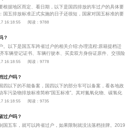
车过户合同中写清楚，避免日后不必要的纠纷。谨防文字游
要根据地区而定、看日期，以下是国四排放的车过户的具体要
车的人由于对二手车交易流程以及相关的知识不是很清楚，所
：国五排放标准正式实施的日子还很短，国家对国五标准的要
。如在办理有关手续时，发现车辆有盗抢记录或扣车记录或写
推行，所以在一些二线城市当中国四标准的车辆依旧能够过
 16:18:55
阅读：9788
修费退回总款数，以实际数及单据为准。
过户吗之前先看一下自己所在的城市有没有实行国五标准，如
继续过户。看日期：根据国家的相关规定，从2017年1月1日起
吗？
国五标准的车辆，国四车辆将全面退市。根据国五在全国正式
户。以下是国五车跨省过户的相关介绍:办理流程:原籍提档迁
车能过户吗也是一个不错的依据。虽然说国五的正式施行并不
备齐车辆登记证书、车辆行驶本、买卖双方身份证原件、交强险
不能过户，但是在未来的一段时间内国家必然会推行一系列的
章记录处理清楚。准备齐全后可到车辆原登记地的车管所办理
 16:18:55
阅读：9778
流通。
入上牌:买外地车的车主在临时行驶车号牌的有效期30天内，将
户的当地车管所办理车辆的上牌手续。政策标准:相比国四标
档过户吗？
量要降低百分之25，还增加了非甲烷碳氢的排放限制，降低了
国四以下的不能备案，国四以下的部分车可以备案，看各地政
治雾霾。
动车污染物排放标准简称“国五标准”。其对氮氧化物、碳氢化
悬浮颗粒物等汽车排放的限制比国四标准更加严格。如果跨省
 16:18:55
阅读：9735
制，可以转档。CNV异地过户流程是确定购买车辆后开具全国
发票；购买车辆后，需要到车辆所在地的车管所申请换挡，换
省过户吗？
车主的身份证明；记得同时办理临时车牌；为车辆购买交强险
制国五车，就可以跨省过户，如果限制就没法落档挂牌。2019
关资料到当地车管所审核，审核通过后即可入户；考试通过