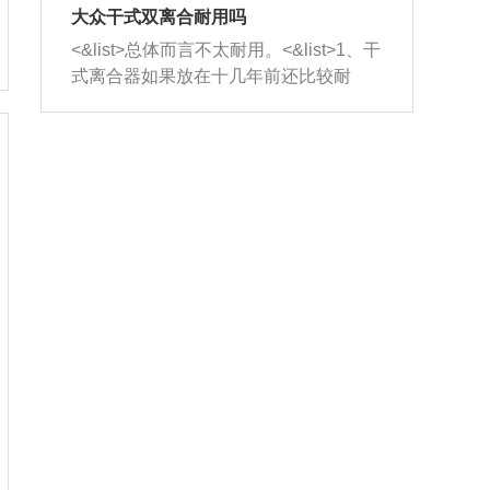
室，最后形成废气排出，就可以让三元
无法制作，需要将车辆送到修理厂或4s
造成烧机油。<&list>3、机油粘度。使用
大众干式双离合耐用吗
催化器得到清洗，排气管堵塞的情况就
店；<&list>2.车辆半轴套管防尘罩破
机油粘度过小的话，同样会有烧机油现
<&list>总体而言不太耐用。<&list>1、干
能够得到解决。
裂，破裂后会出现漏油现象，使半轴磨
象，机油粘度过小具有很好的流动性，
式离合器如果放在十几年前还比较耐
损严重，磨损的半轴容易损坏，产生异
容易窜入到气缸内，参与燃烧。<&list>
用，但是由于现在的汽车发动机动力输
响；<&list>3.稳定器的转向胶套和球头
4、机油量。机油量过多，机油压力过
出越来越高，使得干式离合器散热不足
老化，一般是使用时间过长造成的。解
大，会将部分机油压入气缸内，也会出
的缺陷也逐渐暴露出来。<&list>2、由于
决方法是更换新的质量好的转向橡胶套
现烧机油。<&list>5、机油滤清器堵塞：
干式双离合的工作环境暴露在空气中，
和球头。
会导致进气不畅，使进气压力下降，形
而离合器的散热也是通离合器罩上面的
成负压，使机油在负压的情况下吸入燃
几个小孔来进行散热。但是在行驶过程
烧室引起烧机油。<&list>6、正时齿轮或
中变速箱需要换挡，就不得不使得离合
链条磨损：正时齿轮或链条的磨损会引
器频繁工作。<&list>3、长时间的低速行
起气阀和曲轴的正时不同步。由于轮齿
驶以及过于频繁的启停，导致离合器的
或链条磨损产生的过量侧隙，使得发动
温度不断升高，而低速行驶时空气流动
机的调节无法实现：前一圈的正时和下
效率不高，无法将离合器中的热量有效
一圈可能就不一样。当气阀和活塞的运
的带走，导致离合器内部的温度不断升
动不同步时，会造成过大的机油消耗。
高，加速离合器的磨损。
解决方法：更换正时齿轮或链条。<&list
>7、内垫圈、进风口破裂：新的发动机
设计中，经常采用各种由金属和其他材