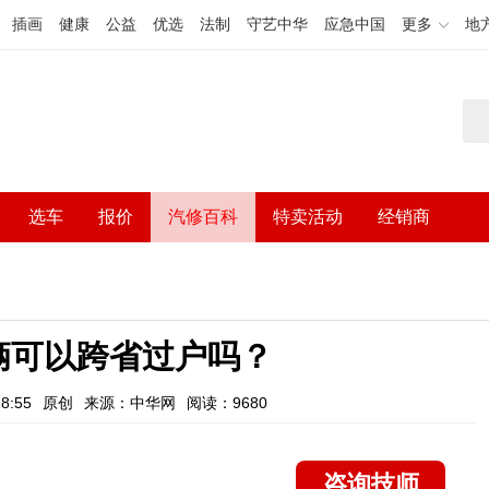
插画
健康
公益
优选
法制
守艺中华
应急中国
更多
地
选车
报价
汽修百科
特卖活动
经销商
辆可以跨省过户吗？
8:55
原创
来源：中华网
阅读：9680
咨询技师