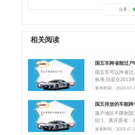
分享：
相关阅读
国五车跨省能过户
国五车可以跨省过
标准,但是在20
于3。5吨的汽车,
发布时间：2023-07-17
3%,排放标准更
江苏上完车牌以后
国五排放的车能跨
续,需车辆以前违
落户地区不限制国
(汽车登记证书,汽
绍:1、离开原省
续;4、车辆管理
原件、交强险保单
发布时间：2023-07-17
膜,审查提交的表明
注册地车管所办理