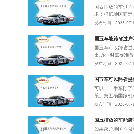
约定就需要在二手
国四排放的车过户
戏：初次买卖二手
求：根据地区而定
以很容易进入盲区
求也逐个城市进行
发布时间：2023-07-17
着“按购车款及维
户。在看国4车能
果没有车辆还能够
国五车能跨省过户
全国开始正式推行
国五车可以跨省过
施行的日期看国4
出:办理时需要准
意味着国四车完全
保单，并提前将违
发布时间：2023-07-17
政策限制国四车的
迁出手续。原籍迁
相关档案带回要上
国五车可以跨省提
准，氮氧化物排放
可以，二手车除了
大气污染，还要防
策。第五项国家机
合物、一氧化碳、
发布时间：2023-07-17
区没有国五车的限
统一的二手车交易
国五排放的车能跨
挡时还需要提供新
如果落户地区不限
和商业险；携带相