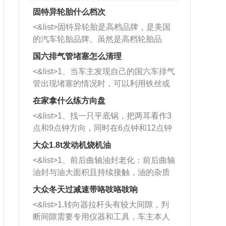
固特异轮胎什么档次
<&list>固特异轮胎是高档品牌，是美国
的汽车轮胎品牌。虽然是高档轮胎品
牌，但是中高低端的轮胎都有生产，这
国六排气管堵塞怎么清理
也是为了更好的开拓市场。
<&list>1、当车主发现自己的国六车排气
管出现堵塞的情况时，可以利用铁丝或
者是细棍，直接将杂物给取出来，如果
在家拿什么练方向盘
堵塞情况比较严重，也可以采取应急措
<&list>1、找一只平底锅，把两耳看作3
施。 <&list>2、直接利用木棍将所有的
点和9点钟方向，同时在6点钟和12点钟
杂物推到排气管里面的位置处，然后将
方向做一个标记。 <&list>2、双手握住
三元催化器拆解开，就可以将堵塞的东
大众1.8t发动机烧机油
平底锅两耳，然后往左打半圈、一圈、
西取出来。但如果是因为积碳过多引起
<&list>1、前后曲轴油封老化：前后曲轴
一圈半的练习，往右同样也要打相同的
的堵塞，就需要将三元催化器泡在草酸
油封与油大面积且持续接触，油的杂质
圈数。 <&list>3、最后强调要反复练
中进行清洗。 <&list>3、也可以利用清
和发动机内持续温度变化使其密封效果
习，这样就可以形成肌肉记忆，在真实
大众冬天过减速带咯吱咯吱响
洗剂对堵塞的情况得到解决，将清洗剂
逐渐减弱，导致渗油或漏油。<&list>2、
驾驶车辆时，不需要记忆也能打好方
放在燃油箱中，与燃油混合后，车辆启
<&list>1.转向器拉杆头有较大间隙，判
活塞间隙过大：积碳会使活塞环与缸体
向。
动时，就可以和汽油一起进入到燃烧
断间隙需要专用仪器和工具，车主本人
的间隙扩大，导致机油流入燃烧室中，