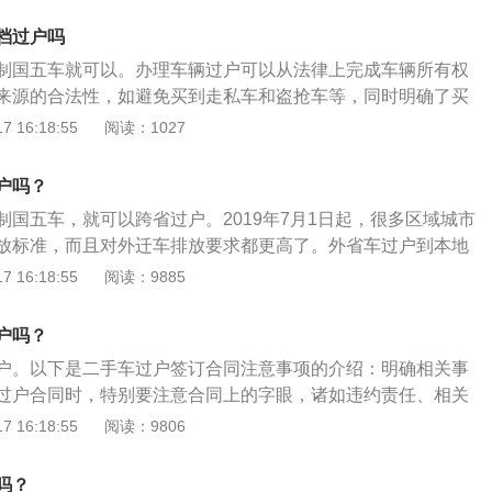
项,从新核发号牌、驾驶证和检验合格标记符号。
案回当地车管所办理车辆的上牌手续。
档过户吗
制国五车就可以。办理车辆过户可以从法律上完成车辆所有权
来源的合法性，如避免买到走私车和盗抢车等，同时明确了买
的责任划分，如债务纠纷、交通违法等，确保了买卖双方的合
 16:18:55
阅读：1027
如下：1、前往相关部门单位过户大厅，出示相关材料领取
同》，双方各自填写资料。2、将车开往过户验车处，交给工
户吗？
拓号、拆牌及照相。领取车辆照片后贴在检查记录表上。3、
制国五车，就可以跨省过户。2019年7月1日起，很多区域城市
关材料排队缴纳过户费用。4、车主把相关的档案带回要上户
放标准，而且对外迁车排放要求都更高了。外省车过户到本地
理车辆上牌手续即可。办理转移受理需要的材料有有机动车注
、办理车原籍提起来迁出。办理时要准备齐车辆登记证书、车
 16:18:55
阅读：9885
记表转入申请表，检查记录表，原登记证，原行驶证，原车主
方身份证还原件、交强险保单，并提前把违规记录处理清楚。
，车辆照片，交易市场过户发票。2021国四二手车还能买吗买
车辆原来登记这样的车管所办理迁就出手续。2、车原籍迁入
是不能外迁到异地过户，而且还要考虑开几年会被报废的情
户吗？
车可以在临时行驶车辆号牌的有效期30天内，把有关档案带回
户。以下是二手车过户签订合同注意事项的介绍：明确相关事
办理车辆的上牌手续。办理迁就出手续时，会收原来号驾驶执
过户合同时，特别要注意合同上的字眼，诸如违约责任、相关
且会核发一个有效期为30天的临时行驶号牌，应该号牌应妥善
另外对于交易过程中买卖双方确定好的相关事项，需要在合同
 16:18:55
阅读：9806
迁入时是要上交的。外地车要过户的提条件是所购车排放标准
出来。可以有效提防出现在合同里面的隐含条款和免责条款。
排放标准政策。
会约定车辆虽然进行买卖，但暂不进行车辆过户，类似这样的
吗？