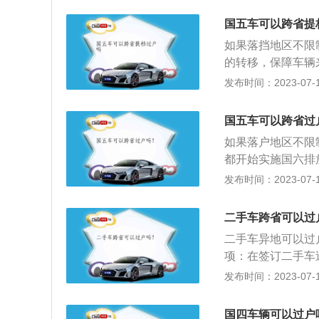
证书上签注转移事
天内，携带相关档
国五车可以跨省提
如果落挡地区不限
的转移，保障车辆
卖双方与车辆相关
发布时间：2023-07-17
法权益。过户流程
《旧机动车买卖合
国五车可以跨省过
作人员进行检查、
如果落户地区不限
取号机取号，持相
都开始实施国六排
的车管所本地并办
大概分为两步：1
发布时间：2023-07-17
册、转移、注销登
辆行驶的、买卖双
身份证，原车牌号
准备俱全的后能到
是可以购买的，只
二手车跨省可以过
上牌。买外地车的
况。
二手车异地可以过
要上户的一车管所
项：在签订二手车
照和原来行驶证并
手续费用的问题，
发布时间：2023-07-17
保管，因为在办理
上以文字形式体现
符合将迁入地区的
例如有的交易双方
国四车辆可以过户