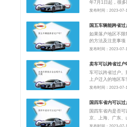
年7月1日起，很
后，有的城市会要
也更高。关于汽车
发布时间：2023-07-17
所验车，上牌，领
气中排出的CO（一
粒，碳烟）等有害
国五车辆能跨省过
动车的尾气排放标准
如果落户地区不限
准。
的方法及注意事项
后可到车辆原登记
发布时间：2023-07-17
所办理车辆的上牌
及原行驶证，并且
卖车可以跨省过户
管，因为在办理迁
车可以跨省过户。
准符合将迁入地区
上户迁入的地区车
时，会收回原号牌
发布时间：2023-07-17
该号牌应妥善保管
辆所有权的转移，
国四车省内可以过
定》第十八条规定
国四车省内是否可
自机动车交付之日
京、上海、广东、
申请转移登记前，
辆基本可以办理过
发布时间：2023-07-17
毕。