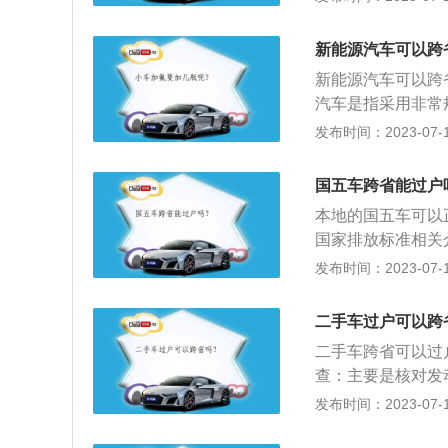
必要的跑腿工作。
主把相关的档案带
新能源汽车可以跨
理需要的材料有有
新能源汽车可以跨
登记证，原行驶证
汽车是指采用非常
车载动力装置)，
发布时间：2023-07-17
进、具有新技术、
电动汽车、混合动
国五车跨省能过户
本地的国五车可以
国家排放标准相关
简称“国五标准”。
发布时间：2023-07-17
洲就已经开始实施
国四相比，轻型车氮
二手车过户可以跨
加严格。2、可以
二手车跨省可以过
辆，目前本地过户
查：主要是核对发
会限制国五新车上
等。2、开具二手
发布时间：2023-07-17
二手车市场上的国
人民共和国海关监管
手续过户交易问题
时牌照：机动车所