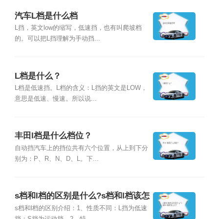
汽车L档是什么档
L挡，英文low的缩写，低速挡，也有叫爬坡档
的。可以把L挡理解为手动挡...
L档是什么？
L档是低速挡。L档的含义：L挡的英文是LOW，
意思是低速、慢速。所以说...
丰田l档是什么档位？
自动挡汽车上的挡位共有六个位置，从上到下分
别为：P、R、N、D、L。下...
s档和l档的区别是什么?s档和l档该怎
么用?
s档和l档的区别介绍：1、性质不同：L挡为低速
挡；S挡为运动挡。2、特...