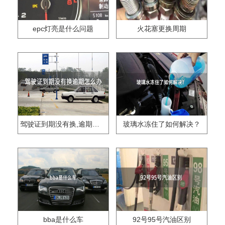
epc灯亮是什么问题
火花塞更换周期
驾驶证到期没有换,逾期怎么办??
玻璃水冻住了如何解决？
bba是什么车
92号95号汽油区别