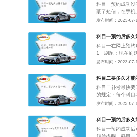
一般三年期限快到
科目一预约成功没
4、进入新的界面
利，所以就会出现
蔽了短信，在手机
考场和考试时间。
也需要大家的理解
（截图取自交管121
发布时间：2023-07-17
帮忙预约，只要报
三个点的更多按钮。（
者个人信息等都是
的快捷菜单中选择骚扰
很快能够预约成功
科目一预约后多久
3）4、打开骚扰
一般在每周二9点
科目一在网上预约
3APPV2.8.2
主要考核内容包括
1、刷题：现在刷
取自交管12123A
驾驶知识、爆胎等
的模式也完全复制
发布时间：2023-07-17
拦截的号码。（截图取
内容。
人的题目都是从题
后，点选下方的移除
格，考试时间是4
8.2安卓版v11
科目二要多久才能
补考，若还是失败
会完成修复。三、
科目二补考最快要
预约就不用重新到
方法：1、打开交管
的规定：每个科目
得学习驾驶证明，
考试科目、日期、
考仍不合格的，本
发布时间：2023-07-17
试。预约成功没来短
预约。（截图取自交管
试应当在十日后预
约查看，上面会显
交通管理局交通安
能考试的计划考试
则表示预约不成功
科目一预约后多久
录，点击右上角业
过考试的科目成绩
全综合服务管理平
考场、考试时间、
科目一预约成功后
住先调节好座位，
点击左边功能栏上
123V1.27.2
短信提醒。科目一