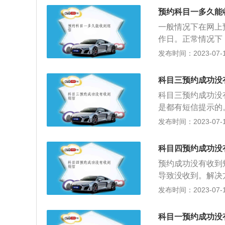
简称，小车C1考
预约科目一多久能
弯、曲线行驶（俗
一般情况下在网上
项目包括倒车入库
作日。正常情况下
车A1、A2、A3
到驾考高峰时会出
发布时间：2023-07-17
通过单边桥、曲线
交管所都会以短息
窄路掉头，以及模
十二条：科目一考
紧急情况处置。
科目三预约成功没
交通事故处理、机
科目三预约成功没
安全法律、法规和
是都有短信提示的
看是否已经约考成
发布时间：2023-07-17
练，让你的教练帮
功，系统会推送短
科目四预约成功没
结果为准。5、收
预约成功没有收到
了。扩展：驾考预
导致没收到。解决
车驾驶证等业务的
信号好的地方。可
发布时间：2023-07-17
间为排序时间。3
科目四能在网上预约
间为排序时间。4
5.6.1及以上系统
排名在前面的优先
科目一预约成功没
我的选项；3、在