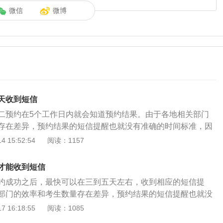
微信
微博
天收到短信
二预约在5个工作日内就会知道预约结果。由于各地相关部门
存在差异，预约结果的短信提醒也就没有准确的时间标准，因
右收到短信提示也有一定的可能性。科目二又称小路考，是机
 15:52:54
阅读：1157
一部分，是场地驾驶技能考试科目的简称。考试项目考试项目
道定点停车与起步、直角转弯、曲线行驶、侧方停车。上海等
才能收到短信
必考：倒车入库、直角转弯、侧方停车、隧道行驶、停车取
约成功之后，最快可以在三到五天左右，收到相应的短信提
路掉头、紧急停车、坡道定点停车和起步。
部门的效率和考生数量存在差异，预约结果的短信提醒也就没
，因此在考试前三天左右收到短信提示也有一定的可能性。科
 16:18:55
阅读：1085
，是机动车驾驶证考核的一部分，是场地驾驶技能考试科目的