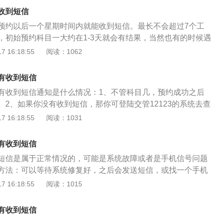
试项目包括倒车入库、侧方停车、坡道定点停车和起步、直角转
收到短信
称S弯）五项必考（部分地区还有第六项高速领卡），C2考试
预约以后一个星期时间内就能收到短信。最长不会超过7个工
、侧方停车、直角转弯、曲线行驶（俗称S弯）四项必考。大
，初始预约科目一大约在1-3天就会有结果，当然也有的时候遇
、B1、B2考试项目包括桩考、坡道定点停车和起步、侧方停车、
现审核延迟。不过在预约科目一考试后，无论是否预约成功，
 16:18:55
阅读：1062
行驶、直角转弯、通过限宽门、通过连续障碍、起伏路行驶、
的方式通知学员。根据《机动车驾驶证申领和使用规定》第三
拟高速公路、连续急弯山区路、隧道、雨（雾）天、湿滑路、
试内容包括：道路通行、交通信号、道路交通安全违法行为和
有收到短信
动车驾驶证申领和使用、机动车登记等规定以及其他道路交通
有收到短信通知是什么情况：1、不管科目几，预约成功之后
规章。
。2、如果你没有收到短信，那你可登陆交管12123的系统去查
功。3、上面会有清楚的记载,也可以查询驾校或者问你的教
 16:18:55
阅读：1031
你查找一下，千万不要错过了考试的机会。4、考试预约成
信通知，如果没有收到短信，可以登陆系统平台查看，以系统
有收到短信
不到短信的情况，的确有这种情况的存在，以系统为准就可以
短信是属于正常情况的，可能是系统故障或者是手机信号问题
约排名规则：1、首次预约考试的，以受理用户初次申领机动
方法：可以等待系统修复好，之后会发送短信，或找一个手机
时间为排序时间。2、非首次预约科目考试的，以上次考试时
以在交管上面查询自己预约情况，按时参加考试就好了。驾照
 16:18:55
阅读：1015
、考试预约成功的用户因自身原因取消预约的，以取消预约时
。网上预约科目四方法：1、登陆12123APP（苹果11/IOS1
、同时符合第二项，第三项情形的，以最近时间为排序时间。
，交管12123APP版本：2.8.7）；2、登录账号后，点击右下角
安排考试。系统安排完毕后，将在互联网反馈公示预约结果。
有收到短信
弹出的界面中，找到驾驶证业务一栏的考试预约选项并点击；