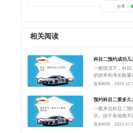
分享：
相关阅读
科目二预约成功几
一般情况下，科目
的效率和考生数量
此在考试前三天左
发布时间：2023-10-14
动车驾驶证考核的
包括倒车入库、坡
预约科目二要多久
城市科目二为九项
一般来说科目二预
卡、曲线行驶、窄
示。由于各地相关
有准确的时间标准
发布时间：2023-07-17
目二，又称小路考