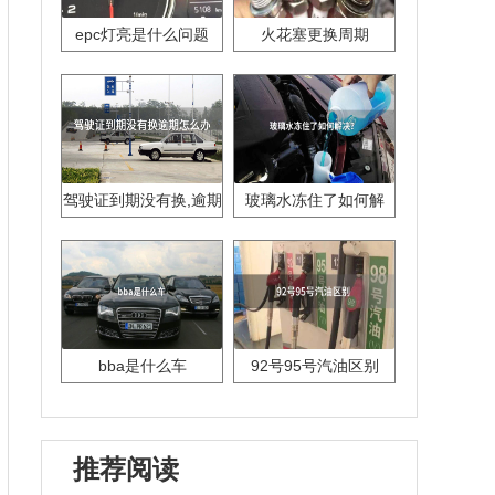
epc灯亮是什么问题
火花塞更换周期
驾驶证到期没有换,逾期
玻璃水冻住了如何解
怎么办??
决？
bba是什么车
92号95号汽油区别
推荐阅读