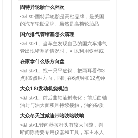
固特异轮胎什么档次
<&list>固特异轮胎是高档品牌，是美国
的汽车轮胎品牌。虽然是高档轮胎品
牌，但是中高低端的轮胎都有生产，这
国六排气管堵塞怎么清理
也是为了更好的开拓市场。
<&list>1、当车主发现自己的国六车排气
管出现堵塞的情况时，可以利用铁丝或
者是细棍，直接将杂物给取出来，如果
在家拿什么练方向盘
堵塞情况比较严重，也可以采取应急措
<&list>1、找一只平底锅，把两耳看作3
施。 <&list>2、直接利用木棍将所有的
点和9点钟方向，同时在6点钟和12点钟
杂物推到排气管里面的位置处，然后将
方向做一个标记。 <&list>2、双手握住
三元催化器拆解开，就可以将堵塞的东
大众1.8t发动机烧机油
平底锅两耳，然后往左打半圈、一圈、
西取出来。但如果是因为积碳过多引起
<&list>1、前后曲轴油封老化：前后曲轴
一圈半的练习，往右同样也要打相同的
的堵塞，就需要将三元催化器泡在草酸
油封与油大面积且持续接触，油的杂质
圈数。 <&list>3、最后强调要反复练
中进行清洗。 <&list>3、也可以利用清
和发动机内持续温度变化使其密封效果
习，这样就可以形成肌肉记忆，在真实
大众冬天过减速带咯吱咯吱响
洗剂对堵塞的情况得到解决，将清洗剂
逐渐减弱，导致渗油或漏油。<&list>2、
驾驶车辆时，不需要记忆也能打好方
放在燃油箱中，与燃油混合后，车辆启
<&list>1.转向器拉杆头有较大间隙，判
活塞间隙过大：积碳会使活塞环与缸体
向。
动时，就可以和汽油一起进入到燃烧
断间隙需要专用仪器和工具，车主本人
的间隙扩大，导致机油流入燃烧室中，