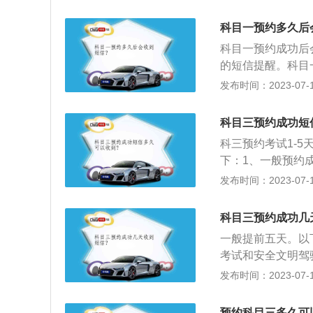
车、小型自动挡汽
车、轮式自行机械
科目一预约多久后
日后预约考试。2
科目一预约成功后
间和考场参加考试
的短信提醒。科目
法规及相关知识。
发布时间：2023-07-17
考试操作。理论考
生坐在电脑面前答
科目三预约成功短
之后，电脑上面不
科三预约考试1-
证完毕后才会开始
下：1、一般预约
《机动车驾驶证申
个根据当时的情况
发布时间：2023-07-17
力、听力、辨色能
天：这时候一般要
而机动车驾驶人科
以直接致电当地的
于不识字的学员来
科目三预约成功几
外，还可以在12
其他细则：科目一
一般提前五天。以
发送，网站更新信
0：00。下午三场考
考试和安全文明驾
钟，由于进入考室
考试中道路驾驶技
发布时间：2023-07-17
事项：为了方便携
驾驶技能考试内容
都放在柜子里,是
未通过，请下车"
预约科目三多久可