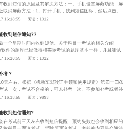
期的车主,优先级是最高的，每个科目享有一次的优先预约权
有收到短信的原因及其解决方法：一、手机设置屏蔽功能，屏
，找到并选中科目三安全文明常识考试这个选项，选择合适的
上文所说的先预约的车主排名反而越来越往后了，这样的插队
上取消屏蔽方法：1、打开手机，找到短信图标，然后点击。
线下预约是报考人员可以携带身份证到驾校报名处让工作人员
吧，毕竟三年期限一过，就要重新考试了。
23APPV2.8.2安卓版v11.8.3）2、打开信息列表之后选择下方
 16:18:55
阅读：1012
考人员在预约过程及时提供相关信息即可，比如一些验证码或
截图取自交管12123APPV2.8.2安卓版v11.8.3）3、在弹出
需要由报考人员本人提供的，报考人员和工作人员一起配合就
拦截选项。（截图取自交管12123APPV2.8.2安卓版v11.8.
。注意预约状态，如果已经没有名额了则无法预约。预约名额
能收到短信通知??
拦截短信列表后，选择右上角的设置按钮。（截图取自交管1212
后放出，注意早到早得。科目四又名安全文明驾驶常识考试，
后一个星期时间内收到短信。关于科目一考试的相关介绍：
安卓版v11.8.3）5、进入设置页面后，点击选择号码黑名单。（截图
：安全文明驾驶操作要求、恶劣气象和复杂道路条件下的安全
题软件的题库已经做得和实际考试的题库基本一样，并且测试
PPV2.8.2安卓版v11.8.3）6、打开号码黑名单页面，长按不想要
紧急情况下的临危处置方法以及发生交通事故后的处置知识等
实际考试，只需刷题就行。2、考试形式：科目一考试时每个
 16:18:55
阅读：1012
自交管12123APPV2.8.2安卓版v11.8.3）7、号码选择完成
库中按比例随机抽取，一共100道题，一题一分，九十分及
按钮，就可再次接收短信了。（截图取自交管12123APPV2.
5分钟。3、补考：科目一考试中如果第一次考试失败可以当场
.8.3）二、车管所网络平台有问题：等待通知，大概1到2个工作日
补考？
这次考试就算是完全失败，只能再次预约。4、有效期：再次
手机欠费：手机尽快缴费。科目一预约成功未收到短信的解决
10天左右。根据《机动车驾驶证申领和使用规定》第四十四条
网上刷学时，直接在网上平台申请即可。报考驾照以后都会获
12123APP，点击首页的考试预约查看，上面会显示已预约的
考试一次，考试不合格的，可以补考一次。不参加补考或者补
该证明的有效期是三年，在三年内可以无限次预约科目一考
场次时间等信息，如果没有记录则表示预约不成功，可以重新
次考试终止，申请人应当重新预约考试，但科目二、科目三考
 16:18:55
阅读：9893
信的解决办法：1、打开交管12123APP，点击首页的考试预
12123APPV2.8.2安卓版v11.8.3）2、也可以通过电脑搜索
约。在学习和驾驶证的有效期内，针对科目2和3的道路驾驶技
示已预约的考试科目、日期、场次时间等信息，如果没有记录
全综合服务管理平台官网，在网站首页的右上角点击个人登
次数不得超过五次，如果第五次预定考试仍未通过，则其他通
，可以重新预约。2、也可以通过电脑搜索交通管理局交通安
能收到短信通知?
务办理，再次点击本地考试预约，上面同样会显示考试科目、
将无效。以下是与科目二考试密切相关的注意事项：1、要记
台官网，在网站首页的右上角点击个人登录，进入个人界面后
场次等信息，没有记录的话可以重新预约。（截图取自交管12
会在考试前三天左右收到短信提醒，预约失败也会收到相应的
再调节好后视镜，才好在后面考试的时候，准备地判断位置。
的驾驶证业务，再次点击本地考试预约，没有记录的话可以重
电脑版本windows10）3、如果有预约记录，即便没有来短信也无需
又称科目一理论考试、驾驶员理论考试，考核的内容是交通法