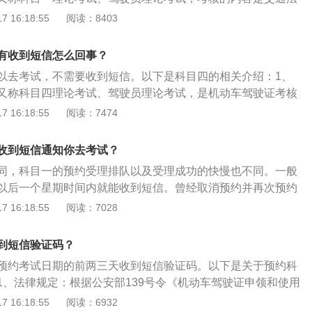
全带；2、倒车入库要注意避免前车盖压线，很多学员在倒车
留证据，按时复习考试即可。
于驾驶证考试的相关信息如下：简介：驾驶员考试是由公安局
 16:18:55
阅读：8403
盖压线了，没能顺利通过；3、侧方位停车的时候，离合器要
考试，只有通过驾驶员考试才能取得驾照，才能合法地驾驶机
车的时候，打方向盘比较多，注意要注意控制好离合；4、上
动车驾驶人考试内容分为道路交通安全法律、法规和相关知识
半联动，感觉车子抖动想前进的时候，才慢放离合器。如果没
有收到短信怎么回事？
论考试”，简称“科目一”）、场地驾驶技能考试科目（俗称“桩
离合器太快，车子容易熄火。
以去考试，不需要收到短信。以下是科目四的相关介绍：1、
”）、道路驾驶技能和安全文明驾驶常识考试科目（俗称“路
又称科目四理论考试、驾驶员理论考试，是机动车驾驶证考核
三”）。考试内容和合格标准全国统一，根据不同准驾车型规定相
人民共和国公安部令第139号》实施后，科目三考试分为两项
 16:18:55
阅读：7474
又增加了安全文明常识考试，俗称“科目四”，考量“车德”。因为
之后进行，所以都习惯称之为科目四考试。2、主要内容包
收到短信通知你去考试？
操作要求、恶劣气象和复杂道路条件下的安全驾驶知识、爆胎
同，科目一的预约受理排队以及受理成功的快慢也不同。一般
危处理方法，以及发生交通事故后的处理知识等。
以后一个星期时间内就能收到短信。曾经取消预约并再次预约
到期的人会优先安排，而初次预约的则慢一些。科目一考试预
 16:18:55
阅读：7028
科目一考试的，以初次申领驾驶证、申请增驾业务时间为排序
科目一考试的，以上次考试时间为排序时间。考试预约成功的
到短信验证码？
消预约的，以取消预约时间为排序时间，非自身原因不能考试
预约考试日期的前两三天收到短信验证码。以下是关于预约科
。考试预约是否成功是根据排名决定，那么该场次排名越靠
1、法律规定：根据公安部139号令《机动车驾驶证申领和使用
就越高。尽量选择排名比较靠前的场次预约，或者预约比较少
初次申请机动车驾驶证或者申请增加准驾车型者，报考小型汽
 16:18:55
阅读：6932