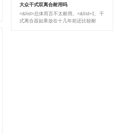
室，最后形成废气排出，就可以让三元
无法制作，需要将车辆送到修理厂或4s
造成烧机油。<&list>3、机油粘度。使用
大众干式双离合耐用吗
催化器得到清洗，排气管堵塞的情况就
店；<&list>2.车辆半轴套管防尘罩破
机油粘度过小的话，同样会有烧机油现
<&list>总体而言不太耐用。<&list>1、干
能够得到解决。
裂，破裂后会出现漏油现象，使半轴磨
象，机油粘度过小具有很好的流动性，
式离合器如果放在十几年前还比较耐
损严重，磨损的半轴容易损坏，产生异
容易窜入到气缸内，参与燃烧。<&list>
用，但是由于现在的汽车发动机动力输
响；<&list>3.稳定器的转向胶套和球头
4、机油量。机油量过多，机油压力过
出越来越高，使得干式离合器散热不足
老化，一般是使用时间过长造成的。解
大，会将部分机油压入气缸内，也会出
的缺陷也逐渐暴露出来。<&list>2、由于
决方法是更换新的质量好的转向橡胶套
现烧机油。<&list>5、机油滤清器堵塞：
干式双离合的工作环境暴露在空气中，
和球头。
会导致进气不畅，使进气压力下降，形
而离合器的散热也是通离合器罩上面的
成负压，使机油在负压的情况下吸入燃
几个小孔来进行散热。但是在行驶过程
烧室引起烧机油。<&list>6、正时齿轮或
中变速箱需要换挡，就不得不使得离合
链条磨损：正时齿轮或链条的磨损会引
器频繁工作。<&list>3、长时间的低速行
起气阀和曲轴的正时不同步。由于轮齿
驶以及过于频繁的启停，导致离合器的
或链条磨损产生的过量侧隙，使得发动
温度不断升高，而低速行驶时空气流动
机的调节无法实现：前一圈的正时和下
效率不高，无法将离合器中的热量有效
一圈可能就不一样。当气阀和活塞的运
的带走，导致离合器内部的温度不断升
动不同步时，会造成过大的机油消耗。
高，加速离合器的磨损。
解决方法：更换正时齿轮或链条。<&list
>7、内垫圈、进风口破裂：新的发动机
设计中，经常采用各种由金属和其他材