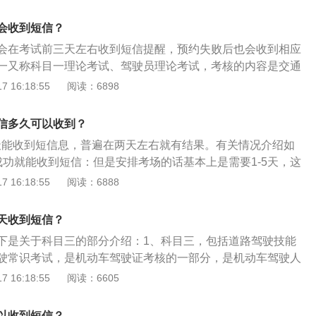
车、低速载货汽车、三轮汽车、残疾人专用小型自动挡载客汽
车、无轨电车、有轨电车准驾车型，在取得学习驾驶证明满十
会收到短信？
、注意事项：预约成功后，应携带有效的身份证明在预约的时
会在考试前三天左右收到短信提醒，预约失败后也会收到相应
。如未按时参加考试，此次考试成绩将会判定为不及格。
一又称科目一理论考试、驾驶员理论考试，考核的内容是交通
100道题，90分以上过关。驾照考试的科目一是在电脑上进行
 16:18:55
阅读：6898
试全部统一到规定的机动车理论考场，采用专用电脑考试。考
题，电脑上面有摄像头对着考生的脸，以防考生作弊。坐上去
信多久可以收到？
会直接显示考题，还需要学员输入自己的身份证号码，身份验
5天能收到短信息，普遍在两天左右就有结果。有关情况介绍如
考试（步骤流程很容易看懂，照着上面的提示操作即可）。
成功就能收到短信：但是安排考场的话基本上是需要1-5天，这
领和使用规定》第十二条对机动车驾驶员的年龄、身高、视
而定。2、最晚收到短信的时间一般在预约考试日的前5-10
 16:18:55
阅读：6888
力等提出了一定的要求，但对于驾驶员的文化程度并无限定。
给学员充分的准备，提前一个星期左右比较合理。3、学员可
目一考试需要学员读懂文字题，然后在计算机上进行答题，对
车管所：询问清楚是否成功预约考试。学员们除了等短信通知
说通过考试的难度较大。科目一考试，第一场9点到9点45分。
天收到短信？
123等交通网站查询自己的预约情况，因为很多时候短信都延迟
上午有两场考试，第一场考试的时间是上午9：00，第二场是1
下是关于科目三的部分介绍：1、科目三，包括道路驾驶技能
息的速度更快。
试分别是13：00、14：00和15：00。考试时间限定45分
驶常识考试，是机动车驾驶证考核的一部分，是机动车驾驶人
前需要进行信息登记，因此最好提前半小时到场。科目一注意
能和安全文明驾驶常识考试科目的简称，不同的准驾车型道路
 16:18:55
阅读：6605
带物品会带一个包,但是在进入科目一考试之前,需要统一地把包
不同。2、考试时，听到语音提示"考试合格，请下车"或"考试
为了保证考试的公平公正。在考科目一之前,相关的人员就会通知
后，观察左后方交通情况，确认安全后，打开车门下车，考试完
以收到短信？