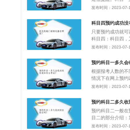
记住别忘了系好安
新预约。
担心，可以截屏保
规及相关知识。关
发布时间：2023-07-17
入库的时候，车前
车管所举办的资格
控制好。因为在停
动车辆。内容：机
坡定点起步要注意
科目四预约成功没
考试科目（又称“理
控制好离合器，放
只要预约成功就可
考”，简称“科目二
科目四：科目四，
考”，简称“科目
的一部分。《中华
发布时间：2023-07-17
应的考试项目。
内容，除路考外，
这个考试在科目三
预约科目一多久会
括：安全文明驾驶
根据报考人数的不
等紧急情况下的临
情况下在网上预约
或学习驾驶证就快
发布时间：2023-07-17
约规则：首次预约
时间；非首次预约
预约科目二多久收
用户因自身原因取
预约科目二一般在
的，排序时间不变
目二的部分介绍：
前，成功的概率也
规定》第四十条：
发布时间：2023-07-17
人的考场。