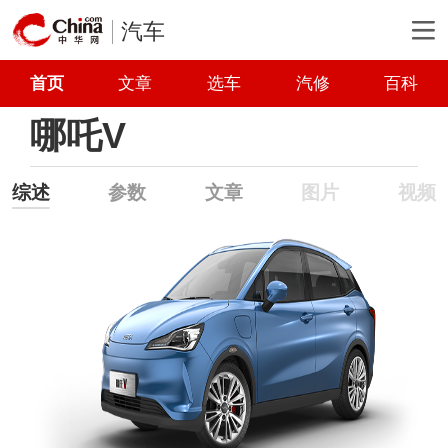
汽车
首页
文章
选车
汽修
百科
哪吒V
综述
参数
文章
图片
视频