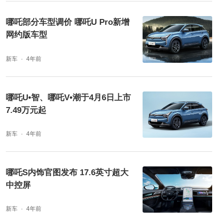
哪吒部分车型调价 哪吒U Pro新增
网约版车型
新车
4年前
哪吒U•智、哪吒V•潮于4月6日上市
7.49万元起
新车
4年前
哪吒S内饰官图发布 17.6英寸超大
中控屏
新车
4年前