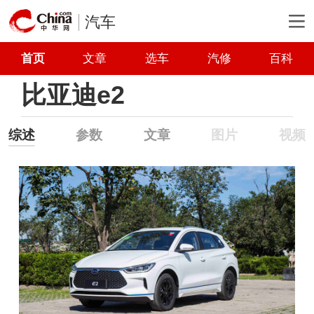
汽车
首页
文章
选车
汽修
百科
比亚迪e2
综述
参数
文章
图片
视频