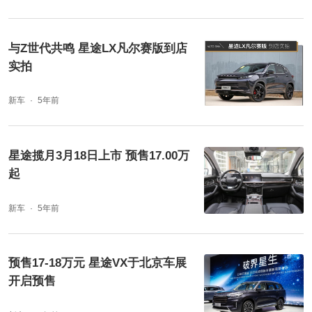
与Z世代共鸣 星途LX凡尔赛版到店
实拍
新车
5年前
星途揽月3月18日上市 预售17.00万
起
新车
5年前
预售17-18万元 星途VX于北京车展
开启预售