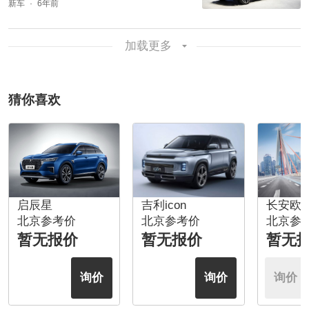
新车
6年前
加载更多
猜你喜欢
启辰星
吉利icon
长安欧尚X
北京参考价
北京参考价
北京参
暂无报价
暂无报价
暂无
询价
询价
询价