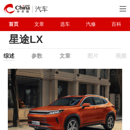
汽车
首页
文章
选车
汽修
百科
星途LX
综述
参数
文章
图片
视频