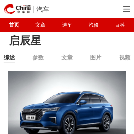
汽车
首页
文章
选车
汽修
百科
启辰星
综述
参数
文章
图片
视频