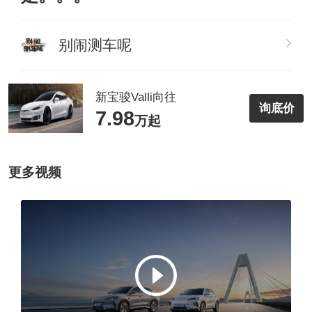
别闹测车呢
新宝骏Valli向往
询底价
7.98
万起
更多视频