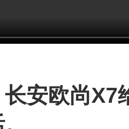
长安欧尚X7
活。