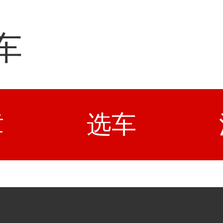
车
章
选车