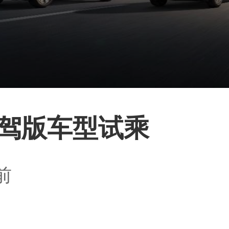
驾版车型试乘
前